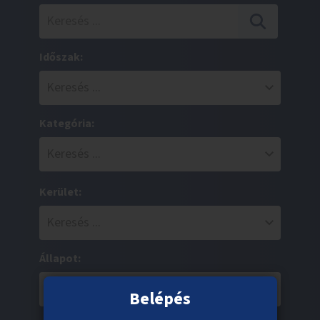
Időszak:
Kategória:
Kerület:
Állapot:
Belépés