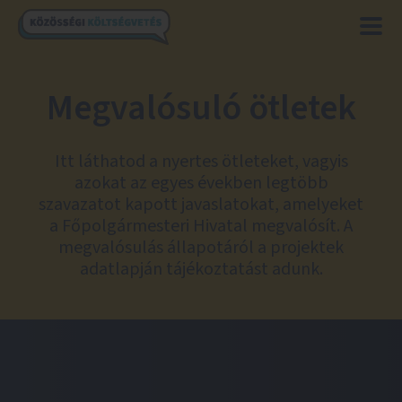
Megvalósuló ötletek
Itt láthatod a nyertes ötleteket, vagyis
azokat az egyes években legtöbb
szavazatot kapott javaslatokat, amelyeket
a Főpolgármesteri Hivatal megvalósít. A
megvalósulás állapotáról a projektek
adatlapján tájékoztatást adunk.