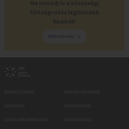
Ne maradj le a közösségi
költségvetés legfrissebb
híreiről!
Feliratkozás
Beküldött ötletek
Megvalósuló ötletek
Sütikezelés
Sütitájékoztató
Adatkezelési tájékoztató
Dokumentumok