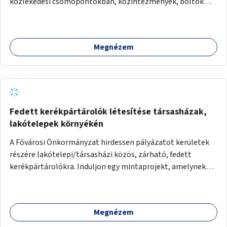
közlekedési csomópontokban, közintézmények, boltok
előtt.
Megnézem
Fedett kerékpártárolók létesítése társasházak,
lakótelepek környékén
A Fővárosi Önkormányzat hirdessen pályázatot kerületek
részére lakótelepi/társasházi közös, zárható, fedett
kerékpártárolókra. Induljon egy mintaprojekt, amelynek
alapján fel lehet mérni, milyen feladatokkal jár a kerület
számára az üzemeltetés.
Megnézem