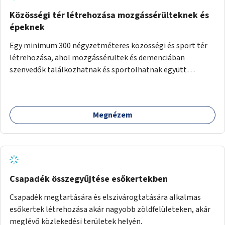
Közösségi tér létrehozása mozgássérülteknek és
épeknek
Egy minimum 300 négyzetméteres közösségi és sport tér
létrehozása, ahol mozgássérültek és demenciában
szenvedők találkozhatnak és sportolhatnak együtt
épekkel. Elsősorban egy pétanque pálya létrehozása lenne
célszerű, amit a legtöbb mozgásában korlátozott ember is
tud játszani, fontos, hogy a téren legyenek formájukban,
Megnézem
hangulatukban elkülönülő pontok, mezítlábas ösvények, az
egész legyen zöld és üdítő hangulatú.
Csapadék összegyűjtése esőkertekben
Csapadék megtartására és elszivárogtatására alkalmas
esőkertek létrehozása akár nagyobb zöldfelületeken, akár
meglévő közlekedési területek helyén.