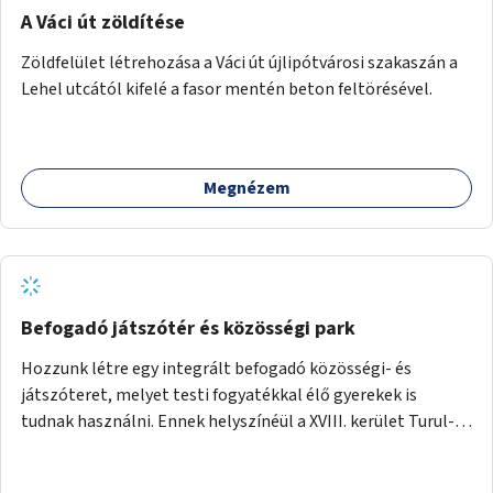
A Váci út zöldítése
Zöldfelület létrehozása a Váci út újlipótvárosi szakaszán a
Lehel utcától kifelé a fasor mentén beton feltörésével.
Megnézem
Befogadó játszótér és közösségi park
Hozzunk létre egy integrált befogadó közösségi- és
játszóteret, melyet testi fogyatékkal élő gyerekek is
tudnak használni. Ennek helyszínéül a XVIII. kerület Turul-
park területe lenne megfelelő, mely mind elérhetőségét,
mind infrastrukturális adottságait tekintve alkalmas egy új