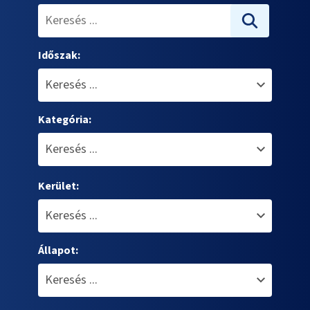
Időszak:
Kategória:
Kerület:
Állapot: