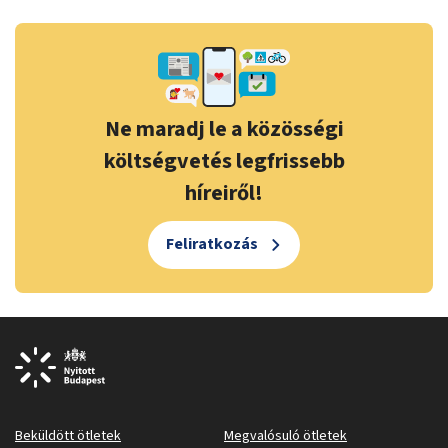
Ne maradj le a közösségi
költségvetés legfrissebb
híreiről!
Feliratkozás
Beküldött ötletek
Megvalósuló ötletek