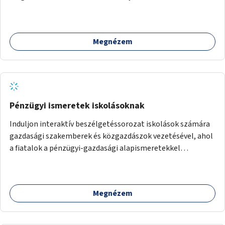
Megnézem
Pénzügyi ismeretek iskolásoknak
Induljon interaktív beszélgetéssorozat iskolások számára
gazdasági szakemberek és közgazdászok vezetésével, ahol
a fiatalok a pénzügyi-gazdasági alapismeretekkel
kapcsolatban tájékozódhatnak. A program többalkalmas
lenne, heti rendszerességgel tartanák iskolai csoportok
számára, önkormányzati intézményben vagy külső
Megnézem
helyszínen iskolai együttműködéssel. A szervezést az
Önkormányzat koordinálná, a tematikát a szakemberek
alakítanák ki, külön figyelmet fordítva a hátrányos helyzetű