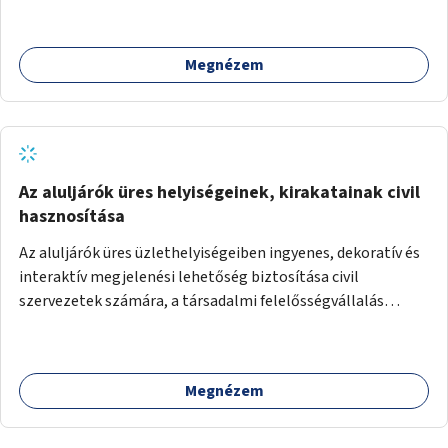
Megnézem
Az aluljárók üres helyiségeinek, kirakatainak civil
hasznosítása
Az aluljárók üres üzlethelyiségeiben ingyenes, dekoratív és
interaktív megjelenési lehetőség biztosítása civil
szervezetek számára, a társadalmi felelősségvállalás
jegyében. A cél, hogy közérdekű, segítő tevékenységeket
mutassanak be látványos, gondolatébresztő formában,
például rajzokkal, kérdésekkel, üzenetküldési lehetőséggel
Megnézem
vagy akciónapokkal – bérleti és közüzemi díjak nélkül, a
jelenlegi elhanyagolt állapot helyett.