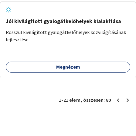
Jól kivilágított gyalogátkelőhelyek kialakítása
Rosszul kivilágított gyalogátkelőhelyek közvilágításának
fejlesztése.
Megnézem
1
-
21
elem
, összesen:
80