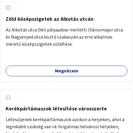
gyerekek bevonására is. A program pilot jelleggel indulna,
több korosztály számára.
Zöld középszigetek az Alkotás utcán
Az Alkotás utca Déli pályaudvar melletti (Városmajor utca
és Nagyenyed utca közti) szakaszán az erre alkalmas
méretű középszigetek zöldítése.
Megnézem
Kerékpártámaszok létesítése városszerte
Létesüljenek kerékpártámaszok azokon a helyeken, ahol a
leginkább szükség van rá: forgalmas belvárosi helyeken,