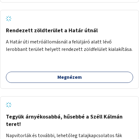
Rendezett zöldterület a Határ útnál
A Határ úti metróállomásnál a felüljáró alatt lévő
lerobbant terület helyett rendezett zöldfelület kialakítása.
Megnézem
Tegyük árnyékosabbá, hűsebbé a Széll Kálmán
teret!
Napvitorlák és további, lehetőleg talajkapcsolatos fák