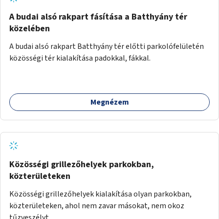
A budai alsó rakpart fásítása a Batthyány tér
közelében
A budai alsó rakpart Batthyány tér előtti parkolófelületén
közösségi tér kialakítása padokkal, fákkal.
Megnézem
Közösségi grillezőhelyek parkokban,
közterületeken
Közösségi grillezőhelyek kialakítása olyan parkokban,
közterületeken, ahol nem zavar másokat, nem okoz
tűzveszélyt.