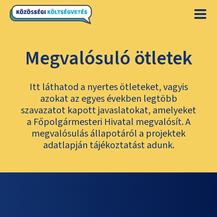
Megvalósuló ötletek
Itt láthatod a nyertes ötleteket, vagyis
azokat az egyes években legtöbb
szavazatot kapott javaslatokat, amelyeket
a Főpolgármesteri Hivatal megvalósít. A
megvalósulás állapotáról a projektek
adatlapján tájékoztatást adunk.