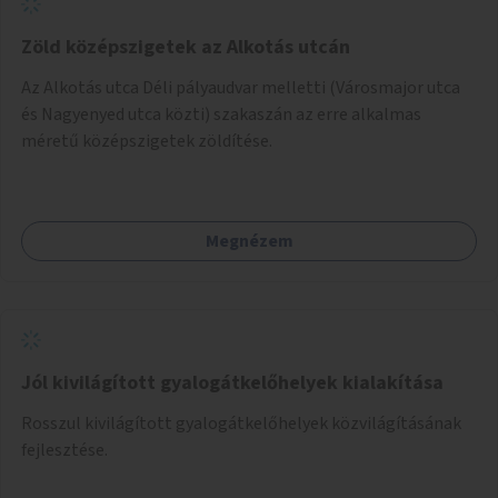
Zöld középszigetek az Alkotás utcán
Az Alkotás utca Déli pályaudvar melletti (Városmajor utca
és Nagyenyed utca közti) szakaszán az erre alkalmas
méretű középszigetek zöldítése.
Megnézem
Jól kivilágított gyalogátkelőhelyek kialakítása
Rosszul kivilágított gyalogátkelőhelyek közvilágításának
fejlesztése.