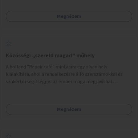
közötti, vagy a Fraknó utca 22/b és a Bártfai utca közötti
aszfaltos területek.
Megnézem
Közösségi „szereld magad” műhely
A holland "Repair café" mintájára egy olyan hely
kialakítása, ahol a rendelkezésre álló szerszámokkal és
szakértői segítséggel az ember maga megjavíthat
elromlott tárgyakat. A műhely egyben találkozóhely is,
lehetőség arra, hogy a közösség tagjai is segítsenek
egymásnak, megosszák tudásukat.
Megnézem