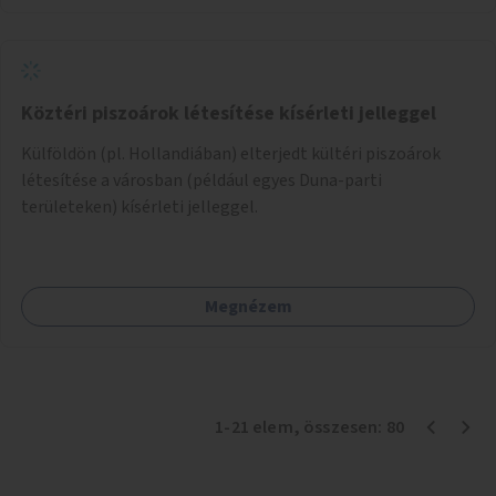
Köztéri piszoárok létesítése kísérleti jelleggel
Külföldön (pl. Hollandiában) elterjedt kültéri piszoárok
létesítése a városban (például egyes Duna-parti
területeken) kísérleti jelleggel.
Megnézem
1
-
21
elem
, összesen:
80