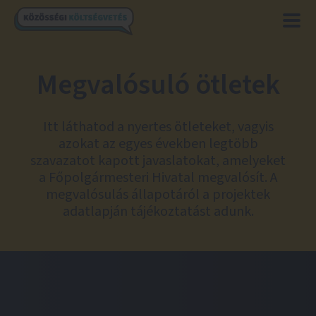
Megvalósuló ötletek
Itt láthatod a nyertes ötleteket, vagyis
azokat az egyes években legtöbb
szavazatot kapott javaslatokat, amelyeket
a Főpolgármesteri Hivatal megvalósít. A
megvalósulás állapotáról a projektek
adatlapján tájékoztatást adunk.