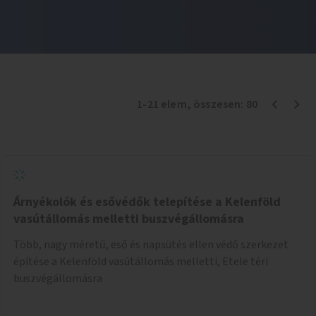
1
-
21
elem
, összesen:
80
Árnyékolók és esővédők telepítése a Kelenföld
vasútállomás melletti buszvégállomásra
Több, nagy méretű, eső és napsütés ellen védő szerkezet
építése a Kelenföld vasútállomás melletti, Etele téri
buszvégállomásra