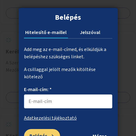
Megnézem
Belépés
Hitelesítő e-maillel
Jelszóval
Add meg az e-mail-címed, és elküldjük a
Kerékpárút és járda a Szerémi úton
belépéshez szükséges linket.
A Szerémi úti kerékpárút és járda meghosszabbítása a
A csillaggal jelölt mezők kitöltése
Mezőkövesdi úttól a Savoya parkig.
kötelező
E-mail-cím: *
Megnézem
Adatkezelési tájékoztató