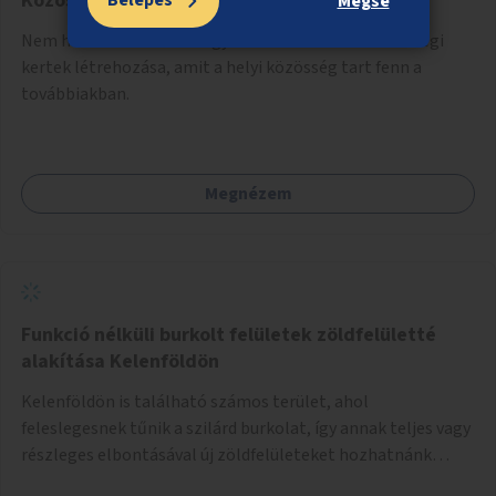
Közösségi kertek létrehozása
Belépés
Mégse
Nem használt kerületi vagy fővárosi telkeken közösségi
kertek létrehozása, amit a helyi közösség tart fenn a
továbbiakban.
Megnézem
Funkció nélküli burkolt felületek zöldfelületté
alakítása Kelenföldön
Kelenföldön is található számos terület, ahol
feleslegesnek tűnik a szilárd burkolat, így annak teljes vagy
részleges elbontásával új zöldfelületeket hozhatnánk
létre. Ilyenek például az Etele út 19. és Mérnök utca 32.