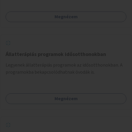
használhatók. Civilek bevonása a fenntartásba.
Megnézem
Állatterápiás programok idősotthonokban
Legyenek állatterápiás programok az idősotthonokban. A
programokba bekapcsolódhatnak óvodák is.
Megnézem