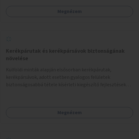
Megnézem
Kerékpárutak és kerékpársávok biztonságának
növelése
Külföldi minták alapján elsősorban kerékpárutak,
kerékpársávok, adott esetben gyalogos felületek
biztonságosabbá tétele kísérleti kiegészítő fejlesztésekkel
(terelők, műanyag elválasztó elemek, több és jobban
látható felfestés stb.)
Megnézem