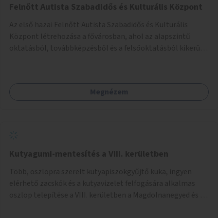
Felnőtt Autista Szabadidős és Kulturális Központ
Az első hazai Felnőtt Autista Szabadidős és Kulturális
Központ létrehozása a fővárosban, ahol az alapszintű
oktatásból, továbbképzésből és a felsőoktatásból kikerülő
autista fiatalok élethosszig tartó támogatásra és
közösségekre találhatnak.
Megnézem
Kutyagumi-mentesítés a VIII. kerületben
Több, oszlopra szerelt kutyapiszokgyűjtő kuka, ingyen
elérhető zacskók és a kutyavizelet felfogására alkalmas
oszlop telepítése a VIII. kerületben a Magdolnanegyed és a
Palotanegyed néhány pontján, pilot jelleggel.