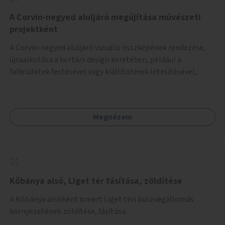
A Corvin-negyed aluljáró megújítása művészeti
projektként
A Corvin-negyed aluljáró vizuális összképének rendezése,
újraalkotása a kortárs design keretében, például a
falfelületek festésével vagy kiállítóterek létesítésével,
amelyekben kortárs designerek, művészek, tervezők
alkotásai, termékei jelenhetnének meg alkalmat adva a
bemutatkozásra, szélesebb körben való ismertségre.
Megnézem
Kőbánya alsó, Liget tér fásítása, zöldítése
A Kőbánya alsóként ismert Liget téri buszvégállomás
környezetének zöldítése, fásítása.