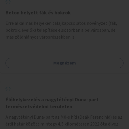
Beton helyett fák és bokrok
Erre alkalmas helyeken talajkapcsolatos növényzet (fák,
bokrok, évelők) telepítése elsősorban a belvárosban, de
más zöldhiányos városrészekben is.
Megnézem
Élőhelykezelés a nagytétényi Duna-part
természetvédelmi területen
A nagytétényi Duna-part az M0-s híd (Deák Ferenc híd) és az
érdi határ között mintegy 4,5 kilométeren 2022 óta élvez