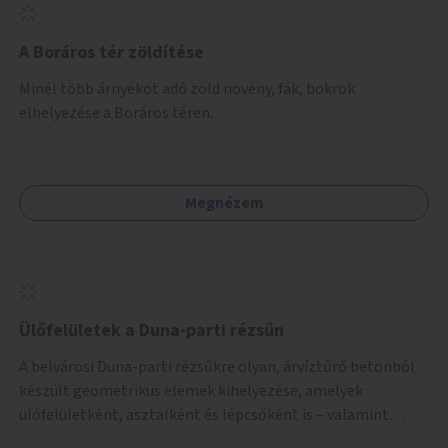
A Boráros tér zöldítése
Minél több árnyékot adó zöld növény, fák, bokrok
elhelyezése a Boráros téren.
Megnézem
Ülőfelületek a Duna-parti rézsűn
A belvárosi Duna-parti rézsűkre olyan, árvíztűrő betonból
készült geometrikus elemek kihelyezése, amelyek
ülőfelületként, asztalként és lépcsőként is – valamint
néhány esetben extra funkcióval (kutyaitató, grill) –