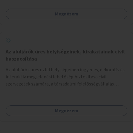
Megnézem
Az aluljárók üres helyiségeinek, kirakatainak civil
hasznosítása
Az aluljárók üres üzlethelyiségeiben ingyenes, dekoratív és
interaktív megjelenési lehetőség biztosítása civil
szervezetek számára, a társadalmi felelősségvállalás
jegyében. A cél, hogy közérdekű, segítő tevékenységeket
mutassanak be látványos, gondolatébresztő formában,
például rajzokkal, kérdésekkel, üzenetküldési lehetőséggel
Megnézem
vagy akciónapokkal – bérleti és közüzemi díjak nélkül, a
jelenlegi elhanyagolt állapot helyett.