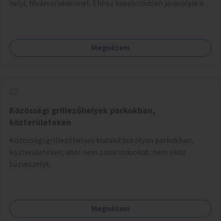
helyi, fővárosi védelmet. Ehhez kapcsolódóan javasoljuk a
terület élőhelykezelését, a tájidegen, invazív fajok
ritkítását, visszaszorítását.
Megnézem
Közösségi grillezőhelyek parkokban,
közterületeken
Közösségi grillezőhelyek kialakítása olyan parkokban,
közterületeken, ahol nem zavar másokat, nem okoz
tűzveszélyt.
Megnézem