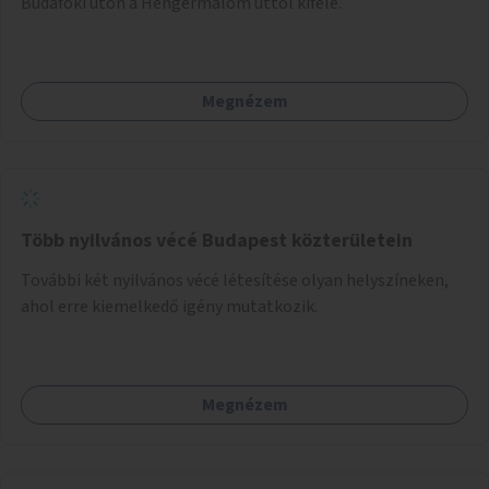
Budafoki úton a Hengermalom úttól kifelé.
Megnézem
Több nyilvános vécé Budapest közterületein
További két nyilvános vécé létesítése olyan helyszíneken,
ahol erre kiemelkedő igény mutatkozik.
Megnézem