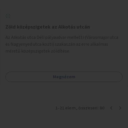
Zöld középszigetek az Alkotás utcán
Az Alkotás utca Déli pályaudvar melletti (Városmajor utca
és Nagyenyed utca közti) szakaszán az erre alkalmas
méretű középszigetek zöldítése.
Megnézem
1
-
21
elem
, összesen:
80