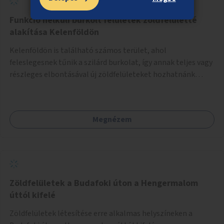
Funkció nélküli burkolt felületek zöldfelületté
alakítása Kelenföldön
Kelenföldön is található számos terület, ahol
feleslegesnek tűnik a szilárd burkolat, így annak teljes vagy
részleges elbontásával új zöldfelületeket hozhatnánk
létre. Ilyenek például az Etele út 19. és Mérnök utca 32.
közötti, vagy a Fraknó utca 22/b és a Bártfai utca közötti
aszfaltos területek.
Megnézem
Zöldfelületek a Budafoki úton a Hengermalom
úttól kifelé
Zöldfelületek létesítése erre alkalmas helyszíneken a