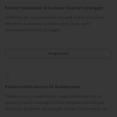
Köztéri piszoárok létesítése kísérleti jelleggel
Külföldön (pl. Hollandiában) elterjedt kültéri piszoárok
létesítése a városban (például egyes Duna-parti
területeken) kísérleti jelleggel.
Megnézem
Példamutató közvécék Budapesten
Példamutató, a meglévőknél magasabb komfortot és
újszerű vizuális minőséget kínáló nyilvános illemhelyek
létesítése Budapest két pontján. Extrák: Elektronikus, okos
fizetési lehetőség vagy ingyenesség; újszerű fenntartási