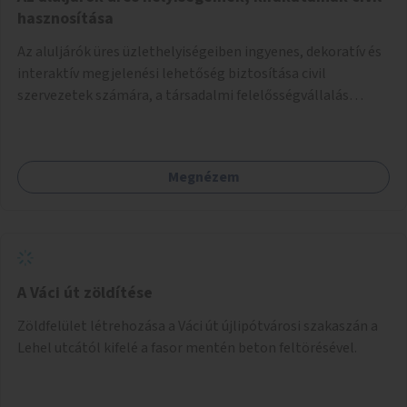
hasznosítása
Az aluljárók üres üzlethelyiségeiben ingyenes, dekoratív és
interaktív megjelenési lehetőség biztosítása civil
szervezetek számára, a társadalmi felelősségvállalás
jegyében. A cél, hogy közérdekű, segítő tevékenységeket
mutassanak be látványos, gondolatébresztő formában,
például rajzokkal, kérdésekkel, üzenetküldési lehetőséggel
Megnézem
vagy akciónapokkal – bérleti és közüzemi díjak nélkül, a
jelenlegi elhanyagolt állapot helyett.
A Váci út zöldítése
Zöldfelület létrehozása a Váci út újlipótvárosi szakaszán a
Lehel utcától kifelé a fasor mentén beton feltörésével.