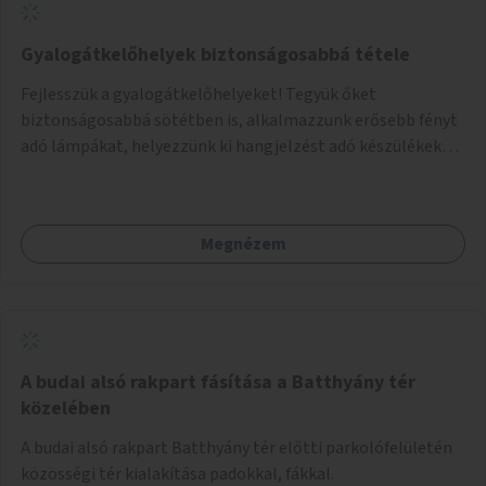
Gyalogátkelőhelyek biztonságosabbá tétele
Fejlesszük a gyalogátkelőhelyeket! Tegyük őket
biztonságosabbá sötétben is, alkalmazzunk erősebb fényt
adó lámpákat, helyezzünk ki hangjelzést adó készülékeket
és taktilis jelzéseket a vakok és gyengénlátók számára.
Megnézem
A budai alsó rakpart fásítása a Batthyány tér
közelében
A budai alsó rakpart Batthyány tér előtti parkolófelületén
közösségi tér kialakítása padokkal, fákkal.