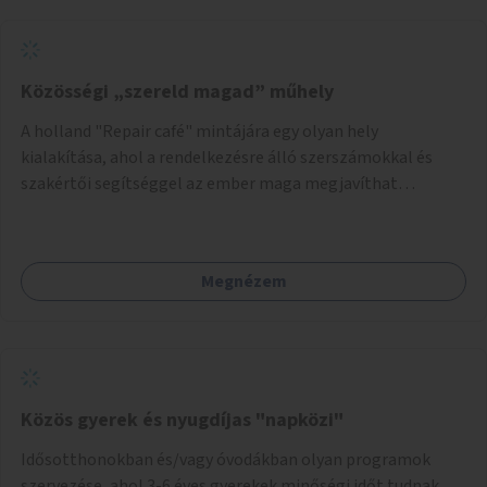
Közösségi „szereld magad” műhely
A holland "Repair café" mintájára egy olyan hely
kialakítása, ahol a rendelkezésre álló szerszámokkal és
szakértői segítséggel az ember maga megjavíthat
elromlott tárgyakat. A műhely egyben találkozóhely is,
lehetőség arra, hogy a közösség tagjai is segítsenek
egymásnak, megosszák tudásukat.
Megnézem
Közös gyerek és nyugdíjas "napközi"
Idősotthonokban és/vagy óvodákban olyan programok
szervezése, ahol 3-6 éves gyerekek minőségi időt tudnak