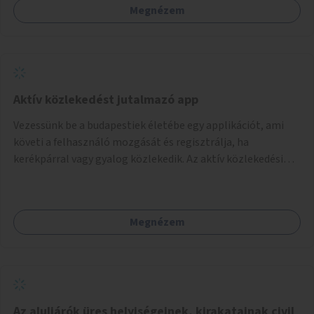
Megnézem
Aktív közlekedést jutalmazó app
Vezessünk be a budapestiek életébe egy applikációt, ami
követi a felhasználó mozgását és regisztrálja, ha
kerékpárral vagy gyalog közlekedik. Az aktív közlekedési
formákat virtuálisan jutalmazza, amit az együttműködő
üzleti partnereknél kedvezményekre, ajándékokra válthat a
felhasználó.
Megnézem
Az aluljárók üres helyiségeinek, kirakatainak civil