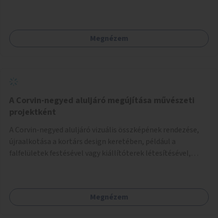
Megnézem
A Corvin-negyed aluljáró megújítása művészeti
projektként
A Corvin-negyed aluljáró vizuális összképének rendezése,
újraalkotása a kortárs design keretében, például a
falfelületek festésével vagy kiállítóterek létesítésével,
amelyekben kortárs designerek, művészek, tervezők
alkotásai, termékei jelenhetnének meg alkalmat adva a
bemutatkozásra, szélesebb körben való ismertségre.
Megnézem