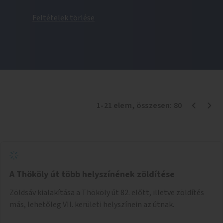
Feltételek törlése
1
-
21
elem
, összesen:
80
A Thököly út több helyszínének zöldítése
Zöldsáv kialakítása a Thököly út 82. előtt, illetve zöldítés
más, lehetőleg VII. kerületi helyszínein az útnak.