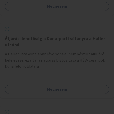
Megnézem
Átjárási lehetőség a Duna-parti sétányra a Haller
utcánál
A Haller utca vonalában lévő soha el nem készült aluljáró
befejezése, ezáltal az átjárás biztosítása a HÉV-vágányok
Duna felőli oldalára.
Megnézem