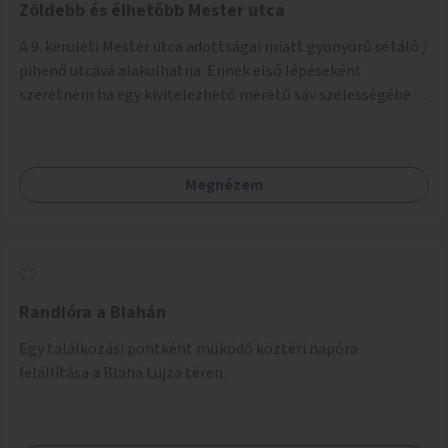
Zöldebb és élhetőbb Mester utca
A 9. kerületi Mester utca adottságai miatt gyönyörű sétáló /
pihenő utcává alakulhatna. Ennek első lépéseként
szeretném ha egy kivitelezhető méretű sáv szélességében
a beton helyén ládás, vagy a földbe ültetett növényzet
lenne, praktikusan a járda és az autós sáv találkozásánál, a
platán fák között. A lakók, boltok és vendéglátó helyek
Megnézem
együttműködését kérnénk abban, hogy ez a zöld sáv ne
pusztuljon ki, és megtartsa azt a jó hangulatot, amiből már
könnyebb lesz elképzelni a következő lépést egészen
addig, amíg komolyabb forgalomcsillapítások és zöldítések
nem létesülnek a Mester utcában.
Randióra a Blahán
Egy találkozási pontként működő köztéri napóra
felállítása a Blaha Lujza téren.