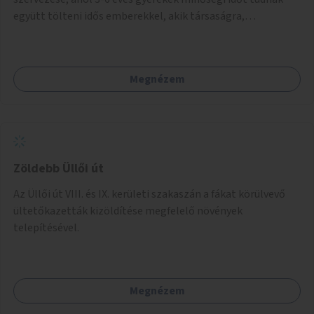
együtt tölteni idős emberekkel, akik társaságra,
beszélgetésre vágynak.
Megnézem
Zöldebb Üllői út
Az Üllői út VIII. és IX. kerületi szakaszán a fákat körülvevő
ültetőkazetták kizöldítése megfelelő növények
telepítésével.
Megnézem