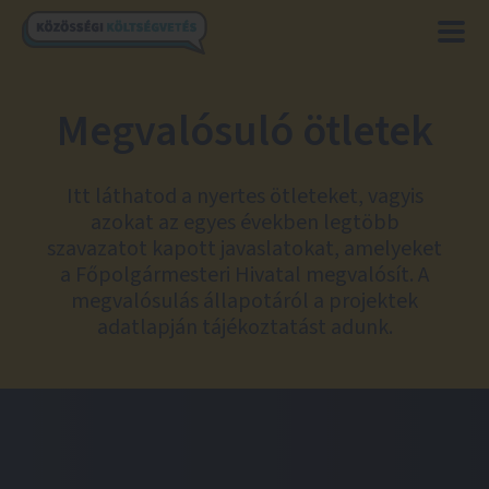
Megvalósuló ötletek
Itt láthatod a nyertes ötleteket, vagyis
azokat az egyes években legtöbb
szavazatot kapott javaslatokat, amelyeket
a Főpolgármesteri Hivatal megvalósít. A
megvalósulás állapotáról a projektek
adatlapján tájékoztatást adunk.