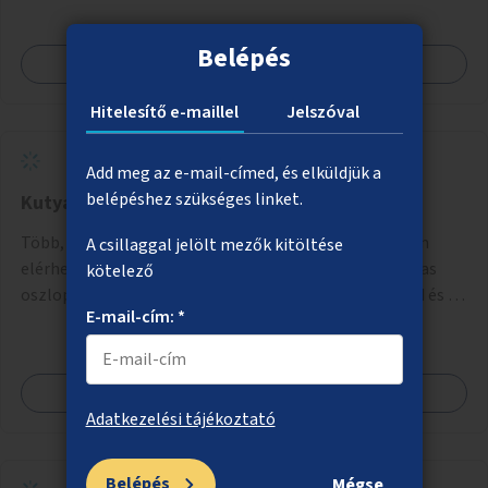
konstrukció kidolgozása; egyéb kapcsolt szolgáltatások
(pl. ivókút, telefontöltés).
Belépés
Megnézem
Hitelesítő e-maillel
Jelszóval
Add meg az e-mail-címed, és elküldjük a
belépéshez szükséges linket.
Kutyagumi-mentesítés a VIII. kerületben
Több, oszlopra szerelt kutyapiszokgyűjtő kuka, ingyen
A csillaggal jelölt mezők kitöltése
elérhető zacskók és a kutyavizelet felfogására alkalmas
kötelező
oszlop telepítése a VIII. kerületben a Magdolnanegyed és a
E-mail-cím: *
Palotanegyed néhány pontján, pilot jelleggel.
Megnézem
Adatkezelési tájékoztató
Belépés
Mégse