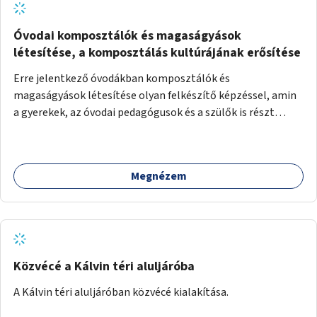
Óvodai komposztálók és magaságyások
létesítése, a komposztálás kultúrájának erősítése
Erre jelentkező óvodákban komposztálók és
magaságyások létesítése olyan felkészítő képzéssel, amin
a gyerekek, az óvodai pedagógusok és a szülők is részt
vehetnek.
Megnézem
Közvécé a Kálvin téri aluljáróba
A Kálvin téri aluljáróban közvécé kialakítása.