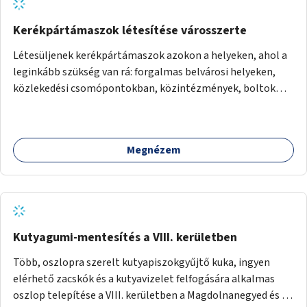
Kerékpártámaszok létesítése városszerte
Létesüljenek kerékpártámaszok azokon a helyeken, ahol a
leginkább szükség van rá: forgalmas belvárosi helyeken,
közlekedési csomópontokban, közintézmények, boltok
előtt.
Megnézem
Kutyagumi-mentesítés a VIII. kerületben
Több, oszlopra szerelt kutyapiszokgyűjtő kuka, ingyen
elérhető zacskók és a kutyavizelet felfogására alkalmas
oszlop telepítése a VIII. kerületben a Magdolnanegyed és a