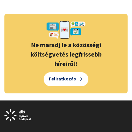
Ne maradj le a közösségi
költségvetés legfrissebb
híreiről!
Feliratkozás