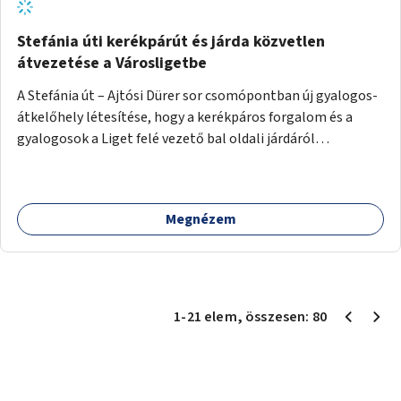
Stefánia úti kerékpárút és járda közvetlen
átvezetése a Városligetbe
A Stefánia út – Ajtósi Dürer sor csomópontban új gyalogos-
átkelőhely létesítése, hogy a kerékpáros forgalom és a
gyalogosok a Liget felé vezető bal oldali járdáról
közvetlenül átkelhessenek a Városligetbe.
Megnézem
1
-
21
elem
, összesen:
80