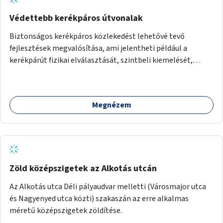
Védettebb kerékpáros útvonalak
Biztonságos kerékpáros közlekedést lehetővé tevő
fejlesztések megvalósítása, ami jelentheti például a
kerékpárút fizikai elválasztását, szintbeli kiemelését,
optikai jelölését, az indirekt balra kanyarodási lehetőség
jelölését – különösen a veszélyesebb kereszteződésekben,
vagy akár egyes egyirányú utcák megnyitását
Megnézem
szembeforgalmú kerékpározásra.
Zöld középszigetek az Alkotás utcán
Az Alkotás utca Déli pályaudvar melletti (Városmajor utca
és Nagyenyed utca közti) szakaszán az erre alkalmas
méretű középszigetek zöldítése.