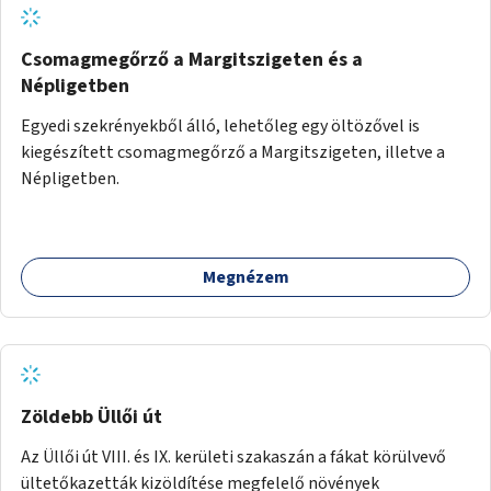
Csomagmegőrző a Margitszigeten és a
Népligetben
Egyedi szekrényekből álló, lehetőleg egy öltözővel is
kiegészített csomagmegőrző a Margitszigeten, illetve a
Népligetben.
Megnézem
Zöldebb Üllői út
Az Üllői út VIII. és IX. kerületi szakaszán a fákat körülvevő
ültetőkazetták kizöldítése megfelelő növények