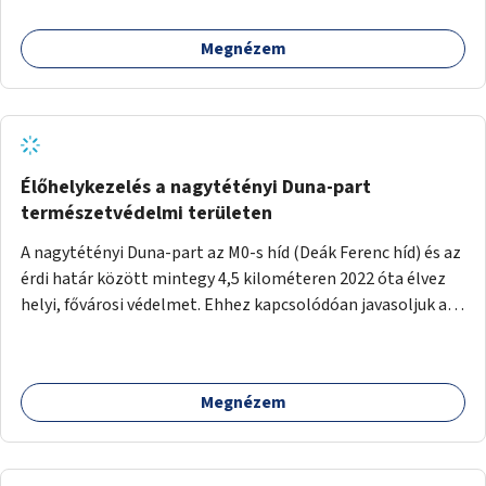
Megnézem
Élőhelykezelés a nagytétényi Duna-part
természetvédelmi területen
A nagytétényi Duna-part az M0-s híd (Deák Ferenc híd) és az
érdi határ között mintegy 4,5 kilométeren 2022 óta élvez
helyi, fővárosi védelmet. Ehhez kapcsolódóan javasoljuk a
terület élőhelykezelését, a tájidegen, invazív fajok
ritkítását, visszaszorítását.
Megnézem