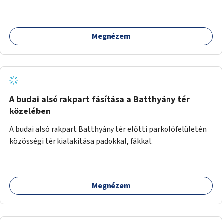
Palotanegyed néhány pontján, pilot jelleggel.
Megnézem
A budai alsó rakpart fásítása a Batthyány tér
közelében
A budai alsó rakpart Batthyány tér előtti parkolófelületén
közösségi tér kialakítása padokkal, fákkal.
Megnézem