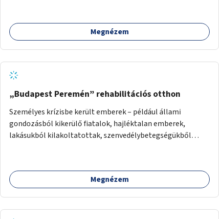
Megnézem
„Budapest Peremén” rehabilitációs otthon
Személyes krízisbe került emberek – például állami
gondozásból kikerülő fiatalok, hajléktalan emberek,
lakásukból kilakoltatottak, szenvedélybetegségükből
kijönni szándékozók – számára rehabilitációs otthon
megteremtése Budapest valamely peremkerületén,
civil/szakmai szervezeti háttérrel. A program a közvetlen
Megnézem
segítségen, biztonságnyújtáson kívül gazdálkodásba is
bevonja az ott lévő személyeket, és egyben a
környezettudatos és fenntartható élettel kapcsolatos
szemléletformálást is céljának tekinti.