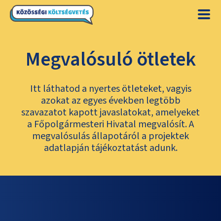
Megvalósuló ötletek
Itt láthatod a nyertes ötleteket, vagyis
azokat az egyes években legtöbb
szavazatot kapott javaslatokat, amelyeket
a Főpolgármesteri Hivatal megvalósít. A
megvalósulás állapotáról a projektek
adatlapján tájékoztatást adunk.