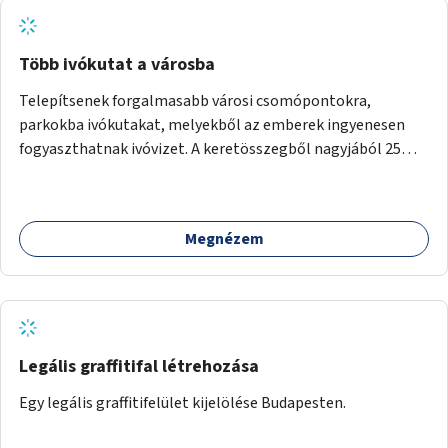
Több ivókutat a városba
Telepítsenek forgalmasabb városi csomópontokra,
parkokba ivókutakat, melyekből az emberek ingyenesen
fogyaszthatnak ivóvizet. A keretösszegből nagyjából 25
ivókút telepítése lehetséges.
Megnézem
Legális graffitifal létrehozása
Egy legális graffitifelület kijelölése Budapesten.