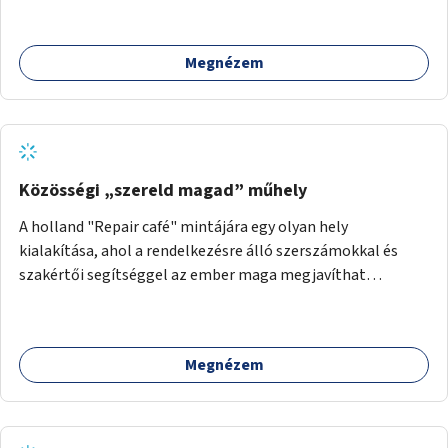
Megnézem
Közösségi „szereld magad” műhely
A holland "Repair café" mintájára egy olyan hely
kialakítása, ahol a rendelkezésre álló szerszámokkal és
szakértői segítséggel az ember maga megjavíthat
elromlott tárgyakat. A műhely egyben találkozóhely is,
lehetőség arra, hogy a közösség tagjai is segítsenek
egymásnak, megosszák tudásukat.
Megnézem