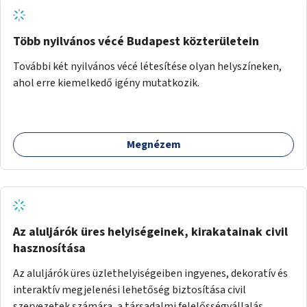
Több nyilvános vécé Budapest közterületein
További két nyilvános vécé létesítése olyan helyszíneken,
ahol erre kiemelkedő igény mutatkozik.
Megnézem
Az aluljárók üres helyiségeinek, kirakatainak civil
hasznosítása
Az aluljárók üres üzlethelyiségeiben ingyenes, dekoratív és
interaktív megjelenési lehetőség biztosítása civil
szervezetek számára, a társadalmi felelősségvállalás