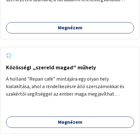
jegyében. A cél, hogy közérdekű, segítő tevékenységeket
mutassanak be látványos, gondolatébresztő formában,
például rajzokkal, kérdésekkel, üzenetküldési lehetőséggel
Megnézem
vagy akciónapokkal – bérleti és közüzemi díjak nélkül, a
jelenlegi elhanyagolt állapot helyett.
Közösségi „szereld magad” műhely
A holland "Repair café" mintájára egy olyan hely
kialakítása, ahol a rendelkezésre álló szerszámokkal és
szakértői segítséggel az ember maga megjavíthat
elromlott tárgyakat. A műhely egyben találkozóhely is,
lehetőség arra, hogy a közösség tagjai is segítsenek
egymásnak, megosszák tudásukat.
Megnézem