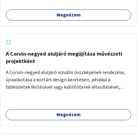
Megnézem
A Corvin-negyed aluljáró megújítása művészeti
projektként
A Corvin-negyed aluljáró vizuális összképének rendezése,
újraalkotása a kortárs design keretében, például a
falfelületek festésével vagy kiállítóterek létesítésével,
amelyekben kortárs designerek, művészek, tervezők
alkotásai, termékei jelenhetnének meg alkalmat adva a
bemutatkozásra, szélesebb körben való ismertségre.
Megnézem