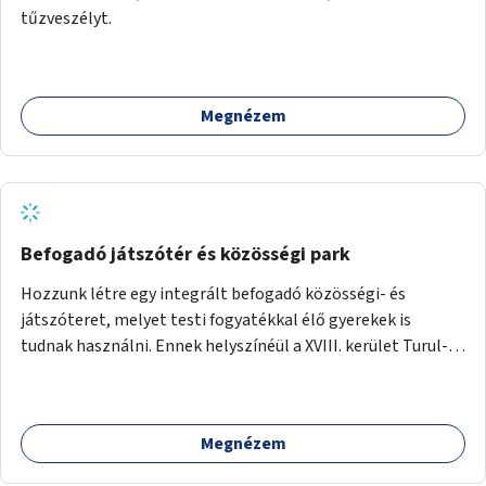
tűzveszélyt.
Megnézem
Befogadó játszótér és közösségi park
Hozzunk létre egy integrált befogadó közösségi- és
játszóteret, melyet testi fogyatékkal élő gyerekek is
tudnak használni. Ennek helyszínéül a XVIII. kerület Turul-
park területe lenne megfelelő, mely mind elérhetőségét,
mind infrastrukturális adottságait tekintve alkalmas egy új
játszótér kialakítására.
Megnézem