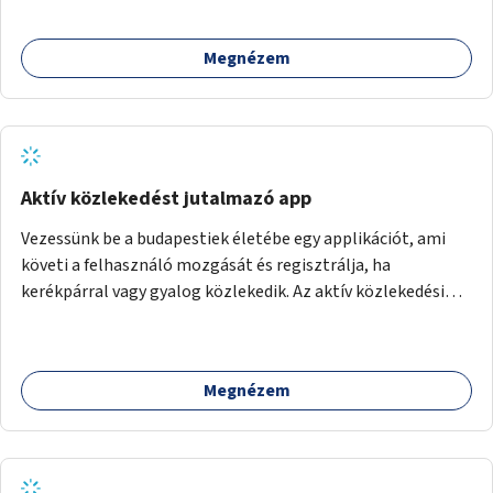
Megnézem
Aktív közlekedést jutalmazó app
Vezessünk be a budapestiek életébe egy applikációt, ami
követi a felhasználó mozgását és regisztrálja, ha
kerékpárral vagy gyalog közlekedik. Az aktív közlekedési
formákat virtuálisan jutalmazza, amit az együttműködő
üzleti partnereknél kedvezményekre, ajándékokra válthat a
felhasználó.
Megnézem