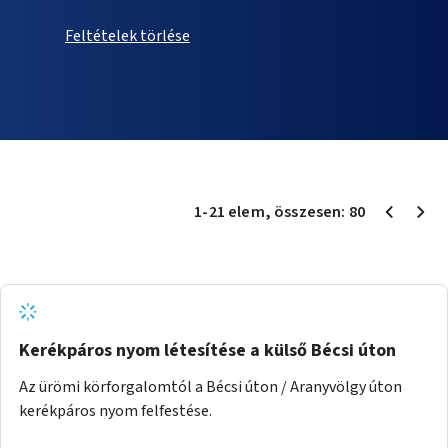
Feltételek törlése
1
-
21
elem
, összesen:
80
Kerékpáros nyom létesítése a külső Bécsi úton
Az ürömi körforgalomtól a Bécsi úton / Aranyvölgy úton
kerékpáros nyom felfestése.