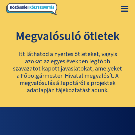
Megvalósuló ötletek
Itt láthatod a nyertes ötleteket, vagyis
azokat az egyes években legtöbb
szavazatot kapott javaslatokat, amelyeket
a Főpolgármesteri Hivatal megvalósít. A
megvalósulás állapotáról a projektek
adatlapján tájékoztatást adunk.