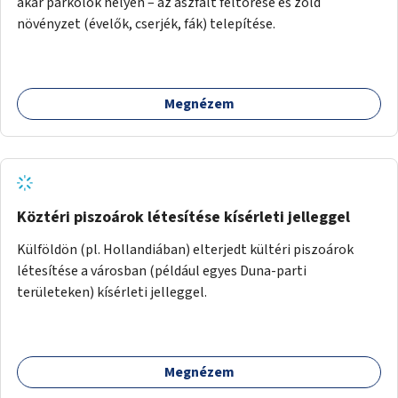
akár parkolók helyén – az aszfalt feltörése és zöld
növényzet (évelők, cserjék, fák) telepítése.
Megnézem
Köztéri piszoárok létesítése kísérleti jelleggel
Külföldön (pl. Hollandiában) elterjedt kültéri piszoárok
létesítése a városban (például egyes Duna-parti
területeken) kísérleti jelleggel.
Megnézem