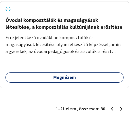
Óvodai komposztálók és magaságyások
létesítése, a komposztálás kultúrájának erősítése
Erre jelentkező óvodákban komposztálók és
magaságyások létesítése olyan felkészítő képzéssel, amin
a gyerekek, az óvodai pedagógusok és a szülők is részt
vehetnek.
Megnézem
1
-
21
elem
, összesen:
80