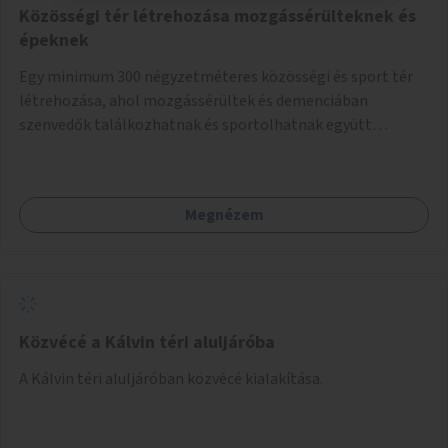
Közösségi tér létrehozása mozgássérülteknek és
épeknek
Egy minimum 300 négyzetméteres közösségi és sport tér
létrehozása, ahol mozgássérültek és demenciában
szenvedők találkozhatnak és sportolhatnak együtt
épekkel. Elsősorban egy pétanque pálya létrehozása lenne
célszerű, amit a legtöbb mozgásában korlátozott ember is
tud játszani, fontos, hogy a téren legyenek formájukban,
Megnézem
hangulatukban elkülönülő pontok, mezítlábas ösvények, az
egész legyen zöld és üdítő hangulatú.
Közvécé a Kálvin téri aluljáróba
A Kálvin téri aluljáróban közvécé kialakítása.