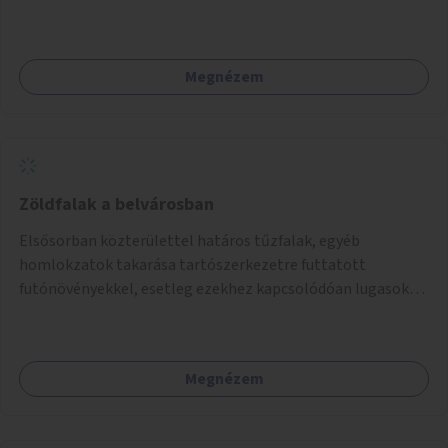
ivókút telepítése lehetséges.
Megnézem
Zöldfalak a belvárosban
Elsősorban közterülettel határos tűzfalak, egyéb
homlokzatok takarása tartószerkezetre futtatott
futónövényekkel, esetleg ezekhez kapcsolódóan lugasok
kialakítása. Ezzel olyan belvárosi helyszíneken növelhető a
zöldfelületek mennyisége, ahol helyhiány miatt másra
nincs lehetőség.
Megnézem