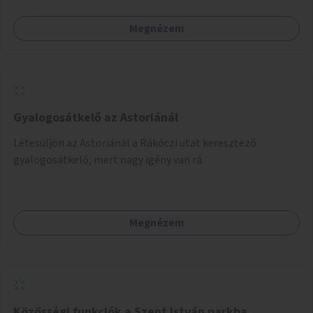
Megnézem
Gyalogosátkelő az Astoriánál
Létesüljön az Astoriánál a Rákóczi utat keresztező
gyalogosátkelő, mert nagy igény van rá.
Megnézem
Közösségi funkciók a Szent István parkba