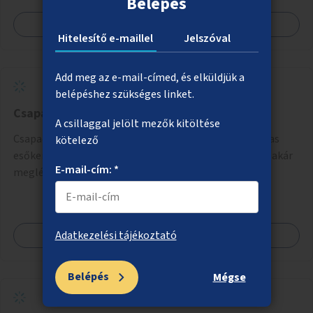
Belépés
Megnézem
Hitelesítő e-maillel
Jelszóval
Add meg az e-mail-címed, és elküldjük a
belépéshez szükséges linket.
Csapadék összegyűjtése esőkertekben
A csillaggal jelölt mezők kitöltése
Csapadék megtartására és elszivárogtatására alkalmas
kötelező
esőkertek létrehozása akár nagyobb zöldfelületeken, akár
E-mail-cím: *
meglévő közlekedési területek helyén.
Megnézem
Adatkezelési tájékoztató
Belépés
Mégse