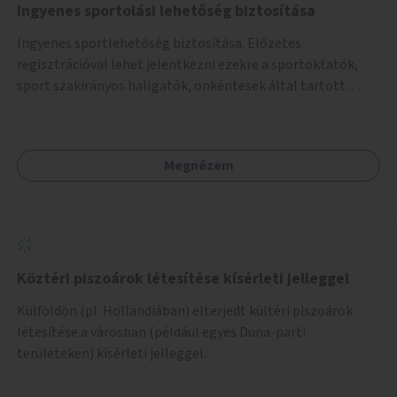
Ingyenes sportolási lehetőség biztosítása
Ingyenes sportlehetőség biztosítása. Előzetes
regisztrációval lehet jelentkezni ezekre a sportoktatók,
sport szakirányos hallgatók, önkéntesek által tartott
programokra.
Megnézem
Köztéri piszoárok létesítése kísérleti jelleggel
Külföldön (pl. Hollandiában) elterjedt kültéri piszoárok
létesítése a városban (például egyes Duna-parti
területeken) kísérleti jelleggel.