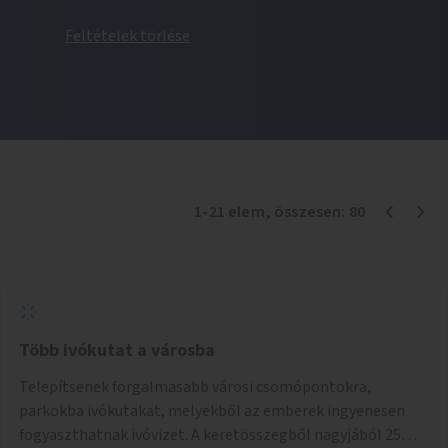
Feltételek törlése
1
-
21
elem
, összesen:
80
Több ivókutat a városba
Telepítsenek forgalmasabb városi csomópontokra,
parkokba ivókutakat, melyekből az emberek ingyenesen
fogyaszthatnak ivóvizet. A keretösszegből nagyjából 25