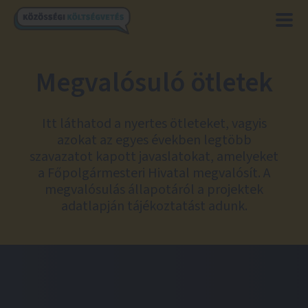
Megvalósuló ötletek
Itt láthatod a nyertes ötleteket, vagyis
azokat az egyes években legtöbb
szavazatot kapott javaslatokat, amelyeket
a Főpolgármesteri Hivatal megvalósít. A
megvalósulás állapotáról a projektek
adatlapján tájékoztatást adunk.