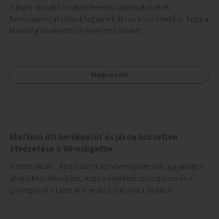
A legfontosabb hivatali levelek, tájékoztatók és
formanyomtatványok legyenek átírva közérthetőre, hogy a
lakosság könnyebben megértse azokat.
Megnézem
Stefánia úti kerékpárút és járda közvetlen
átvezetése a Városligetbe
A Stefánia út – Ajtósi Dürer sor csomópontban új gyalogos-
átkelőhely létesítése, hogy a kerékpáros forgalom és a
gyalogosok a Liget felé vezető bal oldali járdáról
közvetlenül átkelhessenek a Városligetbe.