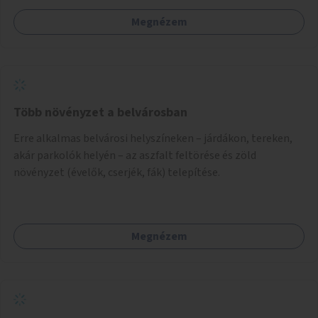
Megnézem
Több növényzet a belvárosban
Erre alkalmas belvárosi helyszíneken – járdákon, tereken,
akár parkolók helyén – az aszfalt feltörése és zöld
növényzet (évelők, cserjék, fák) telepítése.
Megnézem