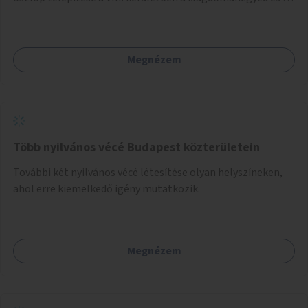
Palotanegyed néhány pontján, pilot jelleggel.
Megnézem
Több nyilvános vécé Budapest közterületein
További két nyilvános vécé létesítése olyan helyszíneken,
ahol erre kiemelkedő igény mutatkozik.
Megnézem