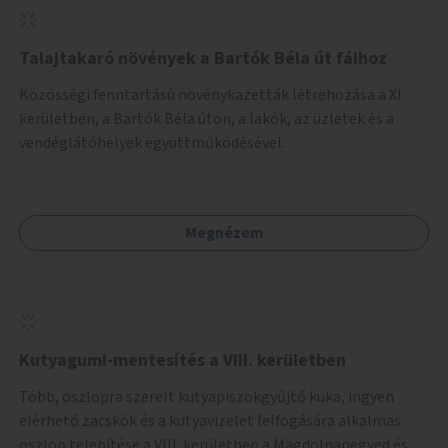
Talajtakaró növények a Bartók Béla út fáihoz
Közösségi fenntartású növénykazetták létrehozása a XI.
kerületben, a Bartók Béla úton, a lakók, az üzletek és a
vendéglátóhelyek együttműködésével.
Megnézem
Kutyagumi-mentesítés a VIII. kerületben
Több, oszlopra szerelt kutyapiszokgyűjtő kuka, ingyen
elérhető zacskók és a kutyavizelet felfogására alkalmas
oszlop telepítése a VIII. kerületben a Magdolnanegyed és a