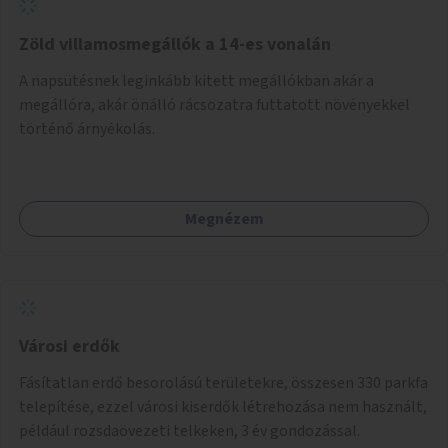
Zöld villamosmegállók a 14-es vonalán
A napsütésnek leginkább kitett megállókban akár a
megállóra, akár önálló rácsozatra futtatott növényekkel
történő árnyékolás.
Megnézem
Városi erdők
Fásítatlan erdő besorolású területekre, összesen 330 parkfa
telepítése, ezzel városi kiserdők létrehozása nem használt,
például rozsdaövezeti telkeken, 3 év gondozással.