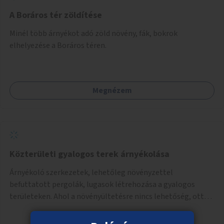
A Boráros tér zöldítése
Minél több árnyékot adó zöld növény, fák, bokrok
elhelyezése a Boráros téren.
Megnézem
Közterületi gyalogos terek árnyékolása
Árnyékoló szerkezetek, lehetőleg növényzettel
befuttatott pergolák, lugasok létrehozása a gyalogos
területeken. Ahol a növényültetésre nincs lehetőség, ott
akár dézsából felfutó futónövényzet alkalmazása, legvégső
megoldásként napvitorlák felszerelése.