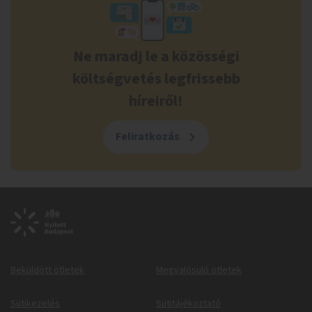
Ne maradj le a közösségi
költségvetés legfrissebb
híreiről!
Feliratkozás
Beküldött ötletek
Megvalósuló ötletek
Sütikezelés
Sütitájékoztató