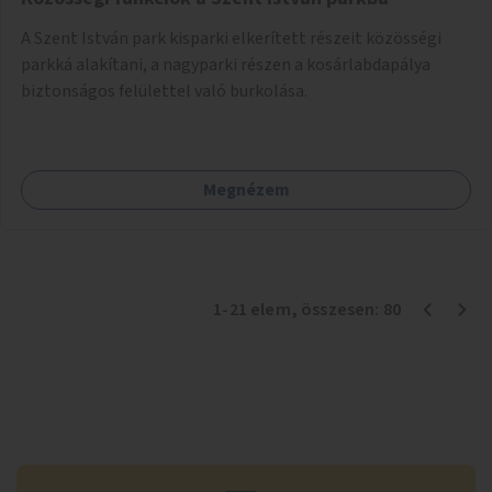
A Szent István park kisparki elkerített részeit közösségi
parkká alakítani, a nagyparki részen a kosárlabdapálya
biztonságos felülettel való burkolása.
Megnézem
1
-
21
elem
, összesen:
80