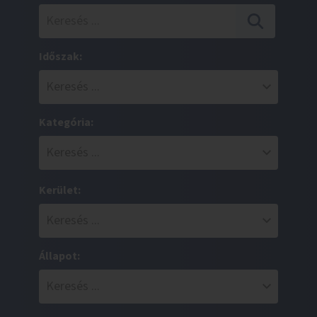
Időszak:
Kategória:
Kerület:
Állapot: