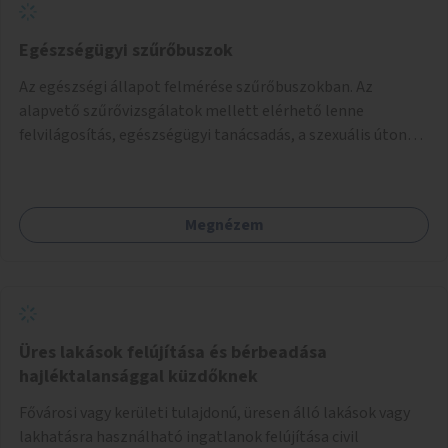
Egészségügyi szűrőbuszok
Az egészségi állapot felmérése szűrőbuszokban. Az
alapvető szűrővizsgálatok mellett elérhető lenne
felvilágosítás, egészségügyi tanácsadás, a szexuális úton
terjedő betegségek szűrése és a szenvedélybetegek
támogatása.
Megnézem
Üres lakások felújítása és bérbeadása
hajléktalansággal küzdőknek
Fővárosi vagy kerületi tulajdonú, üresen álló lakások vagy
lakhatásra használható ingatlanok felújítása civil