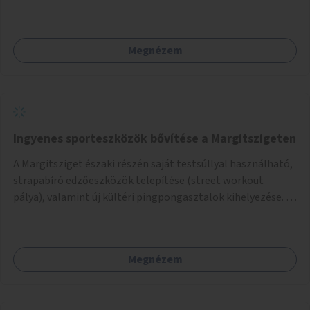
Megnézem
Ingyenes sporteszközök bővítése a Margitszigeten
A Margitsziget északi részén saját testsúllyal használható,
strapabíró edzőeszközök telepítése (street workout
pálya), valamint új kültéri pingpongasztalok kihelyezése. A
meglévő fitneszterület jelenleg alig felszerelt, így
kihasználatlan. A pingpongasztalok telepítésével egy
népszerű, ingyenes sportolási lehetőség válna elérhetővé a
Megnézem
sziget északi felén, ahol jelenleg egyetlen asztal sem
található.