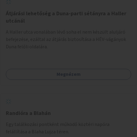
Átjárási lehetőség a Duna-parti sétányra a Haller
utcánál
A Haller utca vonalában lévő soha el nem készült aluljáró
befejezése, ezáltal az átjárás biztosítása a HÉV-vágányok
Duna felőli oldalára.
Megnézem
Randióra a Blahán
Egy találkozási pontként működő köztéri napóra
felállítása a Blaha Lujza téren.