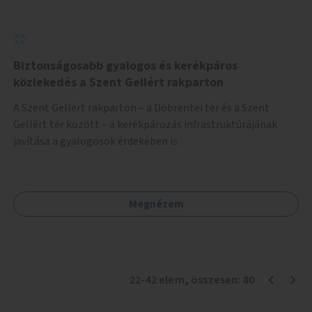
Biztonságosabb gyalogos és kerékpáros
közlekedés a Szent Gellért rakparton
A Szent Gellért rakparton – a Döbrentei tér és a Szent
Gellért tér között – a kerékpározás infrastruktúrájának
javítása a gyalogosok érdekében is.
Megnézem
22
-
42
elem
, összesen:
80