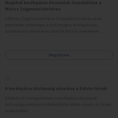
Meglévő kerékpáros útvonalak összekötése a
Móricz Zsigmond körtéren
A Móricz Zsigmond körtérre 5 irányból futnak be utak,
amelyeken lehetséges a biztonságos kerékpározás,
azonban a körtérre érve a Bartók Béla út kivételével
mindegyik kerékpáros útvonal megszakad. Alakítsuk ki a
kerékpáros útvonalak összekötését!
Megnézem
A kerékpáros biztonság növelése a Kálvin térnél
A Kálvin tér környezetében a kerékpáros útvonalak
biztonságosabbá és észlelhetőbbé tétele vizuális és fizikai
eszközökkel.