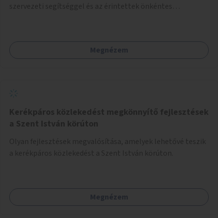
szervezeti segítséggel és az érintettek önkéntes
munkájával, majd a kialakított lakások, lakóegységek
bérbeadása rászorulók számára.
Megnézem
Kerékpáros közlekedést megkönnyítő fejlesztések
a Szent István körúton
Olyan fejlesztések megvalósítása, amelyek lehetővé teszik
a kerékpáros közlekedést a Szent István körúton.
Megnézem