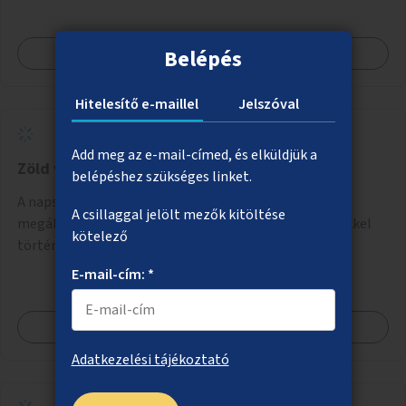
Megnézem
Belépés
Hitelesítő e-maillel
Jelszóval
Add meg az e-mail-címed, és elküldjük a
Zöld villamosmegállók a 14-es vonalán
belépéshez szükséges linket.
A napsütésnek leginkább kitett megállókban akár a
A csillaggal jelölt mezők kitöltése
megállóra, akár önálló rácsozatra futtatott növényekkel
kötelező
történő árnyékolás.
E-mail-cím: *
Megnézem
Adatkezelési tájékoztató