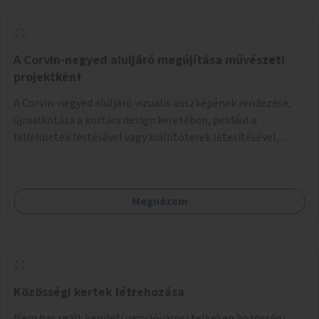
A Corvin-negyed aluljáró megújítása művészeti
projektként
A Corvin-negyed aluljáró vizuális összképének rendezése,
újraalkotása a kortárs design keretében, például a
falfelületek festésével vagy kiállítóterek létesítésével,
amelyekben kortárs designerek, művészek, tervezők
alkotásai, termékei jelenhetnének meg alkalmat adva a
bemutatkozásra, szélesebb körben való ismertségre.
Megnézem
Közösségi kertek létrehozása
Nem használt kerületi vagy fővárosi telkeken közösségi