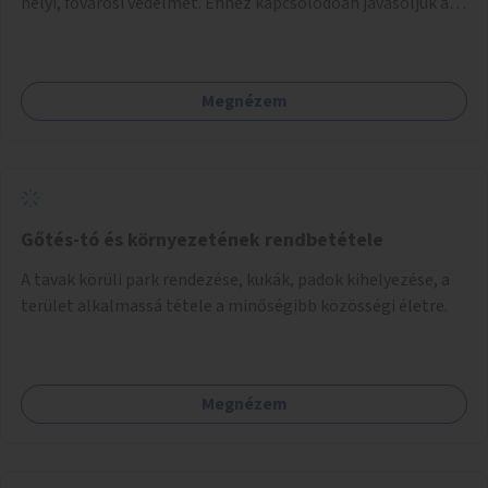
helyi, fővárosi védelmet. Ehhez kapcsolódóan javasoljuk a
terület élőhelykezelését, a tájidegen, invazív fajok
ritkítását, visszaszorítását.
Megnézem
Gőtés-tó és környezetének rendbetétele
A tavak körüli park rendezése, kukák, padok kihelyezése, a
terület alkalmassá tétele a minőségibb közösségi életre.
Megnézem