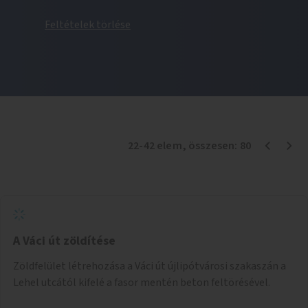
Feltételek törlése
22
-
42
elem
, összesen:
80
A Váci út zöldítése
Zöldfelület létrehozása a Váci út újlipótvárosi szakaszán a
Lehel utcától kifelé a fasor mentén beton feltörésével.