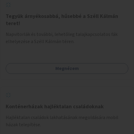
Tegyük árnyékosabbá, hűsebbé a Széll Kálmán
teret!
Napvitorlák és további, lehetőleg talajkapcsolatos fák
elhelyezése a Széll Kálmán téren.
Megnézem
Konténerházak hajléktalan családoknak
Hajléktalan családok lakhatásának megoldására mobil
házak telepítése.