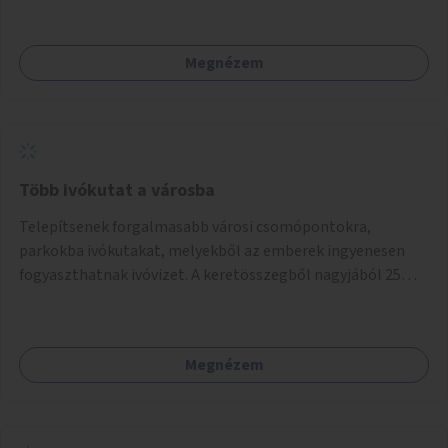
Megnézem
Több ivókutat a városba
Telepítsenek forgalmasabb városi csomópontokra,
parkokba ivókutakat, melyekből az emberek ingyenesen
fogyaszthatnak ivóvizet. A keretösszegből nagyjából 25
ivókút telepítése lehetséges.
Megnézem