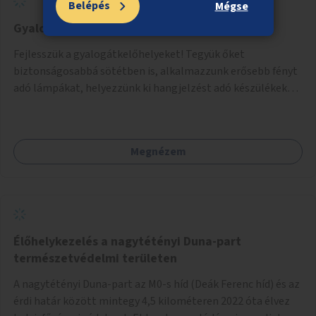
Belépés
Mégse
Gyalogátkelőhelyek biztonságosabbá tétele
Fejlesszük a gyalogátkelőhelyeket! Tegyük őket
biztonságosabbá sötétben is, alkalmazzunk erősebb fényt
adó lámpákat, helyezzünk ki hangjelzést adó készülékeket
és taktilis jelzéseket a vakok és gyengénlátók számára.
Megnézem
Élőhelykezelés a nagytétényi Duna-part
természetvédelmi területen
A nagytétényi Duna-part az M0-s híd (Deák Ferenc híd) és az
érdi határ között mintegy 4,5 kilométeren 2022 óta élvez