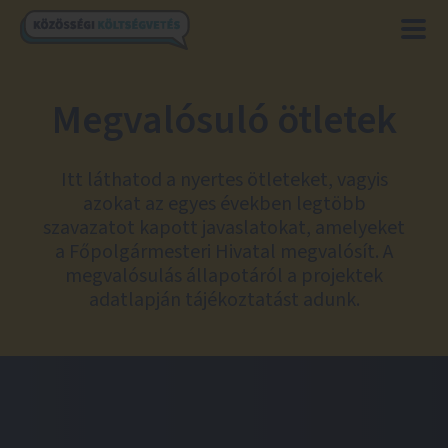
Megvalósuló ötletek
Itt láthatod a nyertes ötleteket, vagyis
azokat az egyes években legtöbb
szavazatot kapott javaslatokat, amelyeket
a Főpolgármesteri Hivatal megvalósít. A
megvalósulás állapotáról a projektek
adatlapján tájékoztatást adunk.