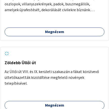
oszlopok, villanyszekrények, padok, buszmegállók,
amelyek újrafestését, dekorálását civilekre bíznánk.
Támogassuk a közösségi alapon való megújulást a
szükséges eszközökkel.
Megnézem
Zöldebb Üllői út
Az Üllői út VIII. és IX. kerületi szakaszán a fákat körülvevő
ültetőkazetták kizöldítése megfelelő növények
telepítésével.
Megnézem