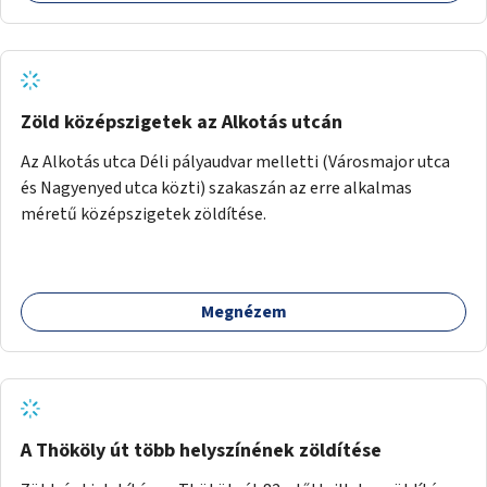
Zöld középszigetek az Alkotás utcán
Az Alkotás utca Déli pályaudvar melletti (Városmajor utca
és Nagyenyed utca közti) szakaszán az erre alkalmas
méretű középszigetek zöldítése.
Megnézem
A Thököly út több helyszínének zöldítése