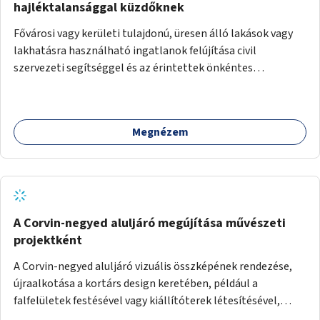
hajléktalansággal küzdőknek
Fővárosi vagy kerületi tulajdonú, üresen álló lakások vagy
lakhatásra használható ingatlanok felújítása civil
szervezeti segítséggel és az érintettek önkéntes
munkájával, majd a kialakított lakások, lakóegységek
bérbeadása rászorulók számára.
Megnézem
A Corvin-negyed aluljáró megújítása művészeti
projektként
A Corvin-negyed aluljáró vizuális összképének rendezése,
újraalkotása a kortárs design keretében, például a
falfelületek festésével vagy kiállítóterek létesítésével,
amelyekben kortárs designerek, művészek, tervezők