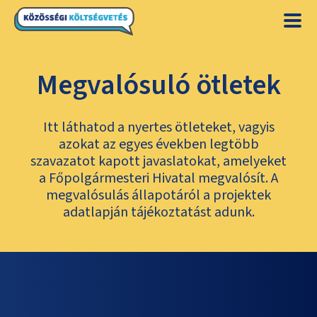
Megvalósuló ötletek
Itt láthatod a nyertes ötleteket, vagyis
azokat az egyes években legtöbb
szavazatot kapott javaslatokat, amelyeket
a Főpolgármesteri Hivatal megvalósít. A
megvalósulás állapotáról a projektek
adatlapján tájékoztatást adunk.