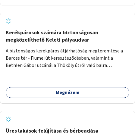
Kerékpárosok számára biztonságosan
megközelíthető Keleti pályaudvar
A biztonságos kerékpáros átjárhatóság megteremtése a
Baross tér - Fiumei út kereszteződésben, valamint a
Bethlen Gábor utcánál a Thököly útról való balra
kanyarodás biztosítása a Festetics György utca irányába.
Megnézem
Üres lakások felújítása és bérbeadása