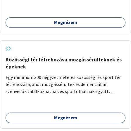
Megnézem
Közösségi tér létrehozása mozgássérülteknek és
épeknek
Egy minimum 300 négyzetméteres közösségi és sport tér
létrehozása, ahol mozgássérültek és demenciában
szenvedők találkozhatnak és sportolhatnak együtt
épekkel. Elsősorban egy pétanque pálya létrehozása lenne
célszerű, amit a legtöbb mozgásában korlátozott ember is
tud játszani, fontos, hogy a téren legyenek formájukban,
Megnézem
hangulatukban elkülönülő pontok, mezítlábas ösvények, az
egész legyen zöld és üdítő hangulatú.