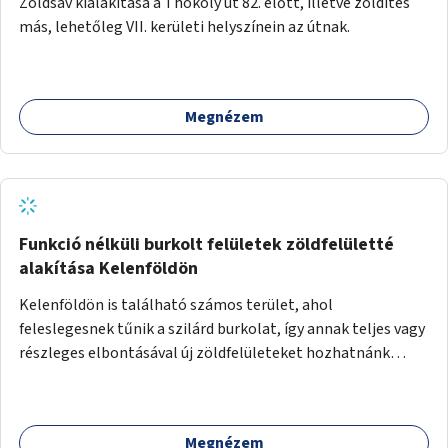
Zöldsáv kialakítása a Thököly út 82. előtt, illetve zöldítés
más, lehetőleg VII. kerületi helyszínein az útnak.
Megnézem
Funkció nélküli burkolt felületek zöldfelületté
alakítása Kelenföldön
Kelenföldön is található számos terület, ahol
feleslegesnek tűnik a szilárd burkolat, így annak teljes vagy
részleges elbontásával új zöldfelületeket hozhatnánk
létre. Ilyenek például az Etele út 19. és Mérnök utca 32.
közötti, vagy a Fraknó utca 22/b és a Bártfai utca közötti
aszfaltos területek.
Megnézem