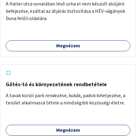
A Haller utca vonalában lévő soha el nem készült aluljáró
befejezése, ezáltal az átjárás biztosítása a HÉV-vágányok
Duna felőli oldalára.
Megnézem
Gőtés-tó és környezetének rendbetétele
A tavak körüli park rendezése, kukák, padok kihelyezése, a
terület alkalmassá tétele a minőségibb közösségi életre.
Megnézem