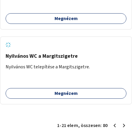
alkotásai, termékei jelenhetnének meg alkalmat adva a
bemutatkozásra, szélesebb körben való ismertségre.
Megnézem
Nyilvános WC a Margitszigetre
Nyilvános WC telepítése a Margitszigetre.
Megnézem
1
-
21
elem
, összesen:
80