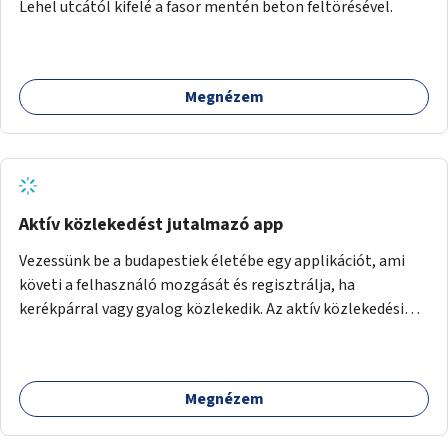
Lehel utcától kifelé a fasor mentén beton feltörésével.
Megnézem
Aktív közlekedést jutalmazó app
Vezessünk be a budapestiek életébe egy applikációt, ami
követi a felhasználó mozgását és regisztrálja, ha
kerékpárral vagy gyalog közlekedik. Az aktív közlekedési
formákat virtuálisan jutalmazza, amit az együttműködő
üzleti partnereknél kedvezményekre, ajándékokra válthat a
felhasználó.
Megnézem