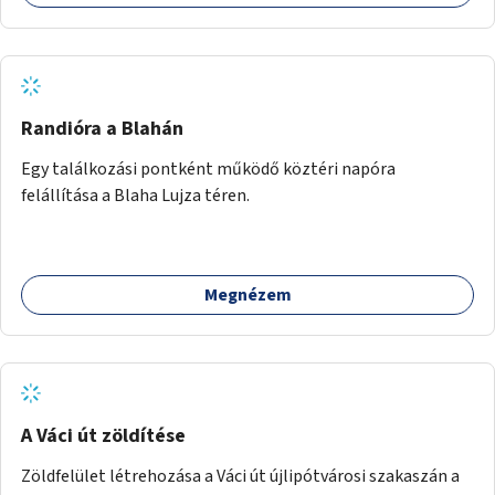
jelenlegi elhanyagolt állapot helyett.
Randióra a Blahán
Egy találkozási pontként működő köztéri napóra
felállítása a Blaha Lujza téren.
Megnézem
A Váci út zöldítése
Zöldfelület létrehozása a Váci út újlipótvárosi szakaszán a