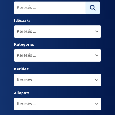
Időszak:
Kategória:
Kerület:
Állapot: