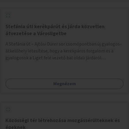
Stefánia úti kerékpárút és járda közvetlen
átvezetése a Városligetbe
A Stefánia út – Ajtósi Dürer sor csomópontban új gyalogos-
átkelőhely létesítése, hogy a kerékpáros forgalom és a
gyalogosok a Liget felé vezető bal oldali járdáról
közvetlenül átkelhessenek a Városligetbe.
Megnézem
Közösségi tér létrehozása mozgássérülteknek és
épeknek