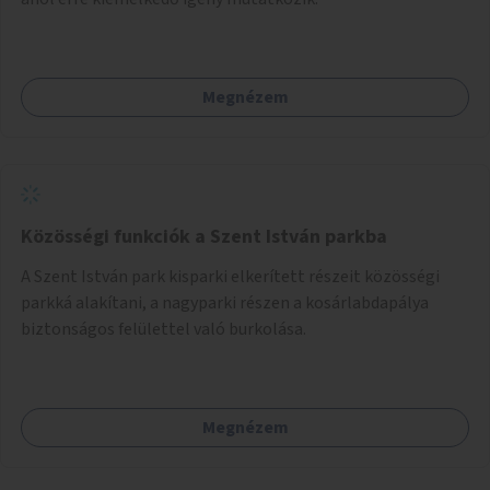
Megnézem
Közösségi funkciók a Szent István parkba
A Szent István park kisparki elkerített részeit közösségi
parkká alakítani, a nagyparki részen a kosárlabdapálya
biztonságos felülettel való burkolása.
Megnézem