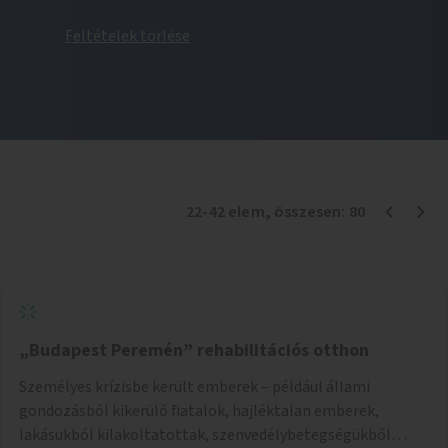
Feltételek törlése
22
-
42
elem
, összesen:
80
„Budapest Peremén” rehabilitációs otthon
Személyes krízisbe került emberek – például állami
gondozásból kikerülő fiatalok, hajléktalan emberek,
lakásukból kilakoltatottak, szenvedélybetegségükből