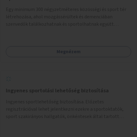
Egy minimum 300 négyzetméteres közösségi és sport tér
létrehozása, ahol mozgássérültek és demenciában
szenvedők találkozhatnak és sportolhatnak együtt
épekkel. Elsősorban egy pétanque pálya létrehozása lenne
célszerű, amit a legtöbb mozgásában korlátozott ember is
tud játszani, fontos, hogy a téren legyenek formájukban,
Megnézem
hangulatukban elkülönülő pontok, mezítlábas ösvények, az
egész legyen zöld és üdítő hangulatú.
Ingyenes sportolási lehetőség biztosítása
Ingyenes sportlehetőség biztosítása. Előzetes
regisztrációval lehet jelentkezni ezekre a sportoktatók,
sport szakirányos hallgatók, önkéntesek által tartott
programokra.