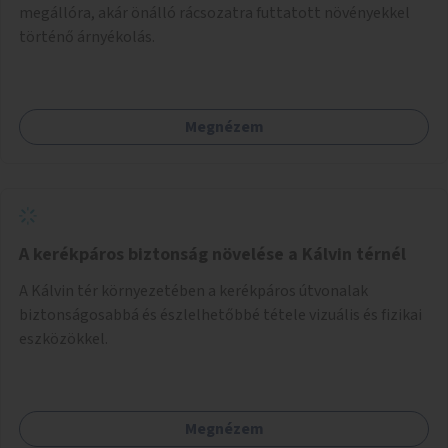
megállóra, akár önálló rácsozatra futtatott növényekkel
történő árnyékolás.
Megnézem
A kerékpáros biztonság növelése a Kálvin térnél
A Kálvin tér környezetében a kerékpáros útvonalak
biztonságosabbá és észlelhetőbbé tétele vizuális és fizikai
eszközökkel.
Megnézem