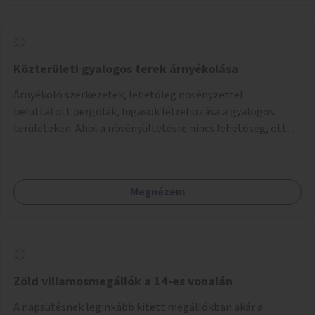
Közterületi gyalogos terek árnyékolása
Árnyékoló szerkezetek, lehetőleg növényzettel
befuttatott pergolák, lugasok létrehozása a gyalogos
területeken. Ahol a növényültetésre nincs lehetőség, ott
akár dézsából felfutó futónövényzet alkalmazása, legvégső
megoldásként napvitorlák felszerelése.
Megnézem
Zöld villamosmegállók a 14-es vonalán
A napsütésnek leginkább kitett megállókban akár a