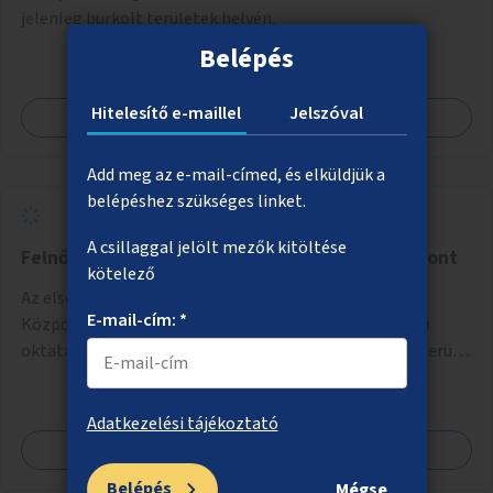
jelenleg burkolt területek helyén.
Belépés
Hitelesítő e-maillel
Jelszóval
Megnézem
Add meg az e-mail-címed, és elküldjük a
belépéshez szükséges linket.
A csillaggal jelölt mezők kitöltése
Felnőtt Autista Szabadidős és Kulturális Központ
kötelező
Az első hazai Felnőtt Autista Szabadidős és Kulturális
E-mail-cím: *
Központ létrehozása a fővárosban, ahol az alapszintű
oktatásból, továbbképzésből és a felsőoktatásból kikerülő
autista fiatalok élethosszig tartó támogatásra és
közösségekre találhatnak.
Adatkezelési tájékoztató
Megnézem
Belépés
Mégse