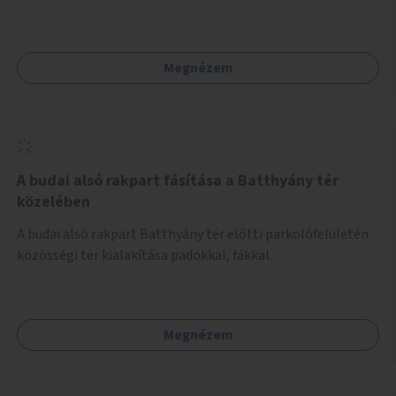
kijönni szándékozók – számára rehabilitációs otthon
megteremtése Budapest valamely peremkerületén,
civil/szakmai szervezeti háttérrel. A program a közvetlen
Megnézem
segítségen, biztonságnyújtáson kívül gazdálkodásba is
bevonja az ott lévő személyeket, és egyben a
környezettudatos és fenntartható élettel kapcsolatos
szemléletformálást is céljának tekinti.
A budai alsó rakpart fásítása a Batthyány tér
közelében
A budai alsó rakpart Batthyány tér előtti parkolófelületén
közösségi tér kialakítása padokkal, fákkal.
Megnézem