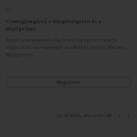
Csomagmegőrző a Margitszigeten és a
Népligetben
Egyedi szekrényekből álló, lehetőleg egy öltözővel is
kiegészített csomagmegőrző a Margitszigeten, illetve a
Népligetben.
Megnézem
22
-
42
elem
, összesen:
80