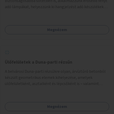
biztonságosabbá sötétben is, alkalmazzunk erősebb fényt
adó lámpákat, helyezzünk ki hangjelzést adó készülékeket
és taktilis jelzéseket a vakok és gyengénlátók számára.
Megnézem
Ülőfelületek a Duna-parti rézsűn
A belvárosi Duna-parti rézsűkre olyan, árvíztűrő betonból
készült geometrikus elemek kihelyezése, amelyek
ülőfelületként, asztalként és lépcsőként is – valamint
néhány esetben extra funkcióval (kutyaitató, grill) –
használhatók. Civilek bevonása a fenntartásba.
Megnézem