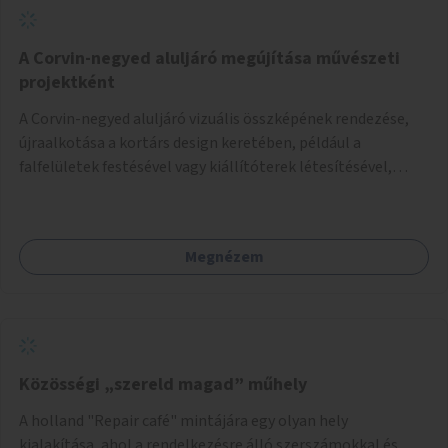
A Corvin-negyed aluljáró megújítása művészeti
projektként
A Corvin-negyed aluljáró vizuális összképének rendezése,
újraalkotása a kortárs design keretében, például a
falfelületek festésével vagy kiállítóterek létesítésével,
amelyekben kortárs designerek, művészek, tervezők
alkotásai, termékei jelenhetnének meg alkalmat adva a
bemutatkozásra, szélesebb körben való ismertségre.
Megnézem
Közösségi „szereld magad” műhely
A holland "Repair café" mintájára egy olyan hely
kialakítása, ahol a rendelkezésre álló szerszámokkal és