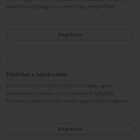
szakértői segítséggel az ember maga megjavíthat
elromlott tárgyakat. A műhely egyben találkozóhely is,
lehetőség arra, hogy a közösség tagjai is segítsenek
egymásnak, megosszák tudásukat.
Megnézem
Zöldfalak a belvárosban
Elsősorban közterülettel határos tűzfalak, egyéb
homlokzatok takarása tartószerkezetre futtatott
futónövényekkel, esetleg ezekhez kapcsolódóan lugasok
kialakítása. Ezzel olyan belvárosi helyszíneken növelhető a
zöldfelületek mennyisége, ahol helyhiány miatt másra
nincs lehetőség.
Megnézem