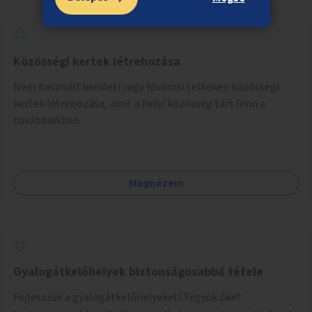
Közösségi kertek létrehozása
Nem használt kerületi vagy fővárosi telkeken közösségi
kertek létrehozása, amit a helyi közösség tart fenn a
továbbiakban.
Megnézem
Gyalogátkelőhelyek biztonságosabbá tétele
Fejlesszük a gyalogátkelőhelyeket! Tegyük őket