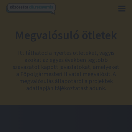
Megvalósuló ötletek
Itt láthatod a nyertes ötleteket, vagyis
azokat az egyes években legtöbb
szavazatot kapott javaslatokat, amelyeket
a Főpolgármesteri Hivatal megvalósít. A
megvalósulás állapotáról a projektek
adatlapján tájékoztatást adunk.