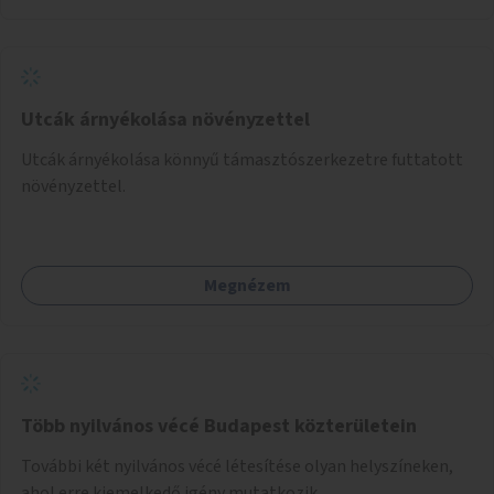
Utcák árnyékolása növényzettel
Utcák árnyékolása könnyű támasztószerkezetre futtatott
növényzettel.
Megnézem
Több nyilvános vécé Budapest közterületein
További két nyilvános vécé létesítése olyan helyszíneken,
ahol erre kiemelkedő igény mutatkozik.