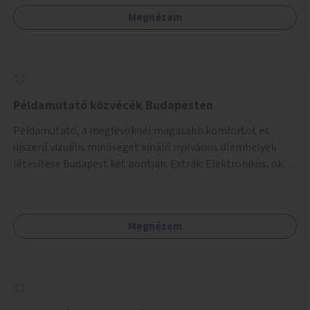
Megnézem
Példamutató közvécék Budapesten
Példamutató, a meglévőknél magasabb komfortot és
újszerű vizuális minőséget kínáló nyilvános illemhelyek
létesítése Budapest két pontján. Extrák: Elektronikus, okos
fizetési lehetőség vagy ingyenesség; újszerű fenntartási
konstrukció kidolgozása; egyéb kapcsolt szolgáltatások
(pl. ivókút, telefontöltés).
Megnézem