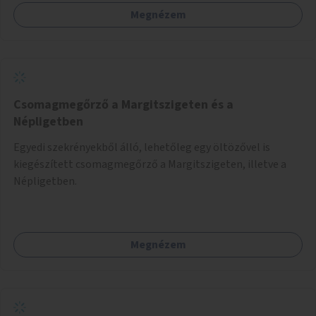
Megnézem
Csomagmegőrző a Margitszigeten és a
Népligetben
Egyedi szekrényekből álló, lehetőleg egy öltözővel is
kiegészített csomagmegőrző a Margitszigeten, illetve a
Népligetben.
Megnézem