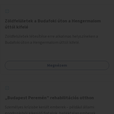
Zöldfelületek a Budafoki úton a Hengermalom
úttól kifelé
Zöldfelületek létesítése erre alkalmas helyszíneken a
Budafoki úton a Hengermalom úttól kifelé.
Megnézem
„Budapest Peremén” rehabilitációs otthon
Személyes krízisbe került emberek – például állami
gondozásból kikerülő fiatalok, hajléktalan emberek,