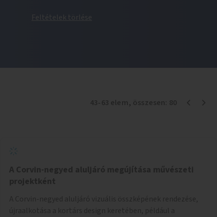
Feltételek törlése
43
-
63
elem
, összesen:
80
A Corvin-negyed aluljáró megújítása művészeti
projektként
A Corvin-negyed aluljáró vizuális összképének rendezése,
újraalkotása a kortárs design keretében, például a