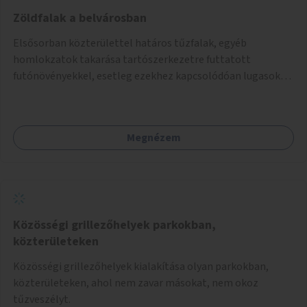
Zöldfalak a belvárosban
Elsősorban közterülettel határos tűzfalak, egyéb
homlokzatok takarása tartószerkezetre futtatott
futónövényekkel, esetleg ezekhez kapcsolódóan lugasok
kialakítása. Ezzel olyan belvárosi helyszíneken növelhető a
zöldfelületek mennyisége, ahol helyhiány miatt másra
nincs lehetőség.
Megnézem
Közösségi grillezőhelyek parkokban,
közterületeken
Közösségi grillezőhelyek kialakítása olyan parkokban,
közterületeken, ahol nem zavar másokat, nem okoz
tűzveszélyt.