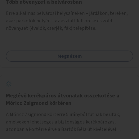
Több növényzet a belvárosban
Erre alkalmas belvárosi helyszíneken – járdákon, tereken,
akár parkolók helyén – az aszfalt feltörése és zöld
növényzet (évelők, cserjék, fák) telepítése.
Megnézem
Meglévő kerékpáros útvonalak összekötése a
Móricz Zsigmond körtéren
A Móricz Zsigmond körtérre 5 irányból futnak be utak,
amelyeken lehetséges a biztonságos kerékpározás,
azonban a körtérre érve a Bartók Béla út kivételével
mindegyik kerékpáros útvonal megszakad. Alakítsuk ki a