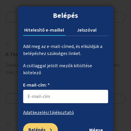
kerékpáros útvonalak összekötését!
Belépés
Megnézem
Hitelesítő e-maillel
Jelszóval
Add meg az e-mail-címed, és elküldjük a
belépéshez szükséges linket.
A Thököly út több helyszínének zöldítése
Zöldsáv kialakítása a Thököly út 82. előtt, illetve zöldítés
A csillaggal jelölt mezők kitöltése
más, lehetőleg VII. kerületi helyszínein az útnak.
kötelező
E-mail-cím: *
Megnézem
Adatkezelési tájékoztató
Belépés
Mégse