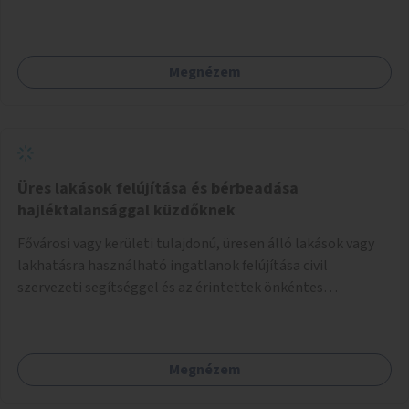
Megnézem
Üres lakások felújítása és bérbeadása
hajléktalansággal küzdőknek
Fővárosi vagy kerületi tulajdonú, üresen álló lakások vagy
lakhatásra használható ingatlanok felújítása civil
szervezeti segítséggel és az érintettek önkéntes
munkájával, majd a kialakított lakások, lakóegységek
bérbeadása rászorulók számára.
Megnézem