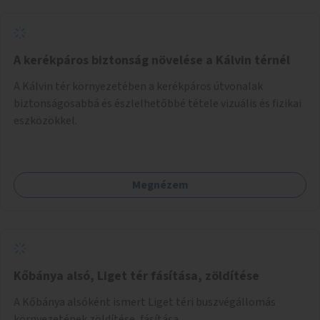
A kerékpáros biztonság növelése a Kálvin térnél
A Kálvin tér környezetében a kerékpáros útvonalak
biztonságosabbá és észlelhetőbbé tétele vizuális és fizikai
eszközökkel.
Megnézem
Kőbánya alsó, Liget tér fásítása, zöldítése
A Kőbánya alsóként ismert Liget téri buszvégállomás
környezetének zöldítése, fásítása.