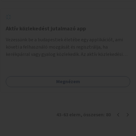
Aktív közlekedést jutalmazó app
Vezessünk be a budapestiek életébe egy applikációt, ami
követi a felhasználó mozgását és regisztrálja, ha
kerékpárral vagy gyalog közlekedik. Az aktív közlekedési
formákat virtuálisan jutalmazza, amit az együttműködő
üzleti partnereknél kedvezményekre, ajándékokra válthat a
felhasználó.
Megnézem
43
-
63
elem
, összesen:
80