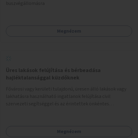
buszvégállomásra
Megnézem
Üres lakások felújítása és bérbeadása
hajléktalansággal küzdőknek
Fővárosi vagy kerületi tulajdonú, üresen álló lakások vagy
lakhatásra használható ingatlanok felújítása civil
szervezeti segítséggel és az érintettek önkéntes
munkájával, majd a kialakított lakások, lakóegységek
bérbeadása rászorulók számára.
Megnézem