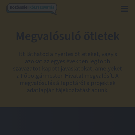
Megvalósuló ötletek
Itt láthatod a nyertes ötleteket, vagyis
azokat az egyes években legtöbb
szavazatot kapott javaslatokat, amelyeket
a Főpolgármesteri Hivatal megvalósít. A
megvalósulás állapotáról a projektek
adatlapján tájékoztatást adunk.