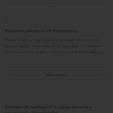
Példamutató közvécék Budapesten
Példamutató, a meglévőknél magasabb komfortot és
újszerű vizuális minőséget kínáló nyilvános illemhelyek
létesítése Budapest két pontján. Extrák: Elektronikus, okos
fizetési lehetőség vagy ingyenesség; újszerű fenntartási
konstrukció kidolgozása; egyéb kapcsolt szolgáltatások
(pl. ivókút, telefontöltés).
Megnézem
Stefánia úti kerékpárút és járda közvetlen