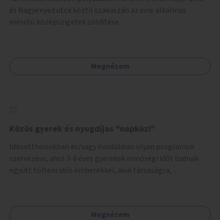
és Nagyenyed utca közti) szakaszán az erre alkalmas
méretű középszigetek zöldítése.
Megnézem
Közös gyerek és nyugdíjas "napközi"
Idősotthonokban és/vagy óvodákban olyan programok
szervezése, ahol 3-6 éves gyerekek minőségi időt tudnak
együtt tölteni idős emberekkel, akik társaságra,
beszélgetésre vágynak.
Megnézem