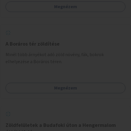
nincs lehetőség.
Megnézem
A Boráros tér zöldítése
Minél több árnyékot adó zöld növény, fák, bokrok
elhelyezése a Boráros téren.
Megnézem
Zöldfelületek a Budafoki úton a Hengermalom