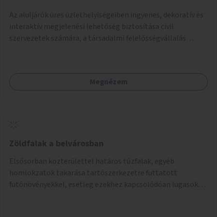
Az aluljárók üres üzlethelyiségeiben ingyenes, dekoratív és
interaktív megjelenési lehetőség biztosítása civil
szervezetek számára, a társadalmi felelősségvállalás
jegyében. A cél, hogy közérdekű, segítő tevékenységeket
mutassanak be látványos, gondolatébresztő formában,
például rajzokkal, kérdésekkel, üzenetküldési lehetőséggel
Megnézem
vagy akciónapokkal – bérleti és közüzemi díjak nélkül, a
jelenlegi elhanyagolt állapot helyett.
Zöldfalak a belvárosban
Elsősorban közterülettel határos tűzfalak, egyéb
homlokzatok takarása tartószerkezetre futtatott
futónövényekkel, esetleg ezekhez kapcsolódóan lugasok
kialakítása. Ezzel olyan belvárosi helyszíneken növelhető a
zöldfelületek mennyisége, ahol helyhiány miatt másra