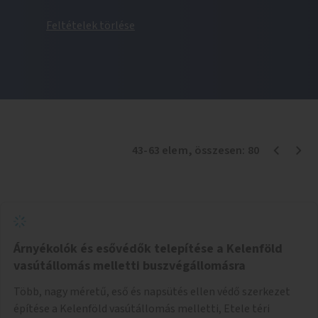
Feltételek törlése
43
-
63
elem
, összesen:
80
Árnyékolók és esővédők telepítése a Kelenföld
vasútállomás melletti buszvégállomásra
Több, nagy méretű, eső és napsütés ellen védő szerkezet
építése a Kelenföld vasútállomás melletti, Etele téri