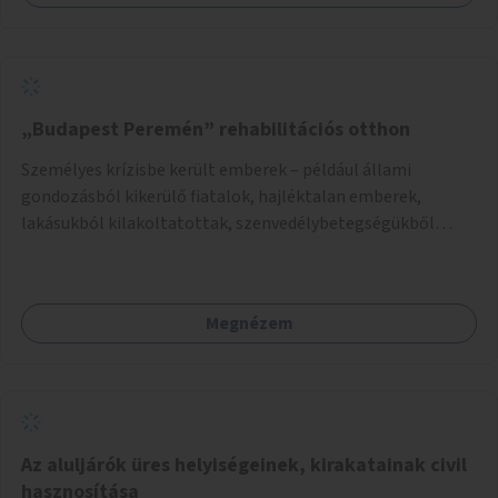
„Budapest Peremén” rehabilitációs otthon
Személyes krízisbe került emberek – például állami
gondozásból kikerülő fiatalok, hajléktalan emberek,
lakásukból kilakoltatottak, szenvedélybetegségükből
kijönni szándékozók – számára rehabilitációs otthon
megteremtése Budapest valamely peremkerületén,
civil/szakmai szervezeti háttérrel. A program a közvetlen
Megnézem
segítségen, biztonságnyújtáson kívül gazdálkodásba is
bevonja az ott lévő személyeket, és egyben a
környezettudatos és fenntartható élettel kapcsolatos
szemléletformálást is céljának tekinti.
Az aluljárók üres helyiségeinek, kirakatainak civil
hasznosítása