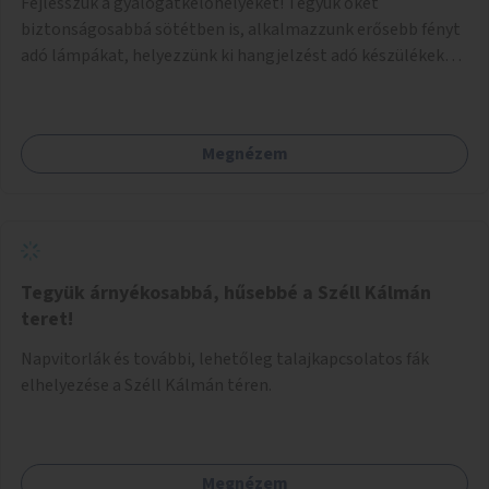
Fejlesszük a gyalogátkelőhelyeket! Tegyük őket
biztonságosabbá sötétben is, alkalmazzunk erősebb fényt
adó lámpákat, helyezzünk ki hangjelzést adó készülékeket
és taktilis jelzéseket a vakok és gyengénlátók számára.
Megnézem
Tegyük árnyékosabbá, hűsebbé a Széll Kálmán
teret!
Napvitorlák és további, lehetőleg talajkapcsolatos fák
elhelyezése a Széll Kálmán téren.
Megnézem