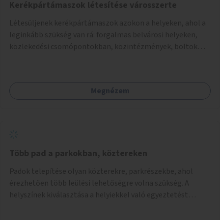
Kerékpártámaszok létesítése városszerte
Létesüljenek kerékpártámaszok azokon a helyeken, ahol a
leginkább szükség van rá: forgalmas belvárosi helyeken,
közlekedési csomópontokban, közintézmények, boltok
előtt.
Megnézem
Több pad a parkokban, köztereken
Padok telepítése olyan közterekre, parkrészekbe, ahol
érezhetően több leülési lehetőségre volna szükség. A
helyszínek kiválasztása a helyiekkel való egyeztetést
követően történhet.