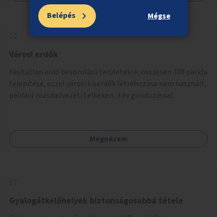
Belépés
Mégse
Városi erdők
Fásítatlan erdő besorolású területekre, összesen 330 parkfa
telepítése, ezzel városi kiserdők létrehozása nem használt,
például rozsdaövezeti telkeken, 3 év gondozással.
Megnézem
Gyalogátkelőhelyek biztonságosabbá tétele