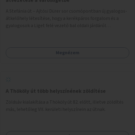
átvezetése a Városligetbe
A Stefánia út – Ajtósi Dürer sor csomópontban új gyalogos-
átkelőhely létesítése, hogy a kerékpáros forgalom és a
gyalogosok a Liget felé vezető bal oldali járdáról
közvetlenül átkelhessenek a Városligetbe.
Megnézem
A Thököly út több helyszínének zöldítése
Zöldsáv kialakítása a Thököly út 82. előtt, illetve zöldítés
más, lehetőleg VII. kerületi helyszínein az útnak.