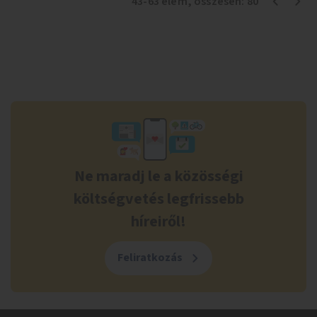
43
-
63
elem
, összesen:
80
Ne maradj le a közösségi
költségvetés legfrissebb
híreiről!
Feliratkozás