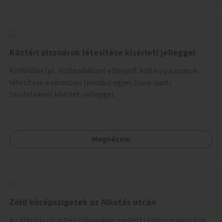
Köztéri piszoárok létesítése kísérleti jelleggel
Külföldön (pl. Hollandiában) elterjedt kültéri piszoárok
létesítése a városban (például egyes Duna-parti
területeken) kísérleti jelleggel.
Megnézem
Zöld középszigetek az Alkotás utcán
Az Alkotás utca Déli pályaudvar melletti (Városmajor utca