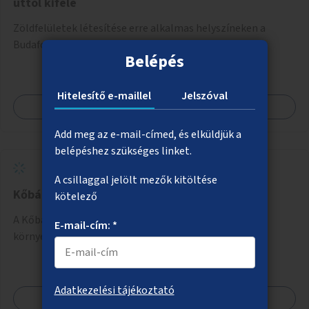
úttól kifelé
Zöldfelületek létesítése erre alkalmas helyszíneken a
Budafoki úton a Hengermalom úttól kifelé.
Belépés
Hitelesítő e-maillel
Jelszóval
Megnézem
Add meg az e-mail-címed, és elküldjük a
belépéshez szükséges linket.
A csillaggal jelölt mezők kitöltése
Kőbánya alsó, Liget tér fásítása, zöldítése
kötelező
A Kőbánya alsóként ismert Liget téri buszvégállomás
E-mail-cím: *
környezetének zöldítése, fásítása.
Adatkezelési tájékoztató
Megnézem