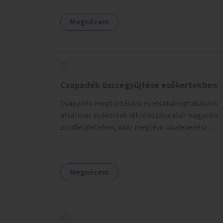
Megnézem
Csapadék összegyűjtése esőkertekben
Csapadék megtartására és elszivárogtatására
alkalmas esőkertek létrehozása akár nagyobb
zöldfelületeken, akár meglévő közlekedési
területek helyén.
Megnézem