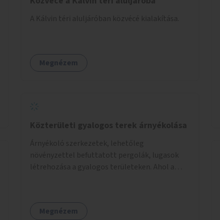
Közvécé a Kálvin téri aluljáróba
A Kálvin téri aluljáróban közvécé kialakítása.
Megnézem
Közterületi gyalogos terek árnyékolása
Árnyékoló szerkezetek, lehetőleg
növényzettel befuttatott pergolák, lugasok
létrehozása a gyalogos területeken. Ahol a
növényültetésre nincs lehetőség, ott akár
dézsából felfutó futónövényzet alkalmazása,
legvégső megoldásként napvitorlák
Megnézem
felszerelése.