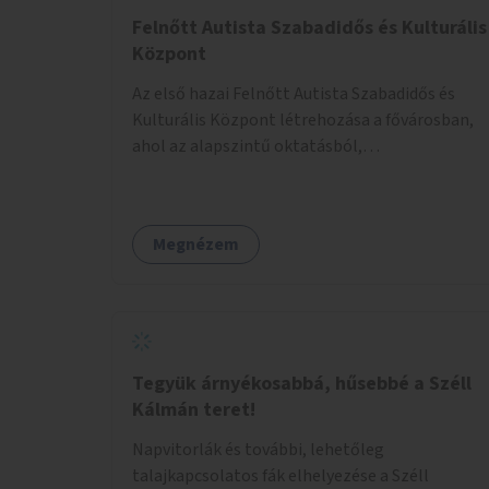
Felnőtt Autista Szabadidős és Kulturális
Központ
Az első hazai Felnőtt Autista Szabadidős és
Kulturális Központ létrehozása a fővárosban,
ahol az alapszintű oktatásból,
továbbképzésből és a felsőoktatásból kikerülő
autista fiatalok élethosszig tartó támogatásra
és közösségekre találhatnak.
Megnézem
Tegyük árnyékosabbá, hűsebbé a Széll
Kálmán teret!
Napvitorlák és további, lehetőleg
talajkapcsolatos fák elhelyezése a Széll