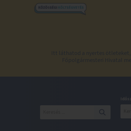
Itt láthatod a nyertes ötleteke
Főpolgármesteri Hivatal meg
Idős