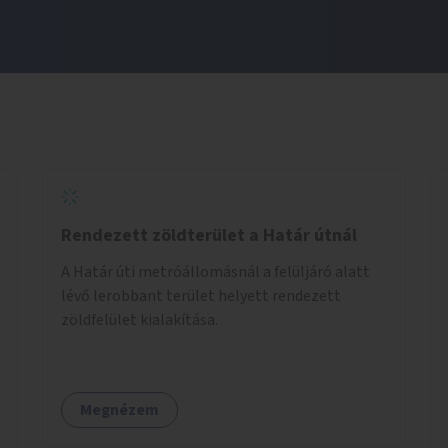
Rendezett zöldterület a Határ útnál
A Határ úti metróállomásnál a felüljáró alatt
lévő lerobbant terület helyett rendezett
zöldfelület kialakítása.
Megnézem