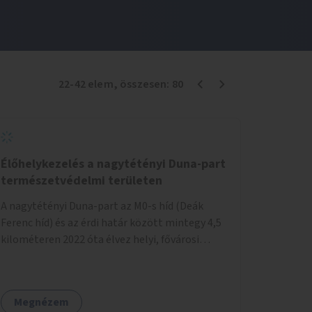
22
-
42
elem
, összesen:
80
Élőhelykezelés a nagytétényi Duna-part
természetvédelmi területen
A nagytétényi Duna-part az M0-s híd (Deák
Ferenc híd) és az érdi határ között mintegy 4,5
kilométeren 2022 óta élvez helyi, fővárosi
védelmet. Ehhez kapcsolódóan javasoljuk a
terület élőhelykezelését, a tájidegen, invazív
fajok ritkítását, visszaszorítását.
Megnézem