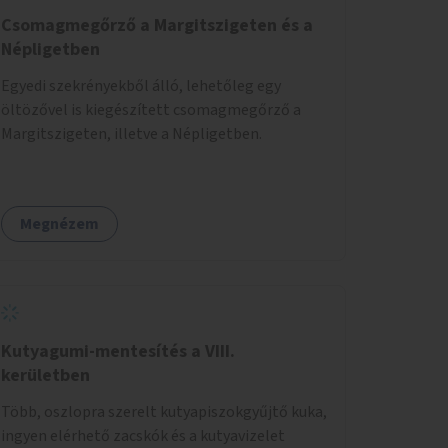
Csomagmegőrző a Margitszigeten és a
Népligetben
Egyedi szekrényekből álló, lehetőleg egy
öltözővel is kiegészített csomagmegőrző a
Margitszigeten, illetve a Népligetben.
Megnézem
Kutyagumi-mentesítés a VIII.
kerületben
Több, oszlopra szerelt kutyapiszokgyűjtő kuka,
ingyen elérhető zacskók és a kutyavizelet