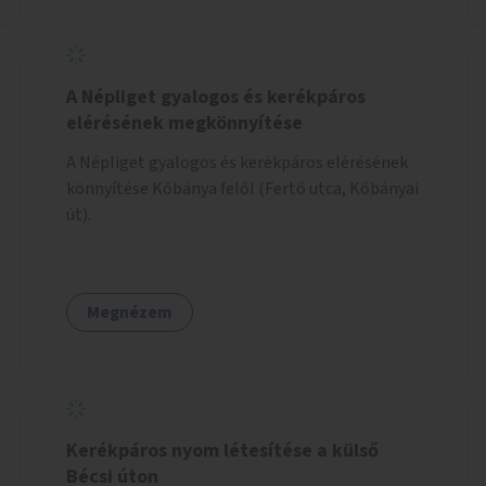
A Népliget gyalogos és kerékpáros
elérésének megkönnyítése
A Népliget gyalogos és kerékpáros elérésének
könnyítése Kőbánya felől (Fertő utca, Kőbányai
út).
Megnézem
Kerékpáros nyom létesítése a külső
Bécsi úton