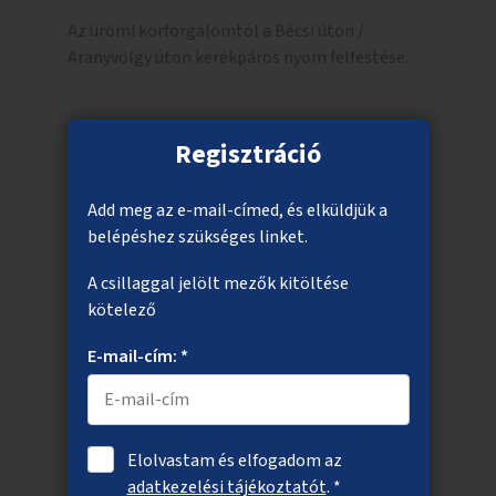
Az ürömi körforgalomtól a Bécsi úton /
Aranyvölgy úton kerékpáros nyom felfestése.
Regisztráció
Megnézem
Add meg az e-mail-címed, és elküldjük a
belépéshez szükséges linket.
A csillaggal jelölt mezők kitöltése
Fedett kerékpártárolók létesítése
kötelező
társasházak, lakótelepek környékén
E-mail-cím: *
A Fővárosi Önkormányzat hirdessen pályázatot
kerületek részére lakótelepi/társasházi közös,
zárható, fedett kerékpártárolókra. Induljon egy
mintaprojekt, amelynek alapján fel lehet
Elolvastam és elfogadom az
mérni, milyen feladatokkal jár a kerület
adatkezelési tájékoztatót
. *