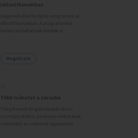
idősotthonokban
Legyenek állatterápiás programok az
idősotthonokban. A programokba
bekapcsolódhatnak óvodák is.
Megnézem
Több ivókutat a városba
Telepítsenek forgalmasabb városi
csomópontokra, parkokba ivókutakat,
melyekből az emberek ingyenesen
fogyaszthatnak ivóvizet. A keretösszegből