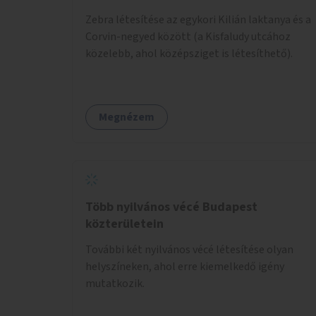
Zebra létesítése az egykori Kilián laktanya és a
Corvin-negyed között (a Kisfaludy utcához
közelebb, ahol középsziget is létesíthető).
Megnézem
Több nyilvános vécé Budapest
közterületein
További két nyilvános vécé létesítése olyan
helyszíneken, ahol erre kiemelkedő igény
mutatkozik.