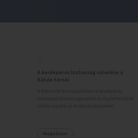
A kerékpáros biztonság növelése a
Kálvin térnél
A Kálvin tér környezetében a kerékpáros
útvonalak biztonságosabbá és észlelhetőbbé
tétele vizuális és fizikai eszközökkel.
Megnézem