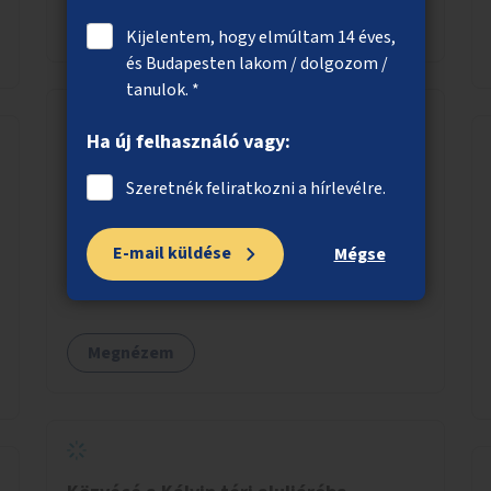
számára az üzemeltetés.
Megnézem
Kijelentem, hogy elmúltam 14 éves,
és Budapesten lakom / dolgozom /
tanulok. *
Ha új felhasználó vagy:
Zöld villamosmegállók a 14-es vonalán
Szeretnék feliratkozni a hírlevélre.
A napsütésnek leginkább kitett megállókban
akár a megállóra, akár önálló rácsozatra
E-mail küldése
futtatott növényekkel történő árnyékolás.
Mégse
Megnézem