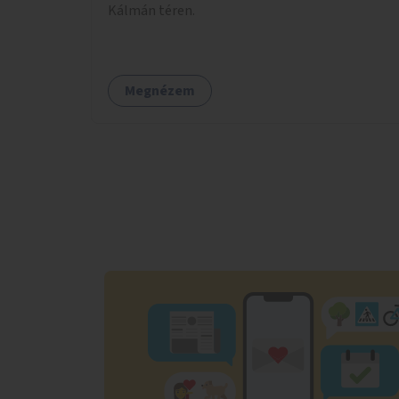
Kálmán téren.
Megnézem