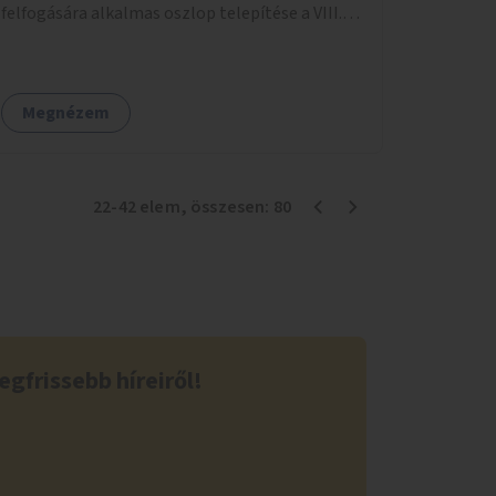
felfogására alkalmas oszlop telepítése a VIII.
kerületben a Magdolnanegyed és a
Palotanegyed néhány pontján, pilot jelleggel.
Megnézem
22
-
42
elem
, összesen:
80
egfrissebb híreiről!