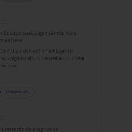
Kőbánya alsó, Liget tér fásítása,
zöldítése
A Kőbánya alsóként ismert Liget téri
buszvégállomás környezetének zöldítése,
fásítása.
Megnézem
Állatterápiás programok