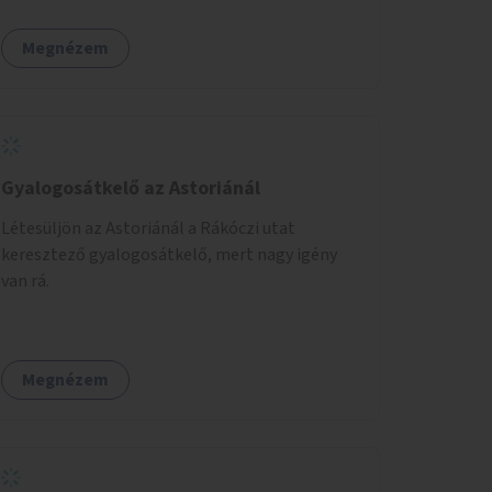
nagyjából 25 ivókút telepítése lehetséges.
Megnézem
Gyalogosátkelő az Astoriánál
Létesüljön az Astoriánál a Rákóczi utat
keresztező gyalogosátkelő, mert nagy igény
van rá.
Megnézem