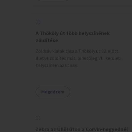
A Thököly út több helyszínének
zöldítése
Zöldsáv kialakítása a Thököly út 82. előtt,
illetve zöldítés más, lehetőleg VII. kerületi
helyszínein az útnak.
Megnézem
Zebra az Üllői úton a Corvin-negyednél