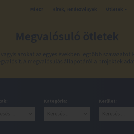
Mi ez?
Hírek, rendezvények
Ötletek
Megvalósuló ötletek
t, vagyis azokat az egyes években legtöbb szavazatot 
valósít. A megvalósulás állapotáról a projektek ada
zak:
Kategória:
Kerület: