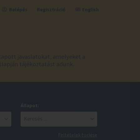
Belépés
Regisztráció
English
kapott javaslatokat, amelyeket a
tlapján tájékoztatást adunk.
Állapot:
Feltételek törlése