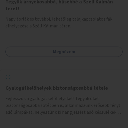
Tegyük árnyékosabbá, hűsebbé a Széll Kálmán
teret!
Napvitorlák és további, lehetőleg talajkapcsolatos fák
elhelyezése a Széll Kálmán téren.
Megnézem
Gyalogátkelőhelyek biztonságosabbá tétele
Fejlesszük a gyalogátkelőhelyeket! Tegyük őket
biztonságosabbá sötétben is, alkalmazzunk erősebb fényt
adó lámpákat, helyezzünk ki hangjelzést adó készülékeket
és taktilis jelzéseket a vakok és gyengénlátók számára.