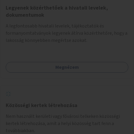
Legyenek közérthetőek a hivatali levelek,
dokumentumok
A legfontosabb hivatali levelek, tájékoztatók és
formanyomtatványok legyenek átírva közérthetőre, hogy a
lakosság könnyebben megértse azokat.
Megnézem
Közösségi kertek létrehozása
Nem használt kerületi vagy fővárosi telkeken közösségi
kertek létrehozása, amit a helyi közösség tart fenn a
továbbiakban.