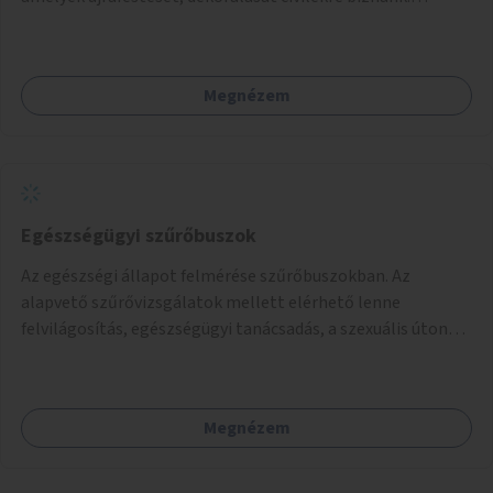
Támogassuk a közösségi alapon való megújulást a
szükséges eszközökkel.
Megnézem
Egészségügyi szűrőbuszok
Az egészségi állapot felmérése szűrőbuszokban. Az
alapvető szűrővizsgálatok mellett elérhető lenne
felvilágosítás, egészségügyi tanácsadás, a szexuális úton
terjedő betegségek szűrése és a szenvedélybetegek
támogatása.
Megnézem