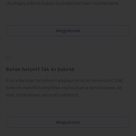
részleges elbontásával új zöldfelületeket hozhatnánk
létre. Ilyenek például az Etele út 19. és Mérnök utca 32.
közötti, vagy a Fraknó utca 22/b és a Bártfai utca közötti
aszfaltos területek.
Megnézem
Beton helyett fák és bokrok
Erre alkalmas helyeken talajkapcsolatos növényzet (fák,
bokrok, évelők) telepítése elsősorban a belvárosban, de
más zöldhiányos városrészekben is.
Megnézem