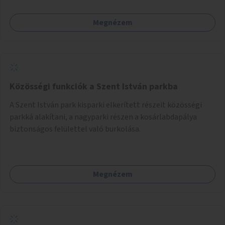
lenne, praktikusan a járda és az autós sáv találkozásánál, a
platán fák között. A lakók, boltok és vendéglátó helyek
Megnézem
együttműködését kérnénk abban, hogy ez a zöld sáv ne
pusztuljon ki, és megtartsa azt a jó hangulatot, amiből már
könnyebb lesz elképzelni a következő lépést egészen
addig, amíg komolyabb forgalomcsillapítások és zöldítések
nem létesülnek a Mester utcában.
Közösségi funkciók a Szent István parkba
A Szent István park kisparki elkerített részeit közösségi
parkká alakítani, a nagyparki részen a kosárlabdapálya
biztonságos felülettel való burkolása.
Megnézem