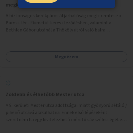
megközelíthető Keleti pályaudvar
A biztonságos kerékpáros átjárhatóság megteremtése a
Baross tér - Fiumei út kereszteződésben, valamint a
Bethlen Gábor utcánál a Thököly útról való balra
kanyarodás biztosítása a Festetics György utca irányába.
Megnézem
Zöldebb és élhetőbb Mester utca
A 9. kerületi Mester utca adottságai miatt gyönyörű sétáló /
pihenő utcává alakulhatna. Ennek első lépéseként
szeretném ha egy kivitelezhető méretű sáv szélességében
a beton helyén ládás, vagy a földbe ültetett növényzet