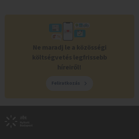
Ne maradj le a közösségi
költségvetés legfrissebb
híreiről!
Feliratkozás