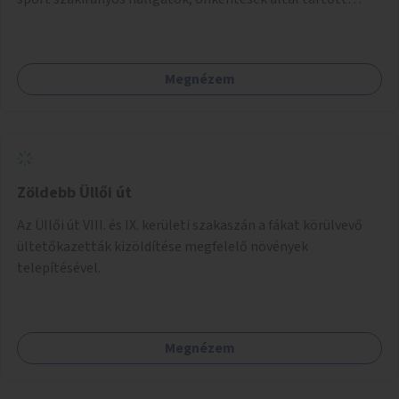
programokra.
Megnézem
Zöldebb Üllői út
Az Üllői út VIII. és IX. kerületi szakaszán a fákat körülvevő
ültetőkazetták kizöldítése megfelelő növények
telepítésével.
Megnézem