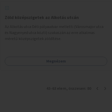
Zöld középszigetek az Alkotás utcán
Az Alkotás utca Déli pályaudvar melletti (Városmajor utca
és Nagyenyed utca közti) szakaszán az erre alkalmas
méretű középszigetek zöldítése.
Megnézem
43
-
63
elem
, összesen:
80