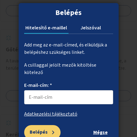
Megnézem
Belépés
Hitelesítő e-maillel
Jelszóval
Add meg az e-mail-címed, és elküldjük a
Gőtés-tó és környezetének rendbetétele
belépéshez szükséges linket.
A tavak körüli park rendezése, kukák, padok kihelyezése, a
A csillaggal jelölt mezők kitöltése
terület alkalmassá tétele a minőségibb közösségi életre.
kötelező
E-mail-cím: *
Megnézem
Adatkezelési tájékoztató
Belépés
Mégse
Kerékpárosok számára biztonságosan