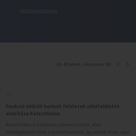
Feltételek törlése
43
-
63
elem
, összesen:
80
Funkció nélküli burkolt felületek zöldfelületté
alakítása Kelenföldön
Kelenföldön is található számos terület, ahol
feleslegesnek tűnik a szilárd burkolat, így annak teljes vagy