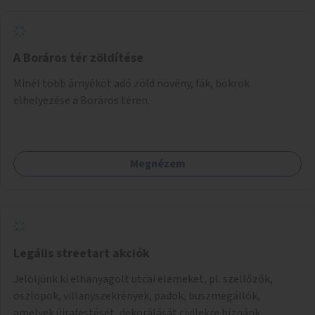
A Boráros tér zöldítése
Minél több árnyékot adó zöld növény, fák, bokrok
elhelyezése a Boráros téren.
Megnézem
Legális streetart akciók
Jelöljünk ki elhanyagolt utcai elemeket, pl. szellőzők,
oszlopok, villanyszekrények, padok, buszmegállók,
amelyek újrafestését, dekorálását civilekre bíznánk.