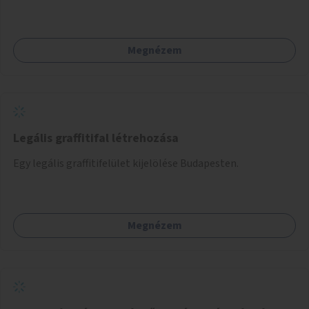
közvetlenül átkelhessenek a Városligetbe.
Megnézem
Legális graffitifal létrehozása
Egy legális graffitifelület kijelölése Budapesten.
Megnézem