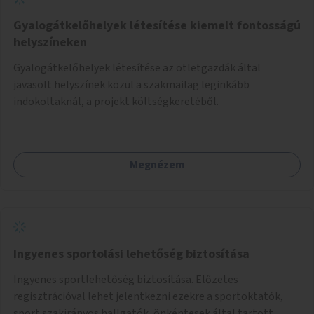
Gyalogátkelőhelyek létesítése kiemelt fontosságú
helyszíneken
Gyalogátkelőhelyek létesítése az ötletgazdák által
javasolt helyszínek közül a szakmailag leginkább
indokoltaknál, a projekt költségkeretéből.
Megnézem
Ingyenes sportolási lehetőség biztosítása
Ingyenes sportlehetőség biztosítása. Előzetes
regisztrációval lehet jelentkezni ezekre a sportoktatók,
sport szakirányos hallgatók, önkéntesek által tartott