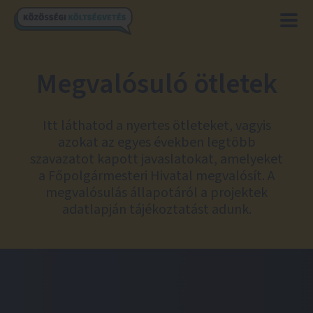
Megvalósuló ötletek
Itt láthatod a nyertes ötleteket, vagyis
azokat az egyes években legtöbb
szavazatot kapott javaslatokat, amelyeket
a Főpolgármesteri Hivatal megvalósít. A
megvalósulás állapotáról a projektek
adatlapján tájékoztatást adunk.