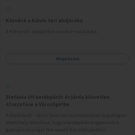
Közvécé a Kálvin téri aluljáróba
A Kálvin téri aluljáróban közvécé kialakítása.
Megnézem
Stefánia úti kerékpárút és járda közvetlen
átvezetése a Városligetbe
A Stefánia út – Ajtósi Dürer sor csomópontban új gyalogos-
átkelőhely létesítése, hogy a kerékpáros forgalom és a
gyalogosok a Liget felé vezető bal oldali járdáról