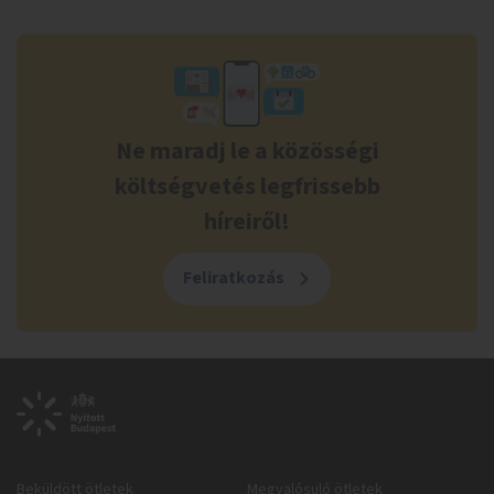
Ne maradj le a közösségi
költségvetés legfrissebb
híreiről!
Feliratkozás
Beküldött ötletek
Megvalósuló ötletek