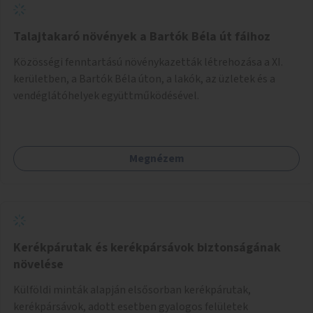
Talajtakaró növények a Bartók Béla út fáihoz
Közösségi fenntartású növénykazetták létrehozása a XI.
kerületben, a Bartók Béla úton, a lakók, az üzletek és a
vendéglátóhelyek együttműködésével.
Megnézem
Kerékpárutak és kerékpársávok biztonságának
növelése
Külföldi minták alapján elsősorban kerékpárutak,
kerékpársávok, adott esetben gyalogos felületek