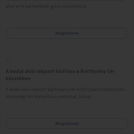
ahol erre kiemelkedő igény mutatkozik.
Megnézem
A budai alsó rakpart fásítása a Batthyány tér
közelében
A budai alsó rakpart Batthyány tér előtti parkolófelületén
közösségi tér kialakítása padokkal, fákkal.
Megnézem