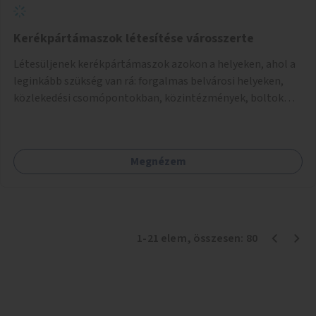
Kerékpártámaszok létesítése városszerte
Létesüljenek kerékpártámaszok azokon a helyeken, ahol a
leginkább szükség van rá: forgalmas belvárosi helyeken,
közlekedési csomópontokban, közintézmények, boltok
előtt.
Megnézem
1
-
21
elem
, összesen:
80