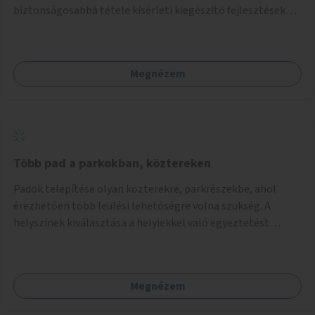
biztonságosabbá tétele kísérleti kiegészítő fejlesztésekkel
(terelők, műanyag elválasztó elemek, több és jobban
látható felfestés stb.)
Megnézem
Több pad a parkokban, köztereken
Padok telepítése olyan közterekre, parkrészekbe, ahol
érezhetően több leülési lehetőségre volna szükség. A
helyszínek kiválasztása a helyiekkel való egyeztetést
követően történhet.
Megnézem