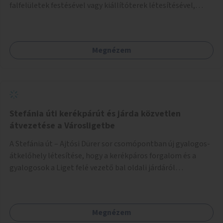
falfelületek festésével vagy kiállítóterek létesítésével,
amelyekben kortárs designerek, művészek, tervezők
alkotásai, termékei jelenhetnének meg alkalmat adva a
bemutatkozásra, szélesebb körben való ismertségre.
Megnézem
Stefánia úti kerékpárút és járda közvetlen
átvezetése a Városligetbe
A Stefánia út – Ajtósi Dürer sor csomópontban új gyalogos-
átkelőhely létesítése, hogy a kerékpáros forgalom és a
gyalogosok a Liget felé vezető bal oldali járdáról
közvetlenül átkelhessenek a Városligetbe.
Megnézem