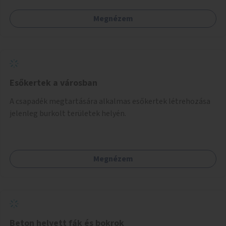
például rajzokkal, kérdésekkel, üzenetküldési lehetőséggel
Megnézem
vagy akciónapokkal – bérleti és közüzemi díjak nélkül, a
jelenlegi elhanyagolt állapot helyett.
Esőkertek a városban
A csapadék megtartására alkalmas esőkertek létrehozása
jelenleg burkolt területek helyén.
Megnézem
Beton helyett fák és bokrok