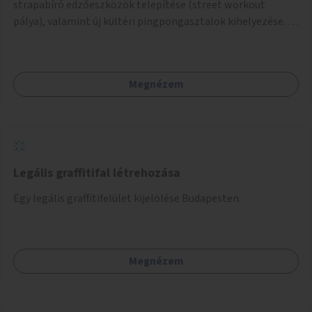
strapabíró edzőeszközök telepítése (street workout
pálya), valamint új kültéri pingpongasztalok kihelyezése. A
meglévő fitneszterület jelenleg alig felszerelt, így
kihasználatlan. A pingpongasztalok telepítésével egy
népszerű, ingyenes sportolási lehetőség válna elérhetővé a
Megnézem
sziget északi felén, ahol jelenleg egyetlen asztal sem
található.
Legális graffitifal létrehozása
Egy legális graffitifelület kijelölése Budapesten.
Megnézem