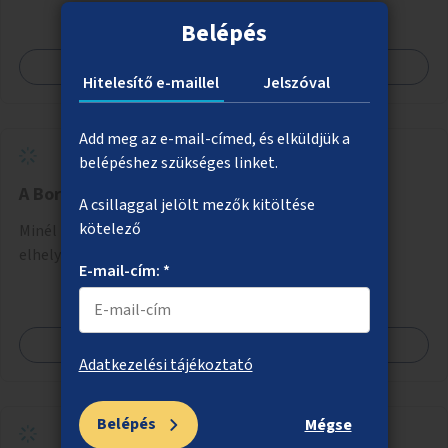
Belépés
Megnézem
Hitelesítő e-maillel
Jelszóval
Add meg az e-mail-címed, és elküldjük a
belépéshez szükséges linket.
A Boráros tér zöldítése
A csillaggal jelölt mezők kitöltése
kötelező
Minél több árnyékot adó zöld növény, fák, bokrok
elhelyezése a Boráros téren.
E-mail-cím: *
Megnézem
Adatkezelési tájékoztató
Belépés
Mégse