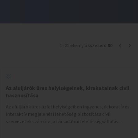
1
-
21
elem
, összesen:
80
Az aluljárók üres helyiségeinek, kirakatainak civil
hasznosítása
Az aluljárók üres üzlethelyiségeiben ingyenes, dekoratív és
interaktív megjelenési lehetőség biztosítása civil
szervezetek számára, a társadalmi felelősségvállalás
jegyében. A cél, hogy közérdekű, segítő tevékenységeket
mutassanak be látványos, gondolatébresztő formában,