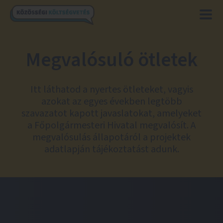
Megvalósuló ötletek
Itt láthatod a nyertes ötleteket, vagyis
azokat az egyes években legtöbb
szavazatot kapott javaslatokat, amelyeket
a Főpolgármesteri Hivatal megvalósít. A
megvalósulás állapotáról a projektek
adatlapján tájékoztatást adunk.