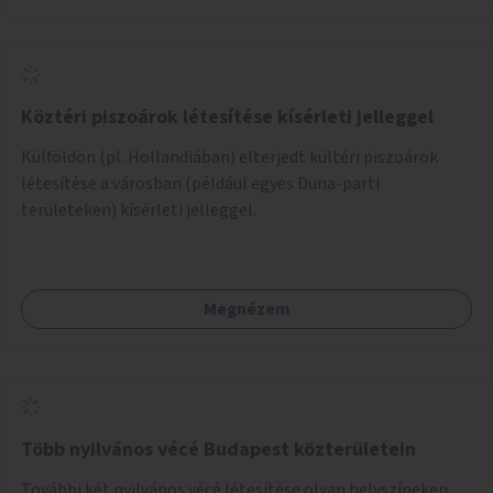
Köztéri piszoárok létesítése kísérleti jelleggel
Külföldön (pl. Hollandiában) elterjedt kültéri piszoárok
létesítése a városban (például egyes Duna-parti
területeken) kísérleti jelleggel.
Megnézem
Több nyilvános vécé Budapest közterületein
További két nyilvános vécé létesítése olyan helyszíneken,