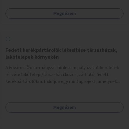
ritkítását, visszaszorítását.
Megnézem
Fedett kerékpártárolók létesítése társasházak,
lakótelepek környékén
A Fővárosi Önkormányzat hirdessen pályázatot kerületek
részére lakótelepi/társasházi közös, zárható, fedett
kerékpártárolókra. Induljon egy mintaprojekt, amelynek
alapján fel lehet mérni, milyen feladatokkal jár a kerület
számára az üzemeltetés.
Megnézem