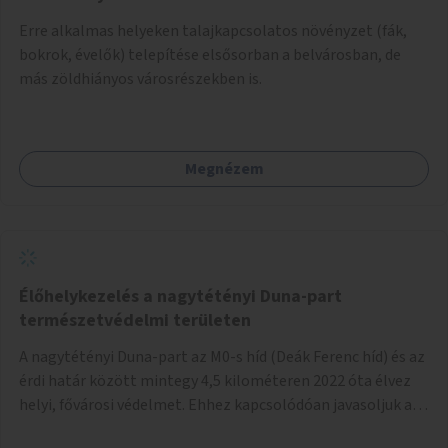
Erre alkalmas helyeken talajkapcsolatos növényzet (fák,
bokrok, évelők) telepítése elsősorban a belvárosban, de
más zöldhiányos városrészekben is.
Megnézem
Élőhelykezelés a nagytétényi Duna-part
természetvédelmi területen
A nagytétényi Duna-part az M0-s híd (Deák Ferenc híd) és az
érdi határ között mintegy 4,5 kilométeren 2022 óta élvez
helyi, fővárosi védelmet. Ehhez kapcsolódóan javasoljuk a
terület élőhelykezelését, a tájidegen, invazív fajok