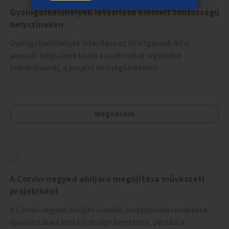
Gyalogátkelőhelyek létesítése kiemelt fontosságú
helyszíneken
Gyalogátkelőhelyek létesítése az ötletgazdák által
javasolt helyszínek közül a szakmailag leginkább
indokoltaknál, a projekt költségkeretéből.
Megnézem
A Corvin-negyed aluljáró megújítása művészeti
projektként
A Corvin-negyed aluljáró vizuális összképének rendezése,
újraalkotása a kortárs design keretében, például a