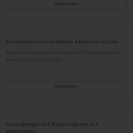
Megnézem
sziget északi felén, ahol jelenleg egyetlen asztal sem
található.
Kerékpáros nyom létesítése a külső Bécsi úton
Az ürömi körforgalomtól a Bécsi úton / Aranyvölgy úton
kerékpáros nyom felfestése.
Megnézem
Csomagmegőrző a Margitszigeten és a
Népligetben