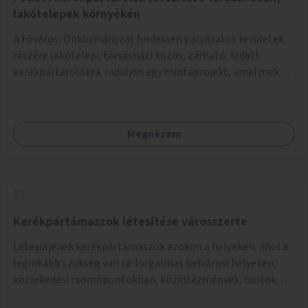
lakótelepek környékén
A Fővárosi Önkormányzat hirdessen pályázatot kerületek
részére lakótelepi/társasházi közös, zárható, fedett
kerékpártárolókra. Induljon egy mintaprojekt, amelynek
alapján fel lehet mérni, milyen feladatokkal jár a kerület
számára az üzemeltetés.
Megnézem
Kerékpártámaszok létesítése városszerte
Létesüljenek kerékpártámaszok azokon a helyeken, ahol a
leginkább szükség van rá: forgalmas belvárosi helyeken,
közlekedési csomópontokban, közintézmények, boltok
előtt.