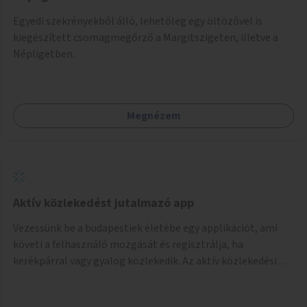
Egyedi szekrényekből álló, lehetőleg egy öltözővel is
kiegészített csomagmegőrző a Margitszigeten, illetve a
Népligetben.
Megnézem
Aktív közlekedést jutalmazó app
Vezessünk be a budapestiek életébe egy applikációt, ami
követi a felhasználó mozgását és regisztrálja, ha
kerékpárral vagy gyalog közlekedik. Az aktív közlekedési
formákat virtuálisan jutalmazza, amit az együttműködő
üzleti partnereknél kedvezményekre, ajándékokra válthat a