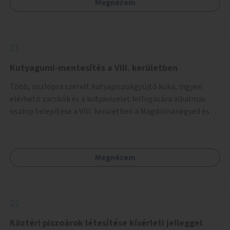
Megnézem
Kutyagumi-mentesítés a VIII. kerületben
Több, oszlopra szerelt kutyapiszokgyűjtő kuka, ingyen
elérhető zacskók és a kutyavizelet felfogására alkalmas
oszlop telepítése a VIII. kerületben a Magdolnanegyed és a
Palotanegyed néhány pontján, pilot jelleggel.
Megnézem
Köztéri piszoárok létesítése kísérleti jelleggel