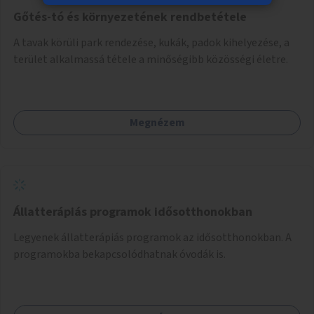
Gőtés-tó és környezetének rendbetétele
A tavak körüli park rendezése, kukák, padok kihelyezése, a
terület alkalmassá tétele a minőségibb közösségi életre.
Megnézem
Állatterápiás programok idősotthonokban
Legyenek állatterápiás programok az idősotthonokban. A
programokba bekapcsolódhatnak óvodák is.