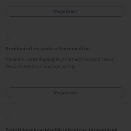
Megnézem
Kerékpárút és járda a Szerémi úton
A Szerémi úti kerékpárút és járda meghosszabbítása a
Mezőkövesdi úttól a Savoya parkig.
Megnézem
Fedett kerékpártárolók létesítése társasházak,