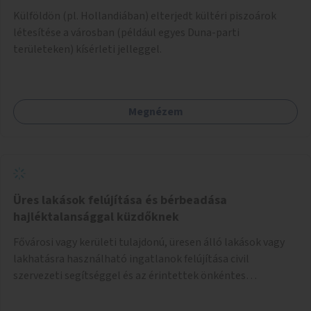
Külföldön (pl. Hollandiában) elterjedt kültéri piszoárok
létesítése a városban (például egyes Duna-parti
területeken) kísérleti jelleggel.
Megnézem
Üres lakások felújítása és bérbeadása
hajléktalansággal küzdőknek
Fővárosi vagy kerületi tulajdonú, üresen álló lakások vagy
lakhatásra használható ingatlanok felújítása civil
szervezeti segítséggel és az érintettek önkéntes
munkájával, majd a kialakított lakások, lakóegységek
bérbeadása rászorulók számára.