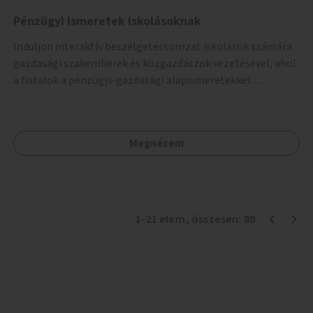
Pénzügyi ismeretek iskolásoknak
Induljon interaktív beszélgetéssorozat iskolások számára
gazdasági szakemberek és közgazdászok vezetésével, ahol
a fiatalok a pénzügyi-gazdasági alapismeretekkel
kapcsolatban tájékozódhatnak. A program többalkalmas
lenne, heti rendszerességgel tartanák iskolai csoportok
számára, önkormányzati intézményben vagy külső
Megnézem
helyszínen iskolai együttműködéssel. A szervezést az
Önkormányzat koordinálná, a tematikát a szakemberek
alakítanák ki, külön figyelmet fordítva a hátrányos helyzetű
gyerekek bevonására is. A program pilot jelleggel indulna,
több korosztály számára.
1
-
21
elem
, összesen:
80