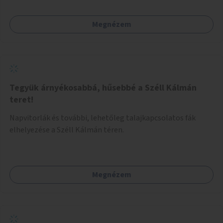
Megnézem
Tegyük árnyékosabbá, hűsebbé a Széll Kálmán
teret!
Napvitorlák és további, lehetőleg talajkapcsolatos fák
elhelyezése a Széll Kálmán téren.
Megnézem