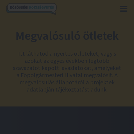
Megvalósuló ötletek
Itt láthatod a nyertes ötleteket, vagyis
azokat az egyes években legtöbb
szavazatot kapott javaslatokat, amelyeket
a Főpolgármesteri Hivatal megvalósít. A
megvalósulás állapotáról a projektek
adatlapján tájékoztatást adunk.