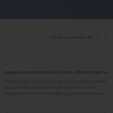
1
-
21
elem
, összesen:
80
Ingyenes sporteszközök bővítése a Margitszigeten
A Margitsziget északi részén saját testsúllyal használható,
strapabíró edzőeszközök telepítése (street workout
pálya), valamint új kültéri pingpongasztalok kihelyezése. A
meglévő fitneszterület jelenleg alig felszerelt, így
kihasználatlan. A pingpongasztalok telepítésével egy
népszerű, ingyenes sportolási lehetőség válna elérhetővé a