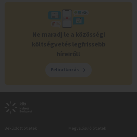
Ne maradj le a közösségi
költségvetés legfrissebb
híreiről!
Feliratkozás
Beküldött ötletek
Megvalósuló ötletek