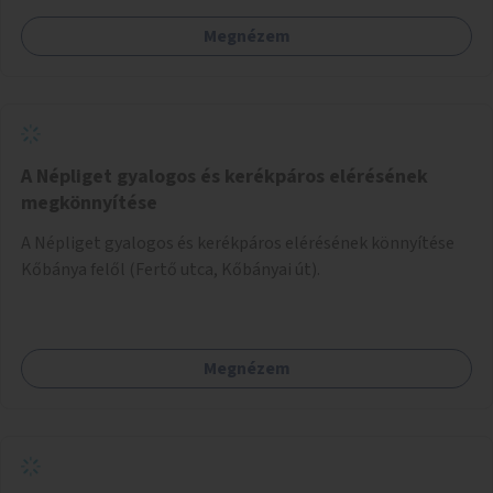
Megnézem
A Népliget gyalogos és kerékpáros elérésének
megkönnyítése
A Népliget gyalogos és kerékpáros elérésének könnyítése
Kőbánya felől (Fertő utca, Kőbányai út).
Megnézem