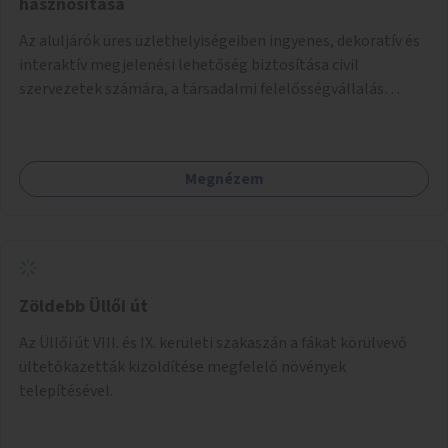
hasznosítása
Az aluljárók üres üzlethelyiségeiben ingyenes, dekoratív és
interaktív megjelenési lehetőség biztosítása civil
szervezetek számára, a társadalmi felelősségvállalás
jegyében. A cél, hogy közérdekű, segítő tevékenységeket
mutassanak be látványos, gondolatébresztő formában,
például rajzokkal, kérdésekkel, üzenetküldési lehetőséggel
Megnézem
vagy akciónapokkal – bérleti és közüzemi díjak nélkül, a
jelenlegi elhanyagolt állapot helyett.
Zöldebb Üllői út
Az Üllői út VIII. és IX. kerületi szakaszán a fákat körülvevő
ültetőkazetták kizöldítése megfelelő növények
telepítésével.