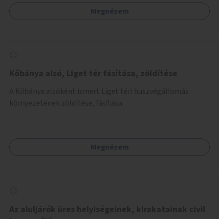
felhasználó.
Megnézem
Kőbánya alsó, Liget tér fásítása, zöldítése
A Kőbánya alsóként ismert Liget téri buszvégállomás
környezetének zöldítése, fásítása.
Megnézem
Az aluljárók üres helyiségeinek, kirakatainak civil