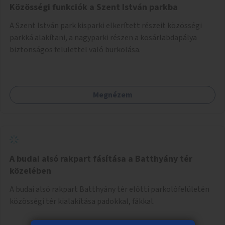
Közösségi funkciók a Szent István parkba
A Szent István park kisparki elkerített részeit közösségi
parkká alakítani, a nagyparki részen a kosárlabdapálya
biztonságos felülettel való burkolása.
Megnézem
A budai alsó rakpart fásítása a Batthyány tér
közelében
A budai alsó rakpart Batthyány tér előtti parkolófelületén
közösségi tér kialakítása padokkal, fákkal.