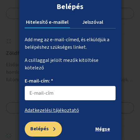
Belépés
Megnézem
Hitelesítő e-maillel
Jelszóval
Add meg az e-mail-címed, és elküldjük a
belépéshez szükséges linket.
Zöldfalak a belvárosban
A csillaggal jelölt mezők kitöltése
Elsősorban közterülettel határos tűzfalak, egyéb
kötelező
homlokzatok takarása tartószerkezetre futtatott
futónövényekkel, esetleg ezekhez kapcsolódóan lugasok
E-mail-cím: *
kialakítása. Ezzel olyan belvárosi helyszíneken növelhető a
zöldfelületek mennyisége, ahol helyhiány miatt másra
nincs lehetőség.
Megnézem
Adatkezelési tájékoztató
Belépés
Mégse