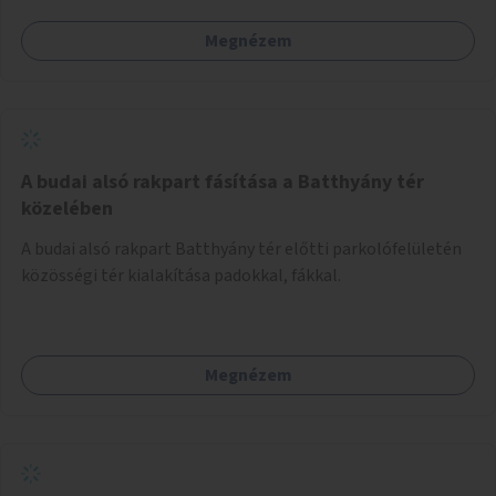
Megnézem
A budai alsó rakpart fásítása a Batthyány tér
közelében
A budai alsó rakpart Batthyány tér előtti parkolófelületén
közösségi tér kialakítása padokkal, fákkal.
Megnézem