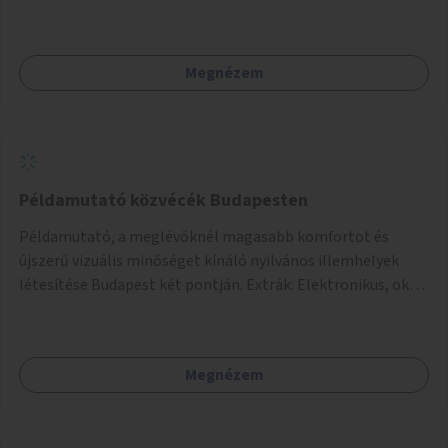
jegyében. A cél, hogy közérdekű, segítő tevékenységeket
mutassanak be látványos, gondolatébresztő formában,
például rajzokkal, kérdésekkel, üzenetküldési lehetőséggel
Megnézem
vagy akciónapokkal – bérleti és közüzemi díjak nélkül, a
jelenlegi elhanyagolt állapot helyett.
Példamutató közvécék Budapesten
Példamutató, a meglévőknél magasabb komfortot és
újszerű vizuális minőséget kínáló nyilvános illemhelyek
létesítése Budapest két pontján. Extrák: Elektronikus, okos
fizetési lehetőség vagy ingyenesség; újszerű fenntartási
konstrukció kidolgozása; egyéb kapcsolt szolgáltatások
(pl. ivókút, telefontöltés).
Megnézem