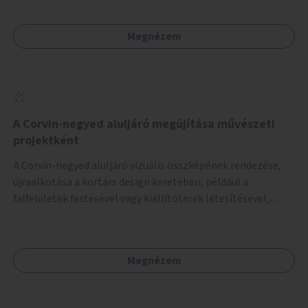
Megnézem
A Corvin-negyed aluljáró megújítása művészeti
projektként
A Corvin-negyed aluljáró vizuális összképének rendezése,
újraalkotása a kortárs design keretében, például a
falfelületek festésével vagy kiállítóterek létesítésével,
amelyekben kortárs designerek, művészek, tervezők
alkotásai, termékei jelenhetnének meg alkalmat adva a
bemutatkozásra, szélesebb körben való ismertségre.
Megnézem