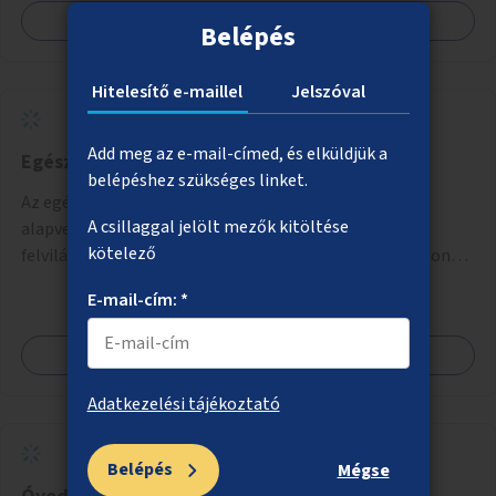
Megnézem
Belépés
Hitelesítő e-maillel
Jelszóval
Add meg az e-mail-címed, és elküldjük a
Egészségügyi szűrőbuszok
belépéshez szükséges linket.
Az egészségi állapot felmérése szűrőbuszokban. Az
A csillaggal jelölt mezők kitöltése
alapvető szűrővizsgálatok mellett elérhető lenne
kötelező
felvilágosítás, egészségügyi tanácsadás, a szexuális úton
terjedő betegségek szűrése és a szenvedélybetegek
E-mail-cím: *
támogatása.
Megnézem
Adatkezelési tájékoztató
Belépés
Mégse