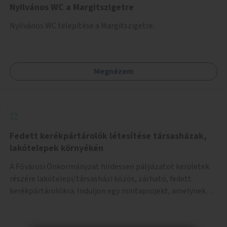
Nyilvános WC a Margitszigetre
Nyilvános WC telepítése a Margitszigetre.
Megnézem
Fedett kerékpártárolók létesítése társasházak,
lakótelepek környékén
A Fővárosi Önkormányzat hirdessen pályázatot kerületek
részére lakótelepi/társasházi közös, zárható, fedett
kerékpártárolókra. Induljon egy mintaprojekt, amelynek
alapján fel lehet mérni, milyen feladatokkal jár a kerület
számára az üzemeltetés.