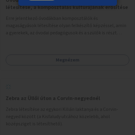
Óvodai komposztálók és magaságyások
létesítése, a komposztálás kultúrájának erősítése
Erre jelentkező óvodákban komposztálók és
magaságyások létesítése olyan felkészítő képzéssel, amin
a gyerekek, az óvodai pedagógusok és a szülők is részt
vehetnek.
Megnézem
Zebra az Üllői úton a Corvin-negyednél
Zebra létesítése az egykori Kilián laktanya és a Corvin-
negyed között (a Kisfaludy utcához közelebb, ahol
középsziget is létesíthető).