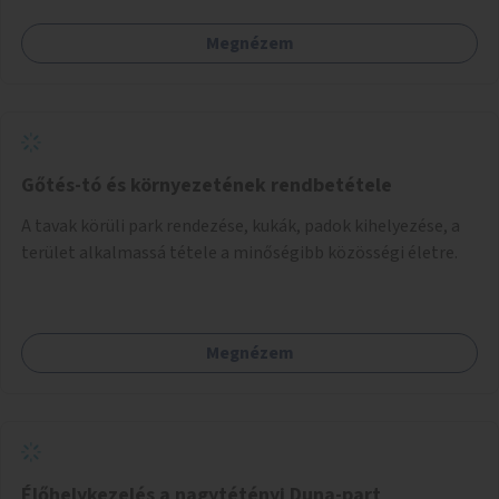
Megnézem
Gőtés-tó és környezetének rendbetétele
A tavak körüli park rendezése, kukák, padok kihelyezése, a
terület alkalmassá tétele a minőségibb közösségi életre.
Megnézem
Élőhelykezelés a nagytétényi Duna-part