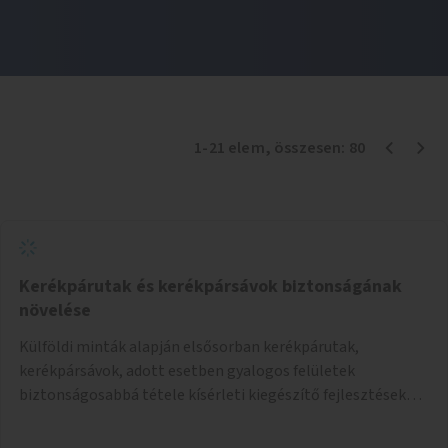
1
-
21
elem
, összesen:
80
Kerékpárutak és kerékpársávok biztonságának
növelése
Külföldi minták alapján elsősorban kerékpárutak,
kerékpársávok, adott esetben gyalogos felületek
biztonságosabbá tétele kísérleti kiegészítő fejlesztésekkel
(terelők, műanyag elválasztó elemek, több és jobban
látható felfestés stb.)