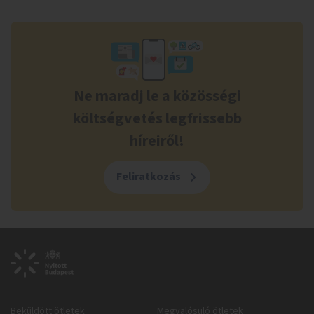
Ne maradj le a közösségi
költségvetés legfrissebb
híreiről!
Feliratkozás
Beküldött ötletek
Megvalósuló ötletek