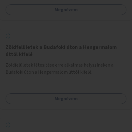
tud játszani, fontos, hogy a téren legyenek formájukban,
Megnézem
hangulatukban elkülönülő pontok, mezítlábas ösvények, az
egész legyen zöld és üdítő hangulatú.
Zöldfelületek a Budafoki úton a Hengermalom
úttól kifelé
Zöldfelületek létesítése erre alkalmas helyszíneken a
Budafoki úton a Hengermalom úttól kifelé.
Megnézem