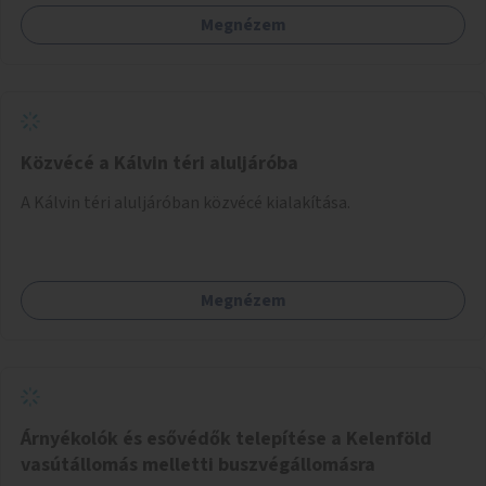
Megnézem
Közvécé a Kálvin téri aluljáróba
A Kálvin téri aluljáróban közvécé kialakítása.
Megnézem
Árnyékolók és esővédők telepítése a Kelenföld
vasútállomás melletti buszvégállomásra