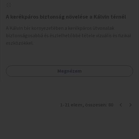
A kerékpáros biztonság növelése a Kálvin térnél
A Kálvin tér környezetében a kerékpáros útvonalak
biztonságosabbá és észlelhetőbbé tétele vizuális és fizikai
eszközökkel.
Megnézem
1
-
21
elem
, összesen:
80