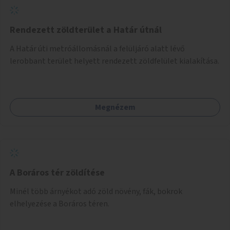
Rendezett zöldterület a Határ útnál
A Határ úti metróállomásnál a felüljáró alatt lévő
lerobbant terület helyett rendezett zöldfelület kialakítása.
Megnézem
A Boráros tér zöldítése
Minél több árnyékot adó zöld növény, fák, bokrok
elhelyezése a Boráros téren.