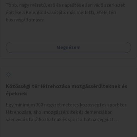
Több, nagy méretű, eső és napsütés ellen védő szerkezet
építése a Kelenföld vasútállomás melletti, Etele téri
buszvégállomásra
Megnézem
Közösségi tér létrehozása mozgássérülteknek és
épeknek
Egy minimum 300 négyzetméteres közösségi és sport tér
létrehozása, ahol mozgássérültek és demenciában
szenvedők találkozhatnak és sportolhatnak együtt
épekkel. Elsősorban egy pétanque pálya létrehozása lenne
célszerű, amit a legtöbb mozgásában korlátozott ember is