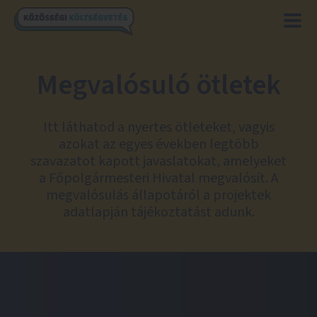
Megvalósuló ötletek
Itt láthatod a nyertes ötleteket, vagyis
azokat az egyes években legtöbb
szavazatot kapott javaslatokat, amelyeket
a Főpolgármesteri Hivatal megvalósít. A
megvalósulás állapotáról a projektek
adatlapján tájékoztatást adunk.