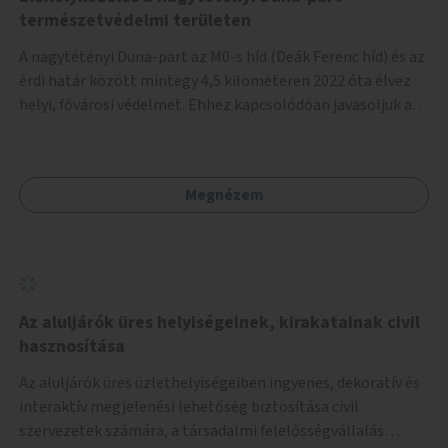
természetvédelmi területen
A nagytétényi Duna-part az M0-s híd (Deák Ferenc híd) és az
érdi határ között mintegy 4,5 kilométeren 2022 óta élvez
helyi, fővárosi védelmet. Ehhez kapcsolódóan javasoljuk a
terület élőhelykezelését, a tájidegen, invazív fajok
ritkítását, visszaszorítását.
Megnézem
Az aluljárók üres helyiségeinek, kirakatainak civil
hasznosítása
Az aluljárók üres üzlethelyiségeiben ingyenes, dekoratív és
interaktív megjelenési lehetőség biztosítása civil
szervezetek számára, a társadalmi felelősségvállalás