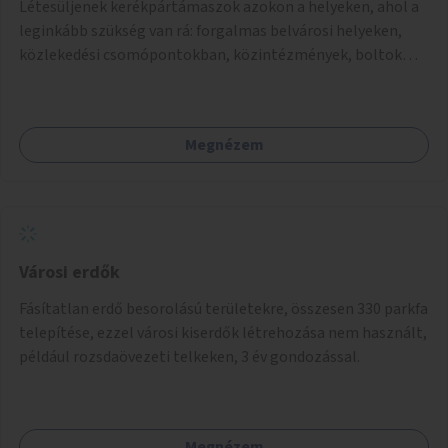
Létesüljenek kerékpártámaszok azokon a helyeken, ahol a
leginkább szükség van rá: forgalmas belvárosi helyeken,
közlekedési csomópontokban, közintézmények, boltok
előtt.
Megnézem
Városi erdők
Fásítatlan erdő besorolású területekre, összesen 330 parkfa
telepítése, ezzel városi kiserdők létrehozása nem használt,
például rozsdaövezeti telkeken, 3 év gondozással.
Megnézem