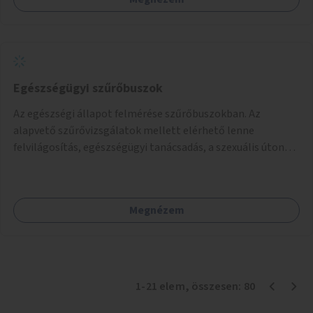
Egészségügyi szűrőbuszok
Az egészségi állapot felmérése szűrőbuszokban. Az
alapvető szűrővizsgálatok mellett elérhető lenne
felvilágosítás, egészségügyi tanácsadás, a szexuális úton
terjedő betegségek szűrése és a szenvedélybetegek
támogatása.
Megnézem
1
-
21
elem
, összesen:
80