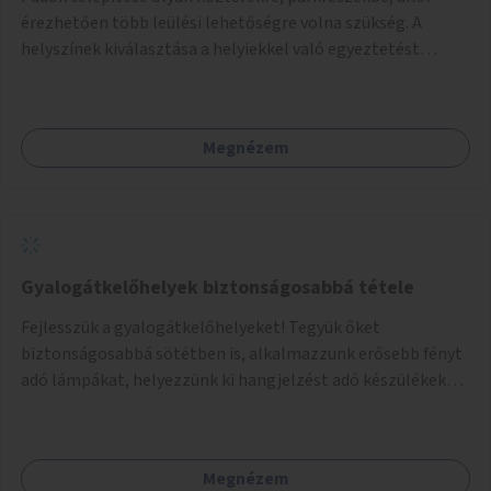
érezhetően több leülési lehetőségre volna szükség. A
helyszínek kiválasztása a helyiekkel való egyeztetést
követően történhet.
Megnézem
Gyalogátkelőhelyek biztonságosabbá tétele
Fejlesszük a gyalogátkelőhelyeket! Tegyük őket
biztonságosabbá sötétben is, alkalmazzunk erősebb fényt
adó lámpákat, helyezzünk ki hangjelzést adó készülékeket
és taktilis jelzéseket a vakok és gyengénlátók számára.
Megnézem