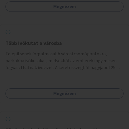
Megnézem
Több ivókutat a városba
Telepítsenek forgalmasabb városi csomópontokra,
parkokba ivókutakat, melyekből az emberek ingyenesen
fogyaszthatnak ivóvizet. A keretösszegből nagyjából 25
ivókút telepítése lehetséges.
Megnézem