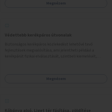
Megnézem
Védettebb kerékpáros útvonalak
Biztonságos kerékpáros közlekedést lehetővé tevő
fejlesztések megvalósítása, ami jelentheti például a
kerékpárút fizikai elválasztását, szintbeli kiemelését,
optikai jelölését, az indirekt balra kanyarodási lehetőség
jelölését – különösen a veszélyesebb kereszteződésekben,
vagy akár egyes egyirányú utcák megnyitását
Megnézem
szembeforgalmú kerékpározásra.
Kőbánya alsó, Liget tér fásítása, zöldítése