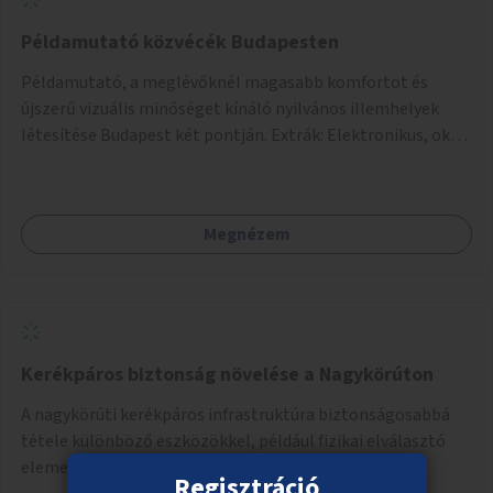
Példamutató közvécék Budapesten
Példamutató, a meglévőknél magasabb komfortot és
újszerű vizuális minőséget kínáló nyilvános illemhelyek
létesítése Budapest két pontján. Extrák: Elektronikus, okos
fizetési lehetőség vagy ingyenesség; újszerű fenntartási
konstrukció kidolgozása; egyéb kapcsolt szolgáltatások
(pl. ivókút, telefontöltés).
Megnézem
Kerékpáros biztonság növelése a Nagykörúton
A nagykörúti kerékpáros infrastruktúra biztonságosabbá
tétele különböző eszközökkel, például fizikai elválasztó
elemekkel.
Regisztráció