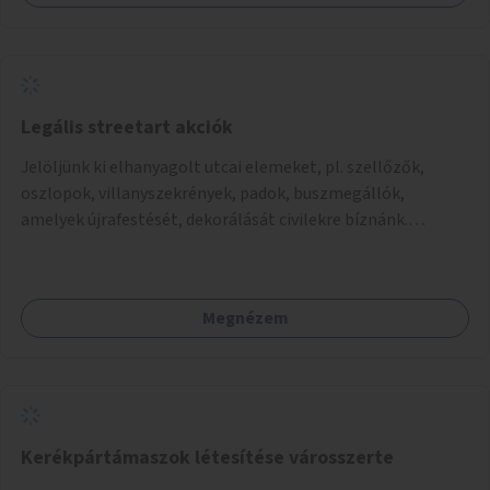
Legális streetart akciók
Jelöljünk ki elhanyagolt utcai elemeket, pl. szellőzők,
oszlopok, villanyszekrények, padok, buszmegállók,
amelyek újrafestését, dekorálását civilekre bíznánk.
Támogassuk a közösségi alapon való megújulást a
szükséges eszközökkel.
Megnézem
Kerékpártámaszok létesítése városszerte