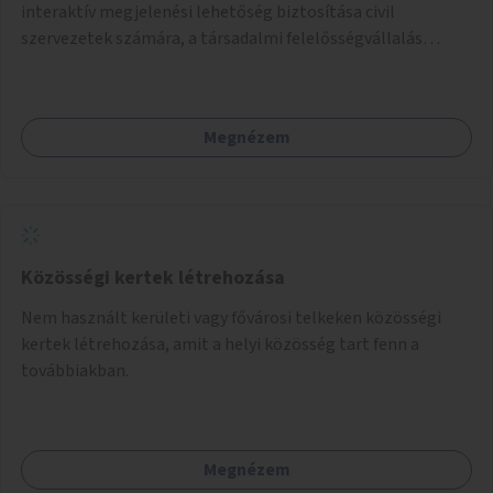
interaktív megjelenési lehetőség biztosítása civil
szervezetek számára, a társadalmi felelősségvállalás
jegyében. A cél, hogy közérdekű, segítő tevékenységeket
mutassanak be látványos, gondolatébresztő formában,
például rajzokkal, kérdésekkel, üzenetküldési lehetőséggel
Megnézem
vagy akciónapokkal – bérleti és közüzemi díjak nélkül, a
jelenlegi elhanyagolt állapot helyett.
Közösségi kertek létrehozása
Nem használt kerületi vagy fővárosi telkeken közösségi
kertek létrehozása, amit a helyi közösség tart fenn a
továbbiakban.
Megnézem