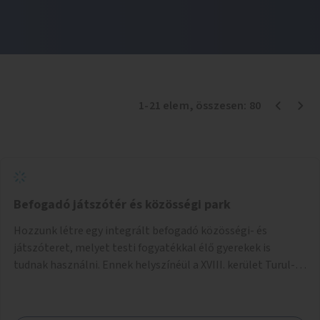
1
-
21
elem
, összesen:
80
Befogadó játszótér és közösségi park
Hozzunk létre egy integrált befogadó közösségi- és
játszóteret, melyet testi fogyatékkal élő gyerekek is
tudnak használni. Ennek helyszínéül a XVIII. kerület Turul-
park területe lenne megfelelő, mely mind elérhetőségét,
mind infrastrukturális adottságait tekintve alkalmas egy új
játszótér kialakítására.