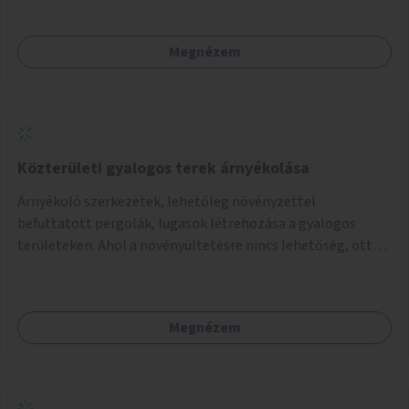
Megnézem
Közterületi gyalogos terek árnyékolása
Árnyékoló szerkezetek, lehetőleg növényzettel
befuttatott pergolák, lugasok létrehozása a gyalogos
területeken. Ahol a növényültetésre nincs lehetőség, ott
akár dézsából felfutó futónövényzet alkalmazása, legvégső
megoldásként napvitorlák felszerelése.
Megnézem