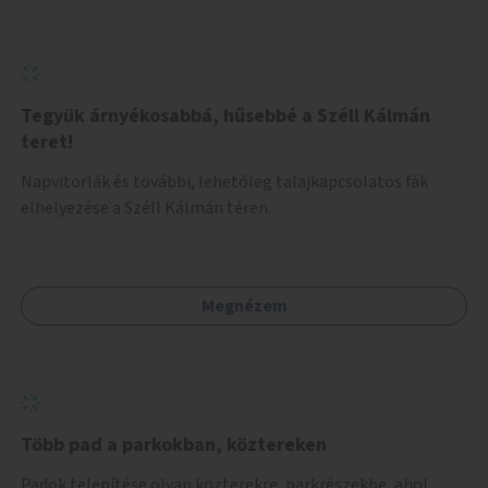
Tegyük árnyékosabbá, hűsebbé a Széll Kálmán
teret!
Napvitorlák és további, lehetőleg talajkapcsolatos fák
elhelyezése a Széll Kálmán téren.
Megnézem
Több pad a parkokban, köztereken
Padok telepítése olyan közterekre, parkrészekbe, ahol