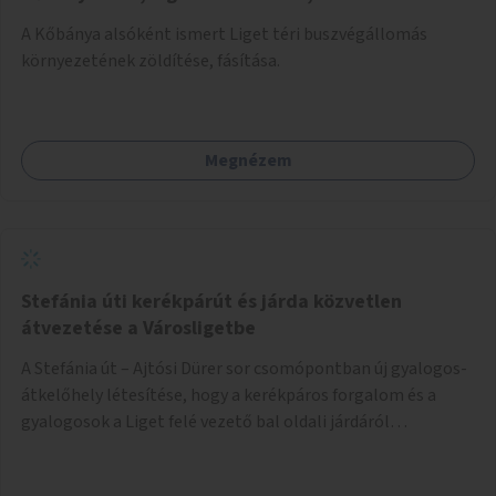
A Kőbánya alsóként ismert Liget téri buszvégállomás
környezetének zöldítése, fásítása.
Megnézem
Stefánia úti kerékpárút és járda közvetlen
átvezetése a Városligetbe
A Stefánia út – Ajtósi Dürer sor csomópontban új gyalogos-
átkelőhely létesítése, hogy a kerékpáros forgalom és a
gyalogosok a Liget felé vezető bal oldali járdáról
közvetlenül átkelhessenek a Városligetbe.