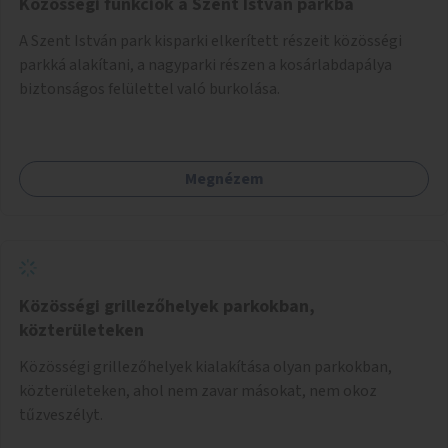
Közösségi funkciók a Szent István parkba
A Szent István park kisparki elkerített részeit közösségi
parkká alakítani, a nagyparki részen a kosárlabdapálya
biztonságos felülettel való burkolása.
Megnézem
Közösségi grillezőhelyek parkokban,
közterületeken
Közösségi grillezőhelyek kialakítása olyan parkokban,
közterületeken, ahol nem zavar másokat, nem okoz
tűzveszélyt.