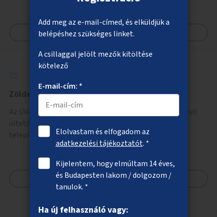
Add meg az e-mail-címed, és elküldjük a
Megnézem
belépéshez szükséges linket.
A csillaggal jelölt mezők kitöltése
kötelező
E-mail-cím: *
Zöldebb Üllői út
Az Üllői út VIII. és IX. kerületi szakaszán a fákat körülvevő
ültetőkazetták kizöldítése megfelelő növények
Elolvastam és elfogadom az
telepítésével.
adatkezelési tájékoztatót
. *
Kijelentem, hogy elmúltam 14 éves,
és Budapesten lakom / dolgozom /
Megnézem
tanulok. *
Ha új felhasználó vagy: