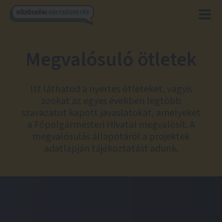
Megvalósuló ötletek
Itt láthatod a nyertes ötleteket, vagyis
azokat az egyes években legtöbb
szavazatot kapott javaslatokat, amelyeket
a Főpolgármesteri Hivatal megvalósít. A
megvalósulás állapotáról a projektek
adatlapján tájékoztatást adunk.