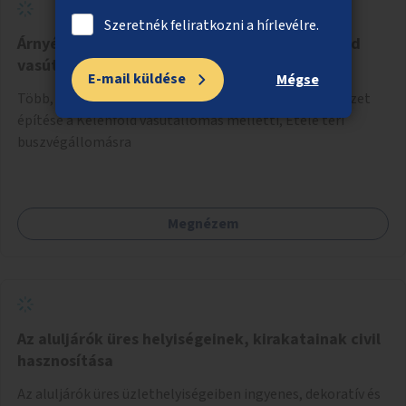
Szeretnék feliratkozni a hírlevélre.
Árnyékolók és esővédők telepítése a Kelenföld
vasútállomás melletti buszvégállomásra
E-mail küldése
Mégse
Több, nagy méretű, eső és napsütés ellen védő szerkezet
építése a Kelenföld vasútállomás melletti, Etele téri
buszvégállomásra
Megnézem
Az aluljárók üres helyiségeinek, kirakatainak civil
hasznosítása
Az aluljárók üres üzlethelyiségeiben ingyenes, dekoratív és