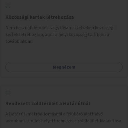
Közösségi kertek létrehozása
Nem használt kerületi vagy fővárosi telkeken közösségi
kertek létrehozása, amit a helyi közösség tart fenn a
továbbiakban.
Megnézem
Rendezett zöldterület a Határ útnál
A Határ úti metróállomásnál a felüljáró alatt lévő
lerobbant terület helyett rendezett zöldfelület kialakítása.