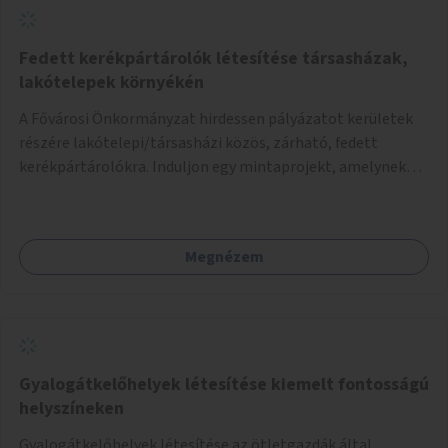
Fedett kerékpártárolók létesítése társasházak,
lakótelepek környékén
A Fővárosi Önkormányzat hirdessen pályázatot kerületek
részére lakótelepi/társasházi közös, zárható, fedett
kerékpártárolókra. Induljon egy mintaprojekt, amelynek
alapján fel lehet mérni, milyen feladatokkal jár a kerület
számára az üzemeltetés.
Megnézem
Gyalogátkelőhelyek létesítése kiemelt fontosságú
helyszíneken
Gyalogátkelőhelyek létesítése az ötletgazdák által