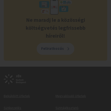
Ne maradj le a közösségi
költségvetés legfrissebb
híreiről!
Feliratkozás
Beküldött ötletek
Megvalósuló ötletek
Sütikezelés
Sütitájékoztató