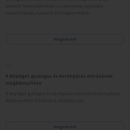
javasolt helyszínek közül a szakmailag leginkább
indokoltaknál, a projekt költségkeretéből.
Megnézem
A Népliget gyalogos és kerékpáros elérésének
megkönnyítése
A Népliget gyalogos és kerékpáros elérésének könnyítése
Kőbánya felől (Fertő utca, Kőbányai út).
Megnézem