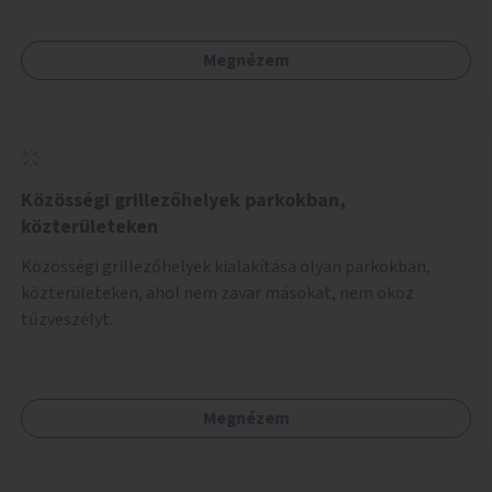
megoldásként napvitorlák felszerelése.
Megnézem
Közösségi grillezőhelyek parkokban,
közterületeken
Közösségi grillezőhelyek kialakítása olyan parkokban,
közterületeken, ahol nem zavar másokat, nem okoz
tűzveszélyt.
Megnézem