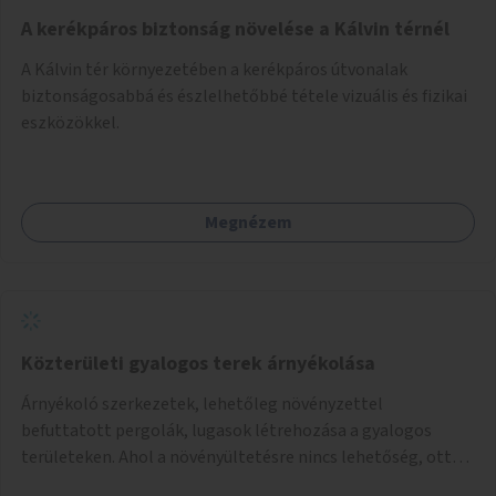
A kerékpáros biztonság növelése a Kálvin térnél
A Kálvin tér környezetében a kerékpáros útvonalak
biztonságosabbá és észlelhetőbbé tétele vizuális és fizikai
eszközökkel.
Megnézem
Közterületi gyalogos terek árnyékolása
Árnyékoló szerkezetek, lehetőleg növényzettel
befuttatott pergolák, lugasok létrehozása a gyalogos
területeken. Ahol a növényültetésre nincs lehetőség, ott
akár dézsából felfutó futónövényzet alkalmazása, legvégső