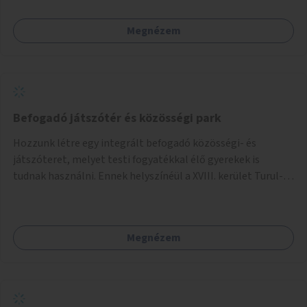
Megnézem
Befogadó játszótér és közösségi park
Hozzunk létre egy integrált befogadó közösségi- és
játszóteret, melyet testi fogyatékkal élő gyerekek is
tudnak használni. Ennek helyszínéül a XVIII. kerület Turul-
park területe lenne megfelelő, mely mind elérhetőségét,
mind infrastrukturális adottságait tekintve alkalmas egy új
játszótér kialakítására.
Megnézem