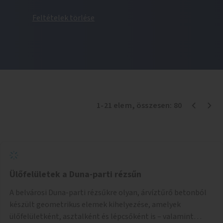
Feltételek törlése
1
-
21
elem
, összesen:
80
Ülőfelületek a Duna-parti rézsűn
A belvárosi Duna-parti rézsűkre olyan, árvíztűrő betonból
készült geometrikus elemek kihelyezése, amelyek
ülőfelületként, asztalként és lépcsőként is – valamint