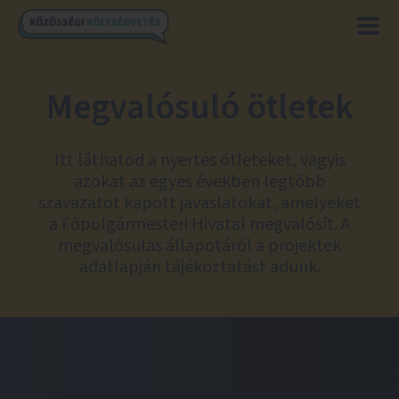
Megvalósuló ötletek
Itt láthatod a nyertes ötleteket, vagyis
azokat az egyes években legtöbb
szavazatot kapott javaslatokat, amelyeket
a Főpolgármesteri Hivatal megvalósít. A
megvalósulás állapotáról a projektek
adatlapján tájékoztatást adunk.