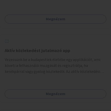
néhány esetben extra funkcióval (kutyaitató, grill) –
használhatók. Civilek bevonása a fenntartásba.
Megnézem
Aktív közlekedést jutalmazó app
Vezessünk be a budapestiek életébe egy applikációt, ami
követi a felhasználó mozgását és regisztrálja, ha
kerékpárral vagy gyalog közlekedik. Az aktív közlekedési
formákat virtuálisan jutalmazza, amit az együttműködő
üzleti partnereknél kedvezményekre, ajándékokra válthat a
felhasználó.
Megnézem