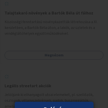
Talajtakaró növények a Bartók Béla út fáihoz
Közösségi fenntartású növénykazetták létrehozása a XI.
kerületben, a Bartók Béla úton, a lakók, az üzletek és a
vendéglátóhelyek együttműködésével.
Megnézem
Legális streetart akciók
Jelöljünk ki elhanyagolt utcai elemeket, pl. szellőzők,
oszlopok, villanyszekrények, padok, buszmegállók,
amelyek újrafestését, dekorálását civilekre bíznánk.