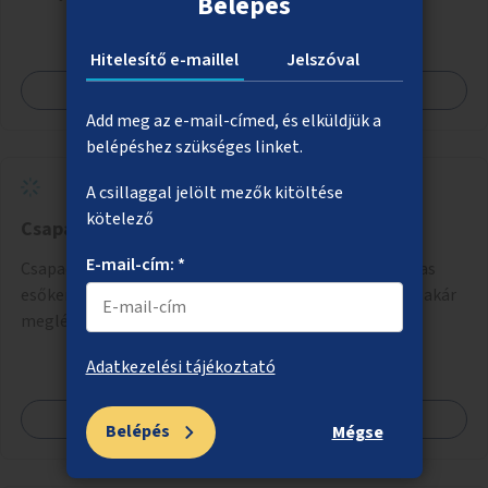
Belépés
Támogassuk a közösségi alapon való megújulást a
szükséges eszközökkel.
Hitelesítő e-maillel
Jelszóval
Megnézem
Add meg az e-mail-címed, és elküldjük a
belépéshez szükséges linket.
A csillaggal jelölt mezők kitöltése
kötelező
Csapadék összegyűjtése esőkertekben
E-mail-cím: *
Csapadék megtartására és elszivárogtatására alkalmas
esőkertek létrehozása akár nagyobb zöldfelületeken, akár
meglévő közlekedési területek helyén.
Adatkezelési tájékoztató
Megnézem
Belépés
Mégse