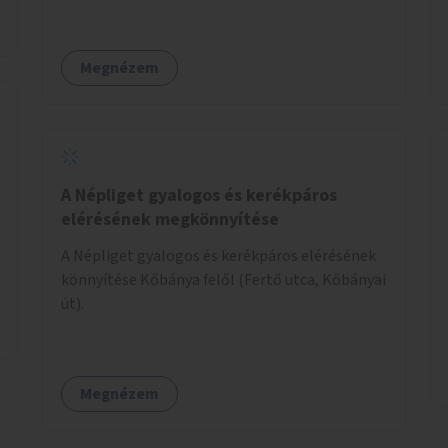
Béla út kivételével mindegyik kerékpáros
útvonal megszakad. Alakítsuk ki a kerékpáros
útvonalak összekötését!
Megnézem
A Népliget gyalogos és kerékpáros
elérésének megkönnyítése
A Népliget gyalogos és kerékpáros elérésének
könnyítése Kőbánya felől (Fertő utca, Kőbányai
út).
Megnézem