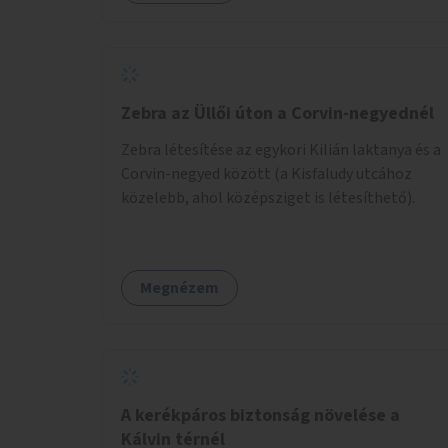
Zebra az Üllői úton a Corvin-negyednél
Zebra létesítése az egykori Kilián laktanya és a
Corvin-negyed között (a Kisfaludy utcához
közelebb, ahol középsziget is létesíthető).
Megnézem
A kerékpáros biztonság növelése a
Kálvin térnél