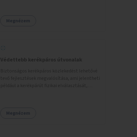
utcánál a Thököly útról való balra kanyarodás
biztosítása a Festetics György utca irányába.
Megnézem
Védettebb kerékpáros útvonalak
Biztonságos kerékpáros közlekedést lehetővé
tevő fejlesztések megvalósítása, ami jelentheti
például a kerékpárút fizikai elválasztását,
szintbeli kiemelését, optikai jelölését, az
indirekt balra kanyarodási lehetőség jelölését –
különösen a veszélyesebb kereszteződésekben,
Megnézem
vagy akár egyes egyirányú utcák megnyitását
szembeforgalmú kerékpározásra.