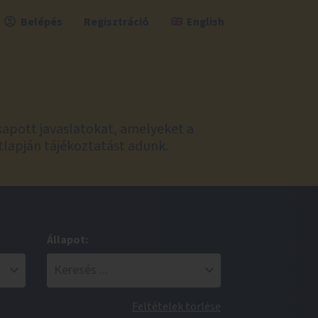
Belépés
Regisztráció
English
kapott javaslatokat, amelyeket a
tlapján tájékoztatást adunk.
Állapot:
Feltételek törlése