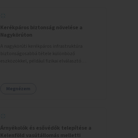
Kerékpáros biztonság növelése a
Nagykörúton
A nagykörúti kerékpáros infrastruktúra
biztonságosabbá tétele különböző
eszközökkel, például fizikai elválasztó
elemekkel.
Megnézem
Árnyékolók és esővédők telepítése a
Kelenföld vasútállomás melletti