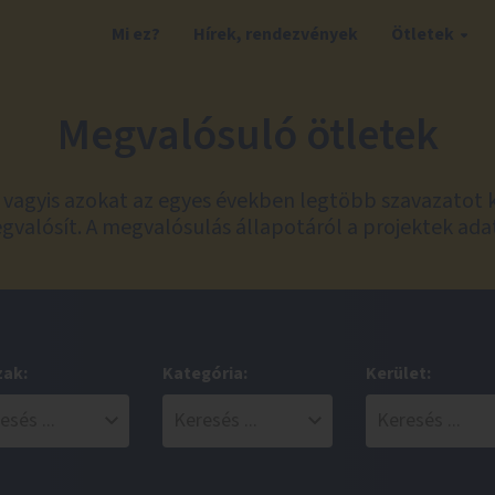
Mi ez?
Hírek, rendezvények
Ötletek
Megvalósuló ötletek
t, vagyis azokat az egyes években legtöbb szavazatot 
valósít. A megvalósulás állapotáról a projektek ada
zak:
Kategória:
Kerület: