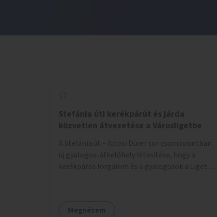
Stefánia úti kerékpárút és járda
közvetlen átvezetése a Városligetbe
A Stefánia út – Ajtósi Dürer sor csomópontban
új gyalogos-átkelőhely létesítése, hogy a
kerékpáros forgalom és a gyalogosok a Liget
felé vezető bal oldali járdáról közvetlenül
átkelhessenek a Városligetbe.
Megnézem