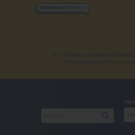
Itt láthatod a nyertes ötleteke
Főpolgármesteri Hivatal meg
Idős