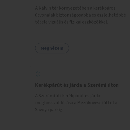
A Kálvin tér környezetében a kerékpáros
útvonalak biztonságosabbá és észlelhetőbbé
tétele vizuális és fizikai eszközökkel.
Megnézem
Kerékpárút és járda a Szerémi úton
A Szerémi úti kerékpárút és járda
meghosszabbítása a Mezőkövesdi úttól a
Savoya parkig.