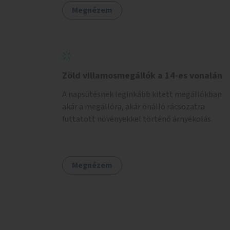
Megnézem
Zöld villamosmegállók a 14-es vonalán
A napsütésnek leginkább kitett megállókban
akár a megállóra, akár önálló rácsozatra
futtatott növényekkel történő árnyékolás.
Megnézem