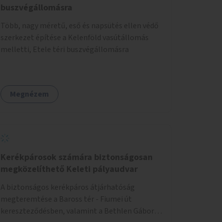
buszvégállomásra
Több, nagy méretű, eső és napsütés ellen védő
szerkezet építése a Kelenföld vasútállomás
melletti, Etele téri buszvégállomásra
Megnézem
Kerékpárosok számára biztonságosan
megközelíthető Keleti pályaudvar
A biztonságos kerékpáros átjárhatóság
megteremtése a Baross tér - Fiumei út
kereszteződésben, valamint a Bethlen Gábor