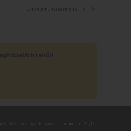
1
-
15
elem
, összesen:
15
egfrissebb híreiről!
tató
Dokumentumok
Kapcsolat
Information in English