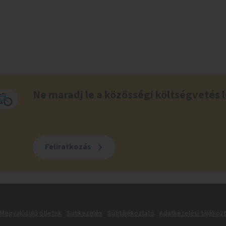
Ne maradj le a közösségi költségvetés l
Feliratkozás
Megvalósuló ötletek
Sütikezelés
Sütitájékoztató
Adatkezelési tájékoz