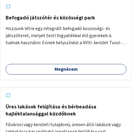
szemléletformálást is céljának tekinti.
Befogadó játszótér és közösségi park
Hozzunk létre egy integrált befogadó közösségi- és
játszóteret, melyet testi fogyatékkal élő gyerekek is
tudnak használni. Ennek helyszínéül a XVIII. kerület Turul-
park területe lenne megfelelő, mely mind elérhetőségét,
mind infrastrukturális adottságait tekintve alkalmas egy új
játszótér kialakítására.
Megnézem
Üres lakások felújítása és bérbeadása
hajléktalansággal küzdőknek
Fővárosi vagy kerületi tulajdonú, üresen álló lakások vagy
lakhatásra használható ingatlanok felújítása civil