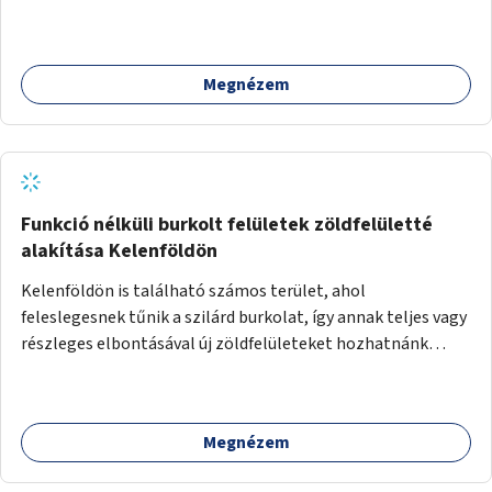
előtt.
Megnézem
Funkció nélküli burkolt felületek zöldfelületté
alakítása Kelenföldön
Kelenföldön is található számos terület, ahol
feleslegesnek tűnik a szilárd burkolat, így annak teljes vagy
részleges elbontásával új zöldfelületeket hozhatnánk
létre. Ilyenek például az Etele út 19. és Mérnök utca 32.
közötti, vagy a Fraknó utca 22/b és a Bártfai utca közötti
aszfaltos területek.
Megnézem