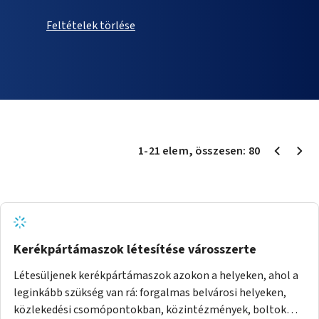
Feltételek törlése
1
-
21
elem
, összesen:
80
Kerékpártámaszok létesítése városszerte
Létesüljenek kerékpártámaszok azokon a helyeken, ahol a
leginkább szükség van rá: forgalmas belvárosi helyeken,
közlekedési csomópontokban, közintézmények, boltok