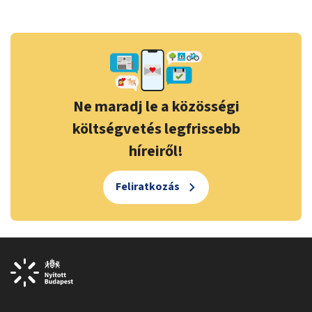
Ne maradj le a közösségi
költségvetés legfrissebb
híreiről!
Feliratkozás