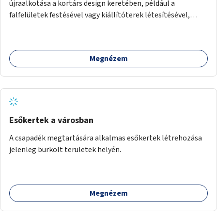
újraalkotása a kortárs design keretében, például a
falfelületek festésével vagy kiállítóterek létesítésével,
amelyekben kortárs designerek, művészek, tervezők
alkotásai, termékei jelenhetnének meg alkalmat adva a
bemutatkozásra, szélesebb körben való ismertségre.
Megnézem
Esőkertek a városban
A csapadék megtartására alkalmas esőkertek létrehozása
jelenleg burkolt területek helyén.
Megnézem