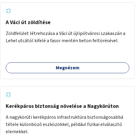
A Váci út zöldítése
Zöldfelület létrehozása a Váci út újlipótvárosi szakaszán a
Lehel utcától kifelé a fasor mentén beton feltörésével.
Megnézem
Kerékpáros biztonság növelése a Nagykörúton
A nagykörúti kerékpáros infrastruktúra biztonságosabbá
tétele különböző eszközökkel, például fizikai elválasztó
elemekkel.