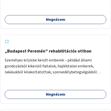
Megnézem
„Budapest Peremén” rehabilitációs otthon
Személyes krízisbe került emberek – például állami
gondozásból kikerülő fiatalok, hajléktalan emberek,
lakásukból kilakoltatottak, szenvedélybetegségükből
kijönni szándékozók – számára rehabilitációs otthon
megteremtése Budapest valamely peremkerületén,
civil/szakmai szervezeti háttérrel. A program a közvetlen
Megnézem
segítségen, biztonságnyújtáson kívül gazdálkodásba is
bevonja az ott lévő személyeket, és egyben a
környezettudatos és fenntartható élettel kapcsolatos