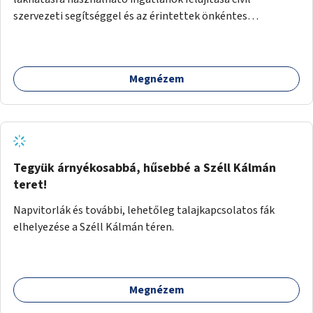
szervezeti segítséggel és az érintettek önkéntes
munkájával, majd a kialakított lakások, lakóegységek
bérbeadása rászorulók számára.
Megnézem
Tegyük árnyékosabbá, hűsebbé a Széll Kálmán
teret!
Napvitorlák és további, lehetőleg talajkapcsolatos fák
elhelyezése a Széll Kálmán téren.
Megnézem