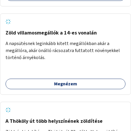
Zöld villamosmegállók a 14-es vonalán
A napsütésnek leginkább kitett megállókban akár a
megállóra, akár önálló rácsozatra futtatott növényekkel
történő árnyékolás.
Megnézem
A Thököly út több helyszínének zöldítése