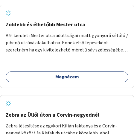
Zöldebb és élhetőbb Mester utca
A 9. kerületi Mester utca adottságai miatt gyönyörű sétáló /
pihenő utcává alakulhatna. Ennek első lépéseként
szeretném ha egy kivitelezhető méretű sáv szélességében
a beton helyén ládás, vagy a földbe ültetett növényzet
lenne, praktikusan a járda és az autós sáv találkozásánál, a
platán fák között. A lakók, boltok és vendéglátó helyek
Megnézem
együttműködését kérnénk abban, hogy ez a zöld sáv ne
pusztuljon ki, és megtartsa azt a jó hangulatot, amiből már
könnyebb lesz elképzelni a következő lépést egészen
addig, amíg komolyabb forgalomcsillapítások és zöldítések
nem létesülnek a Mester utcában.
Zebra az Üllői úton a Corvin-negyednél
Zebra létesítése az egykori Kilián laktanya és a Corvin-
negyed között (a Kisfaludy utcához közelebb, ahol