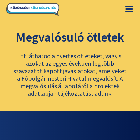
Megvalósuló ötletek
Itt láthatod a nyertes ötleteket, vagyis
azokat az egyes években legtöbb
szavazatot kapott javaslatokat, amelyeket
a Főpolgármesteri Hivatal megvalósít. A
megvalósulás állapotáról a projektek
adatlapján tájékoztatást adunk.