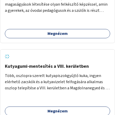
magaságyások létesítése olyan felkészítő képzéssel, amin
a gyerekek, az óvodai pedagógusok és a szülők is részt
vehetnek.
Megnézem
Kutyagumi-mentesítés a VIII. kerületben
Több, oszlopra szerelt kutyapiszokgyűjtő kuka, ingyen
elérhető zacskók és a kutyavizelet felfogására alkalmas
oszlop telepítése a VIII. kerületben a Magdolnanegyed és a
Palotanegyed néhány pontján, pilot jelleggel.
Megnézem