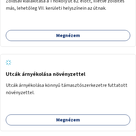
Zöldsáv kialakítása a Thököly út 82. előtt, illetve zöldítés
más, lehetőleg VII. kerületi helyszínein az útnak.
Megnézem
Utcák árnyékolása növényzettel
Utcák árnyékolása könnyű támasztószerkezetre futtatott
növényzettel.
Megnézem