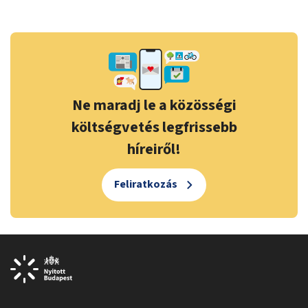
Ne maradj le a közösségi
költségvetés legfrissebb
híreiről!
Feliratkozás