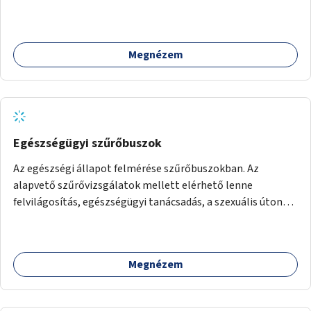
Megnézem
Egészségügyi szűrőbuszok
Az egészségi állapot felmérése szűrőbuszokban. Az
alapvető szűrővizsgálatok mellett elérhető lenne
felvilágosítás, egészségügyi tanácsadás, a szexuális úton
terjedő betegségek szűrése és a szenvedélybetegek
támogatása.
Megnézem