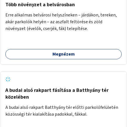
Több növényzet a belvárosban
Erre alkalmas belvárosi helyszíneken – járdákon, tereken,
akár parkolók helyén – az aszfalt feltörése és zöld
növényzet (évelők, cserjék, fák) telepítése.
Megnézem
A budai alsó rakpart fásítása a Batthyány tér
közelében
A budai alsó rakpart Batthyány tér előtti parkolófelületén
közösségi tér kialakítása padokkal, fákkal.