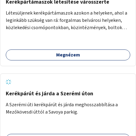
Kerékpártámaszok létesítése városszerte
Létesüljenek kerékpártámaszok azokon a helyeken, ahol a
leginkább szükség van rá: forgalmas belvárosi helyeken,
közlekedési csomópontokban, közintézmények, boltok
előtt.
Megnézem
Kerékpárút és járda a Szerémi úton
A Szerémi úti kerékpárút és járda meghosszabbítása a
Mezőkövesdi úttól a Savoya parkig.