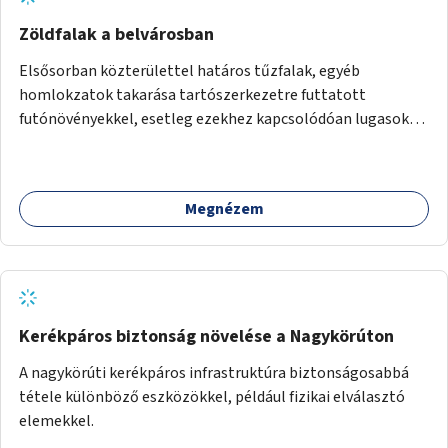
Zöldfalak a belvárosban
Elsősorban közterülettel határos tűzfalak, egyéb
homlokzatok takarása tartószerkezetre futtatott
futónövényekkel, esetleg ezekhez kapcsolódóan lugasok
kialakítása. Ezzel olyan belvárosi helyszíneken növelhető a
zöldfelületek mennyisége, ahol helyhiány miatt másra
nincs lehetőség.
Megnézem
Kerékpáros biztonság növelése a Nagykörúton
A nagykörúti kerékpáros infrastruktúra biztonságosabbá
tétele különböző eszközökkel, például fizikai elválasztó
elemekkel.