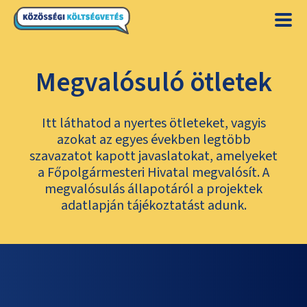
Megvalósuló ötletek
Itt láthatod a nyertes ötleteket, vagyis
azokat az egyes években legtöbb
szavazatot kapott javaslatokat, amelyeket
a Főpolgármesteri Hivatal megvalósít. A
megvalósulás állapotáról a projektek
adatlapján tájékoztatást adunk.