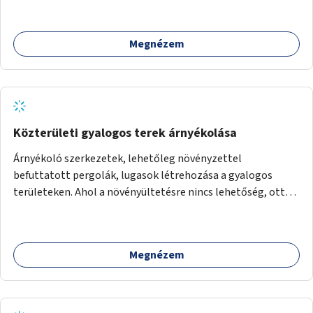
Megnézem
Közterületi gyalogos terek árnyékolása
Árnyékoló szerkezetek, lehetőleg növényzettel
befuttatott pergolák, lugasok létrehozása a gyalogos
területeken. Ahol a növényültetésre nincs lehetőség, ott
akár dézsából felfutó futónövényzet alkalmazása, legvégső
megoldásként napvitorlák felszerelése.
Megnézem