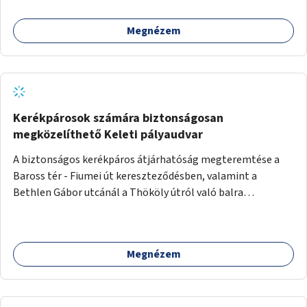
Megnézem
Kerékpárosok számára biztonságosan
megközelíthető Keleti pályaudvar
A biztonságos kerékpáros átjárhatóság megteremtése a
Baross tér - Fiumei út kereszteződésben, valamint a
Bethlen Gábor utcánál a Thököly útról való balra
kanyarodás biztosítása a Festetics György utca irányába.
Megnézem