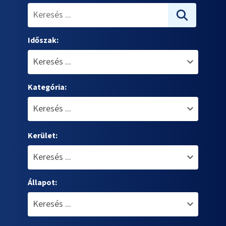
Időszak:
Kategória:
Kerület:
Állapot: