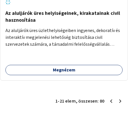
Az aluljárók üres helyiségeinek, kirakatainak civil
hasznosítása
Az aluljárók üres üzlethelyiségeiben ingyenes, dekoratív és
interaktív megjelenési lehetőség biztosítása civil
szervezetek számára, a társadalmi felelősségvállalás
jegyében. A cél, hogy közérdekű, segítő tevékenységeket
mutassanak be látványos, gondolatébresztő formában,
például rajzokkal, kérdésekkel, üzenetküldési lehetőséggel
Megnézem
vagy akciónapokkal – bérleti és közüzemi díjak nélkül, a
jelenlegi elhanyagolt állapot helyett.
1
-
21
elem
, összesen:
80