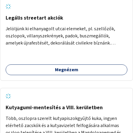
Legális streetart akciók
Jelöljünk ki elhanyagolt utcai elemeket, pl. szellőzők,
oszlopok, villanyszekrények, padok, buszmegállók,
amelyek újrafestését, dekorálását civilekre bíznánk.
Támogassuk a közösségi alapon való megújulást a
szükséges eszközökkel.
Megnézem
Kutyagumi-mentesítés a VIII. kerületben
Több, oszlopra szerelt kutyapiszokgyűjtő kuka, ingyen
elérhető zacskók és a kutyavizelet felfogására alkalmas
oszlop telepítése a VIII. kerületben a Magdolnanegyed és a