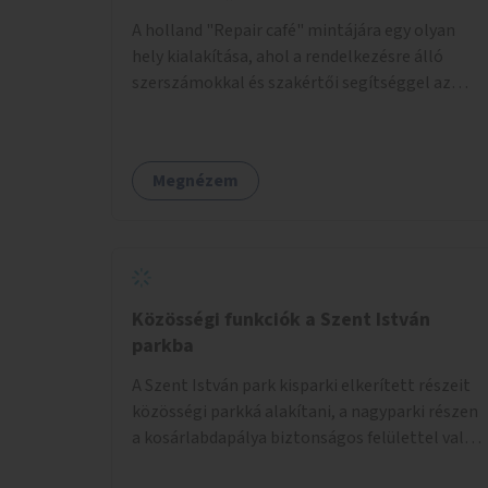
A holland "Repair café" mintájára egy olyan
hely kialakítása, ahol a rendelkezésre álló
szerszámokkal és szakértői segítséggel az
ember maga megjavíthat elromlott tárgyakat.
A műhely egyben találkozóhely is, lehetőség
arra, hogy a közösség tagjai is segítsenek
Megnézem
egymásnak, megosszák tudásukat.
Közösségi funkciók a Szent István
parkba
A Szent István park kisparki elkerített részeit
közösségi parkká alakítani, a nagyparki részen
a kosárlabdapálya biztonságos felülettel való
burkolása.