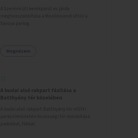
A Szerémi úti kerékpárút és járda
meghosszabbítása a Mezőkövesdi úttól a
Savoya parkig.
Megnézem
A budai alsó rakpart fásítása a
Batthyány tér közelében
A budai alsó rakpart Batthyány tér előtti
parkolófelületén közösségi tér kialakítása
padokkal, fákkal.