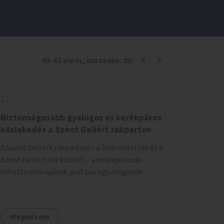
43
-
63
elem
, összesen:
80
Biztonságosabb gyalogos és kerékpáros
közlekedés a Szent Gellért rakparton
A Szent Gellért rakparton – a Döbrentei tér és a
Szent Gellért tér között – a kerékpározás
infrastruktúrájának javítása a gyalogosok
érdekében is.
Megnézem