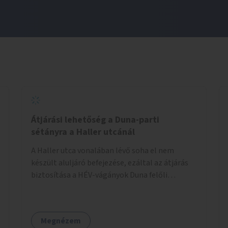
Átjárási lehetőség a Duna-parti
sétányra a Haller utcánál
A Haller utca vonalában lévő soha el nem
készült aluljáró befejezése, ezáltal az átjárás
biztosítása a HÉV-vágányok Duna felőli
oldalára.
Megnézem