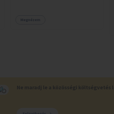
rozsdaövezeti telkeken, 3 év gondozással.
Megnézem
Ne maradj le a közösségi költségvetés l
Feliratkozás