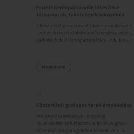
Fedett kerékpártárolók létesítése
társasházak, lakótelepek környékén
A Fővárosi Önkormányzat hirdessen pályázatot
kerületek részére lakótelepi/társasházi közös,
zárható, fedett kerékpártárolókra. Induljon egy
mintaprojekt, amelynek alapján fel lehet
mérni, milyen feladatokkal jár a kerület
számára az üzemeltetés.
Megnézem
Közterületi gyalogos terek árnyékolása
Árnyékoló szerkezetek, lehetőleg
növényzettel befuttatott pergolák, lugasok
létrehozása a gyalogos területeken. Ahol a