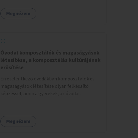
Megnézem
Óvodai komposztálók és magaságyások
létesítése, a komposztálás kultúrájának
erősítése
Erre jelentkező óvodákban komposztálók és
magaságyások létesítése olyan felkészítő
képzéssel, amin a gyerekek, az óvodai
pedagógusok és a szülők is részt vehetnek.
Megnézem