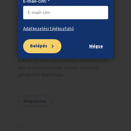
E-mail-cím: *
Megnézem
Adatkezelési tájékoztató
Belépés
Mégse
Rendezett zöldterület a Határ útnál
A Határ úti metróállomásnál a felüljáró alatt
lévő lerobbant terület helyett rendezett
zöldfelület kialakítása.
Megnézem