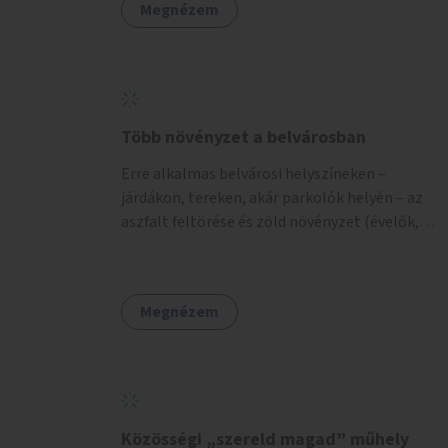
Megnézem
Több növényzet a belvárosban
Erre alkalmas belvárosi helyszíneken –
járdákon, tereken, akár parkolók helyén – az
aszfalt feltörése és zöld növényzet (évelők,
cserjék, fák) telepítése.
Megnézem
Közösségi „szereld magad” műhely