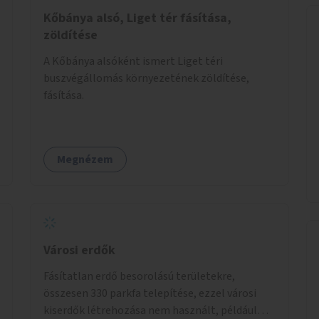
Kőbánya alsó, Liget tér fásítása,
zöldítése
A Kőbánya alsóként ismert Liget téri
buszvégállomás környezetének zöldítése,
fásítása.
Megnézem
Városi erdők
Fásítatlan erdő besorolású területekre,
összesen 330 parkfa telepítése, ezzel városi
kiserdők létrehozása nem használt, például