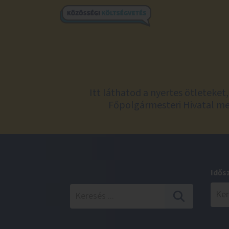
Itt láthatod a nyertes ötleteke
Főpolgármesteri Hivatal meg
Idős