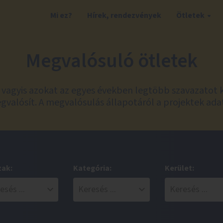
Mi ez?
Hírek, rendezvények
Ötletek
Megvalósuló ötletek
t, vagyis azokat az egyes években legtöbb szavazatot 
valósít. A megvalósulás állapotáról a projektek ada
zak:
Kategória:
Kerület: