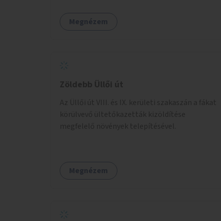
Megnézem
Zöldebb Üllői út
Az Üllői út VIII. és IX. kerületi szakaszán a fákat
körülvevő ültetőkazetták kizöldítése
megfelelő növények telepítésével.
Megnézem