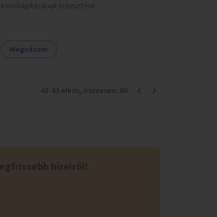
közvilágításának fejlesztése.
Megnézem
43
-
63
elem
, összesen:
80
egfrissebb híreiről!