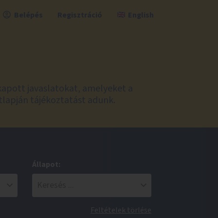
Belépés
Regisztráció
English
kapott javaslatokat, amelyeket a
tlapján tájékoztatást adunk.
Állapot:
Feltételek törlése