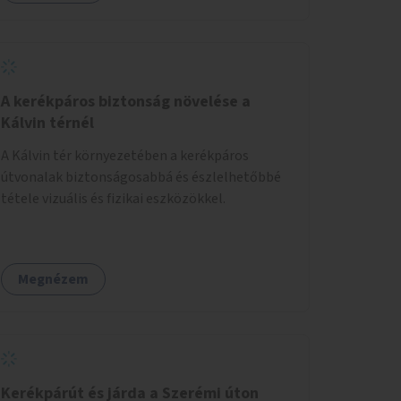
A kerékpáros biztonság növelése a
Kálvin térnél
A Kálvin tér környezetében a kerékpáros
útvonalak biztonságosabbá és észlelhetőbbé
tétele vizuális és fizikai eszközökkel.
Megnézem
Kerékpárút és járda a Szerémi úton