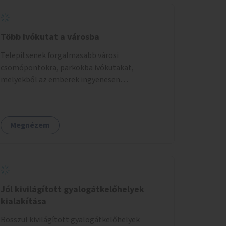
Több ivókutat a városba
Telepítsenek forgalmasabb városi
csomópontokra, parkokba ivókutakat,
melyekből az emberek ingyenesen
fogyaszthatnak ivóvizet. A keretösszegből
nagyjából 25 ivókút telepítése lehetséges.
Megnézem
Jól kivilágított gyalogátkelőhelyek
kialakítása
Rosszul kivilágított gyalogátkelőhelyek