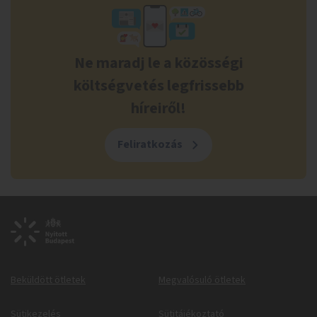
Ne maradj le a közösségi
költségvetés legfrissebb
híreiről!
Feliratkozás
Beküldött ötletek
Megvalósuló ötletek
Sütikezelés
Sütitájékoztató