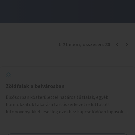
1
-
21
elem
, összesen:
80
Zöldfalak a belvárosban
Elsősorban közterülettel határos tűzfalak, egyéb
homlokzatok takarása tartószerkezetre futtatott
futónövényekkel, esetleg ezekhez kapcsolódóan lugasok
kialakítása. Ezzel olyan belvárosi helyszíneken növelhető a
zöldfelületek mennyisége, ahol helyhiány miatt másra
nincs lehetőség.