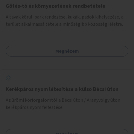
Gőtés-tó és környezetének rendbetétele
A tavak körüli park rendezése, kukák, padok kihelyezése, a
terület alkalmassá tétele a minőségibb közösségi életre.
Megnézem
Kerékpáros nyom létesítése a külső Bécsi úton
Az ürömi körforgalomtól a Bécsi úton / Aranyvölgy úton
kerékpáros nyom felfestése.