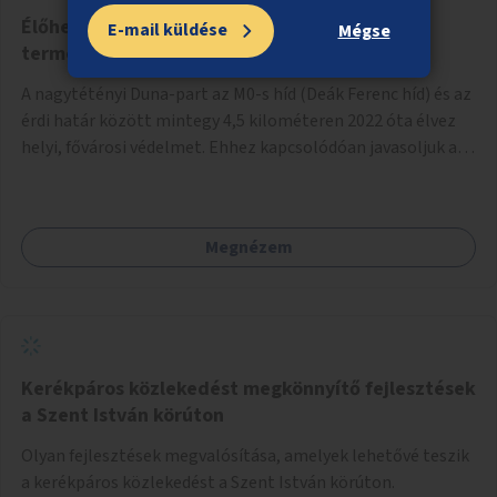
Élőhelykezelés a nagytétényi Duna-part
E-mail küldése
Mégse
természetvédelmi területen
A nagytétényi Duna-part az M0-s híd (Deák Ferenc híd) és az
érdi határ között mintegy 4,5 kilométeren 2022 óta élvez
helyi, fővárosi védelmet. Ehhez kapcsolódóan javasoljuk a
terület élőhelykezelését, a tájidegen, invazív fajok
ritkítását, visszaszorítását.
Megnézem
Kerékpáros közlekedést megkönnyítő fejlesztések
a Szent István körúton
Olyan fejlesztések megvalósítása, amelyek lehetővé teszik
a kerékpáros közlekedést a Szent István körúton.