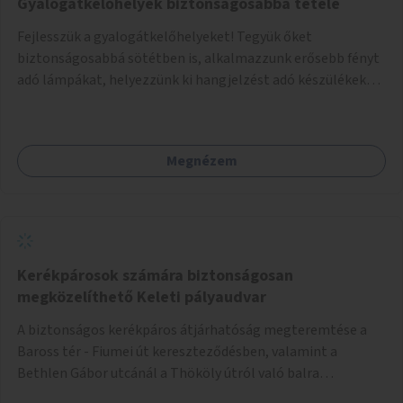
Gyalogátkelőhelyek biztonságosabbá tétele
Fejlesszük a gyalogátkelőhelyeket! Tegyük őket
biztonságosabbá sötétben is, alkalmazzunk erősebb fényt
adó lámpákat, helyezzünk ki hangjelzést adó készülékeket
és taktilis jelzéseket a vakok és gyengénlátók számára.
Megnézem
Kerékpárosok számára biztonságosan
megközelíthető Keleti pályaudvar
A biztonságos kerékpáros átjárhatóság megteremtése a
Baross tér - Fiumei út kereszteződésben, valamint a
Bethlen Gábor utcánál a Thököly útról való balra
kanyarodás biztosítása a Festetics György utca irányába.