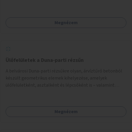
Megnézem
Ülőfelületek a Duna-parti rézsűn
A belvárosi Duna-parti rézsűkre olyan, árvíztűrő betonból
készült geometrikus elemek kihelyezése, amelyek
ülőfelületként, asztalként és lépcsőként is – valamint
néhány esetben extra funkcióval (kutyaitató, grill) –
használhatók. Civilek bevonása a fenntartásba.
Megnézem