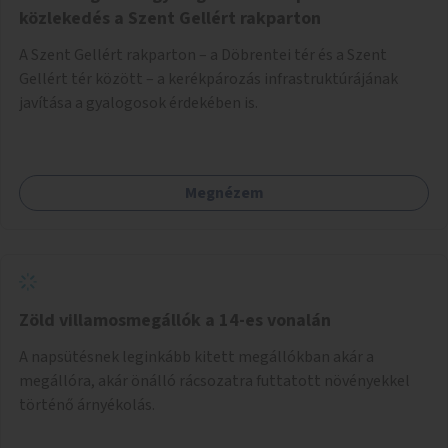
közlekedés a Szent Gellért rakparton
A Szent Gellért rakparton – a Döbrentei tér és a Szent
Gellért tér között – a kerékpározás infrastruktúrájának
javítása a gyalogosok érdekében is.
Megnézem
Zöld villamosmegállók a 14-es vonalán
A napsütésnek leginkább kitett megállókban akár a
megállóra, akár önálló rácsozatra futtatott növényekkel
történő árnyékolás.