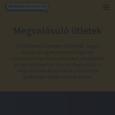
Megvalósuló ötletek
Itt láthatod a nyertes ötleteket, vagyis
azokat az egyes években legtöbb
szavazatot kapott javaslatokat, amelyeket
a Főpolgármesteri Hivatal megvalósít. A
megvalósulás állapotáról a projektek
adatlapján tájékoztatást adunk.