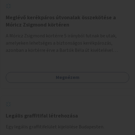
Meglévő kerékpáros útvonalak összekötése a
Móricz Zsigmond körtéren
A Móricz Zsigmond körtérre 5 irányból futnak be utak,
amelyeken lehetséges a biztonságos kerékpározás,
azonban a körtérre érve a Bartók Béla út kivételével
mindegyik kerékpáros útvonal megszakad. Alakítsuk ki a
kerékpáros útvonalak összekötését!
Megnézem
Legális graffitifal létrehozása
Egy legális graffitifelület kijelölése Budapesten.