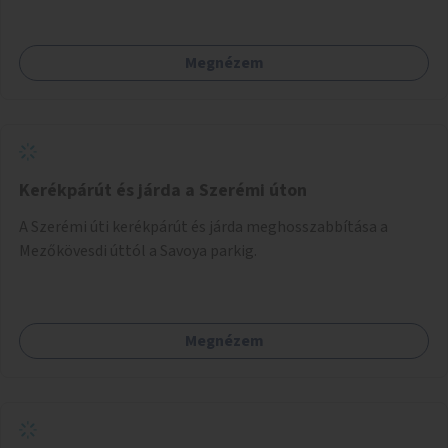
Megnézem
Kerékpárút és járda a Szerémi úton
A Szerémi úti kerékpárút és járda meghosszabbítása a
Mezőkövesdi úttól a Savoya parkig.
Megnézem