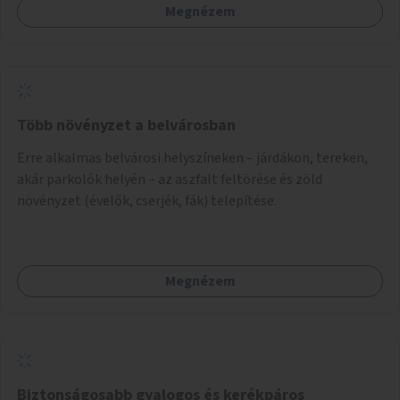
Megnézem
Több növényzet a belvárosban
Erre alkalmas belvárosi helyszíneken – járdákon, tereken,
akár parkolók helyén – az aszfalt feltörése és zöld
növényzet (évelők, cserjék, fák) telepítése.
Megnézem
Biztonságosabb gyalogos és kerékpáros