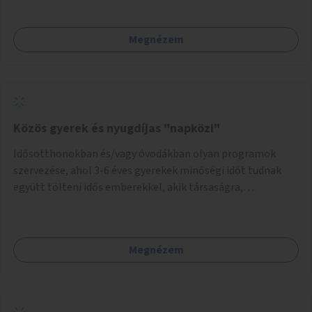
Megnézem
Közös gyerek és nyugdíjas "napközi"
Idősotthonokban és/vagy óvodákban olyan programok
szervezése, ahol 3-6 éves gyerekek minőségi időt tudnak
együtt tölteni idős emberekkel, akik társaságra,
beszélgetésre vágynak.
Megnézem