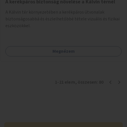
A kerékpáros biztonság növelése a Kálvin térnél
A Kálvin tér környezetében a kerékpáros útvonalak
biztonságosabbá és észlelhetőbbé tétele vizuális és fizikai
eszközökkel.
Megnézem
1
-
21
elem
, összesen:
80