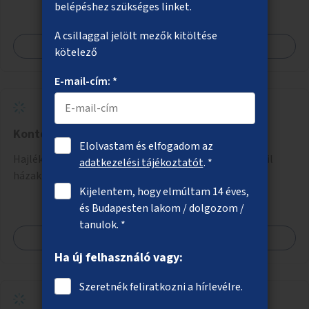
akár dézsából felfutó futónövényzet alkalmazása, legvégső
belépéshez szükséges linket.
megoldásként napvitorlák felszerelése.
A csillaggal jelölt mezők kitöltése
Megnézem
kötelező
E-mail-cím: *
Konténerházak hajléktalan családoknak
Elolvastam és elfogadom az
Hajléktalan családok lakhatásának megoldására mobil
adatkezelési tájékoztatót
. *
házak telepítése.
Kijelentem, hogy elmúltam 14 éves,
és Budapesten lakom / dolgozom /
tanulok. *
Megnézem
Ha új felhasználó vagy:
Szeretnék feliratkozni a hírlevélre.