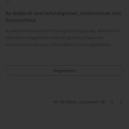
Az aluljárók üres helyiségeinek, kirakatainak civil
hasznosítása
Az aluljárók üres üzlethelyiségeiben ingyenes, dekoratív és
interaktív megjelenési lehetőség biztosítása civil
szervezetek számára, a társadalmi felelősségvállalás
jegyében. A cél, hogy közérdekű, segítő tevékenységeket
mutassanak be látványos, gondolatébresztő formában,
például rajzokkal, kérdésekkel, üzenetküldési lehetőséggel
Megnézem
vagy akciónapokkal – bérleti és közüzemi díjak nélkül, a
jelenlegi elhanyagolt állapot helyett.
43
-
63
elem
, összesen:
80