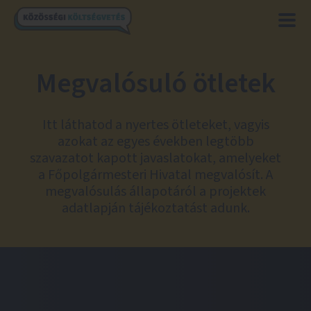
Megvalósuló ötletek
Itt láthatod a nyertes ötleteket, vagyis
azokat az egyes években legtöbb
szavazatot kapott javaslatokat, amelyeket
a Főpolgármesteri Hivatal megvalósít. A
megvalósulás állapotáról a projektek
adatlapján tájékoztatást adunk.