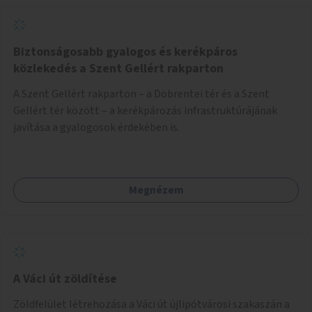
Biztonságosabb gyalogos és kerékpáros
közlekedés a Szent Gellért rakparton
A Szent Gellért rakparton – a Döbrentei tér és a Szent
Gellért tér között – a kerékpározás infrastruktúrájának
javítása a gyalogosok érdekében is.
Megnézem
A Váci út zöldítése
Zöldfelület létrehozása a Váci út újlipótvárosi szakaszán a