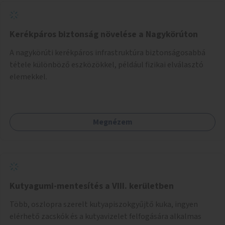
Kerékpáros biztonság növelése a Nagykörúton
A nagykörúti kerékpáros infrastruktúra biztonságosabbá
tétele különböző eszközökkel, például fizikai elválasztó
elemekkel.
Megnézem
Kutyagumi-mentesítés a VIII. kerületben
Több, oszlopra szerelt kutyapiszokgyűjtő kuka, ingyen
elérhető zacskók és a kutyavizelet felfogására alkalmas