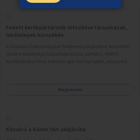
Fedett kerékpártárolók létesítése társasházak,
lakótelepek környékén
A Fővárosi Önkormányzat hirdessen pályázatot kerületek
részére lakótelepi/társasházi közös, zárható, fedett
kerékpártárolókra. Induljon egy mintaprojekt, amelynek
alapján fel lehet mérni, milyen feladatokkal jár a kerület
számára az üzemeltetés.
Megnézem
Közvécé a Kálvin téri aluljáróba