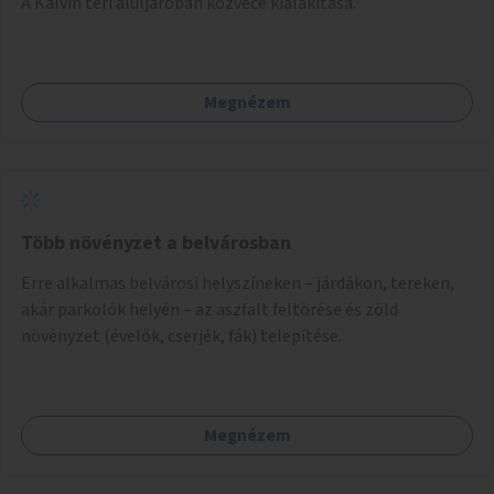
A Kálvin téri aluljáróban közvécé kialakítása.
Megnézem
Több növényzet a belvárosban
Erre alkalmas belvárosi helyszíneken – járdákon, tereken,
akár parkolók helyén – az aszfalt feltörése és zöld
növényzet (évelők, cserjék, fák) telepítése.
Megnézem