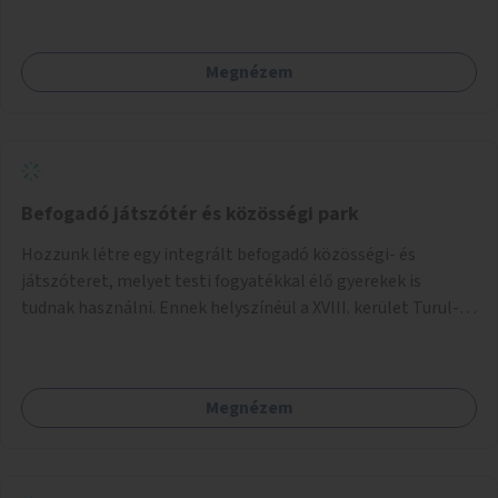
Megnézem
Befogadó játszótér és közösségi park
Hozzunk létre egy integrált befogadó közösségi- és
játszóteret, melyet testi fogyatékkal élő gyerekek is
tudnak használni. Ennek helyszínéül a XVIII. kerület Turul-
park területe lenne megfelelő, mely mind elérhetőségét,
mind infrastrukturális adottságait tekintve alkalmas egy új
játszótér kialakítására.
Megnézem