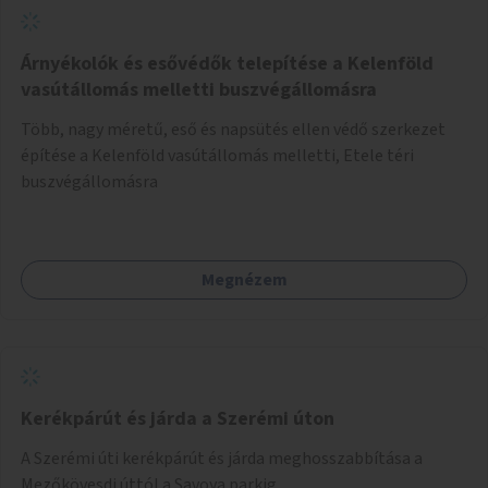
Árnyékolók és esővédők telepítése a Kelenföld
vasútállomás melletti buszvégállomásra
Több, nagy méretű, eső és napsütés ellen védő szerkezet
építése a Kelenföld vasútállomás melletti, Etele téri
buszvégállomásra
Megnézem
Kerékpárút és járda a Szerémi úton
A Szerémi úti kerékpárút és járda meghosszabbítása a
Mezőkövesdi úttól a Savoya parkig.