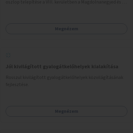
oszlop telepítése a VIII. kerületben a Magdolnanegyed és a
Palotanegyed néhány pontján, pilot jelleggel.
Megnézem
Jól kivilágított gyalogátkelőhelyek kialakítása
Rosszul kivilágított gyalogátkelőhelyek közvilágításának
fejlesztése.
Megnézem