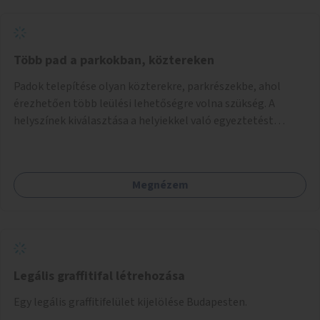
Több pad a parkokban, köztereken
Padok telepítése olyan közterekre, parkrészekbe, ahol
érezhetően több leülési lehetőségre volna szükség. A
helyszínek kiválasztása a helyiekkel való egyeztetést
követően történhet.
Megnézem
Legális graffitifal létrehozása
Egy legális graffitifelület kijelölése Budapesten.