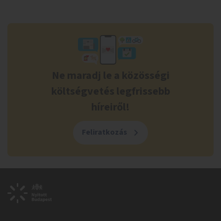
Ne maradj le a közösségi
költségvetés legfrissebb
híreiről!
Feliratkozás