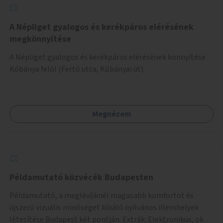
A Népliget gyalogos és kerékpáros elérésének
megkönnyítése
A Népliget gyalogos és kerékpáros elérésének könnyítése
Kőbánya felől (Fertő utca, Kőbányai út).
Megnézem
Példamutató közvécék Budapesten
Példamutató, a meglévőknél magasabb komfortot és
újszerű vizuális minőséget kínáló nyilvános illemhelyek
létesítése Budapest két pontján. Extrák: Elektronikus, okos