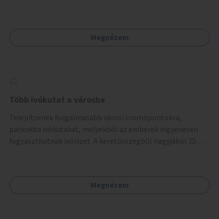
előtt.
Megnézem
Több ivókutat a városba
Telepítsenek forgalmasabb városi csomópontokra,
parkokba ivókutakat, melyekből az emberek ingyenesen
fogyaszthatnak ivóvizet. A keretösszegből nagyjából 25
ivókút telepítése lehetséges.
Megnézem