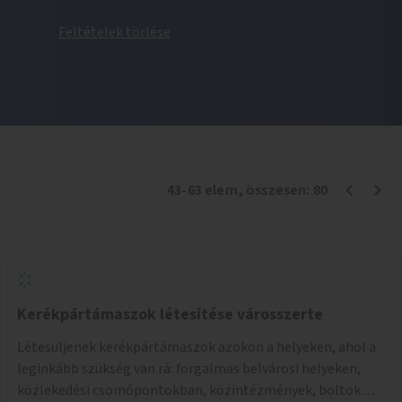
Feltételek törlése
43
-
63
elem
, összesen:
80
Kerékpártámaszok létesítése városszerte
Létesüljenek kerékpártámaszok azokon a helyeken, ahol a
leginkább szükség van rá: forgalmas belvárosi helyeken,
közlekedési csomópontokban, közintézmények, boltok