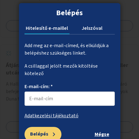
fizetési lehetőség vagy ingyenesség; újszerű fenntartási
Belépés
konstrukció kidolgozása; egyéb kapcsolt szolgáltatások
(pl. ivókút, telefontöltés).
Megnézem
Hitelesítő e-maillel
Jelszóval
Add meg az e-mail-címed, és elküldjük a
belépéshez szükséges linket.
Átjárási lehetőség a Duna-parti sétányra a Haller
A csillaggal jelölt mezők kitöltése
utcánál
kötelező
A Haller utca vonalában lévő soha el nem készült aluljáró
E-mail-cím: *
befejezése, ezáltal az átjárás biztosítása a HÉV-vágányok
Duna felőli oldalára.
Adatkezelési tájékoztató
Megnézem
Belépés
Mégse