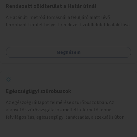
Rendezett zöldterület a Határ útnál
A Határ úti metróállomásnál a felüljáró alatt lévő
lerobbant terület helyett rendezett zöldfelület kialakítása.
Megnézem
Egészségügyi szűrőbuszok
Az egészségi állapot felmérése szűrőbuszokban. Az
alapvető szűrővizsgálatok mellett elérhető lenne
felvilágosítás, egészségügyi tanácsadás, a szexuális úton
terjedő betegségek szűrése és a szenvedélybetegek
támogatása.