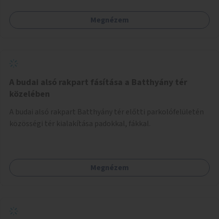
Megnézem
A budai alsó rakpart fásítása a Batthyány tér
közelében
A budai alsó rakpart Batthyány tér előtti parkolófelületén
közösségi tér kialakítása padokkal, fákkal.
Megnézem