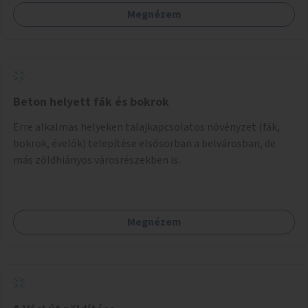
(pl. ivókút, telefontöltés).
Megnézem
Beton helyett fák és bokrok
Erre alkalmas helyeken talajkapcsolatos növényzet (fák,
bokrok, évelők) telepítése elsősorban a belvárosban, de
más zöldhiányos városrészekben is.
Megnézem