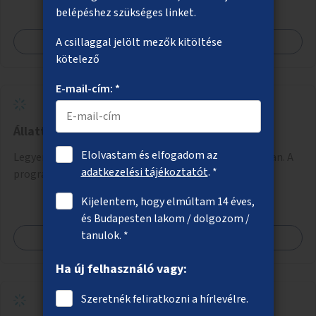
belépéshez szükséges linket.
Megnézem
A csillaggal jelölt mezők kitöltése
kötelező
E-mail-cím: *
Állatterápiás programok idősotthonokban
Elolvastam és elfogadom az
Legyenek állatterápiás programok az idősotthonokban. A
adatkezelési tájékoztatót
. *
programokba bekapcsolódhatnak óvodák is.
Kijelentem, hogy elmúltam 14 éves,
és Budapesten lakom / dolgozom /
tanulok. *
Megnézem
Ha új felhasználó vagy:
Szeretnék feliratkozni a hírlevélre.