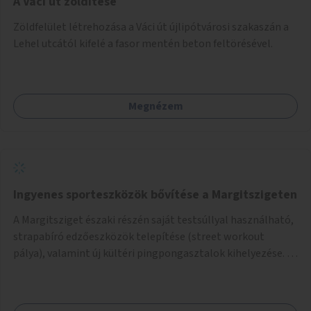
A Váci út zöldítése
Zöldfelület létrehozása a Váci út újlipótvárosi szakaszán a
Lehel utcától kifelé a fasor mentén beton feltörésével.
Megnézem
Ingyenes sporteszközök bővítése a Margitszigeten
A Margitsziget északi részén saját testsúllyal használható,
strapabíró edzőeszközök telepítése (street workout
pálya), valamint új kültéri pingpongasztalok kihelyezése. A
meglévő fitneszterület jelenleg alig felszerelt, így
kihasználatlan. A pingpongasztalok telepítésével egy
népszerű, ingyenes sportolási lehetőség válna elérhetővé a