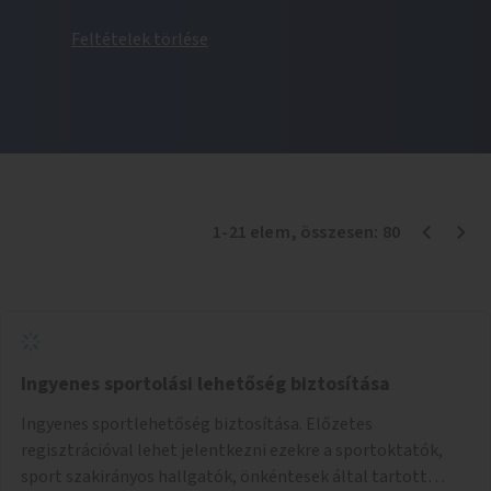
Feltételek törlése
1
-
21
elem
, összesen:
80
Ingyenes sportolási lehetőség biztosítása
Ingyenes sportlehetőség biztosítása. Előzetes
regisztrációval lehet jelentkezni ezekre a sportoktatók,
sport szakirányos hallgatók, önkéntesek által tartott