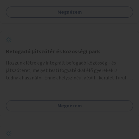
Megnézem
Befogadó játszótér és közösségi park
Hozzunk létre egy integrált befogadó közösségi- és
játszóteret, melyet testi fogyatékkal élő gyerekek is
tudnak használni. Ennek helyszínéül a XVIII. kerület Turul-
park területe lenne megfelelő, mely mind elérhetőségét,
mind infrastrukturális adottságait tekintve alkalmas egy új
játszótér kialakítására.
Megnézem