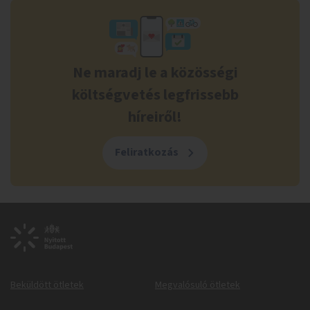
Ne maradj le a közösségi
költségvetés legfrissebb
híreiről!
Feliratkozás
Beküldött ötletek
Megvalósuló ötletek