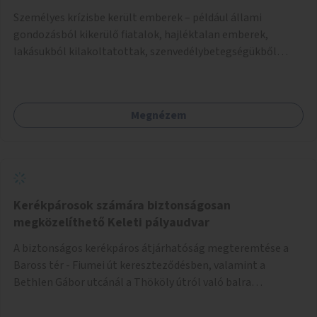
Személyes krízisbe került emberek – például állami
gondozásból kikerülő fiatalok, hajléktalan emberek,
lakásukból kilakoltatottak, szenvedélybetegségükből
kijönni szándékozók – számára rehabilitációs otthon
megteremtése Budapest valamely peremkerületén,
civil/szakmai szervezeti háttérrel. A program a közvetlen
Megnézem
segítségen, biztonságnyújtáson kívül gazdálkodásba is
bevonja az ott lévő személyeket, és egyben a
környezettudatos és fenntartható élettel kapcsolatos
szemléletformálást is céljának tekinti.
Kerékpárosok számára biztonságosan
megközelíthető Keleti pályaudvar
A biztonságos kerékpáros átjárhatóság megteremtése a
Baross tér - Fiumei út kereszteződésben, valamint a
Bethlen Gábor utcánál a Thököly útról való balra
kanyarodás biztosítása a Festetics György utca irányába.