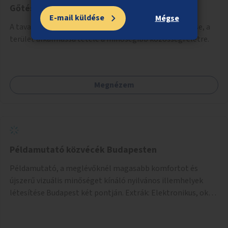
Gőtés-tó és környezetének rendbetétele
E-mail küldése
Mégse
A tavak körüli park rendezése, kukák, padok kihelyezése, a
terület alkalmassá tétele a minőségibb közösségi életre.
Megnézem
Példamutató közvécék Budapesten
Példamutató, a meglévőknél magasabb komfortot és
újszerű vizuális minőséget kínáló nyilvános illemhelyek
létesítése Budapest két pontján. Extrák: Elektronikus, okos
fizetési lehetőség vagy ingyenesség; újszerű fenntartási
konstrukció kidolgozása; egyéb kapcsolt szolgáltatások