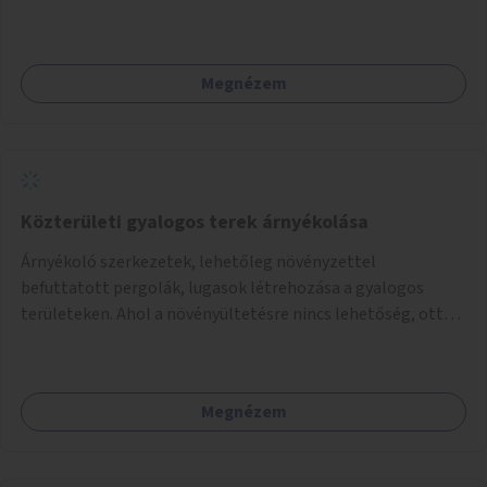
programokra.
Megnézem
Közterületi gyalogos terek árnyékolása
Árnyékoló szerkezetek, lehetőleg növényzettel
befuttatott pergolák, lugasok létrehozása a gyalogos
területeken. Ahol a növényültetésre nincs lehetőség, ott
akár dézsából felfutó futónövényzet alkalmazása, legvégső
megoldásként napvitorlák felszerelése.
Megnézem