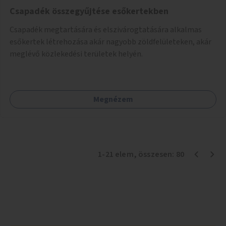
Csapadék összegyűjtése esőkertekben
Csapadék megtartására és elszivárogtatására alkalmas
esőkertek létrehozása akár nagyobb zöldfelületeken, akár
meglévő közlekedési területek helyén.
Megnézem
1
-
21
elem
, összesen:
80