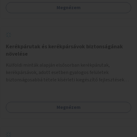
Megnézem
Kerékpárutak és kerékpársávok biztonságának
növelése
Külföldi minták alapján elsősorban kerékpárutak,
kerékpársávok, adott esetben gyalogos felületek
biztonságosabbá tétele kísérleti kiegészítő fejlesztésekkel
(terelők, műanyag elválasztó elemek, több és jobban
látható felfestés stb.)
Megnézem