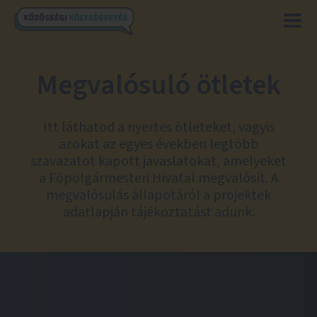
Megvalósuló ötletek
Itt láthatod a nyertes ötleteket, vagyis
azokat az egyes években legtöbb
szavazatot kapott javaslatokat, amelyeket
a Főpolgármesteri Hivatal megvalósít. A
megvalósulás állapotáról a projektek
adatlapján tájékoztatást adunk.