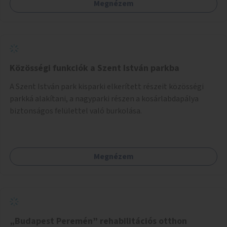
Megnézem
sziget északi felén, ahol jelenleg egyetlen asztal sem
található.
Közösségi funkciók a Szent István parkba
A Szent István park kisparki elkerített részeit közösségi
parkká alakítani, a nagyparki részen a kosárlabdapálya
biztonságos felülettel való burkolása.
Megnézem
„Budapest Peremén” rehabilitációs otthon