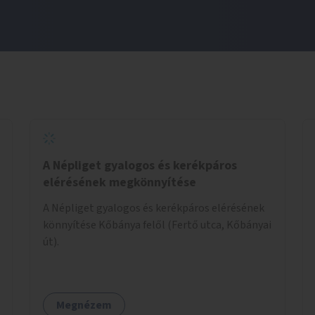
A Népliget gyalogos és kerékpáros
elérésének megkönnyítése
A Népliget gyalogos és kerékpáros elérésének
könnyítése Kőbánya felől (Fertő utca, Kőbányai
út).
Megnézem