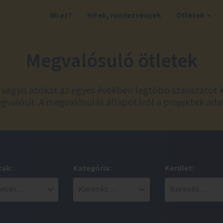
Mi ez?
Hírek, rendezvények
Ötletek
Megvalósuló ötletek
t, vagyis azokat az egyes években legtöbb szavazatot 
valósít. A megvalósulás állapotáról a projektek ada
zak:
Kategória:
Kerület: