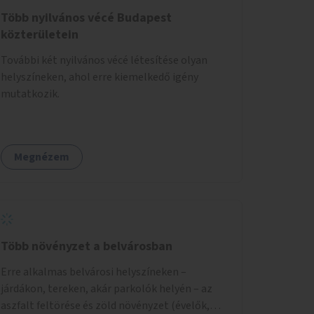
Több nyilvános vécé Budapest
közterületein
További két nyilvános vécé létesítése olyan
helyszíneken, ahol erre kiemelkedő igény
mutatkozik.
Megnézem
Több növényzet a belvárosban
Erre alkalmas belvárosi helyszíneken –
járdákon, tereken, akár parkolók helyén – az
aszfalt feltörése és zöld növényzet (évelők,