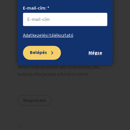
érdekében is.
E-mail-cím: *
Megnézem
Adatkezelési tájékoztató
Belépés
Mégse
A Boráros tér zöldítése
Minél több árnyékot adó zöld növény, fák,
bokrok elhelyezése a Boráros téren.
Megnézem