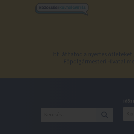
Itt láthatod a nyertes ötleteke
Főpolgármesteri Hivatal meg
Idős