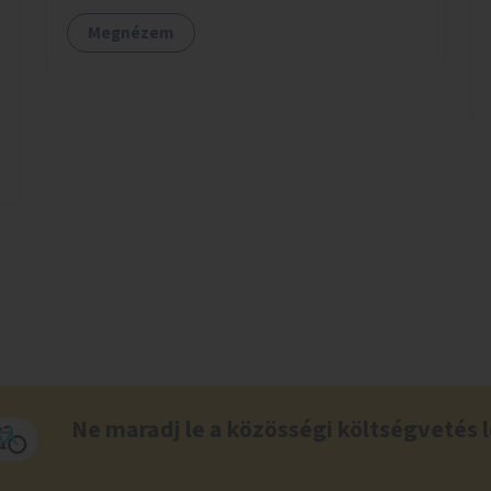
Megnézem
Ne maradj le a közösségi költségvetés l