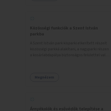
Közösségi funkciók a Szent István
parkba
A Szent István park kisparki elkerített részeit
közösségi parkká alakítani, a nagyparki részen
a kosárlabdapálya biztonságos felülettel való
burkolása.
Megnézem
Árnyékolók és esővédők telepítése a