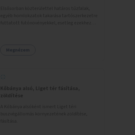
Elsősorban közterülettel határos tűzfalak,
egyéb homlokzatok takarása tartószerkezetre
futtatott futónövényekkel, esetleg ezekhez
kapcsolódóan lugasok kialakítása. Ezzel olyan
belvárosi helyszíneken növelhető a
zöldfelületek mennyisége, ahol helyhiány
Megnézem
miatt másra nincs lehetőség.
Kőbánya alsó, Liget tér fásítása,
zöldítése
A Kőbánya alsóként ismert Liget téri
buszvégállomás környezetének zöldítése,
fásítása.