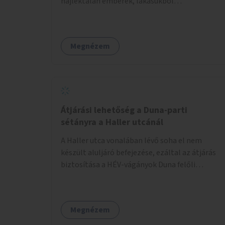
hajléktalan emberek, lakásukból
kilakoltatottak, szenvedélybetegségükből
kijönni szándékozók – számára rehabilitációs
otthon megteremtése Budapest valamely
Megnézem
peremkerületén, civil/szakmai szervezeti
háttérrel. A program a közvetlen segítségen,
biztonságnyújtáson kívül gazdálkodásba is
bevonja az ott lévő személyeket, és egyben a
környezettudatos és fenntartható élettel
kapcsolatos szemléletformálást is céljának
Átjárási lehetőség a Duna-parti
tekinti.
sétányra a Haller utcánál
A Haller utca vonalában lévő soha el nem
készült aluljáró befejezése, ezáltal az átjárás
biztosítása a HÉV-vágányok Duna felőli
oldalára.
Megnézem