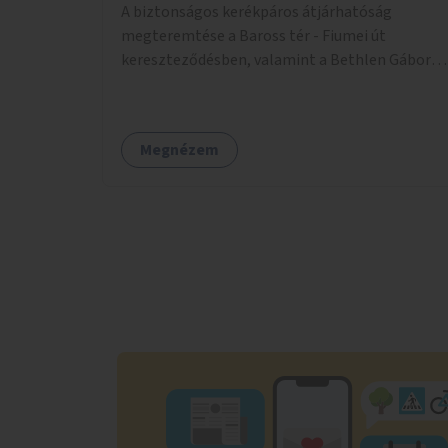
A biztonságos kerékpáros átjárhatóság
megteremtése a Baross tér - Fiumei út
kereszteződésben, valamint a Bethlen Gábor
utcánál a Thököly útról való balra kanyarodás
biztosítása a Festetics György utca irányába.
Megnézem