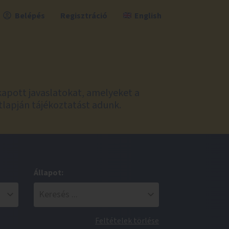
Belépés
Regisztráció
English
kapott javaslatokat, amelyeket a
tlapján tájékoztatást adunk.
Állapot:
Feltételek törlése