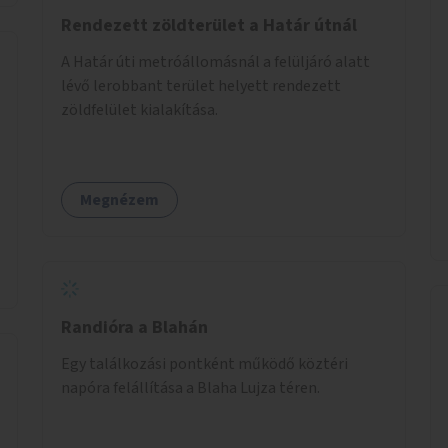
Rendezett zöldterület a Határ útnál
A Határ úti metróállomásnál a felüljáró alatt
lévő lerobbant terület helyett rendezett
zöldfelület kialakítása.
Megnézem
Randióra a Blahán
Egy találkozási pontként működő köztéri
napóra felállítása a Blaha Lujza téren.