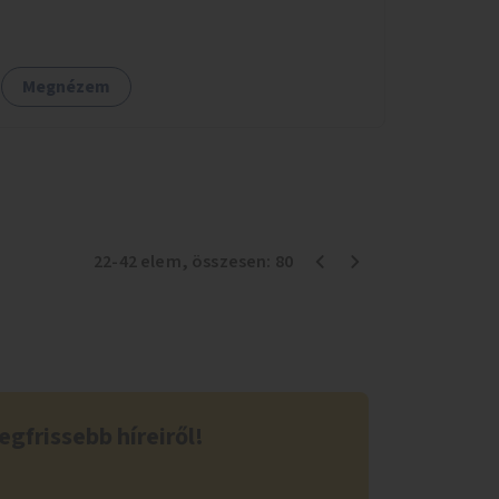
cserjék, fák) telepítése.
Megnézem
22
-
42
elem
, összesen:
80
egfrissebb híreiről!