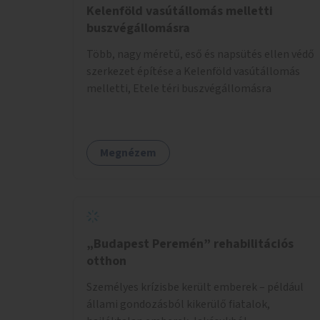
Kelenföld vasútállomás melletti
buszvégállomásra
Több, nagy méretű, eső és napsütés ellen védő
szerkezet építése a Kelenföld vasútállomás
melletti, Etele téri buszvégállomásra
Megnézem
„Budapest Peremén” rehabilitációs
otthon
Személyes krízisbe került emberek – például
állami gondozásból kikerülő fiatalok,