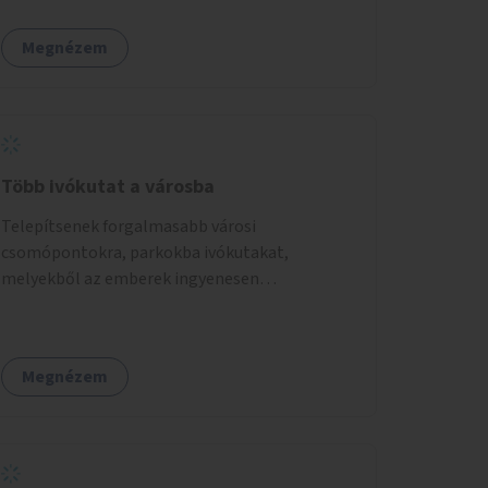
Megnézem
Több ivókutat a városba
Telepítsenek forgalmasabb városi
csomópontokra, parkokba ivókutakat,
melyekből az emberek ingyenesen
fogyaszthatnak ivóvizet. A keretösszegből
nagyjából 25 ivókút telepítése lehetséges.
Megnézem