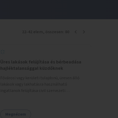
22
-
42
elem
, összesen:
80
Üres lakások felújítása és bérbeadása
hajléktalansággal küzdőknek
Fővárosi vagy kerületi tulajdonú, üresen álló
lakások vagy lakhatásra használható
ingatlanok felújítása civil szervezeti
segítséggel és az érintettek önkéntes
munkájával, majd a kialakított lakások,
lakóegységek bérbeadása rászorulók számára.
Megnézem