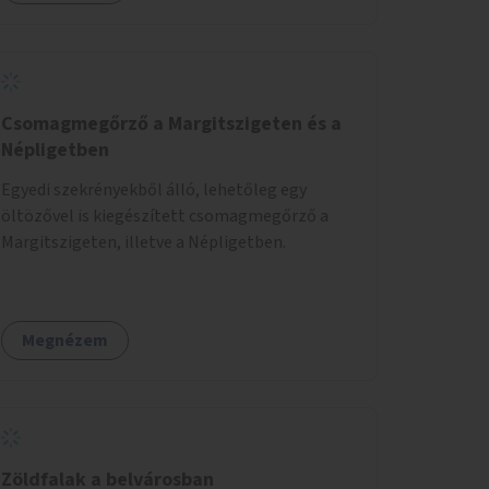
Csomagmegőrző a Margitszigeten és a
Népligetben
Egyedi szekrényekből álló, lehetőleg egy
öltözővel is kiegészített csomagmegőrző a
Margitszigeten, illetve a Népligetben.
Megnézem
Zöldfalak a belvárosban