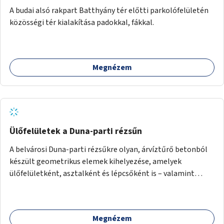
A budai alsó rakpart Batthyány tér előtti parkolófelületén
közösségi tér kialakítása padokkal, fákkal.
Megnézem
Ülőfelületek a Duna-parti rézsűn
A belvárosi Duna-parti rézsűkre olyan, árvíztűrő betonból
készült geometrikus elemek kihelyezése, amelyek
ülőfelületként, asztalként és lépcsőként is – valamint
néhány esetben extra funkcióval (kutyaitató, grill) –
használhatók. Civilek bevonása a fenntartásba.
Megnézem