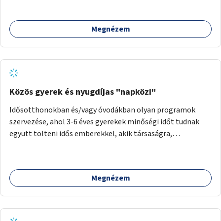
Megnézem
Közös gyerek és nyugdíjas "napközi"
Idősotthonokban és/vagy óvodákban olyan programok
szervezése, ahol 3-6 éves gyerekek minőségi időt tudnak
együtt tölteni idős emberekkel, akik társaságra,
beszélgetésre vágynak.
Megnézem