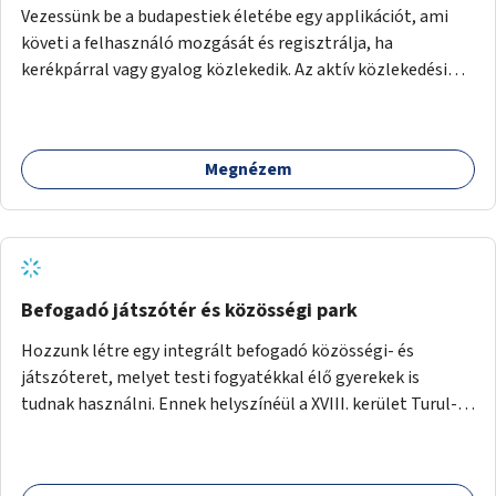
Vezessünk be a budapestiek életébe egy applikációt, ami
követi a felhasználó mozgását és regisztrálja, ha
kerékpárral vagy gyalog közlekedik. Az aktív közlekedési
formákat virtuálisan jutalmazza, amit az együttműködő
üzleti partnereknél kedvezményekre, ajándékokra válthat a
felhasználó.
Megnézem
Befogadó játszótér és közösségi park
Hozzunk létre egy integrált befogadó közösségi- és
játszóteret, melyet testi fogyatékkal élő gyerekek is
tudnak használni. Ennek helyszínéül a XVIII. kerület Turul-
park területe lenne megfelelő, mely mind elérhetőségét,
mind infrastrukturális adottságait tekintve alkalmas egy új
játszótér kialakítására.