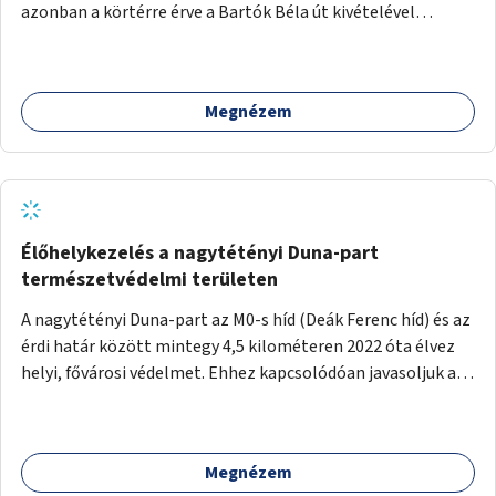
azonban a körtérre érve a Bartók Béla út kivételével
mindegyik kerékpáros útvonal megszakad. Alakítsuk ki a
kerékpáros útvonalak összekötését!
Megnézem
Élőhelykezelés a nagytétényi Duna-part
természetvédelmi területen
A nagytétényi Duna-part az M0-s híd (Deák Ferenc híd) és az
érdi határ között mintegy 4,5 kilométeren 2022 óta élvez
helyi, fővárosi védelmet. Ehhez kapcsolódóan javasoljuk a
terület élőhelykezelését, a tájidegen, invazív fajok
ritkítását, visszaszorítását.
Megnézem