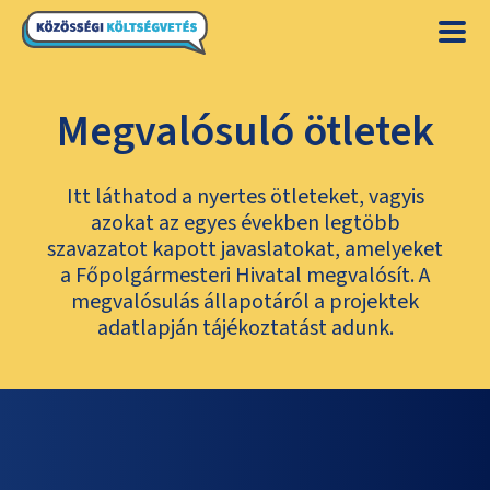
Megvalósuló ötletek
Itt láthatod a nyertes ötleteket, vagyis
azokat az egyes években legtöbb
szavazatot kapott javaslatokat, amelyeket
a Főpolgármesteri Hivatal megvalósít. A
megvalósulás állapotáról a projektek
adatlapján tájékoztatást adunk.