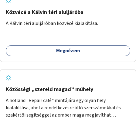
Közvécé a Kálvin téri aluljáróba
A Kálvin téri aluljáróban közvécé kialakítása.
Megnézem
Közösségi „szereld magad” műhely
A holland "Repair café" mintájára egy olyan hely
kialakítása, ahol a rendelkezésre álló szerszámokkal és
szakértői segítséggel az ember maga megjavíthat
elromlott tárgyakat. A műhely egyben találkozóhely is,
lehetőség arra, hogy a közösség tagjai is segítsenek