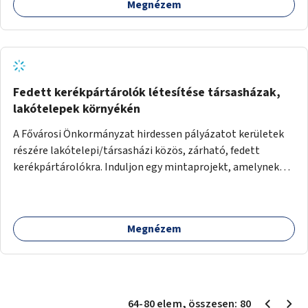
Megnézem
Fedett kerékpártárolók létesítése társasházak,
lakótelepek környékén
A Fővárosi Önkormányzat hirdessen pályázatot kerületek
részére lakótelepi/társasházi közös, zárható, fedett
kerékpártárolókra. Induljon egy mintaprojekt, amelynek
alapján fel lehet mérni, milyen feladatokkal jár a kerület
számára az üzemeltetés.
Megnézem
64
-
80
elem
, összesen:
80