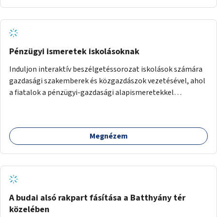
Pénzügyi ismeretek iskolásoknak
Induljon interaktív beszélgetéssorozat iskolások számára
gazdasági szakemberek és közgazdászok vezetésével, ahol
a fiatalok a pénzügyi-gazdasági alapismeretekkel
kapcsolatban tájékozódhatnak. A program többalkalmas
lenne, heti rendszerességgel tartanák iskolai csoportok
számára, önkormányzati intézményben vagy külső
Megnézem
helyszínen iskolai együttműködéssel. A szervezést az
Önkormányzat koordinálná, a tematikát a szakemberek
alakítanák ki, külön figyelmet fordítva a hátrányos helyzetű
gyerekek bevonására is. A program pilot jelleggel indulna,
több korosztály számára.
A budai alsó rakpart fásítása a Batthyány tér
közelében