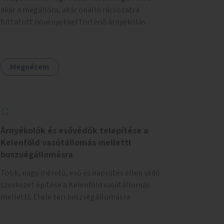
akár a megállóra, akár önálló rácsozatra
futtatott növényekkel történő árnyékolás.
Megnézem
Árnyékolók és esővédők telepítése a
Kelenföld vasútállomás melletti
buszvégállomásra
Több, nagy méretű, eső és napsütés ellen védő
szerkezet építése a Kelenföld vasútállomás
melletti, Etele téri buszvégállomásra