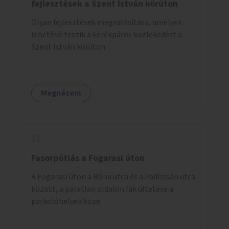
fejlesztések a Szent István körúton
Olyan fejlesztések megvalósítása, amelyek
lehetővé teszik a kerékpáros közlekedést a
Szent István körúton.
Megnézem
Fasorpótlás a Fogarasi úton
A Fogarasi úton a Róna utca és a Padlizsán utca
között, a páratlan oldalon fák ültetése a
parkolóhelyek közé.