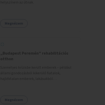
helyszínein az útnak.
Megnézem
„Budapest Peremén” rehabilitációs
otthon
Személyes krízisbe került emberek – például
állami gondozásból kikerülő fiatalok,
hajléktalan emberek, lakásukból
kilakoltatottak, szenvedélybetegségükből
kijönni szándékozók – számára rehabilitációs
otthon megteremtése Budapest valamely
Megnézem
peremkerületén, civil/szakmai szervezeti