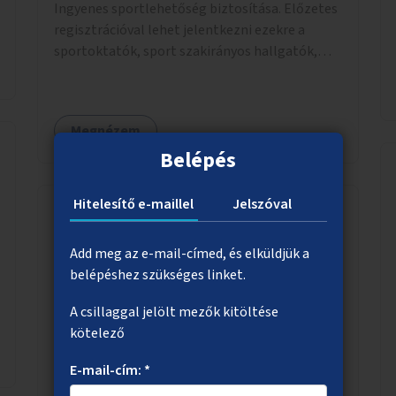
Ingyenes sportlehetőség biztosítása. Előzetes
regisztrációval lehet jelentkezni ezekre a
sportoktatók, sport szakirányos hallgatók,
önkéntesek által tartott programokra.
Megnézem
Belépés
Hitelesítő e-maillel
Jelszóval
Legális streetart akciók
Add meg az e-mail-címed, és elküldjük a
belépéshez szükséges linket.
Jelöljünk ki elhanyagolt utcai elemeket, pl.
szellőzők, oszlopok, villanyszekrények, padok,
A csillaggal jelölt mezők kitöltése
buszmegállók, amelyek újrafestését,
kötelező
dekorálását civilekre bíznánk. Támogassuk a
közösségi alapon való megújulást a szükséges
E-mail-cím: *
eszközökkel.