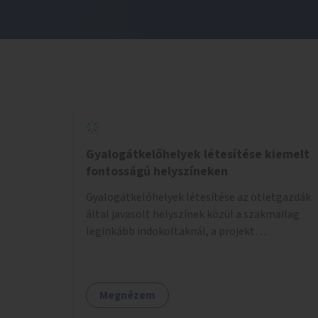
Gyalogátkelőhelyek létesítése kiemelt
fontosságú helyszíneken
Gyalogátkelőhelyek létesítése az ötletgazdák
által javasolt helyszínek közül a szakmailag
leginkább indokoltaknál, a projekt
költségkeretéből.
Megnézem