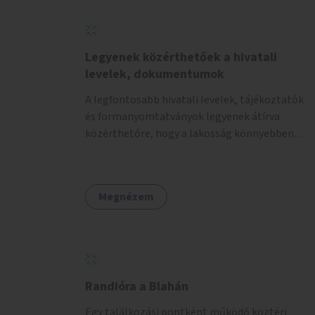
Legyenek közérthetőek a hivatali
levelek, dokumentumok
A legfontosabb hivatali levelek, tájékoztatók
és formanyomtatványok legyenek átírva
közérthetőre, hogy a lakosság könnyebben
megértse azokat.
Megnézem
Randióra a Blahán
Egy találkozási pontként működő köztéri