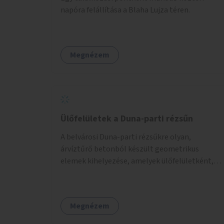
napóra felállítása a Blaha Lujza téren.
Megnézem
Ülőfelületek a Duna-parti rézsűn
A belvárosi Duna-parti rézsűkre olyan,
árvíztűrő betonból készült geometrikus
elemek kihelyezése, amelyek ülőfelületként,
asztalként és lépcsőként is – valamint néhány
esetben extra funkcióval (kutyaitató, grill) –
használhatók. Civilek bevonása a fenntartásba.
Megnézem