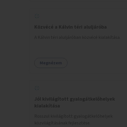
Közvécé a Kálvin téri aluljáróba
A Kálvin téri aluljáróban közvécé kialakítása.
Megnézem
Jól kivilágított gyalogátkelőhelyek
kialakítása
Rosszul kivilágított gyalogátkelőhelyek
közvilágításának fejlesztése.