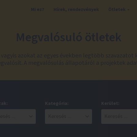
Mi ez?
Hírek, rendezvények
Ötletek
Megvalósuló ötletek
t, vagyis azokat az egyes években legtöbb szavazatot 
valósít. A megvalósulás állapotáról a projektek ada
zak:
Kategória:
Kerület: