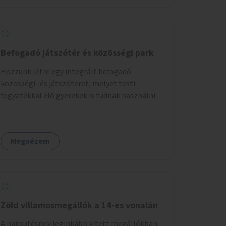
háttérrel. A program a közvetlen segítségen,
biztonságnyújtáson kívül gazdálkodásba is
bevonja az ott lévő személyeket, és egyben a
környezettudatos és fenntartható élettel
kapcsolatos szemléletformálást is céljának
Befogadó játszótér és közösségi park
tekinti.
Hozzunk létre egy integrált befogadó
közösségi- és játszóteret, melyet testi
fogyatékkal élő gyerekek is tudnak használni.
Ennek helyszínéül a XVIII. kerület Turul-park
területe lenne megfelelő, mely mind
elérhetőségét, mind infrastrukturális
Megnézem
adottságait tekintve alkalmas egy új játszótér
kialakítására.
Zöld villamosmegállók a 14-es vonalán
A napsütésnek leginkább kitett megállókban