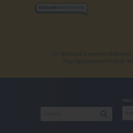
Itt láthatod a nyertes ötleteke
Főpolgármesteri Hivatal meg
Idős