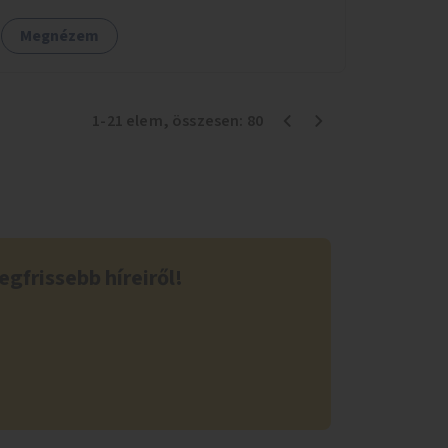
Megnézem
1
-
21
elem
, összesen:
80
egfrissebb híreiről!