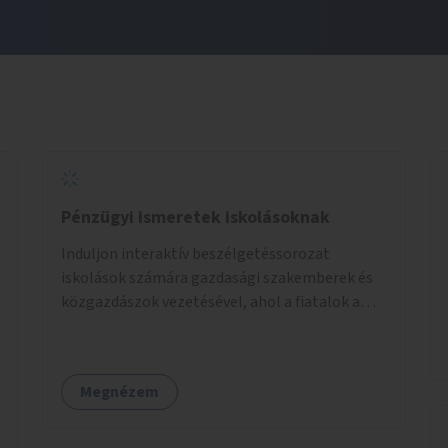
Pénzügyi ismeretek iskolásoknak
Induljon interaktív beszélgetéssorozat
iskolások számára gazdasági szakemberek és
közgazdászok vezetésével, ahol a fiatalok a
pénzügyi-gazdasági alapismeretekkel
kapcsolatban tájékozódhatnak. A program
többalkalmas lenne, heti rendszerességgel
Megnézem
tartanák iskolai csoportok számára,
önkormányzati intézményben vagy külső
helyszínen iskolai együttműködéssel. A