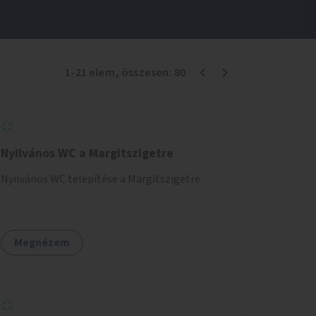
1
-
21
elem
, összesen:
80
Nyilvános WC a Margitszigetre
Nyilvános WC telepítése a Margitszigetre.
Megnézem