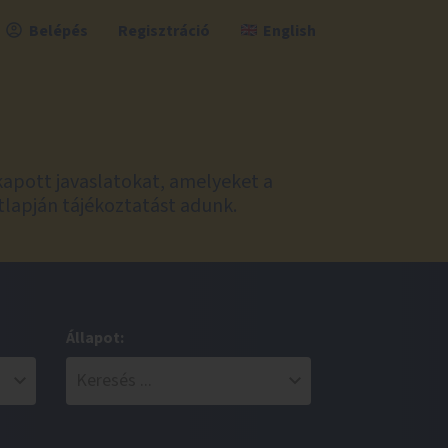
Belépés
Regisztráció
English
kapott javaslatokat, amelyeket a
tlapján tájékoztatást adunk.
Állapot: