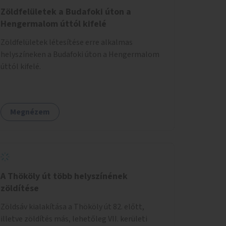
Zöldfelületek a Budafoki úton a
Hengermalom úttól kifelé
Zöldfelületek létesítése erre alkalmas
helyszíneken a Budafoki úton a Hengermalom
úttól kifelé.
Megnézem
A Thököly út több helyszínének
zöldítése
Zöldsáv kialakítása a Thököly út 82. előtt,
illetve zöldítés más, lehetőleg VII. kerületi