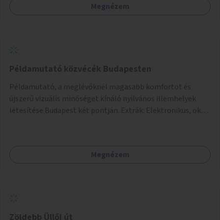
Megnézem
Példamutató közvécék Budapesten
Példamutató, a meglévőknél magasabb komfortot és
újszerű vizuális minőséget kínáló nyilvános illemhelyek
létesítése Budapest két pontján. Extrák: Elektronikus, okos
fizetési lehetőség vagy ingyenesség; újszerű fenntartási
konstrukció kidolgozása; egyéb kapcsolt szolgáltatások
(pl. ivókút, telefontöltés).
Megnézem
Zöldebb Üllői út