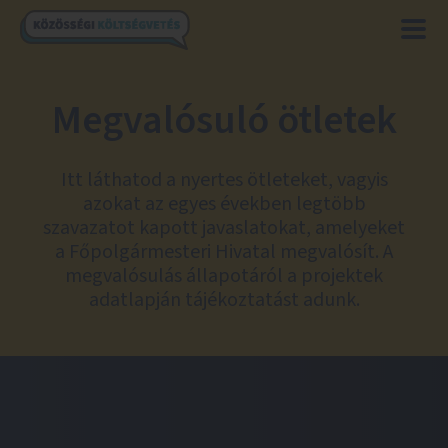
Megvalósuló ötletek
Itt láthatod a nyertes ötleteket, vagyis
azokat az egyes években legtöbb
szavazatot kapott javaslatokat, amelyeket
a Főpolgármesteri Hivatal megvalósít. A
megvalósulás állapotáról a projektek
adatlapján tájékoztatást adunk.