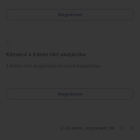
Megnézem
Közvécé a Kálvin téri aluljáróba
A Kálvin téri aluljáróban közvécé kialakítása.
Megnézem
1
-
21
elem
, összesen:
80