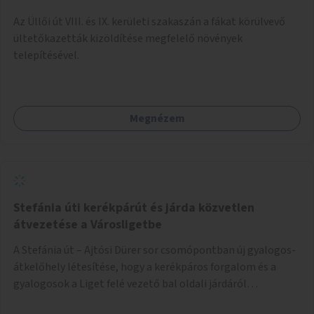
Az Üllői út VIII. és IX. kerületi szakaszán a fákat körülvevő
ültetőkazetták kizöldítése megfelelő növények
telepítésével.
Megnézem
Stefánia úti kerékpárút és járda közvetlen
átvezetése a Városligetbe
A Stefánia út – Ajtósi Dürer sor csomópontban új gyalogos-
átkelőhely létesítése, hogy a kerékpáros forgalom és a
gyalogosok a Liget felé vezető bal oldali járdáról
közvetlenül átkelhessenek a Városligetbe.