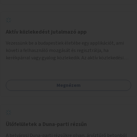
Aktív közlekedést jutalmazó app
Vezessünk be a budapestiek életébe egy applikációt, ami
követi a felhasználó mozgását és regisztrálja, ha
kerékpárral vagy gyalog közlekedik. Az aktív közlekedési
formákat virtuálisan jutalmazza, amit az együttműködő
üzleti partnereknél kedvezményekre, ajándékokra válthat a
felhasználó.
Megnézem
Ülőfelületek a Duna-parti rézsűn
A belvárosi Duna-parti rézsűkre olyan, árvíztűrő betonból