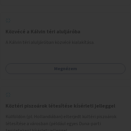
Közvécé a Kálvin téri aluljáróba
A Kálvin téri aluljáróban közvécé kialakítása.
Megnézem
Köztéri piszoárok létesítése kísérleti jelleggel
Külföldön (pl. Hollandiában) elterjedt kültéri piszoárok
létesítése a városban (például egyes Duna-parti
területeken) kísérleti jelleggel.