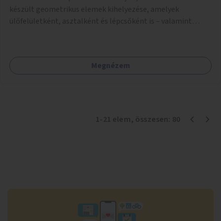
készült geometrikus elemek kihelyezése, amelyek
ülőfelületként, asztalként és lépcsőként is – valamint
néhány esetben extra funkcióval (kutyaitató, grill) –
használhatók. Civilek bevonása a fenntartásba.
Megnézem
1
-
21
elem
, összesen:
80