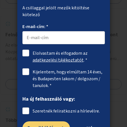
A csillaggal jelölt mezők kitöltése
kötelező
E-mail-cím: *
Felnőtt Autista Szabadidős és Kulturális Központ
Az első hazai Felnőtt Autista Szabadidős és Kulturális
Központ létrehozása a fővárosban, ahol az alapszintű
Elolvastam és elfogadom az
oktatásból, továbbképzésből és a felsőoktatásból kikerülő
adatkezelési tájékoztatót
. *
autista fiatalok élethosszig tartó támogatásra és
Kijelentem, hogy elmúltam 14 éves,
közösségekre találhatnak.
és Budapesten lakom / dolgozom /
Megnézem
tanulok. *
Ha új felhasználó vagy:
Szeretnék feliratkozni a hírlevélre.
Több növényzet a belvárosban