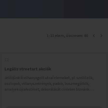
1
-
21
elem
, összesen:
80
Legális streetart akciók
Jelöljünk ki elhanyagolt utcai elemeket, pl. szellőzők,
oszlopok, villanyszekrények, padok, buszmegállók,
amelyek újrafestését, dekorálását civilekre bíznánk.
Támogassuk a közösségi alapon való megújulást a
szükséges eszközökkel.