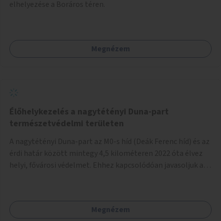
elhelyezése a Boráros téren.
Megnézem
Élőhelykezelés a nagytétényi Duna-part
természetvédelmi területen
A nagytétényi Duna-part az M0-s híd (Deák Ferenc híd) és az
érdi határ között mintegy 4,5 kilométeren 2022 óta élvez
helyi, fővárosi védelmet. Ehhez kapcsolódóan javasoljuk a
terület élőhelykezelését, a tájidegen, invazív fajok
ritkítását, visszaszorítását.
Megnézem