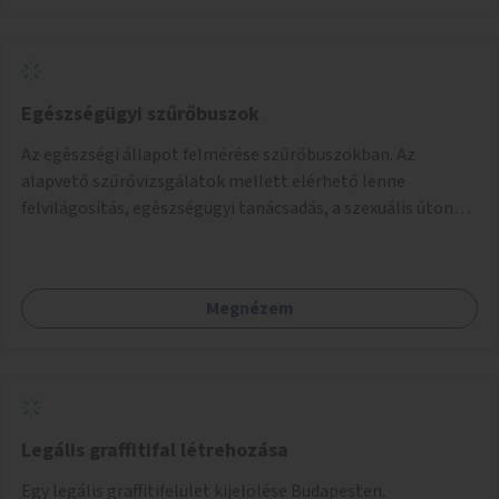
Egészségügyi szűrőbuszok
Az egészségi állapot felmérése szűrőbuszokban. Az
alapvető szűrővizsgálatok mellett elérhető lenne
felvilágosítás, egészségügyi tanácsadás, a szexuális úton
terjedő betegségek szűrése és a szenvedélybetegek
támogatása.
Megnézem
Legális graffitifal létrehozása
Egy legális graffitifelület kijelölése Budapesten.