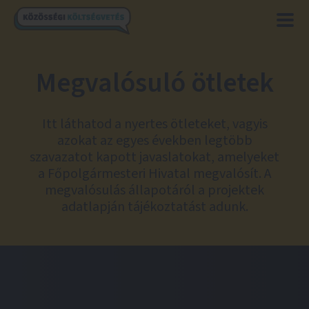
Megvalósuló ötletek
Itt láthatod a nyertes ötleteket, vagyis
azokat az egyes években legtöbb
szavazatot kapott javaslatokat, amelyeket
a Főpolgármesteri Hivatal megvalósít. A
megvalósulás állapotáról a projektek
adatlapján tájékoztatást adunk.