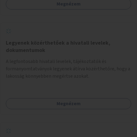
Megnézem
Legyenek közérthetőek a hivatali levelek,
dokumentumok
A legfontosabb hivatali levelek, tájékoztatók és
formanyomtatványok legyenek átírva közérthetőre, hogy a
lakosság könnyebben megértse azokat.
Megnézem