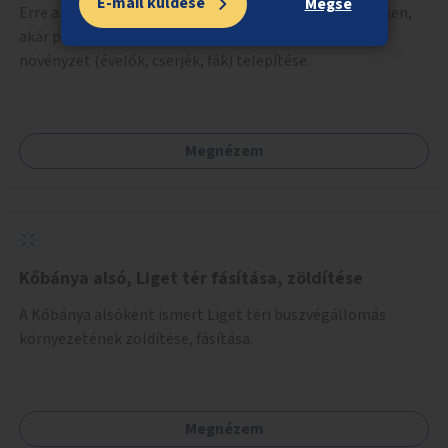
E-mail küldése
Mégse
Erre alkalmas belvárosi helyszíneken – járdákon, tereken,
akár parkolók helyén – az aszfalt feltörése és zöld
növényzet (évelők, cserjék, fák) telepítése.
Megnézem
Kőbánya alsó, Liget tér fásítása, zöldítése
A Kőbánya alsóként ismert Liget téri buszvégállomás
környezetének zöldítése, fásítása.
Megnézem