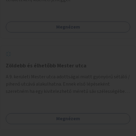
Megnézem
Zöldebb és élhetőbb Mester utca
A 9. kerületi Mester utca adottságai miatt gyönyörű sétáló /
pihenő utcává alakulhatna. Ennek első lépéseként
szeretném ha egy kivitelezhető méretű sáv szélességében
a beton helyén ládás, vagy a földbe ültetett növényzet
lenne, praktikusan a járda és az autós sáv találkozásánál, a
platán fák között. A lakók, boltok és vendéglátó helyek
Megnézem
együttműködését kérnénk abban, hogy ez a zöld sáv ne
pusztuljon ki, és megtartsa azt a jó hangulatot, amiből már
könnyebb lesz elképzelni a következő lépést egészen