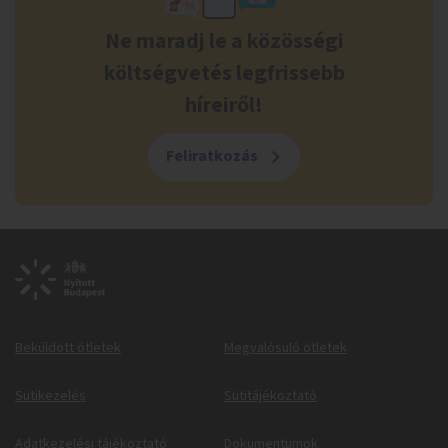
Ne maradj le a közösségi
költségvetés legfrissebb
híreiről!
Feliratkozás
Beküldött ötletek
Megvalósuló ötletek
Sütikezelés
Sütitájékoztató
Adatkezelési tájékoztató
Dokumentumok