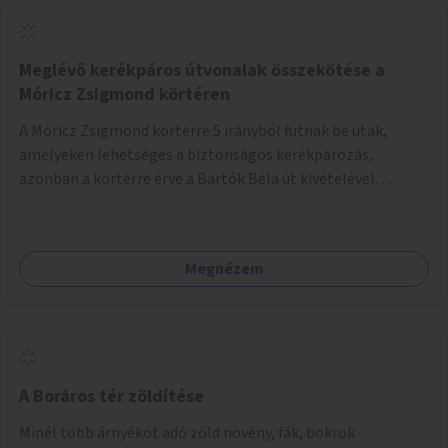
addig, amíg komolyabb forgalomcsillapítások és zöldítések
nem létesülnek a Mester utcában.
Meglévő kerékpáros útvonalak összekötése a
Móricz Zsigmond körtéren
A Móricz Zsigmond körtérre 5 irányból futnak be utak,
amelyeken lehetséges a biztonságos kerékpározás,
azonban a körtérre érve a Bartók Béla út kivételével
mindegyik kerékpáros útvonal megszakad. Alakítsuk ki a
kerékpáros útvonalak összekötését!
Megnézem
A Boráros tér zöldítése
Minél több árnyékot adó zöld növény, fák, bokrok