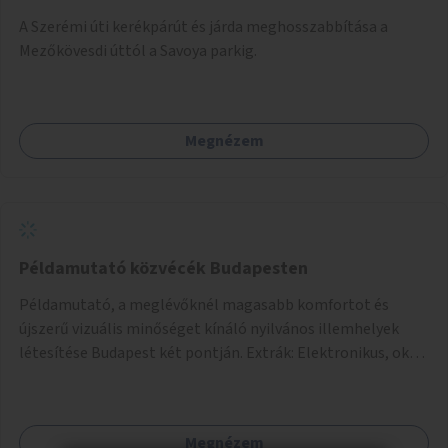
A Szerémi úti kerékpárút és járda meghosszabbítása a
Mezőkövesdi úttól a Savoya parkig.
Megnézem
Példamutató közvécék Budapesten
Példamutató, a meglévőknél magasabb komfortot és
újszerű vizuális minőséget kínáló nyilvános illemhelyek
létesítése Budapest két pontján. Extrák: Elektronikus, okos
fizetési lehetőség vagy ingyenesség; újszerű fenntartási
konstrukció kidolgozása; egyéb kapcsolt szolgáltatások
(pl. ivókút, telefontöltés).
Megnézem