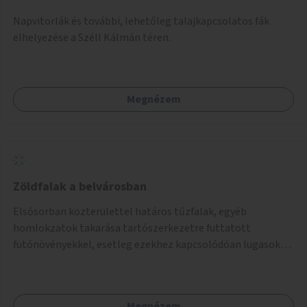
Napvitorlák és további, lehetőleg talajkapcsolatos fák
elhelyezése a Széll Kálmán téren.
Megnézem
Zöldfalak a belvárosban
Elsősorban közterülettel határos tűzfalak, egyéb
homlokzatok takarása tartószerkezetre futtatott
futónövényekkel, esetleg ezekhez kapcsolódóan lugasok
kialakítása. Ezzel olyan belvárosi helyszíneken növelhető a
zöldfelületek mennyisége, ahol helyhiány miatt másra
nincs lehetőség.
Megnézem