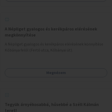
A Népliget gyalogos és kerékpáros elérésének
megkönnyítése
A Népliget gyalogos és kerékpáros elérésének könnyítése
Kőbánya felől (Fertő utca, Kőbányai út).
Megnézem
Tegyük árnyékosabbá, hűsebbé a Széll Kálmán
teret!