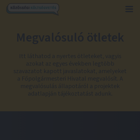
Megvalósuló ötletek
Itt láthatod a nyertes ötleteket, vagyis
azokat az egyes években legtöbb
szavazatot kapott javaslatokat, amelyeket
a Főpolgármesteri Hivatal megvalósít. A
megvalósulás állapotáról a projektek
adatlapján tájékoztatást adunk.