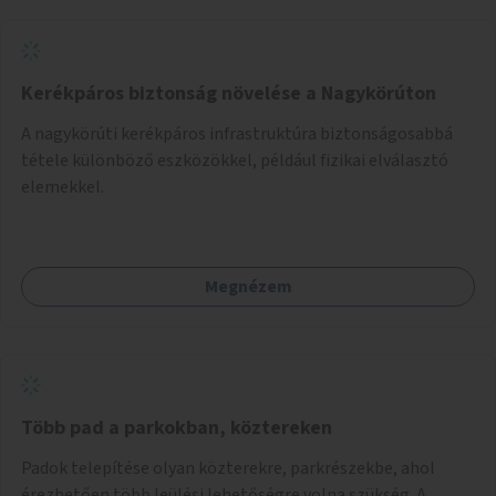
Kerékpáros biztonság növelése a Nagykörúton
A nagykörúti kerékpáros infrastruktúra biztonságosabbá
tétele különböző eszközökkel, például fizikai elválasztó
elemekkel.
Megnézem
Több pad a parkokban, köztereken
Padok telepítése olyan közterekre, parkrészekbe, ahol
érezhetően több leülési lehetőségre volna szükség. A