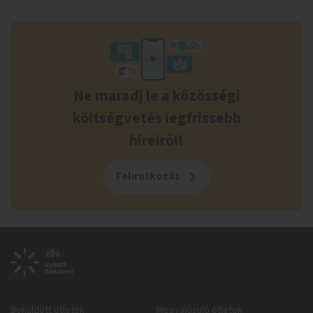
Ne maradj le a közösségi
költségvetés legfrissebb
híreiről!
Feliratkozás
Beküldött ötletek
Megvalósuló ötletek