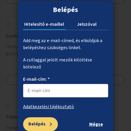
Belépés
Hitelesítő e-maillel
Jelszóval
Gyalogosátkelő az Astoriánál
Add meg az e-mail-címed, és elküldjük a
Létesüljön az Astoriánál a Rákóczi utat keresztező
belépéshez szükséges linket.
gyalogosátkelő, mert nagy igény van rá.
A csillaggal jelölt mezők kitöltése
kötelező
E-mail-cím: *
Megnézem
Adatkezelési tájékoztató
Több ivókutat a városba
Belépés
Mégse
Telepítsenek forgalmasabb városi csomópontokra,