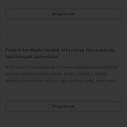
támogatása.
Megnézem
Fedett kerékpártárolók létesítése társasházak,
lakótelepek környékén
A Fővárosi Önkormányzat hirdessen pályázatot kerületek
részére lakótelepi/társasházi közös, zárható, fedett
kerékpártárolókra. Induljon egy mintaprojekt, amelynek
alapján fel lehet mérni, milyen feladatokkal jár a kerület
számára az üzemeltetés.
Megnézem