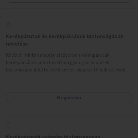
Kerékpárutak és kerékpársávok biztonságának
növelése
Külföldi minták alapján elsősorban kerékpárutak,
kerékpársávok, adott esetben gyalogos felületek
biztonságosabbá tétele kísérleti kiegészítő fejlesztésekkel
(terelők, műanyag elválasztó elemek, több és jobban
látható felfestés stb.)
Megnézem
Kerékpárosok számára biztonságosan