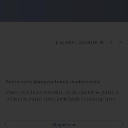
1
-
21
elem
, összesen:
80
Gőtés-tó és környezetének rendbetétele
A tavak körüli park rendezése, kukák, padok kihelyezése, a
terület alkalmassá tétele a minőségibb közösségi életre.
Megnézem