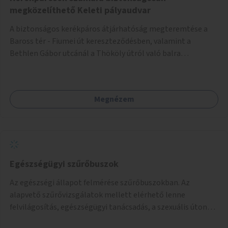
megközelíthető Keleti pályaudvar
A biztonságos kerékpáros átjárhatóság megteremtése a
Baross tér - Fiumei út kereszteződésben, valamint a
Bethlen Gábor utcánál a Thököly útról való balra
kanyarodás biztosítása a Festetics György utca irányába.
Megnézem
Egészségügyi szűrőbuszok
Az egészségi állapot felmérése szűrőbuszokban. Az
alapvető szűrővizsgálatok mellett elérhető lenne
felvilágosítás, egészségügyi tanácsadás, a szexuális úton
terjedő betegségek szűrése és a szenvedélybetegek