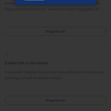
parkokba ivókutakat, melyekből az emberek ingyenesen
fogyaszthatnak ivóvizet. A keretösszegből nagyjából 25
ivókút telepítése lehetséges.
Megnézem
Esőkertek a városban
A csapadék megtartására alkalmas esőkertek létrehozása
jelenleg burkolt területek helyén.
Megnézem