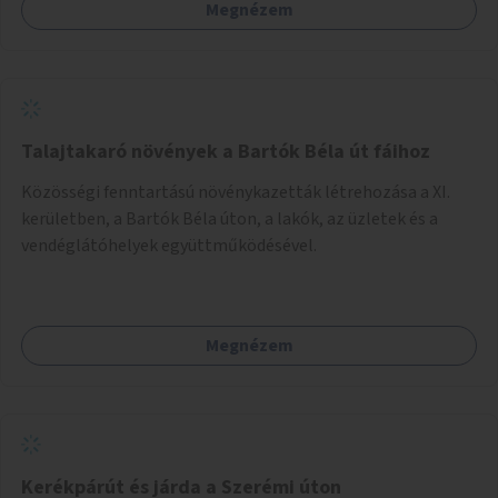
Megnézem
Talajtakaró növények a Bartók Béla út fáihoz
Közösségi fenntartású növénykazetták létrehozása a XI.
kerületben, a Bartók Béla úton, a lakók, az üzletek és a
vendéglátóhelyek együttműködésével.
Megnézem
Kerékpárút és járda a Szerémi úton