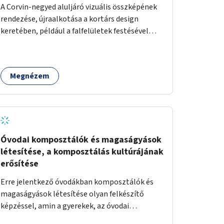
A Corvin-negyed aluljáró vizuális összképének
rendezése, újraalkotása a kortárs design
keretében, például a falfelületek festésével
vagy kiállítóterek létesítésével, amelyekben
kortárs designerek, művészek, tervezők
alkotásai, termékei jelenhetnének meg
Megnézem
alkalmat adva a bemutatkozásra, szélesebb
körben való ismertségre.
Óvodai komposztálók és magaságyások
létesítése, a komposztálás kultúrájának
erősítése
Erre jelentkező óvodákban komposztálók és
magaságyások létesítése olyan felkészítő
képzéssel, amin a gyerekek, az óvodai
pedagógusok és a szülők is részt vehetnek.