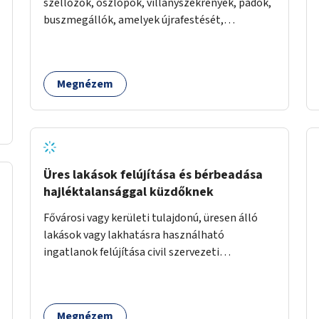
szellőzők, oszlopok, villanyszekrények, padok,
buszmegállók, amelyek újrafestését,
dekorálását civilekre bíznánk. Támogassuk a
közösségi alapon való megújulást a szükséges
eszközökkel.
Megnézem
Üres lakások felújítása és bérbeadása
hajléktalansággal küzdőknek
Fővárosi vagy kerületi tulajdonú, üresen álló
lakások vagy lakhatásra használható
ingatlanok felújítása civil szervezeti
segítséggel és az érintettek önkéntes
munkájával, majd a kialakított lakások,
lakóegységek bérbeadása rászorulók számára.
Megnézem