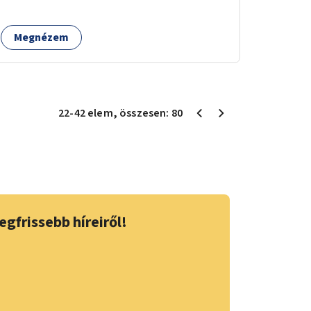
Megnézem
22
-
42
elem
, összesen:
80
egfrissebb híreiről!