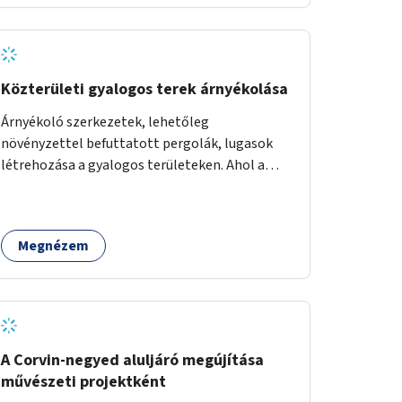
Közterületi gyalogos terek árnyékolása
Árnyékoló szerkezetek, lehetőleg
növényzettel befuttatott pergolák, lugasok
létrehozása a gyalogos területeken. Ahol a
növényültetésre nincs lehetőség, ott akár
dézsából felfutó futónövényzet alkalmazása,
legvégső megoldásként napvitorlák
Megnézem
felszerelése.
A Corvin-negyed aluljáró megújítása
művészeti projektként