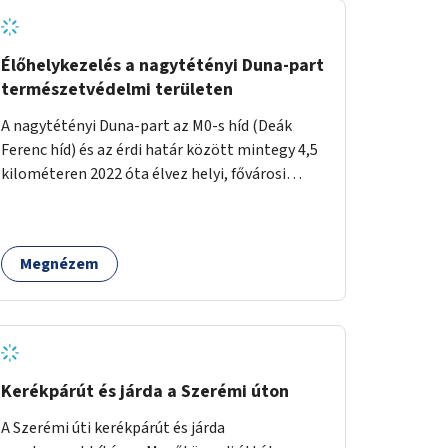
Élőhelykezelés a nagytétényi Duna-part
természetvédelmi területen
A nagytétényi Duna-part az M0-s híd (Deák
Ferenc híd) és az érdi határ között mintegy 4,5
kilométeren 2022 óta élvez helyi, fővárosi
védelmet. Ehhez kapcsolódóan javasoljuk a
terület élőhelykezelését, a tájidegen, invazív
fajok ritkítását, visszaszorítását.
Megnézem
Kerékpárút és járda a Szerémi úton
A Szerémi úti kerékpárút és járda