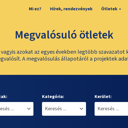
Mi ez?
Hírek, rendezvények
Ötletek
Megvalósuló ötletek
t, vagyis azokat az egyes években legtöbb szavazatot 
valósít. A megvalósulás állapotáról a projektek ada
zak:
Kategória:
Kerület: