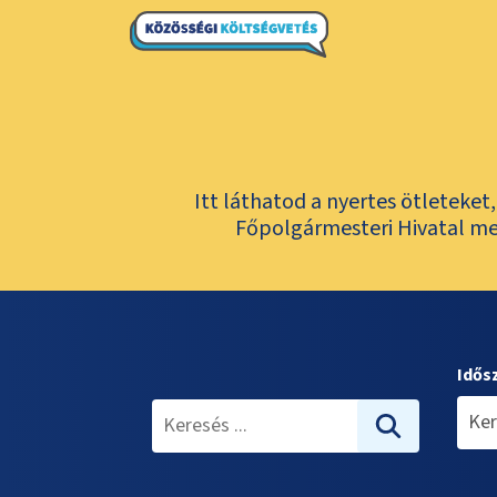
Itt láthatod a nyertes ötleteke
Főpolgármesteri Hivatal meg
Idős