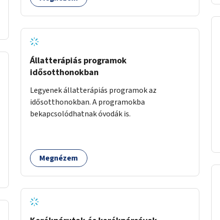
Állatterápiás programok
idősotthonokban
Legyenek állatterápiás programok az
idősotthonokban. A programokba
bekapcsolódhatnak óvodák is.
Megnézem