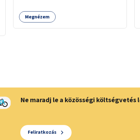
lehetőség vagy ingyenesség; újszerű
fenntartási konstrukció kidolgozása; egyéb
Megnézem
kapcsolt szolgáltatások (pl. ivókút,
telefontöltés).
Ne maradj le a közösségi költségvetés l
Feliratkozás