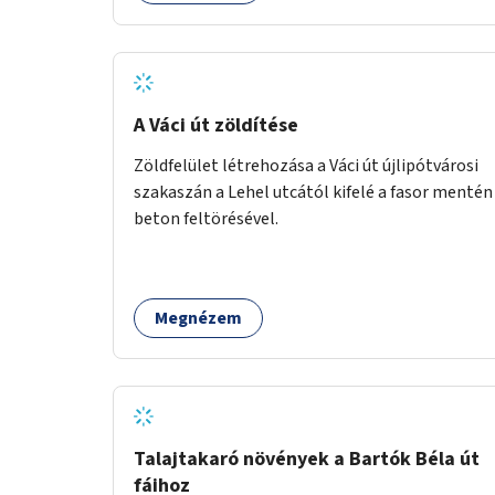
A Váci út zöldítése
Zöldfelület létrehozása a Váci út újlipótvárosi
szakaszán a Lehel utcától kifelé a fasor mentén
beton feltörésével.
Megnézem
Talajtakaró növények a Bartók Béla út
fáihoz