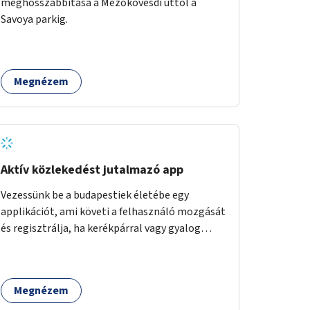
meghosszabbítása a Mezőkövesdi úttól a
Savoya parkig.
Megnézem
Aktív közlekedést jutalmazó app
Vezessünk be a budapestiek életébe egy
applikációt, ami követi a felhasználó mozgását
és regisztrálja, ha kerékpárral vagy gyalog
közlekedik. Az aktív közlekedési formákat
virtuálisan jutalmazza, amit az együttműködő
üzleti partnereknél kedvezményekre,
Megnézem
ajándékokra válthat a felhasználó.