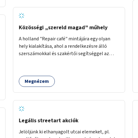
Közösségi „szereld magad” műhely
A holland "Repair café" mintájára egy olyan
hely kialakítása, ahol a rendelkezésre álló
szerszámokkal és szakértői segítséggel az
ember maga megjavíthat elromlott tárgyakat.
A műhely egyben találkozóhely is, lehetőség
arra, hogy a közösség tagjai is segítsenek
Megnézem
egymásnak, megosszák tudásukat.
Legális streetart akciók
Jelöljünk ki elhanyagolt utcai elemeket, pl.