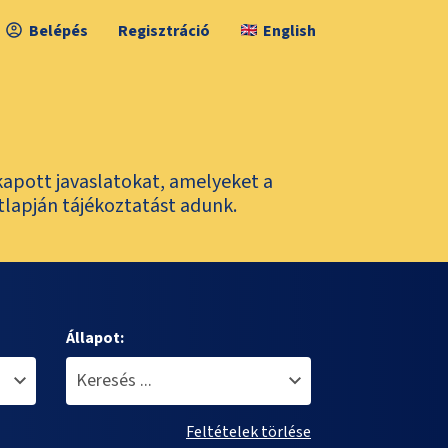
Belépés
Regisztráció
English
kapott javaslatokat, amelyeket a
tlapján tájékoztatást adunk.
Állapot:
Feltételek törlése