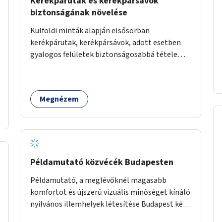
Kerékpárutak és kerékpársávok
biztonságának növelése
Külföldi minták alapján elsősorban
kerékpárutak, kerékpársávok, adott esetben
gyalogos felületek biztonságosabbá tétele
kísérleti kiegészítő fejlesztésekkel (terelők,
műanyag elválasztó elemek, több és jobban
látható felfestés stb.)
Megnézem
Példamutató közvécék Budapesten
Példamutató, a meglévőknél magasabb
komfortot és újszerű vizuális minőséget kínáló
nyilvános illemhelyek létesítése Budapest két
pontján. Extrák: Elektronikus, okos fizetési