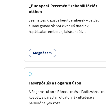
„Budapest Peremén” rehabilitációs
otthon
Személyes krízisbe került emberek – például
állami gondozásból kikerülő fiatalok,
hajléktalan emberek, lakásukból
kilakoltatottak, szenvedélybetegségükből
kijönni szándékozók – számára rehabilitációs
otthon megteremtése Budapest valamely
Megnézem
peremkerületén, civil/szakmai szervezeti
háttérrel. A program a közvetlen segítségen,
biztonságnyújtáson kívül gazdálkodásba is
bevonja az ott lévő személyeket, és egyben a
környezettudatos és fenntartható élettel
kapcsolatos szemléletformálást is céljának
Fasorpótlás a Fogarasi úton
tekinti.
A Fogarasi úton a Róna utca és a Padlizsán utca
között, a páratlan oldalon fák ültetése a
parkolóhelyek közé.