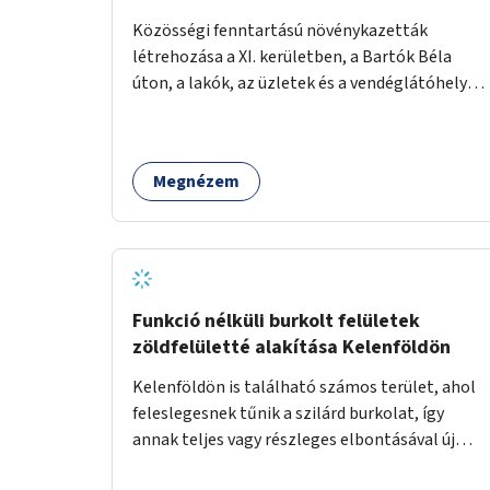
Közösségi fenntartású növénykazetták
létrehozása a XI. kerületben, a Bartók Béla
úton, a lakók, az üzletek és a vendéglátóhelyek
együttműködésével.
Megnézem
Funkció nélküli burkolt felületek
zöldfelületté alakítása Kelenföldön
Kelenföldön is található számos terület, ahol
feleslegesnek tűnik a szilárd burkolat, így
annak teljes vagy részleges elbontásával új
zöldfelületeket hozhatnánk létre. Ilyenek