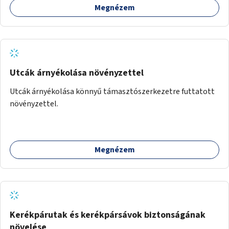
Megnézem
Utcák árnyékolása növényzettel
Utcák árnyékolása könnyű támasztószerkezetre futtatott
növényzettel.
Megnézem
Kerékpárutak és kerékpársávok biztonságának
növelése