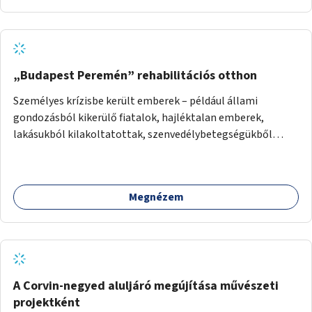
„Budapest Peremén” rehabilitációs otthon
Személyes krízisbe került emberek – például állami
gondozásból kikerülő fiatalok, hajléktalan emberek,
lakásukból kilakoltatottak, szenvedélybetegségükből
kijönni szándékozók – számára rehabilitációs otthon
megteremtése Budapest valamely peremkerületén,
civil/szakmai szervezeti háttérrel. A program a közvetlen
Megnézem
segítségen, biztonságnyújtáson kívül gazdálkodásba is
bevonja az ott lévő személyeket, és egyben a
környezettudatos és fenntartható élettel kapcsolatos
szemléletformálást is céljának tekinti.
A Corvin-negyed aluljáró megújítása művészeti
projektként