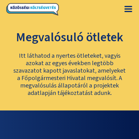
Megvalósuló ötletek
Itt láthatod a nyertes ötleteket, vagyis
azokat az egyes években legtöbb
szavazatot kapott javaslatokat, amelyeket
a Főpolgármesteri Hivatal megvalósít. A
megvalósulás állapotáról a projektek
adatlapján tájékoztatást adunk.