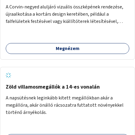
A Corvin-negyed aluljáró vizuális összképének rendezése,
újraalkotása a kortárs design keretében, például a
falfelületek festésével vagy kiállítóterek létesítésével,
amelyekben kortárs designerek, művészek, tervezők
alkotásai, termékei jelenhetnének meg alkalmat adva a
bemutatkozásra, szélesebb körben való ismertségre.
Megnézem
Zöld villamosmegállók a 14-es vonalán
A napsütésnek leginkább kitett megállókban akár a
megállóra, akár önálló rácsozatra futtatott növényekkel
történő árnyékolás.