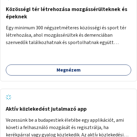
Közösségi tér létrehozása mozgássérülteknek és
épeknek
Egy minimum 300 négyzetméteres közösségi és sport tér
létrehozása, ahol mozgássérültek és demenciában
szenvedők találkozhatnak és sportolhatnak együtt
épekkel. Elsősorban egy pétanque pálya létrehozása lenne
célszerű, amit a legtöbb mozgásában korlátozott ember is
tud játszani, fontos, hogy a téren legyenek formájukban,
Megnézem
hangulatukban elkülönülő pontok, mezítlábas ösvények, az
egész legyen zöld és üdítő hangulatú.
Aktív közlekedést jutalmazó app
Vezessünk be a budapestiek életébe egy applikációt, ami
követi a felhasználó mozgását és regisztrálja, ha
kerékpárral vagy gyalog közlekedik. Az aktív közlekedési