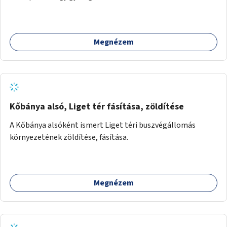
formákat virtuálisan jutalmazza, amit az együttműködő
üzleti partnereknél kedvezményekre, ajándékokra válthat a
felhasználó.
Megnézem
Kőbánya alsó, Liget tér fásítása, zöldítése
A Kőbánya alsóként ismert Liget téri buszvégállomás
környezetének zöldítése, fásítása.
Megnézem