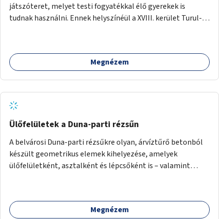
játszóteret, melyet testi fogyatékkal élő gyerekek is
tudnak használni. Ennek helyszínéül a XVIII. kerület Turul-
park területe lenne megfelelő, mely mind elérhetőségét,
mind infrastrukturális adottságait tekintve alkalmas egy új
játszótér kialakítására.
Megnézem
Ülőfelületek a Duna-parti rézsűn
A belvárosi Duna-parti rézsűkre olyan, árvíztűrő betonból
készült geometrikus elemek kihelyezése, amelyek
ülőfelületként, asztalként és lépcsőként is – valamint
néhány esetben extra funkcióval (kutyaitató, grill) –
használhatók. Civilek bevonása a fenntartásba.
Megnézem