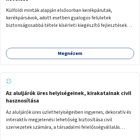
Külföldi minták alapján elsősorban kerékpárutak,
kerékpársávok, adott esetben gyalogos felületek
biztonságosabbá tétele kísérleti kiegészítő fejlesztésekkel
(terelők, műanyag elválasztó elemek, több és jobban
látható felfestés stb.)
Megnézem
Az aluljárók üres helyiségeinek, kirakatainak civil
hasznosítása
Az aluljárók üres üzlethelyiségeiben ingyenes, dekoratív és
interaktív megjelenési lehetőség biztosítása civil
szervezetek számára, a társadalmi felelősségvállalás
jegyében. A cél, hogy közérdekű, segítő tevékenységeket