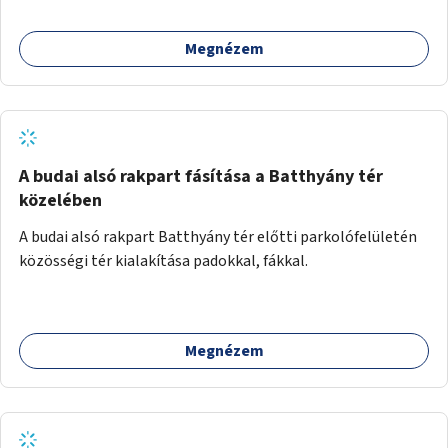
mutassanak be látványos, gondolatébresztő formában,
például rajzokkal, kérdésekkel, üzenetküldési lehetőséggel
Megnézem
vagy akciónapokkal – bérleti és közüzemi díjak nélkül, a
jelenlegi elhanyagolt állapot helyett.
A budai alsó rakpart fásítása a Batthyány tér
közelében
A budai alsó rakpart Batthyány tér előtti parkolófelületén
közösségi tér kialakítása padokkal, fákkal.
Megnézem