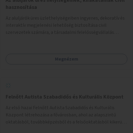
Az aluljárók üres helyiségeinek, kirakatainak civil
hasznosítása
Az aluljárók üres üzlethelyiségeiben ingyenes, dekoratív és
interaktív megjelenési lehetőség biztosítása civil
szervezetek számára, a társadalmi felelősségvállalás
jegyében. A cél, hogy közérdekű, segítő tevékenységeket
mutassanak be látványos, gondolatébresztő formában,
például rajzokkal, kérdésekkel, üzenetküldési lehetőséggel
Megnézem
vagy akciónapokkal – bérleti és közüzemi díjak nélkül, a
jelenlegi elhanyagolt állapot helyett.
Felnőtt Autista Szabadidős és Kulturális Központ
Az első hazai Felnőtt Autista Szabadidős és Kulturális
Központ létrehozása a fővárosban, ahol az alapszintű
oktatásból, továbbképzésből és a felsőoktatásból kikerülő
autista fiatalok élethosszig tartó támogatásra és