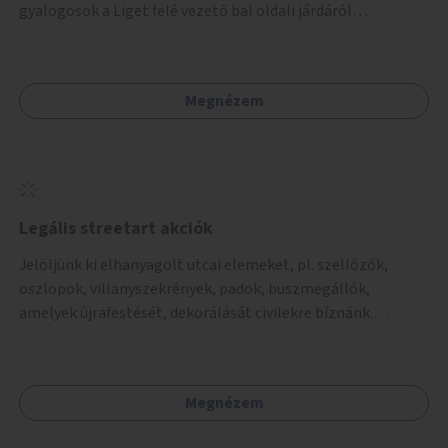
gyalogosok a Liget felé vezető bal oldali járdáról
közvetlenül átkelhessenek a Városligetbe.
Megnézem
Legális streetart akciók
Jelöljünk ki elhanyagolt utcai elemeket, pl. szellőzők,
oszlopok, villanyszekrények, padok, buszmegállók,
amelyek újrafestését, dekorálását civilekre bíznánk.
Támogassuk a közösségi alapon való megújulást a
szükséges eszközökkel.
Megnézem