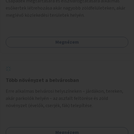
Csapadék megtartására és elszivárogtatására alkalmas
esőkertek létrehozása akár nagyobb zöldfelületeken, akár
meglévő közlekedési területek helyén.
Megnézem
Több növényzet a belvárosban
Erre alkalmas belvárosi helyszíneken – járdákon, tereken,
akár parkolók helyén – az aszfalt feltörése és zöld
növényzet (évelők, cserjék, fák) telepítése.
Megnézem