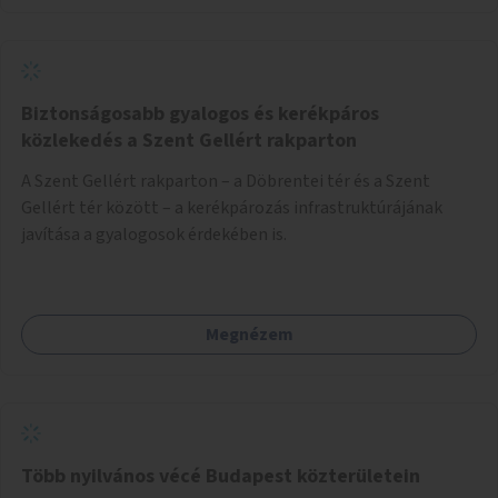
Biztonságosabb gyalogos és kerékpáros
közlekedés a Szent Gellért rakparton
A Szent Gellért rakparton – a Döbrentei tér és a Szent
Gellért tér között – a kerékpározás infrastruktúrájának
javítása a gyalogosok érdekében is.
Megnézem
Több nyilvános vécé Budapest közterületein