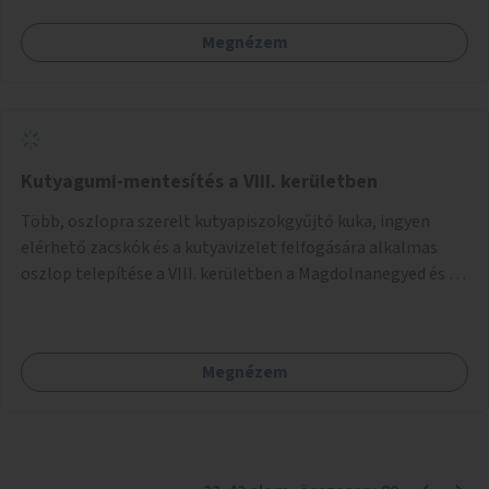
Megnézem
Kutyagumi-mentesítés a VIII. kerületben
Több, oszlopra szerelt kutyapiszokgyűjtő kuka, ingyen
elérhető zacskók és a kutyavizelet felfogására alkalmas
oszlop telepítése a VIII. kerületben a Magdolnanegyed és a
Palotanegyed néhány pontján, pilot jelleggel.
Megnézem