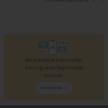
22
-
42
elem
, összesen:
80
Ne maradj le a közösségi
költségvetés legfrissebb
híreiről!
Feliratkozás