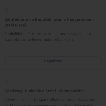
Zöldfelületek a Budafoki úton a Hengermalom
úttól kifelé
Zöldfelületek létesítése erre alkalmas helyszíneken a
Budafoki úton a Hengermalom úttól kifelé.
Megnézem
Közösségi funkciók a Szent István parkba
A Szent István park kisparki elkerített részeit közösségi
parkká alakítani, a nagyparki részen a kosárlabdapálya