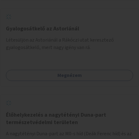
Gyalogosátkelő az Astoriánál
Létesüljön az Astoriánál a Rákóczi utat keresztező
gyalogosátkelő, mert nagy igény van rá.
Megnézem
Élőhelykezelés a nagytétényi Duna-part
természetvédelmi területen
A nagytétényi Duna-part az M0-s híd (Deák Ferenc híd) és az