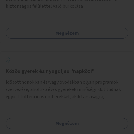
biztonságos felülettel való burkolása.
Megnézem
Közös gyerek és nyugdíjas "napközi"
Idősotthonokban és/vagy óvodákban olyan programok
szervezése, ahol 3-6 éves gyerekek minőségi időt tudnak
együtt tölteni idős emberekkel, akik társaságra,
beszélgetésre vágynak.
Megnézem