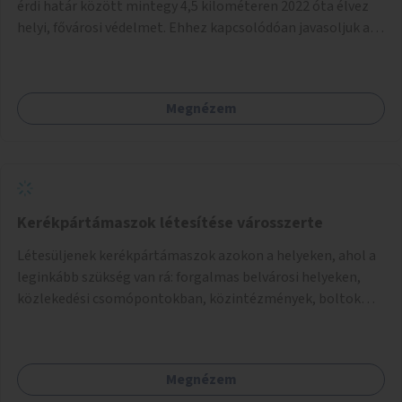
érdi határ között mintegy 4,5 kilométeren 2022 óta élvez
helyi, fővárosi védelmet. Ehhez kapcsolódóan javasoljuk a
terület élőhelykezelését, a tájidegen, invazív fajok
ritkítását, visszaszorítását.
Megnézem
Kerékpártámaszok létesítése városszerte
Létesüljenek kerékpártámaszok azokon a helyeken, ahol a
leginkább szükség van rá: forgalmas belvárosi helyeken,
közlekedési csomópontokban, közintézmények, boltok
előtt.
Megnézem