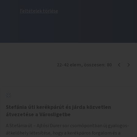
Feltételek törlése
22
-
42
elem
, összesen:
80
Stefánia úti kerékpárút és járda közvetlen
átvezetése a Városligetbe
A Stefánia út – Ajtósi Dürer sor csomópontban új gyalogos-
átkelőhely létesítése, hogy a kerékpáros forgalom és a