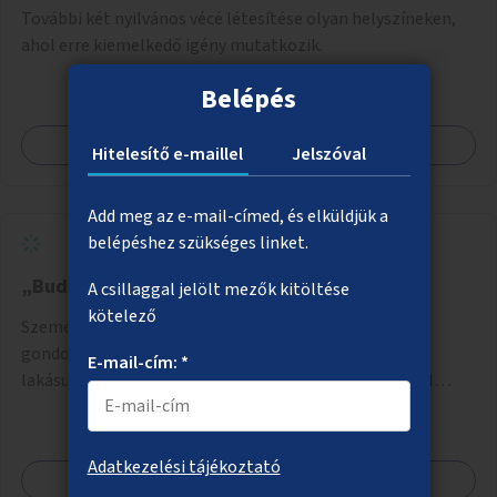
További két nyilvános vécé létesítése olyan helyszíneken,
ahol erre kiemelkedő igény mutatkozik.
Belépés
Megnézem
Hitelesítő e-maillel
Jelszóval
Add meg az e-mail-címed, és elküldjük a
belépéshez szükséges linket.
„Budapest Peremén” rehabilitációs otthon
A csillaggal jelölt mezők kitöltése
kötelező
Személyes krízisbe került emberek – például állami
gondozásból kikerülő fiatalok, hajléktalan emberek,
E-mail-cím: *
lakásukból kilakoltatottak, szenvedélybetegségükből
kijönni szándékozók – számára rehabilitációs otthon
megteremtése Budapest valamely peremkerületén,
civil/szakmai szervezeti háttérrel. A program a közvetlen
Adatkezelési tájékoztató
Megnézem
segítségen, biztonságnyújtáson kívül gazdálkodásba is