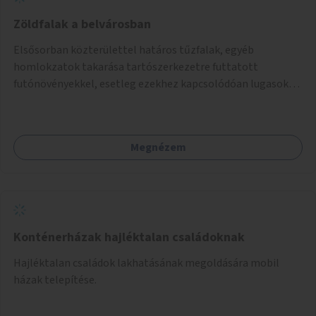
Zöldfalak a belvárosban
Elsősorban közterülettel határos tűzfalak, egyéb
homlokzatok takarása tartószerkezetre futtatott
futónövényekkel, esetleg ezekhez kapcsolódóan lugasok
kialakítása. Ezzel olyan belvárosi helyszíneken növelhető a
zöldfelületek mennyisége, ahol helyhiány miatt másra
nincs lehetőség.
Megnézem
Konténerházak hajléktalan családoknak
Hajléktalan családok lakhatásának megoldására mobil
házak telepítése.