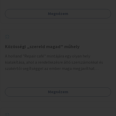
közösségekre találhatnak.
Megnézem
Közösségi „szereld magad” műhely
A holland "Repair café" mintájára egy olyan hely
kialakítása, ahol a rendelkezésre álló szerszámokkal és
szakértői segítséggel az ember maga megjavíthat
elromlott tárgyakat. A műhely egyben találkozóhely is,
lehetőség arra, hogy a közösség tagjai is segítsenek
egymásnak, megosszák tudásukat.
Megnézem