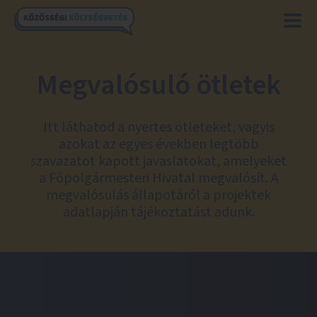
Megvalósuló ötletek
Itt láthatod a nyertes ötleteket, vagyis
azokat az egyes években legtöbb
szavazatot kapott javaslatokat, amelyeket
a Főpolgármesteri Hivatal megvalósít. A
megvalósulás állapotáról a projektek
adatlapján tájékoztatást adunk.