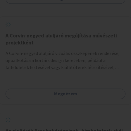
A Corvin-negyed aluljáró megújítása művészeti
projektként
A Corvin-negyed aluljáró vizuális összképének rendezése,
újraalkotása a kortárs design keretében, például a
falfelületek festésével vagy kiállítóterek létesítésével,
amelyekben kortárs designerek, művészek, tervezők
alkotásai, termékei jelenhetnének meg alkalmat adva a
bemutatkozásra, szélesebb körben való ismertségre.
Megnézem