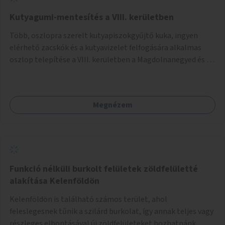
Kutyagumi-mentesítés a VIII. kerületben
Több, oszlopra szerelt kutyapiszokgyűjtő kuka, ingyen
elérhető zacskók és a kutyavizelet felfogására alkalmas
oszlop telepítése a VIII. kerületben a Magdolnanegyed és a
Palotanegyed néhány pontján, pilot jelleggel.
Megnézem
Funkció nélküli burkolt felületek zöldfelületté
alakítása Kelenföldön
Kelenföldön is található számos terület, ahol
feleslegesnek tűnik a szilárd burkolat, így annak teljes vagy
részleges elbontásával új zöldfelületeket hozhatnánk