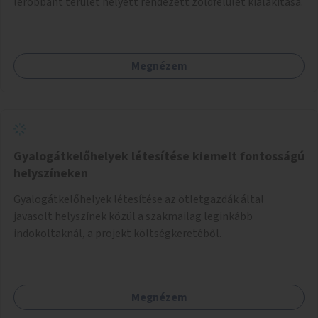
lerobbant terület helyett rendezett zöldfelület kialakítása.
Megnézem
Gyalogátkelőhelyek létesítése kiemelt fontosságú
helyszíneken
Gyalogátkelőhelyek létesítése az ötletgazdák által
javasolt helyszínek közül a szakmailag leginkább
indokoltaknál, a projekt költségkeretéből.
Megnézem