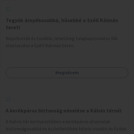
Tegyük árnyékosabbá, hűsebbé a Széll Kálmán
teret!
Napvitorlák és további, lehetőleg talajkapcsolatos fák
elhelyezése a Széll Kálmán téren.
Megnézem
A kerékpáros biztonság növelése a Kálvin térnél
A Kálvin tér környezetében a kerékpáros útvonalak
biztonságosabbá és észlelhetőbbé tétele vizuális és fizikai