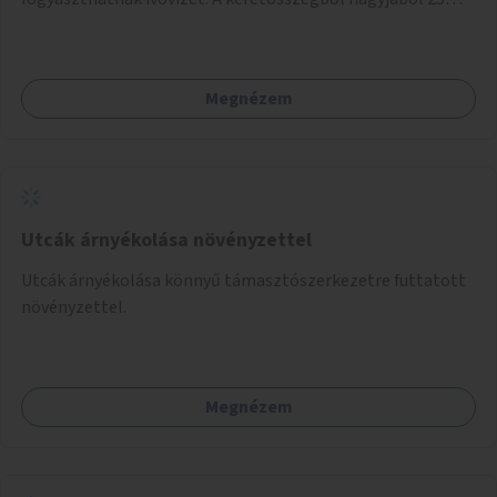
ivókút telepítése lehetséges.
Megnézem
Utcák árnyékolása növényzettel
Utcák árnyékolása könnyű támasztószerkezetre futtatott
növényzettel.
Megnézem