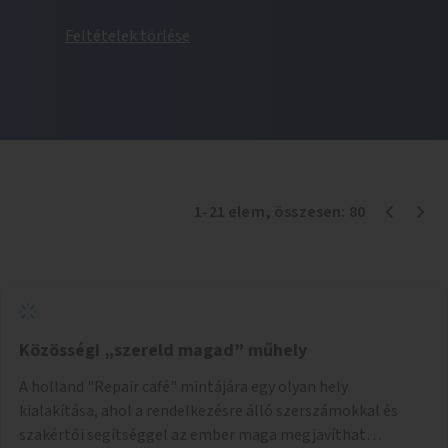
Feltételek törlése
1
-
21
elem
, összesen:
80
Közösségi „szereld magad” műhely
A holland "Repair café" mintájára egy olyan hely
kialakítása, ahol a rendelkezésre álló szerszámokkal és
szakértői segítséggel az ember maga megjavíthat