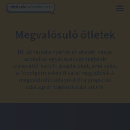
Megvalósuló ötletek
Itt láthatod a nyertes ötleteket, vagyis
azokat az egyes években legtöbb
szavazatot kapott javaslatokat, amelyeket
a Főpolgármesteri Hivatal megvalósít. A
megvalósulás állapotáról a projektek
adatlapján tájékoztatást adunk.