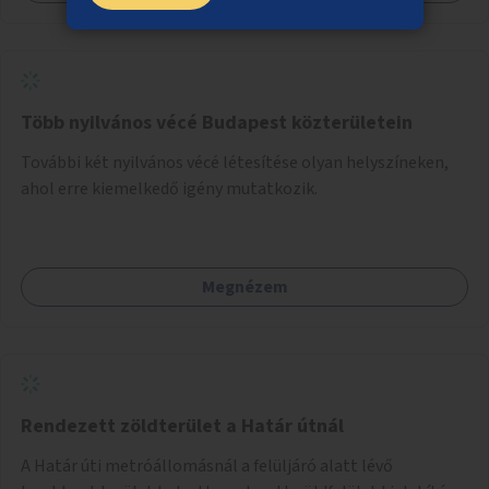
Több nyilvános vécé Budapest közterületein
További két nyilvános vécé létesítése olyan helyszíneken,
ahol erre kiemelkedő igény mutatkozik.
Megnézem
Rendezett zöldterület a Határ útnál
A Határ úti metróállomásnál a felüljáró alatt lévő