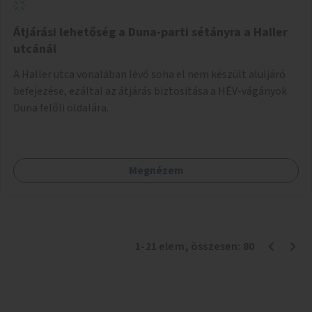
Átjárási lehetőség a Duna-parti sétányra a Haller
utcánál
A Haller utca vonalában lévő soha el nem készült aluljáró
befejezése, ezáltal az átjárás biztosítása a HÉV-vágányok
Duna felőli oldalára.
Megnézem
1
-
21
elem
, összesen:
80