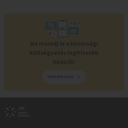
Ne maradj le a közösségi
költségvetés legfrissebb
híreiről!
Feliratkozás