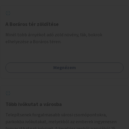
A Boráros tér zöldítése
Minél több árnyékot adó zöld növény, fák, bokrok
elhelyezése a Boráros téren.
Megnézem
Több ivókutat a városba
Telepítsenek forgalmasabb városi csomópontokra,
parkokba ivókutakat, melyekből az emberek ingyenesen
fogyaszthatnak ivóvizet. A keretösszegből nagyjából 25