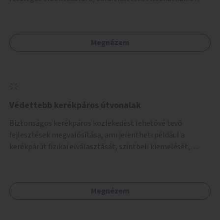
létre. Ilyenek például az Etele út 19. és Mérnök utca 32.
közötti, vagy a Fraknó utca 22/b és a Bártfai utca közötti
aszfaltos területek.
Megnézem
Védettebb kerékpáros útvonalak
Biztonságos kerékpáros közlekedést lehetővé tevő
fejlesztések megvalósítása, ami jelentheti például a
kerékpárút fizikai elválasztását, szintbeli kiemelését,
optikai jelölését, az indirekt balra kanyarodási lehetőség
jelölését – különösen a veszélyesebb kereszteződésekben,
vagy akár egyes egyirányú utcák megnyitását
Megnézem
szembeforgalmú kerékpározásra.