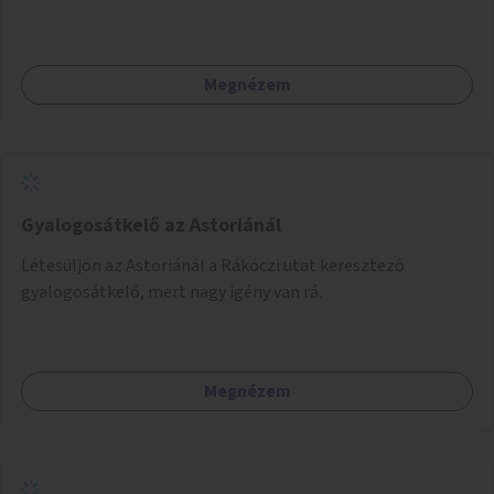
elromlott tárgyakat. A műhely egyben találkozóhely is,
lehetőség arra, hogy a közösség tagjai is segítsenek
egymásnak, megosszák tudásukat.
Megnézem
Gyalogosátkelő az Astoriánál
Létesüljön az Astoriánál a Rákóczi utat keresztező
gyalogosátkelő, mert nagy igény van rá.
Megnézem