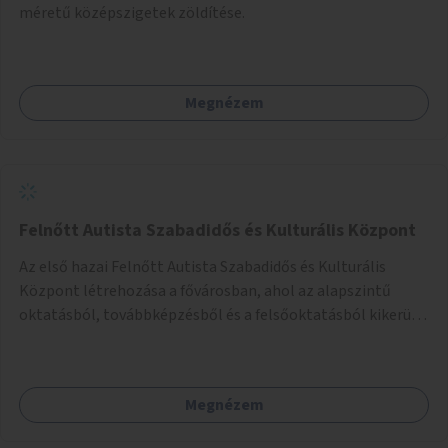
méretű középszigetek zöldítése.
Megnézem
Felnőtt Autista Szabadidős és Kulturális Központ
Az első hazai Felnőtt Autista Szabadidős és Kulturális
Központ létrehozása a fővárosban, ahol az alapszintű
oktatásból, továbbképzésből és a felsőoktatásból kikerülő
autista fiatalok élethosszig tartó támogatásra és
közösségekre találhatnak.
Megnézem