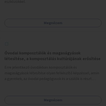
eszközökkel.
Megnézem
Óvodai komposztálók és magaságyások
létesítése, a komposztálás kultúrájának erősítése
Erre jelentkező óvodákban komposztálók és
magaságyások létesítése olyan felkészítő képzéssel, amin
a gyerekek, az óvodai pedagógusok és a szülők is részt
vehetnek.
Megnézem