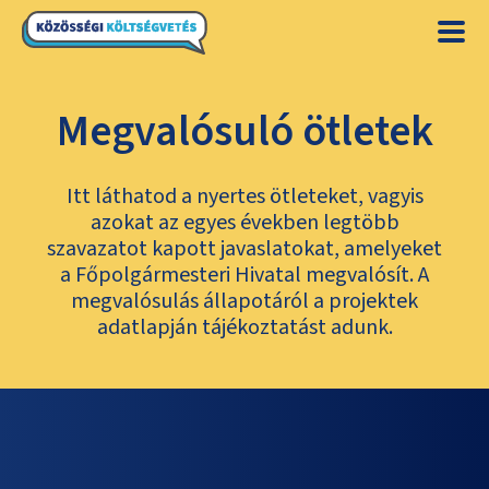
Megvalósuló ötletek
Itt láthatod a nyertes ötleteket, vagyis
azokat az egyes években legtöbb
szavazatot kapott javaslatokat, amelyeket
a Főpolgármesteri Hivatal megvalósít. A
megvalósulás állapotáról a projektek
adatlapján tájékoztatást adunk.