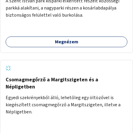
A Szent István park kisparki elkerített részeit közösségi
parkká alakítani, a nagyparki részen a kosárlabdapálya
biztonságos felülettel való burkolása.
Megnézem
Csomagmegőrző a Margitszigeten és a
Népligetben
Egyedi szekrényekből álló, lehetőleg egy öltözővel is
kiegészített csomagmegőrző a Margitszigeten, illetve a
Népligetben.