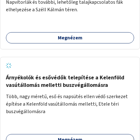
Napvitorlák és további, lehetőleg talajkapcsolatos fák
elhelyezése a Széll Kálmán téren.
Megnézem
Árnyékolók és esővédők telepítése a Kelenföld
vasútállomás melletti buszvégállomásra
Több, nagy méretű, eső és napsütés ellen védő szerkezet
építése a Kelenföld vasútállomás melletti, Etele téri
buszvégállomásra
Megnézem