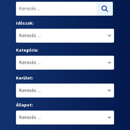
Időszak:
Kategória:
Kerület:
Állapot: