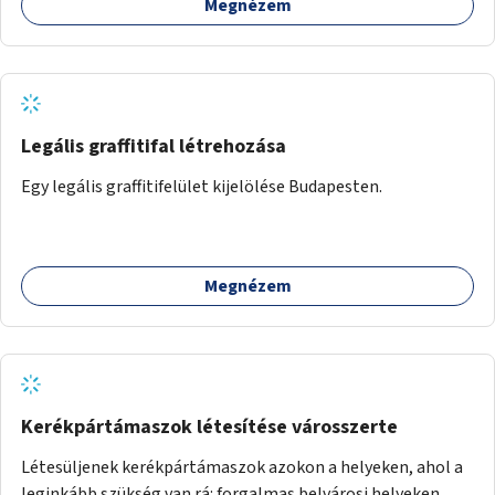
Megnézem
Legális graffitifal létrehozása
Egy legális graffitifelület kijelölése Budapesten.
Megnézem
Kerékpártámaszok létesítése városszerte
Létesüljenek kerékpártámaszok azokon a helyeken, ahol a
leginkább szükség van rá: forgalmas belvárosi helyeken,