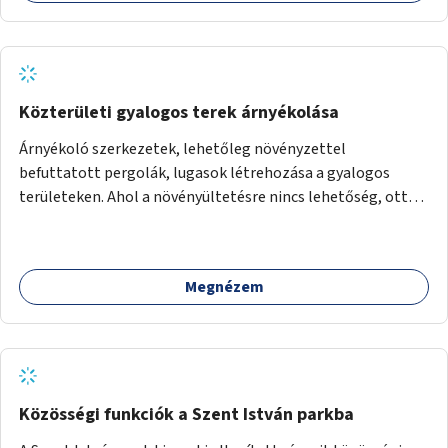
Közterületi gyalogos terek árnyékolása
Árnyékoló szerkezetek, lehetőleg növényzettel
befuttatott pergolák, lugasok létrehozása a gyalogos
területeken. Ahol a növényültetésre nincs lehetőség, ott
akár dézsából felfutó futónövényzet alkalmazása, legvégső
megoldásként napvitorlák felszerelése.
Megnézem
Közösségi funkciók a Szent István parkba