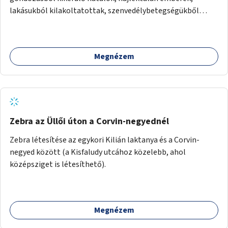
lakásukból kilakoltatottak, szenvedélybetegségükből
kijönni szándékozók – számára rehabilitációs otthon
megteremtése Budapest valamely peremkerületén,
civil/szakmai szervezeti háttérrel. A program a közvetlen
Megnézem
segítségen, biztonságnyújtáson kívül gazdálkodásba is
bevonja az ott lévő személyeket, és egyben a
környezettudatos és fenntartható élettel kapcsolatos
szemléletformálást is céljának tekinti.
Zebra az Üllői úton a Corvin-negyednél
Zebra létesítése az egykori Kilián laktanya és a Corvin-
negyed között (a Kisfaludy utcához közelebb, ahol
középsziget is létesíthető).
Megnézem