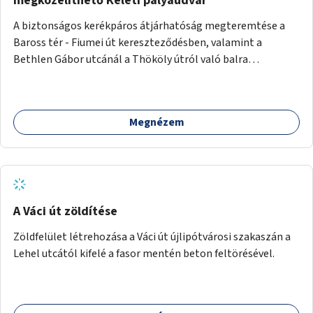
megközelíthető Keleti pályaudvar
A biztonságos kerékpáros átjárhatóság megteremtése a
Baross tér - Fiumei út kereszteződésben, valamint a
Bethlen Gábor utcánál a Thököly útról való balra
kanyarodás biztosítása a Festetics György utca irányába.
Megnézem
A Váci út zöldítése
Zöldfelület létrehozása a Váci út újlipótvárosi szakaszán a
Lehel utcától kifelé a fasor mentén beton feltörésével.