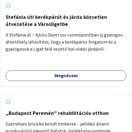
Stefánia úti kerékpárút és járda közvetlen
átvezetése a Városligetbe
A Stefánia út – Ajtósi Dürer sor csomópontban új gyalogos-
átkelőhely létesítése, hogy a kerékpáros forgalom és a
gyalogosok a Liget felé vezető bal oldali járdáról
közvetlenül átkelhessenek a Városligetbe.
Megnézem
„Budapest Peremén” rehabilitációs otthon
Személyes krízisbe került emberek – például állami
gondozásból kikerülő fiatalok, hajléktalan emberek,