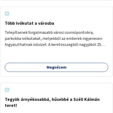
Több ivókutat a városba
Telepítsenek forgalmasabb városi csomópontokra,
parkokba ivókutakat, melyekből az emberek ingyenesen
fogyaszthatnak ivóvizet. A keretösszegből nagyjából 25
ivókút telepítése lehetséges.
Megnézem
Tegyük árnyékosabbá, hűsebbé a Széll Kálmán
teret!