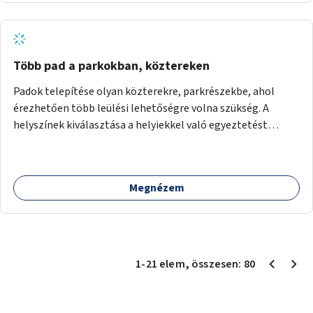
Több pad a parkokban, köztereken
Padok telepítése olyan közterekre, parkrészekbe, ahol
érezhetően több leülési lehetőségre volna szükség. A
helyszínek kiválasztása a helyiekkel való egyeztetést
követően történhet.
Megnézem
1
-
21
elem
, összesen:
80