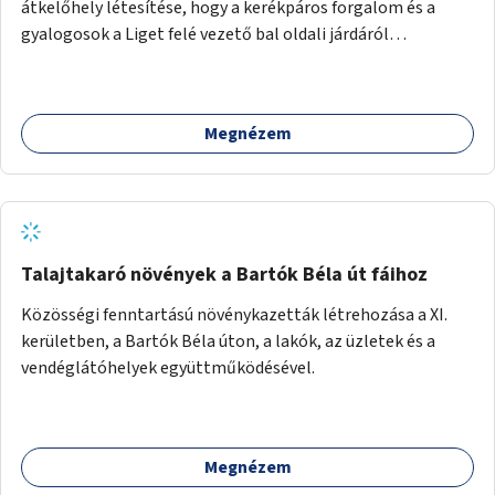
átkelőhely létesítése, hogy a kerékpáros forgalom és a
gyalogosok a Liget felé vezető bal oldali járdáról
közvetlenül átkelhessenek a Városligetbe.
Megnézem
Talajtakaró növények a Bartók Béla út fáihoz
Közösségi fenntartású növénykazetták létrehozása a XI.
kerületben, a Bartók Béla úton, a lakók, az üzletek és a
vendéglátóhelyek együttműködésével.
Megnézem