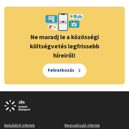
Ne maradj le a közösségi
költségvetés legfrissebb
híreiről!
Feliratkozás
Beküldött ötletek
Megvalósuló ötletek