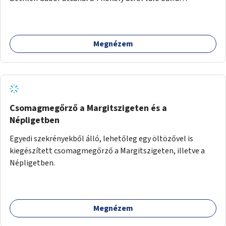
kanyarodás biztosítása a Festetics György utca irányába.
Megnézem
Csomagmegőrző a Margitszigeten és a
Népligetben
Egyedi szekrényekből álló, lehetőleg egy öltözővel is
kiegészített csomagmegőrző a Margitszigeten, illetve a
Népligetben.
Megnézem