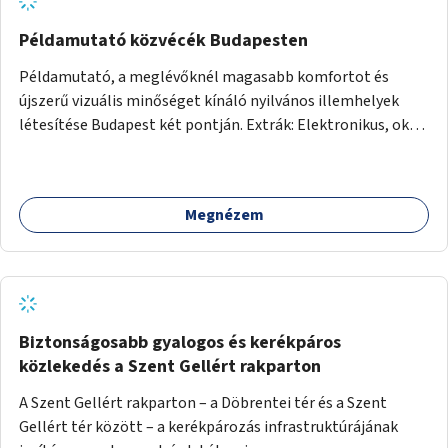
Példamutató közvécék Budapesten
Példamutató, a meglévőknél magasabb komfortot és
újszerű vizuális minőséget kínáló nyilvános illemhelyek
létesítése Budapest két pontján. Extrák: Elektronikus, okos
fizetési lehetőség vagy ingyenesség; újszerű fenntartási
konstrukció kidolgozása; egyéb kapcsolt szolgáltatások
(pl. ivókút, telefontöltés).
Megnézem
Biztonságosabb gyalogos és kerékpáros
közlekedés a Szent Gellért rakparton
A Szent Gellért rakparton – a Döbrentei tér és a Szent
Gellért tér között – a kerékpározás infrastruktúrájának