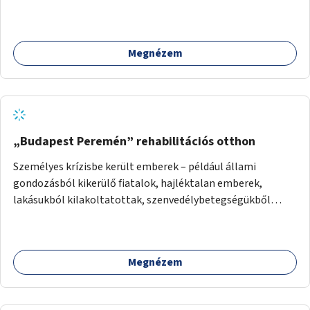
autista fiatalok élethosszig tartó támogatásra és
közösségekre találhatnak.
Megnézem
„Budapest Peremén” rehabilitációs otthon
Személyes krízisbe került emberek – például állami
gondozásból kikerülő fiatalok, hajléktalan emberek,
lakásukból kilakoltatottak, szenvedélybetegségükből
kijönni szándékozók – számára rehabilitációs otthon
megteremtése Budapest valamely peremkerületén,
civil/szakmai szervezeti háttérrel. A program a közvetlen
Megnézem
segítségen, biztonságnyújtáson kívül gazdálkodásba is
bevonja az ott lévő személyeket, és egyben a
környezettudatos és fenntartható élettel kapcsolatos