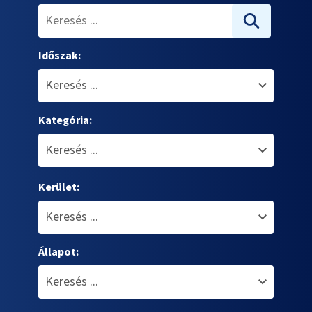
Időszak:
Kategória:
Kerület:
Állapot: