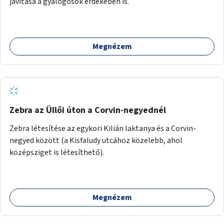
javítása a gyalogosok érdekében is.
Megnézem
Zebra az Üllői úton a Corvin-negyednél
Zebra létesítése az egykori Kilián laktanya és a Corvin-
negyed között (a Kisfaludy utcához közelebb, ahol
középsziget is létesíthető).
Megnézem