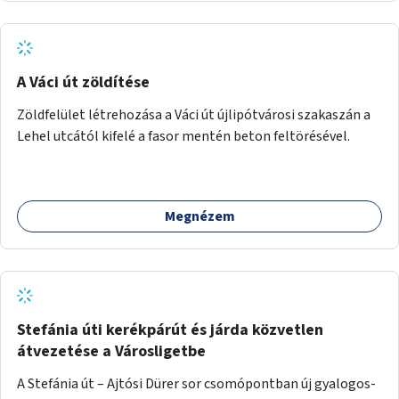
A Váci út zöldítése
Zöldfelület létrehozása a Váci út újlipótvárosi szakaszán a
Lehel utcától kifelé a fasor mentén beton feltörésével.
Megnézem
Stefánia úti kerékpárút és járda közvetlen
átvezetése a Városligetbe
A Stefánia út – Ajtósi Dürer sor csomópontban új gyalogos-