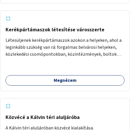
Kerékpártámaszok létesítése városszerte
Létesüljenek kerékpártámaszok azokon a helyeken, ahol a
leginkább szükség van rá: forgalmas belvárosi helyeken,
közlekedési csomópontokban, közintézmények, boltok
előtt.
Megnézem
Közvécé a Kálvin téri aluljáróba
A Kálvin téri aluljáróban közvécé kialakítása.