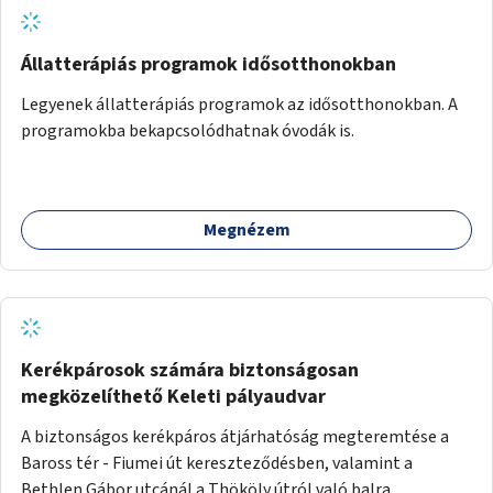
szemléletformálást is céljának tekinti.
Állatterápiás programok idősotthonokban
Legyenek állatterápiás programok az idősotthonokban. A
programokba bekapcsolódhatnak óvodák is.
Megnézem
Kerékpárosok számára biztonságosan
megközelíthető Keleti pályaudvar
A biztonságos kerékpáros átjárhatóság megteremtése a
Baross tér - Fiumei út kereszteződésben, valamint a
Bethlen Gábor utcánál a Thököly útról való balra