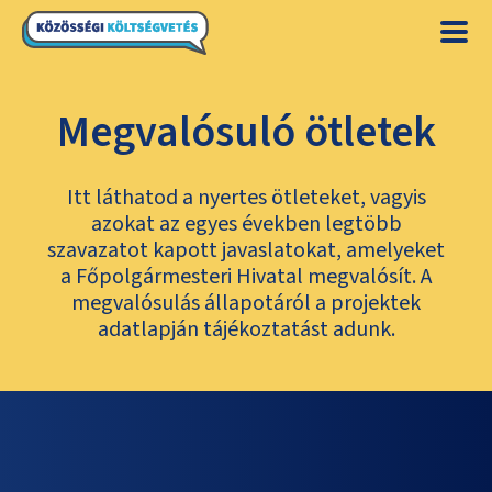
Megvalósuló ötletek
Itt láthatod a nyertes ötleteket, vagyis
azokat az egyes években legtöbb
szavazatot kapott javaslatokat, amelyeket
a Főpolgármesteri Hivatal megvalósít. A
megvalósulás állapotáról a projektek
adatlapján tájékoztatást adunk.