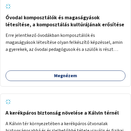
Óvodai komposztálók és magaságyások
létesítése, a komposztálás kultúrájának erősítése
Erre jelentkező óvodákban komposztálók és
magaságyások létesítése olyan felkészítő képzéssel, amin
a gyerekek, az óvodai pedagógusok és a szülők is részt
vehetnek.
Megnézem
A kerékpáros biztonság növelése a Kálvin térnél
A Kálvin tér környezetében a kerékpáros útvonalak
biztonságosabbá és észlelhetőbbé tétele vizuális és fizikai