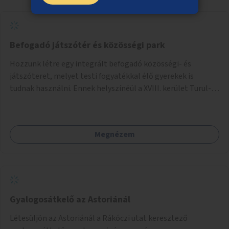
Befogadó játszótér és közösségi park
Hozzunk létre egy integrált befogadó közösségi- és
játszóteret, melyet testi fogyatékkal élő gyerekek is
tudnak használni. Ennek helyszínéül a XVIII. kerület Turul-
park területe lenne megfelelő, mely mind elérhetőségét,
mind infrastrukturális adottságait tekintve alkalmas egy új
játszótér kialakítására.
Megnézem
Gyalogosátkelő az Astoriánál
Létesüljön az Astoriánál a Rákóczi utat keresztező