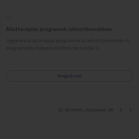
Állatterápiás programok idősotthonokban
Legyenek állatterápiás programok az idősotthonokban. A
programokba bekapcsolódhatnak óvodák is.
Megnézem
22
-
42
elem
, összesen:
80