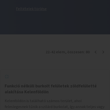
Feltételek törlése
22
-
42
elem
, összesen:
80
Funkció nélküli burkolt felületek zöldfelületté
alakítása Kelenföldön
Kelenföldön is található számos terület, ahol
feleslegesnek tűnik a szilárd burkolat, így annak teljes vagy