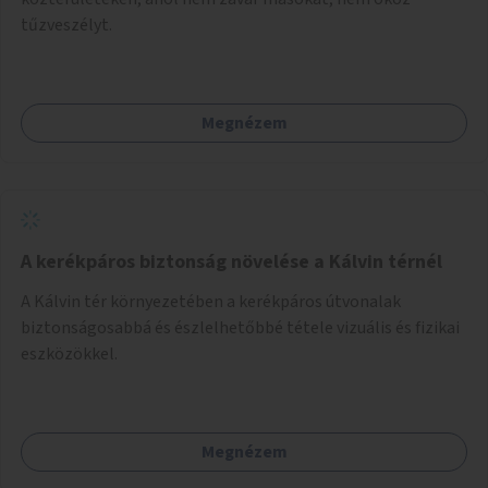
tűzveszélyt.
Megnézem
A kerékpáros biztonság növelése a Kálvin térnél
A Kálvin tér környezetében a kerékpáros útvonalak
biztonságosabbá és észlelhetőbbé tétele vizuális és fizikai
eszközökkel.
Megnézem