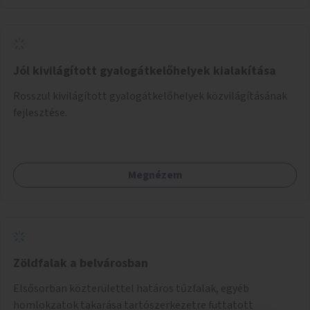
Jól kivilágított gyalogátkelőhelyek kialakítása
Rosszul kivilágított gyalogátkelőhelyek közvilágításának
fejlesztése.
Megnézem
Zöldfalak a belvárosban
Elsősorban közterülettel határos tűzfalak, egyéb
homlokzatok takarása tartószerkezetre futtatott