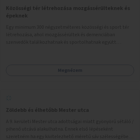
Közösségi tér létrehozása mozgássérülteknek és
épeknek
Egy minimum 300 négyzetméteres közösségi és sport tér
létrehozása, ahol mozgássérültek és demenciában
szenvedők találkozhatnak és sportolhatnak együtt
épekkel. Elsősorban egy pétanque pálya létrehozása lenne
célszerű, amit a legtöbb mozgásában korlátozott ember is
tud játszani, fontos, hogy a téren legyenek formájukban,
Megnézem
hangulatukban elkülönülő pontok, mezítlábas ösvények, az
egész legyen zöld és üdítő hangulatú.
Zöldebb és élhetőbb Mester utca
A 9. kerületi Mester utca adottságai miatt gyönyörű sétáló /
pihenő utcává alakulhatna. Ennek első lépéseként
szeretném ha egy kivitelezhető méretű sáv szélességében