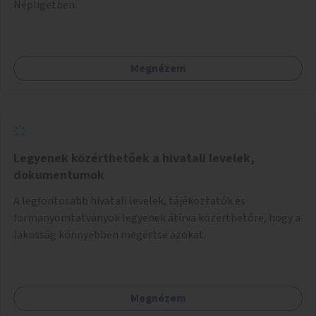
Népligetben.
Megnézem
Legyenek közérthetőek a hivatali levelek,
dokumentumok
A legfontosabb hivatali levelek, tájékoztatók és
formanyomtatványok legyenek átírva közérthetőre, hogy a
lakosság könnyebben megértse azokat.
Megnézem