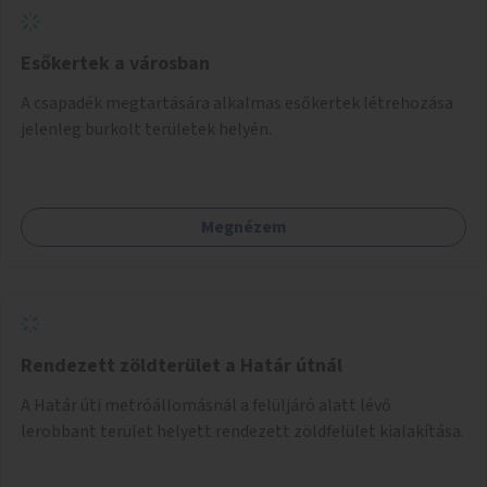
Esőkertek a városban
A csapadék megtartására alkalmas esőkertek létrehozása
jelenleg burkolt területek helyén.
Megnézem
Rendezett zöldterület a Határ útnál
A Határ úti metróállomásnál a felüljáró alatt lévő
lerobbant terület helyett rendezett zöldfelület kialakítása.