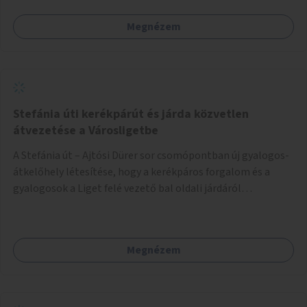
Megnézem
Stefánia úti kerékpárút és járda közvetlen
átvezetése a Városligetbe
A Stefánia út – Ajtósi Dürer sor csomópontban új gyalogos-
átkelőhely létesítése, hogy a kerékpáros forgalom és a
gyalogosok a Liget felé vezető bal oldali járdáról
közvetlenül átkelhessenek a Városligetbe.
Megnézem