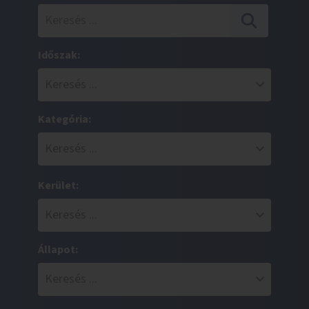
Időszak:
Kategória:
Kerület:
Állapot: