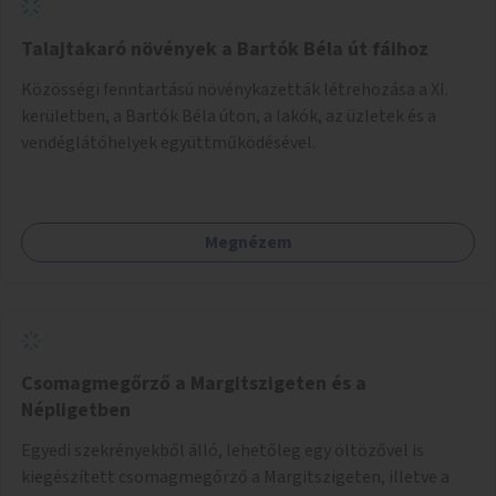
Talajtakaró növények a Bartók Béla út fáihoz
Közösségi fenntartású növénykazetták létrehozása a XI.
kerületben, a Bartók Béla úton, a lakók, az üzletek és a
vendéglátóhelyek együttműködésével.
Megnézem
Csomagmegőrző a Margitszigeten és a
Népligetben
Egyedi szekrényekből álló, lehetőleg egy öltözővel is
kiegészített csomagmegőrző a Margitszigeten, illetve a