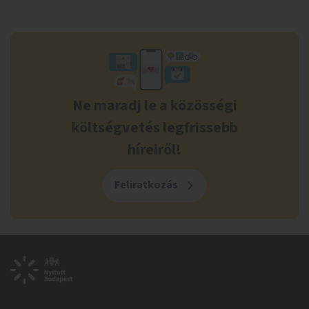
Ne maradj le a közösségi
költségvetés legfrissebb
híreiről!
Feliratkozás