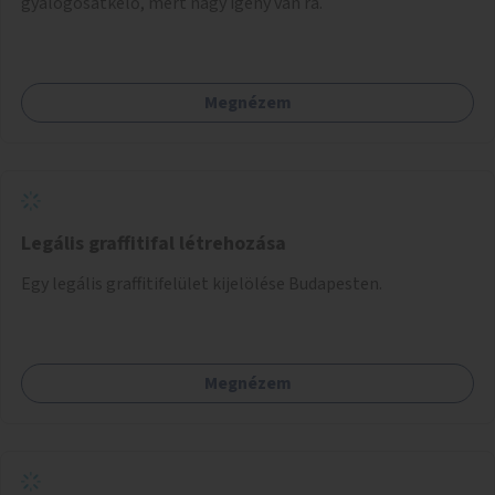
gyalogosátkelő, mert nagy igény van rá.
Megnézem
Legális graffitifal létrehozása
Egy legális graffitifelület kijelölése Budapesten.
Megnézem