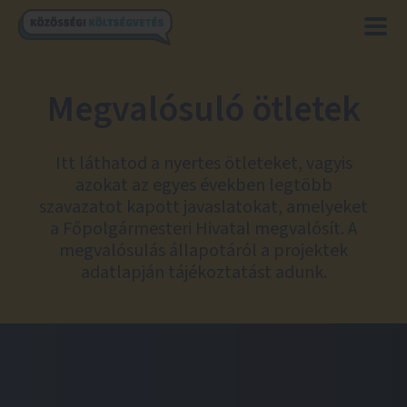
Megvalósuló ötletek
Itt láthatod a nyertes ötleteket, vagyis
azokat az egyes években legtöbb
szavazatot kapott javaslatokat, amelyeket
a Főpolgármesteri Hivatal megvalósít. A
megvalósulás állapotáról a projektek
adatlapján tájékoztatást adunk.