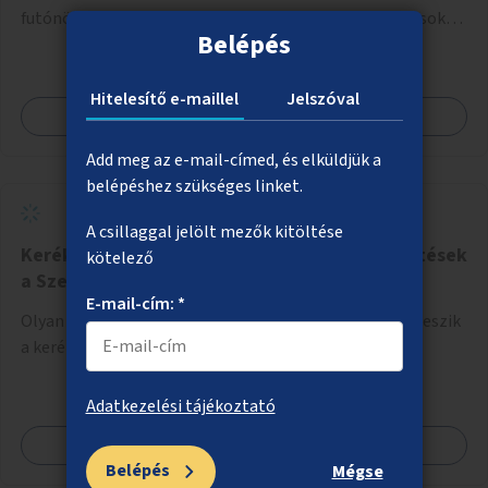
futónövényekkel, esetleg ezekhez kapcsolódóan lugasok
Belépés
kialakítása. Ezzel olyan belvárosi helyszíneken növelhető a
zöldfelületek mennyisége, ahol helyhiány miatt másra
nincs lehetőség.
Hitelesítő e-maillel
Jelszóval
Megnézem
Add meg az e-mail-címed, és elküldjük a
belépéshez szükséges linket.
A csillaggal jelölt mezők kitöltése
Kerékpáros közlekedést megkönnyítő fejlesztések
kötelező
a Szent István körúton
E-mail-cím: *
Olyan fejlesztések megvalósítása, amelyek lehetővé teszik
a kerékpáros közlekedést a Szent István körúton.
Adatkezelési tájékoztató
Megnézem
Belépés
Mégse