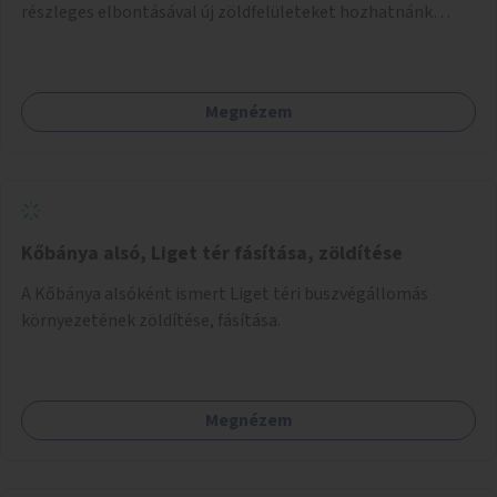
részleges elbontásával új zöldfelületeket hozhatnánk
létre. Ilyenek például az Etele út 19. és Mérnök utca 32.
közötti, vagy a Fraknó utca 22/b és a Bártfai utca közötti
aszfaltos területek.
Megnézem
Kőbánya alsó, Liget tér fásítása, zöldítése
A Kőbánya alsóként ismert Liget téri buszvégállomás
környezetének zöldítése, fásítása.
Megnézem