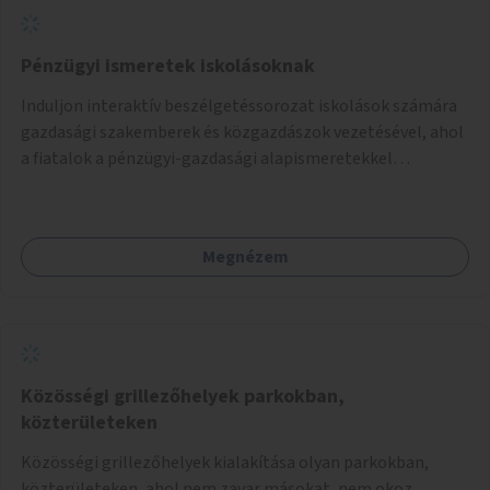
Pénzügyi ismeretek iskolásoknak
Induljon interaktív beszélgetéssorozat iskolások számára
gazdasági szakemberek és közgazdászok vezetésével, ahol
a fiatalok a pénzügyi-gazdasági alapismeretekkel
kapcsolatban tájékozódhatnak. A program többalkalmas
lenne, heti rendszerességgel tartanák iskolai csoportok
számára, önkormányzati intézményben vagy külső
Megnézem
helyszínen iskolai együttműködéssel. A szervezést az
Önkormányzat koordinálná, a tematikát a szakemberek
alakítanák ki, külön figyelmet fordítva a hátrányos helyzetű
gyerekek bevonására is. A program pilot jelleggel indulna,
több korosztály számára.
Közösségi grillezőhelyek parkokban,
közterületeken
Közösségi grillezőhelyek kialakítása olyan parkokban,
közterületeken, ahol nem zavar másokat, nem okoz