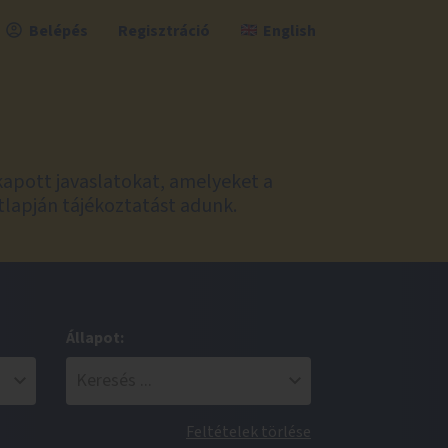
Belépés
Regisztráció
English
kapott javaslatokat, amelyeket a
tlapján tájékoztatást adunk.
Állapot:
Feltételek törlése