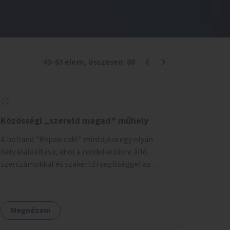
43
-
63
elem
, összesen:
80
Közösségi „szereld magad” műhely
A holland "Repair café" mintájára egy olyan
hely kialakítása, ahol a rendelkezésre álló
szerszámokkal és szakértői segítséggel az
ember maga megjavíthat elromlott tárgyakat.
A műhely egyben találkozóhely is, lehetőség
arra, hogy a közösség tagjai is segítsenek
Megnézem
egymásnak, megosszák tudásukat.