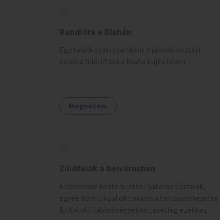
Randióra a Blahán
Egy találkozási pontként működő köztéri
napóra felállítása a Blaha Lujza téren.
Megnézem
Zöldfalak a belvárosban
Elsősorban közterülettel határos tűzfalak,
egyéb homlokzatok takarása tartószerkezetre
futtatott futónövényekkel, esetleg ezekhez