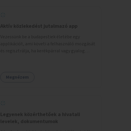
Aktív közlekedést jutalmazó app
Vezessünk be a budapestiek életébe egy
applikációt, ami követi a felhasználó mozgását
és regisztrálja, ha kerékpárral vagy gyalog
közlekedik. Az aktív közlekedési formákat
virtuálisan jutalmazza, amit az együttműködő
üzleti partnereknél kedvezményekre,
Megnézem
ajándékokra válthat a felhasználó.
Legyenek közérthetőek a hivatali
levelek, dokumentumok