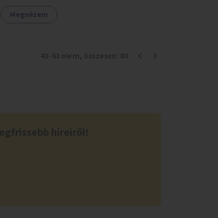
Megnézem
43
-
63
elem
, összesen:
80
egfrissebb híreiről!