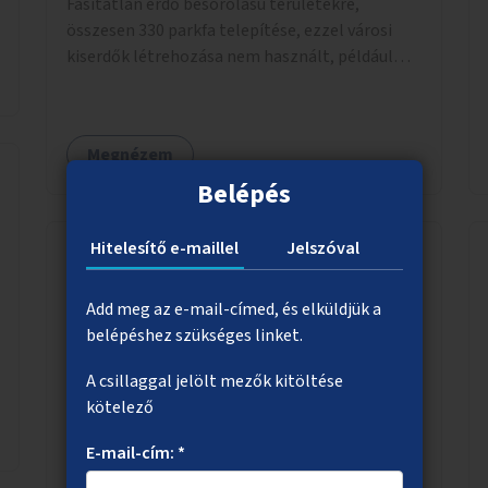
Fásítatlan erdő besorolású területekre,
összesen 330 parkfa telepítése, ezzel városi
kiserdők létrehozása nem használt, például
rozsdaövezeti telkeken, 3 év gondozással.
Megnézem
Belépés
Hitelesítő e-maillel
Jelszóval
Gyalogosátkelő az Astoriánál
Add meg az e-mail-címed, és elküldjük a
Létesüljön az Astoriánál a Rákóczi utat
belépéshez szükséges linket.
keresztező gyalogosátkelő, mert nagy igény
A csillaggal jelölt mezők kitöltése
van rá.
kötelező
E-mail-cím: *
Megnézem