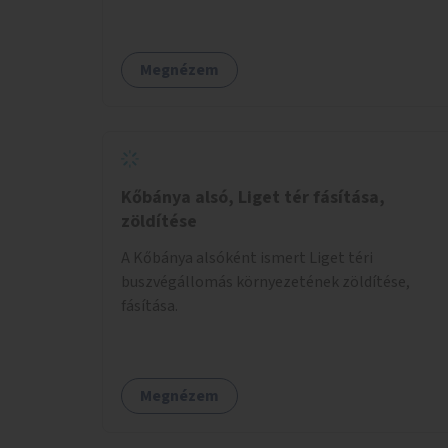
kapcsolódóan lugasok kialakítása. Ezzel olyan
belvárosi helyszíneken növelhető a
zöldfelületek mennyisége, ahol helyhiány
Megnézem
miatt másra nincs lehetőség.
Kőbánya alsó, Liget tér fásítása,
zöldítése
A Kőbánya alsóként ismert Liget téri
buszvégállomás környezetének zöldítése,
fásítása.
Megnézem