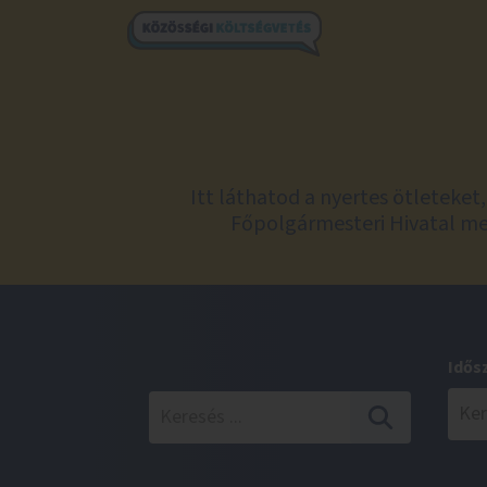
Itt láthatod a nyertes ötleteke
Főpolgármesteri Hivatal meg
Idős