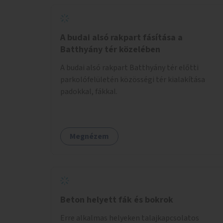
A budai alsó rakpart fásítása a
Batthyány tér közelében
A budai alsó rakpart Batthyány tér előtti
parkolófelületén közösségi tér kialakítása
padokkal, fákkal.
Megnézem
Beton helyett fák és bokrok
Erre alkalmas helyeken talajkapcsolatos