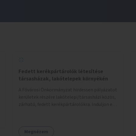
Fedett kerékpártárolók létesítése
társasházak, lakótelepek környékén
A Fővárosi Önkormányzat hirdessen pályázatot
kerületek részére lakótelepi/társasházi közös,
zárható, fedett kerékpártárolókra. Induljon egy
mintaprojekt, amelynek alapján fel lehet
mérni, milyen feladatokkal jár a kerület
számára az üzemeltetés.
Megnézem