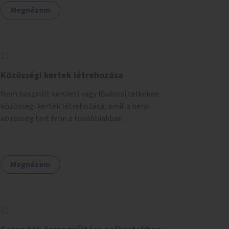
amit a legtöbb mozgásában korlátozott
Megnézem
ember is tud játszani, fontos, hogy a téren
legyenek formájukban, hangulatukban
elkülönülő pontok, mezítlábas ösvények, az
egész legyen zöld és üdítő hangulatú.
Közösségi kertek létrehozása
Nem használt kerületi vagy fővárosi telkeken
közösségi kertek létrehozása, amit a helyi
közösség tart fenn a továbbiakban.
Megnézem