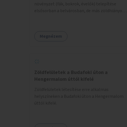
növényzet (fák, bokrok, évelők) telepítése
elsősorban a belvárosban, de más zöldhiányos
városrészekben is.
Megnézem
Zöldfelületek a Budafoki úton a
Hengermalom úttól kifelé
Zöldfelületek létesítése erre alkalmas
helyszíneken a Budafoki úton a Hengermalom
úttól kifelé.