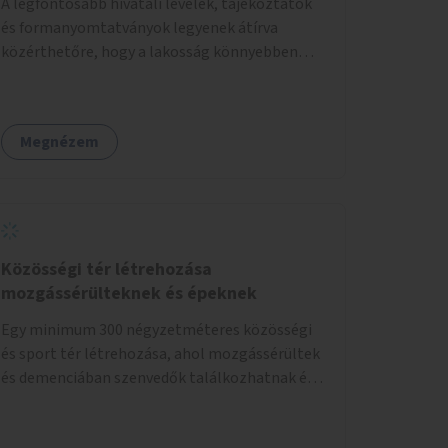
A legfontosabb hivatali levelek, tájékoztatók
és formanyomtatványok legyenek átírva
közérthetőre, hogy a lakosság könnyebben
megértse azokat.
Megnézem
Közösségi tér létrehozása
mozgássérülteknek és épeknek
Egy minimum 300 négyzetméteres közösségi
és sport tér létrehozása, ahol mozgássérültek
és demenciában szenvedők találkozhatnak és
sportolhatnak együtt épekkel. Elsősorban egy
pétanque pálya létrehozása lenne célszerű,