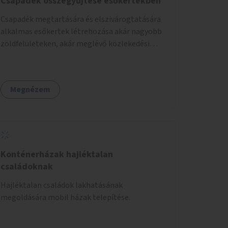
Csapadék összegyűjtése esőkertekben
Csapadék megtartására és elszivárogtatására
alkalmas esőkertek létrehozása akár nagyobb
zöldfelületeken, akár meglévő közlekedési
területek helyén.
Megnézem
Konténerházak hajléktalan
családoknak
Hajléktalan családok lakhatásának
megoldására mobil házak telepítése.