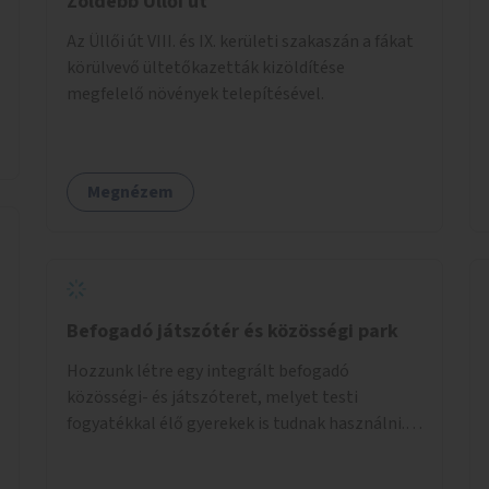
Zöldebb Üllői út
Az Üllői út VIII. és IX. kerületi szakaszán a fákat
körülvevő ültetőkazetták kizöldítése
megfelelő növények telepítésével.
Megnézem
Befogadó játszótér és közösségi park
Hozzunk létre egy integrált befogadó
közösségi- és játszóteret, melyet testi
fogyatékkal élő gyerekek is tudnak használni.
Ennek helyszínéül a XVIII. kerület Turul-park
területe lenne megfelelő, mely mind