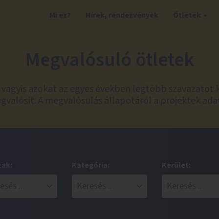
Mi ez?
Hírek, rendezvények
Ötletek
Megvalósuló ötletek
t, vagyis azokat az egyes években legtöbb szavazatot 
valósít. A megvalósulás állapotáról a projektek ada
zak:
Kategória:
Kerület: