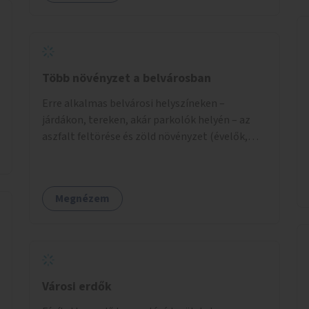
Több növényzet a belvárosban
Erre alkalmas belvárosi helyszíneken –
járdákon, tereken, akár parkolók helyén – az
aszfalt feltörése és zöld növényzet (évelők,
cserjék, fák) telepítése.
Megnézem
Városi erdők