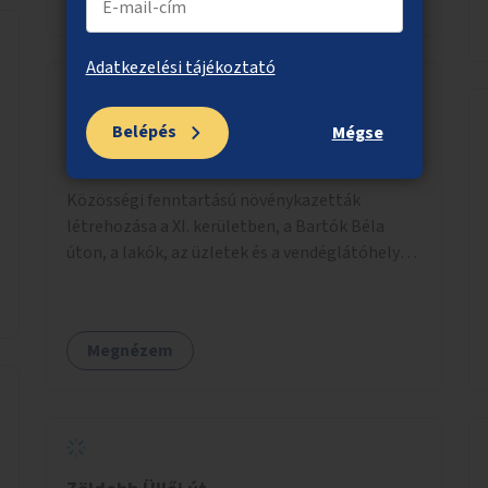
Adatkezelési tájékoztató
Belépés
Mégse
Talajtakaró növények a Bartók Béla út
fáihoz
Közösségi fenntartású növénykazetták
létrehozása a XI. kerületben, a Bartók Béla
úton, a lakók, az üzletek és a vendéglátóhelyek
együttműködésével.
Megnézem