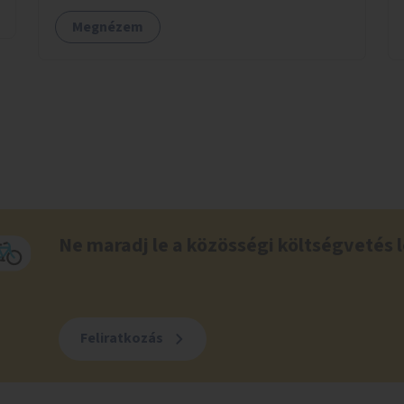
elérhetőségét, mind infrastrukturális
Megnézem
adottságait tekintve alkalmas egy új játszótér
kialakítására.
Ne maradj le a közösségi költségvetés l
Feliratkozás