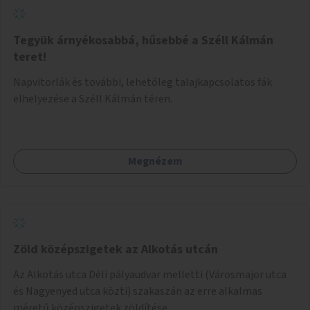
Tegyük árnyékosabbá, hűsebbé a Széll Kálmán
teret!
Napvitorlák és további, lehetőleg talajkapcsolatos fák
elhelyezése a Széll Kálmán téren.
Megnézem
Zöld középszigetek az Alkotás utcán
Az Alkotás utca Déli pályaudvar melletti (Városmajor utca
és Nagyenyed utca közti) szakaszán az erre alkalmas
méretű középszigetek zöldítése.