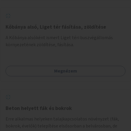
Kőbánya alsó, Liget tér fásítása, zöldítése
A Kőbánya alsóként ismert Liget téri buszvégállomás
környezetének zöldítése, fásítása.
Megnézem
Beton helyett fák és bokrok
Erre alkalmas helyeken talajkapcsolatos növényzet (fák,
bokrok, évelők) telepítése elsősorban a belvárosban, de