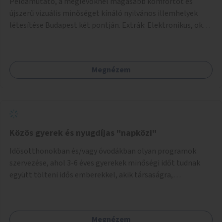
Példamutató, a meglévőknél magasabb komfortot és
újszerű vizuális minőséget kínáló nyilvános illemhelyek
létesítése Budapest két pontján. Extrák: Elektronikus, okos
fizetési lehetőség vagy ingyenesség; újszerű fenntartási
konstrukció kidolgozása; egyéb kapcsolt szolgáltatások
(pl. ivókút, telefontöltés).
Megnézem
Közös gyerek és nyugdíjas "napközi"
Idősotthonokban és/vagy óvodákban olyan programok
szervezése, ahol 3-6 éves gyerekek minőségi időt tudnak
együtt tölteni idős emberekkel, akik társaságra,
beszélgetésre vágynak.
Megnézem