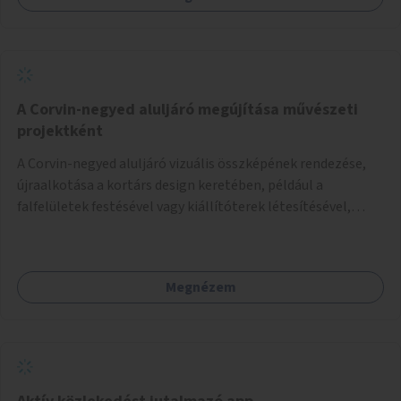
A Corvin-negyed aluljáró megújítása művészeti
projektként
A Corvin-negyed aluljáró vizuális összképének rendezése,
újraalkotása a kortárs design keretében, például a
falfelületek festésével vagy kiállítóterek létesítésével,
amelyekben kortárs designerek, művészek, tervezők
alkotásai, termékei jelenhetnének meg alkalmat adva a
bemutatkozásra, szélesebb körben való ismertségre.
Megnézem