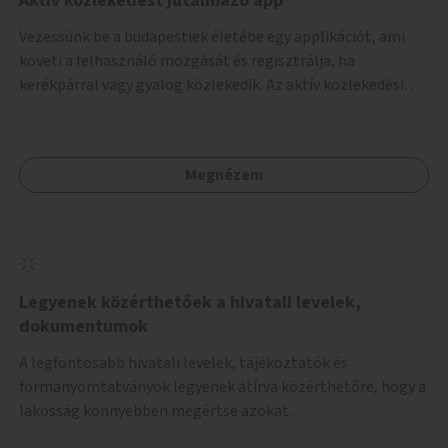
Aktív közlekedést jutalmazó app
Vezessünk be a budapestiek életébe egy applikációt, ami
követi a felhasználó mozgását és regisztrálja, ha
kerékpárral vagy gyalog közlekedik. Az aktív közlekedési
formákat virtuálisan jutalmazza, amit az együttműködő
üzleti partnereknél kedvezményekre, ajándékokra válthat a
felhasználó.
Megnézem
Legyenek közérthetőek a hivatali levelek,
dokumentumok
A legfontosabb hivatali levelek, tájékoztatók és
formanyomtatványok legyenek átírva közérthetőre, hogy a
lakosság könnyebben megértse azokat.