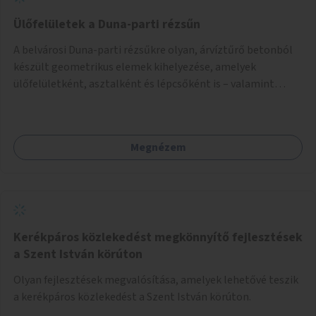
Ülőfelületek a Duna-parti rézsűn
A belvárosi Duna-parti rézsűkre olyan, árvíztűrő betonból
készült geometrikus elemek kihelyezése, amelyek
ülőfelületként, asztalként és lépcsőként is – valamint
néhány esetben extra funkcióval (kutyaitató, grill) –
használhatók. Civilek bevonása a fenntartásba.
Megnézem
Kerékpáros közlekedést megkönnyítő fejlesztések
a Szent István körúton
Olyan fejlesztések megvalósítása, amelyek lehetővé teszik
a kerékpáros közlekedést a Szent István körúton.