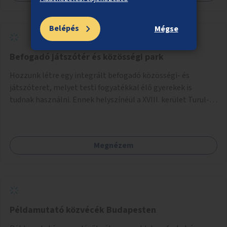
Belépés
Mégse
Befogadó játszótér és közösségi park
Hozzunk létre egy integrált befogadó közösségi- és
játszóteret, melyet testi fogyatékkal élő gyerekek is
tudnak használni. Ennek helyszínéül a XVIII. kerület Turul-
park területe lenne megfelelő, mely mind elérhetőségét,
mind infrastrukturális adottságait tekintve alkalmas egy új
játszótér kialakítására.
Megnézem
Példamutató közvécék Budapesten