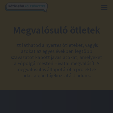
Megvalósuló ötletek
Itt láthatod a nyertes ötleteket, vagyis
azokat az egyes években legtöbb
szavazatot kapott javaslatokat, amelyeket
a Főpolgármesteri Hivatal megvalósít. A
megvalósulás állapotáról a projektek
adatlapján tájékoztatást adunk.