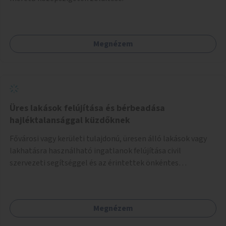
Megnézem
Üres lakások felújítása és bérbeadása
hajléktalansággal küzdőknek
Fővárosi vagy kerületi tulajdonú, üresen álló lakások vagy
lakhatásra használható ingatlanok felújítása civil
szervezeti segítséggel és az érintettek önkéntes
munkájával, majd a kialakított lakások, lakóegységek
bérbeadása rászorulók számára.
Megnézem