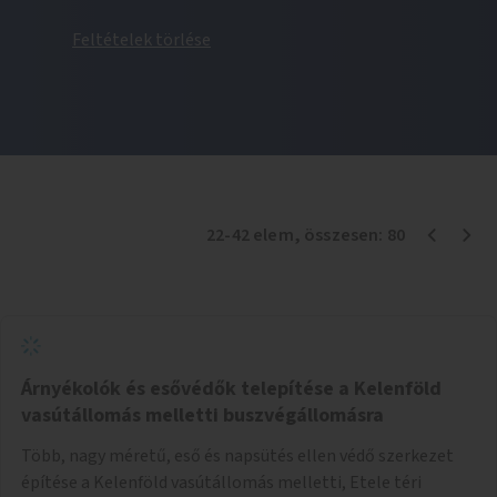
Feltételek törlése
22
-
42
elem
, összesen:
80
Árnyékolók és esővédők telepítése a Kelenföld
vasútállomás melletti buszvégállomásra
Több, nagy méretű, eső és napsütés ellen védő szerkezet
építése a Kelenföld vasútállomás melletti, Etele téri