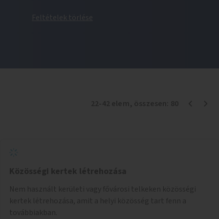
Feltételek törlése
22
-
42
elem
, összesen:
80
Közösségi kertek létrehozása
Nem használt kerületi vagy fővárosi telkeken közösségi
kertek létrehozása, amit a helyi közösség tart fenn a
továbbiakban.