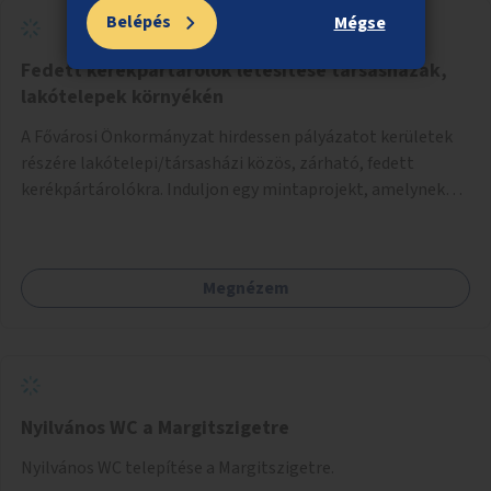
Belépés
Mégse
Fedett kerékpártárolók létesítése társasházak,
lakótelepek környékén
A Fővárosi Önkormányzat hirdessen pályázatot kerületek
részére lakótelepi/társasházi közös, zárható, fedett
kerékpártárolókra. Induljon egy mintaprojekt, amelynek
alapján fel lehet mérni, milyen feladatokkal jár a kerület
számára az üzemeltetés.
Megnézem
Nyilvános WC a Margitszigetre
Nyilvános WC telepítése a Margitszigetre.