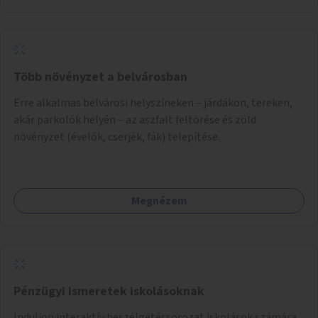
Több növényzet a belvárosban
Erre alkalmas belvárosi helyszíneken – járdákon, tereken,
akár parkolók helyén – az aszfalt feltörése és zöld
növényzet (évelők, cserjék, fák) telepítése.
Megnézem
Pénzügyi ismeretek iskolásoknak
Induljon interaktív beszélgetéssorozat iskolások számára