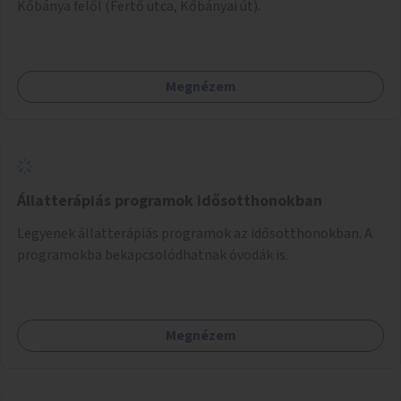
Kőbánya felől (Fertő utca, Kőbányai út).
Megnézem
Állatterápiás programok idősotthonokban
Legyenek állatterápiás programok az idősotthonokban. A
programokba bekapcsolódhatnak óvodák is.
Megnézem