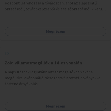
Központ létrehozása a fővárosban, ahol az alapszintű
oktatásból, továbbképzésből és a felsőoktatásból kikerülő
autista fiatalok élethosszig tartó támogatásra és
közösségekre találhatnak.
Megnézem
Zöld villamosmegállók a 14-es vonalán
A napsütésnek leginkább kitett megállókban akár a
megállóra, akár önálló rácsozatra futtatott növényekkel
történő árnyékolás.
Megnézem