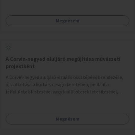
Megnézem
A Corvin-negyed aluljáró megújítása művészeti
projektként
A Corvin-negyed aluljáró vizuális összképének rendezése,
újraalkotása a kortárs design keretében, például a
falfelületek festésével vagy kiállítóterek létesítésével,
amelyekben kortárs designerek, művészek, tervezők
alkotásai, termékei jelenhetnének meg alkalmat adva a
bemutatkozásra, szélesebb körben való ismertségre.
Megnézem