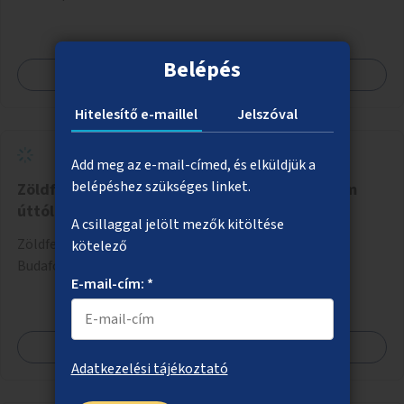
Belépés
Megnézem
Hitelesítő e-maillel
Jelszóval
Add meg az e-mail-címed, és elküldjük a
belépéshez szükséges linket.
Zöldfelületek a Budafoki úton a Hengermalom
úttól kifelé
A csillaggal jelölt mezők kitöltése
Zöldfelületek létesítése erre alkalmas helyszíneken a
kötelező
Budafoki úton a Hengermalom úttól kifelé.
E-mail-cím: *
Megnézem
Adatkezelési tájékoztató