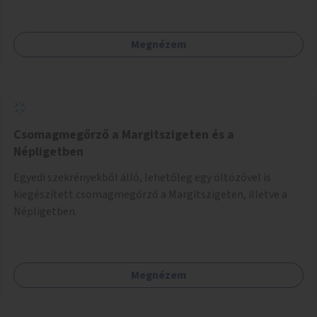
Megnézem
Csomagmegőrző a Margitszigeten és a
Népligetben
Egyedi szekrényekből álló, lehetőleg egy öltözővel is
kiegészített csomagmegőrző a Margitszigeten, illetve a
Népligetben.
Megnézem