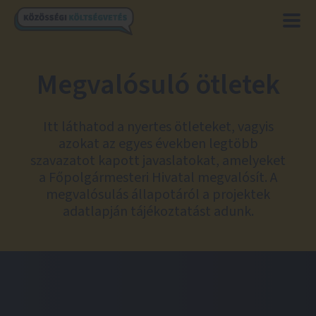
Megvalósuló ötletek
Itt láthatod a nyertes ötleteket, vagyis
azokat az egyes években legtöbb
szavazatot kapott javaslatokat, amelyeket
a Főpolgármesteri Hivatal megvalósít. A
megvalósulás állapotáról a projektek
adatlapján tájékoztatást adunk.