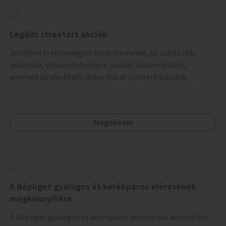
Legális streetart akciók
Jelöljünk ki elhanyagolt utcai elemeket, pl. szellőzők,
oszlopok, villanyszekrények, padok, buszmegállók,
amelyek újrafestését, dekorálását civilekre bíznánk.
Támogassuk a közösségi alapon való megújulást a
szükséges eszközökkel.
Megnézem
A Népliget gyalogos és kerékpáros elérésének
megkönnyítése
A Népliget gyalogos és kerékpáros elérésének könnyítése