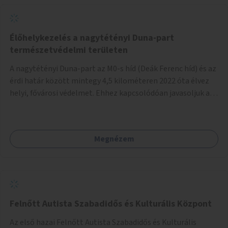
Élőhelykezelés a nagytétényi Duna-part
természetvédelmi területen
A nagytétényi Duna-part az M0-s híd (Deák Ferenc híd) és az
érdi határ között mintegy 4,5 kilométeren 2022 óta élvez
helyi, fővárosi védelmet. Ehhez kapcsolódóan javasoljuk a
terület élőhelykezelését, a tájidegen, invazív fajok
ritkítását, visszaszorítását.
Megnézem
Felnőtt Autista Szabadidős és Kulturális Központ
Az első hazai Felnőtt Autista Szabadidős és Kulturális