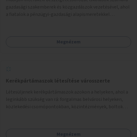
gazdasági szakemberek és közgazdászok vezetésével, ahol
a fiatalok a pénzügyi-gazdasági alapismeretekkel
kapcsolatban tájékozódhatnak. A program többalkalmas
lenne, heti rendszerességgel tartanák iskolai csoportok
számára, önkormányzati intézményben vagy külső
Megnézem
helyszínen iskolai együttműködéssel. A szervezést az
Önkormányzat koordinálná, a tematikát a szakemberek
alakítanák ki, külön figyelmet fordítva a hátrányos helyzetű
gyerekek bevonására is. A program pilot jelleggel indulna,
több korosztály számára.
Kerékpártámaszok létesítése városszerte
Létesüljenek kerékpártámaszok azokon a helyeken, ahol a
leginkább szükség van rá: forgalmas belvárosi helyeken,
közlekedési csomópontokban, közintézmények, boltok
előtt.
Megnézem