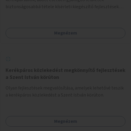
biztonságosabbá tétele kísérleti kiegészítő fejlesztésekkel
(terelők, műanyag elválasztó elemek, több és jobban
látható felfestés stb.)
Megnézem
Kerékpáros közlekedést megkönnyítő fejlesztések
a Szent István körúton
Olyan fejlesztések megvalósítása, amelyek lehetővé teszik
a kerékpáros közlekedést a Szent István körúton.
Megnézem