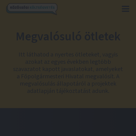
Megvalósuló ötletek
Itt láthatod a nyertes ötleteket, vagyis
azokat az egyes években legtöbb
szavazatot kapott javaslatokat, amelyeket
a Főpolgármesteri Hivatal megvalósít. A
megvalósulás állapotáról a projektek
adatlapján tájékoztatást adunk.