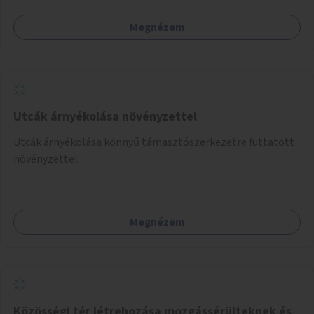
Megnézem
Utcák árnyékolása növényzettel
Utcák árnyékolása könnyű támasztószerkezetre futtatott
növényzettel.
Megnézem
Közösségi tér létrehozása mozgássérülteknek és