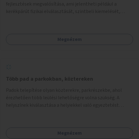
fejlesztések megvalósítása, ami jelentheti például a
kerékpárút fizikai elválasztását, szintbeli kiemelését,
optikai jelölését, az indirekt balra kanyarodási lehetőség
jelölését – különösen a veszélyesebb kereszteződésekben,
vagy akár egyes egyirányú utcák megnyitását
Megnézem
szembeforgalmú kerékpározásra.
Több pad a parkokban, köztereken
Padok telepítése olyan közterekre, parkrészekbe, ahol
érezhetően több leülési lehetőségre volna szükség. A
helyszínek kiválasztása a helyiekkel való egyeztetést
követően történhet.
Megnézem