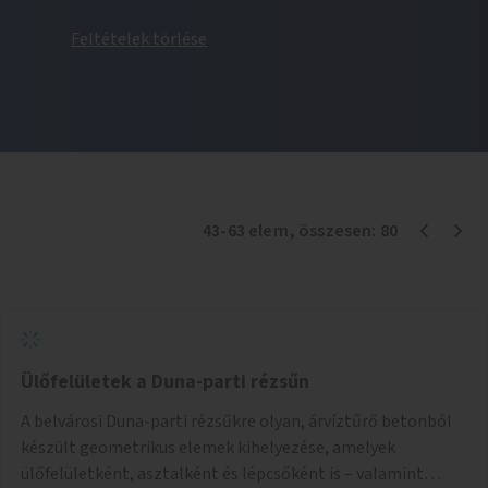
Feltételek törlése
43
-
63
elem
, összesen:
80
Ülőfelületek a Duna-parti rézsűn
A belvárosi Duna-parti rézsűkre olyan, árvíztűrő betonból
készült geometrikus elemek kihelyezése, amelyek
ülőfelületként, asztalként és lépcsőként is – valamint