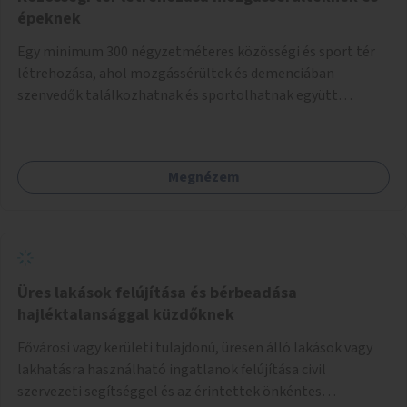
épeknek
Egy minimum 300 négyzetméteres közösségi és sport tér
létrehozása, ahol mozgássérültek és demenciában
szenvedők találkozhatnak és sportolhatnak együtt
épekkel. Elsősorban egy pétanque pálya létrehozása lenne
célszerű, amit a legtöbb mozgásában korlátozott ember is
tud játszani, fontos, hogy a téren legyenek formájukban,
Megnézem
hangulatukban elkülönülő pontok, mezítlábas ösvények, az
egész legyen zöld és üdítő hangulatú.
Üres lakások felújítása és bérbeadása
hajléktalansággal küzdőknek
Fővárosi vagy kerületi tulajdonú, üresen álló lakások vagy
lakhatásra használható ingatlanok felújítása civil
szervezeti segítséggel és az érintettek önkéntes