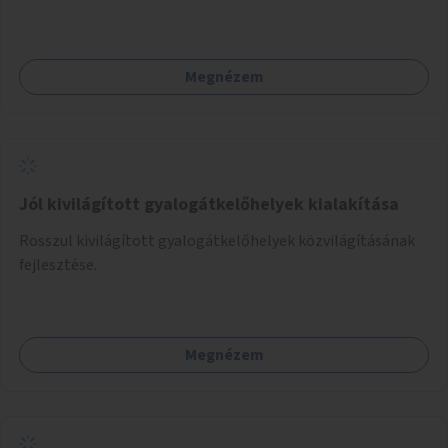
néhány esetben extra funkcióval (kutyaitató, grill) –
használhatók. Civilek bevonása a fenntartásba.
Megnézem
Jól kivilágított gyalogátkelőhelyek kialakítása
Rosszul kivilágított gyalogátkelőhelyek közvilágításának
fejlesztése.
Megnézem