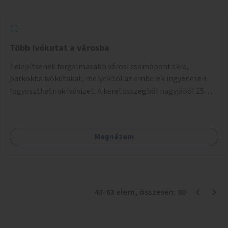
Több ivókutat a városba
Telepítsenek forgalmasabb városi csomópontokra,
parkokba ivókutakat, melyekből az emberek ingyenesen
fogyaszthatnak ivóvizet. A keretösszegből nagyjából 25
ivókút telepítése lehetséges.
Megnézem
43
-
63
elem
, összesen:
80