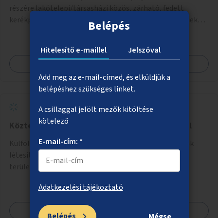
részére lakótelepi/társasházi közös, zárható, fedett
kerékpártárolókra. Induljon egy mintaprojekt, amelynek
Belépés
alapján fel lehet mérni, milyen feladatokkal jár a kerület
számára az üzemeltetés.
Hitelesítő e-maillel
Jelszóval
Megnézem
Add meg az e-mail-címed, és elküldjük a
belépéshez szükséges linket.
A csillaggal jelölt mezők kitöltése
kötelező
Köztéri piszoárok létesítése kísérleti jelleggel
E-mail-cím: *
Külföldön (pl. Hollandiában) elterjedt kültéri piszoárok
létesítése a városban (például egyes Duna-parti
területeken) kísérleti jelleggel.
Adatkezelési tájékoztató
Megnézem
Belépés
Mégse