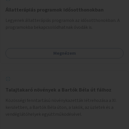
Állatterápiás programok idősotthonokban
Legyenek állatterápiás programok az idősotthonokban. A
programokba bekapcsolódhatnak óvodák is.
Megnézem
Talajtakaró növények a Bartók Béla út fáihoz
Közösségi fenntartású növénykazetták létrehozása a XI.
kerületben, a Bartók Béla úton, a lakók, az üzletek és a
vendéglátóhelyek együttműködésével.