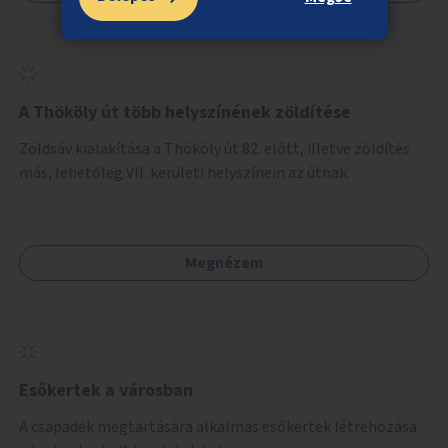
A Thököly út több helyszínének zöldítése
Zöldsáv kialakítása a Thököly út 82. előtt, illetve zöldítés
más, lehetőleg VII. kerületi helyszínein az útnak.
Megnézem
Esőkertek a városban
A csapadék megtartására alkalmas esőkertek létrehozása