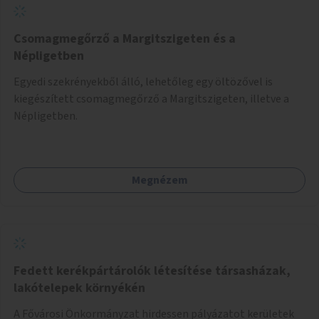
addig, amíg komolyabb forgalomcsillapítások és zöldítések
nem létesülnek a Mester utcában.
Csomagmegőrző a Margitszigeten és a
Népligetben
Egyedi szekrényekből álló, lehetőleg egy öltözővel is
kiegészített csomagmegőrző a Margitszigeten, illetve a
Népligetben.
Megnézem
Fedett kerékpártárolók létesítése társasházak,
lakótelepek környékén
A Fővárosi Önkormányzat hirdessen pályázatot kerületek