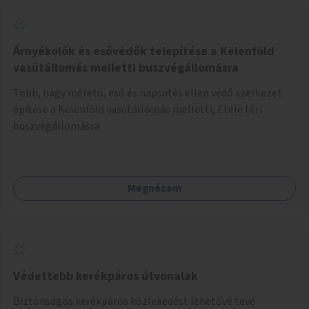
Árnyékolók és esővédők telepítése a Kelenföld
vasútállomás melletti buszvégállomásra
Több, nagy méretű, eső és napsütés ellen védő szerkezet
építése a Kelenföld vasútállomás melletti, Etele téri
buszvégállomásra
Megnézem
Védettebb kerékpáros útvonalak
Biztonságos kerékpáros közlekedést lehetővé tevő