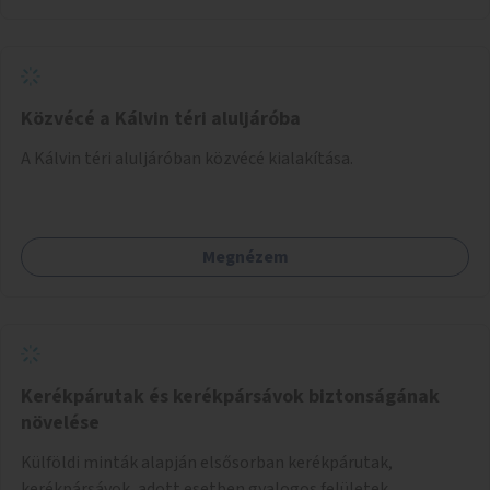
Közvécé a Kálvin téri aluljáróba
A Kálvin téri aluljáróban közvécé kialakítása.
Megnézem
Kerékpárutak és kerékpársávok biztonságának
növelése
Külföldi minták alapján elsősorban kerékpárutak,
kerékpársávok, adott esetben gyalogos felületek