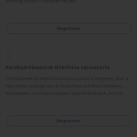
jelenleg burkolt területek helyén.
Megnézem
Kerékpártámaszok létesítése városszerte
Létesüljenek kerékpártámaszok azokon a helyeken, ahol a
leginkább szükség van rá: forgalmas belvárosi helyeken,
közlekedési csomópontokban, közintézmények, boltok
előtt.
Megnézem