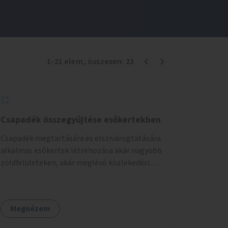
1
-
21
elem
, összesen:
23
Csapadék összegyűjtése esőkertekben
Csapadék megtartására és elszivárogtatására
alkalmas esőkertek létrehozása akár nagyobb
zöldfelületeken, akár meglévő közlekedési
területek helyén.
Megnézem