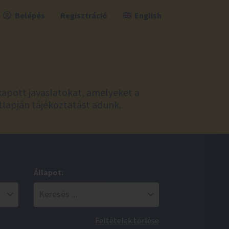
Belépés
Regisztráció
English
kapott javaslatokat, amelyeket a
tlapján tájékoztatást adunk.
Állapot:
Feltételek törlése