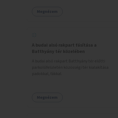
Megnézem
A budai alsó rakpart fásítása a
Batthyány tér közelében
A budai alsó rakpart Batthyány tér előtti
parkolófelületén közösségi tér kialakítása
padokkal, fákkal.
Megnézem