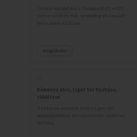
Zöldsáv kialakítása a Thököly út 82. előtt,
illetve zöldítés más, lehetőleg VII. kerületi
helyszínein az útnak.
Megnézem
Kőbánya alsó, Liget tér fásítása,
zöldítése
A Kőbánya alsóként ismert Liget téri
buszvégállomás környezetének zöldítése,
fásítása.