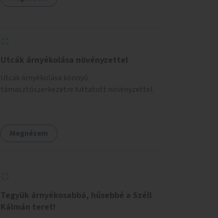
Utcák árnyékolása növényzettel
Utcák árnyékolása könnyű
támasztószerkezetre futtatott növényzettel.
Megnézem
Tegyük árnyékosabbá, hűsebbé a Széll
Kálmán teret!