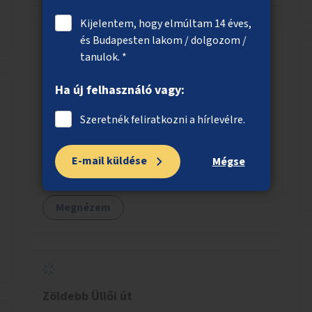
Kijelentem, hogy elmúltam 14 éves,
és Budapesten lakom / dolgozom /
tanulok. *
Élőhelykezelés a nagytétényi Duna-part
természetvédelmi területen
Ha új felhasználó vagy:
A nagytétényi Duna-part az M0-s híd (Deák
Szeretnék feliratkozni a hírlevélre.
Ferenc híd) és az érdi határ között mintegy 4,5
kilométeren 2022 óta élvez helyi, fővárosi
E-mail küldése
védelmet. Ehhez kapcsolódóan javasoljuk a
Mégse
terület élőhelykezelését, a tájidegen, invazív
fajok ritkítását, visszaszorítását.
Megnézem
Zöldebb Üllői út