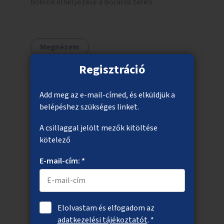
bokrok elhelyezése a Boráros téren.
Megnézem
Regisztráció
Add meg az e-mail-címed, és elküldjük a
belépéshez szükséges linket.
Zöldfelületek a Budafoki úton a
Hengermalom úttól kifelé
A csillaggal jelölt mezők kitöltése
kötelező
Zöldfelületek létesítése erre alkalmas
helyszíneken a Budafoki úton a Hengermalom
E-mail-cím: *
úttól kifelé.
Elolvastam és elfogadom az
Megnézem
adatkezelési tájékoztatót
. *