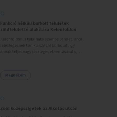
Funkció nélküli burkolt felületek
zöldfelületté alakítása Kelenföldön
Kelenföldön is található számos terület, ahol
feleslegesnek tűnik a szilárd burkolat, így
annak teljes vagy részleges elbontásával új
zöldfelületeket hozhatnánk létre. Ilyenek
például az Etele út 19. és Mérnök utca 32.
közötti, vagy a Fraknó utca 22/b és a Bártfai
Megnézem
utca közötti aszfaltos területek.
Zöld középszigetek az Alkotás utcán