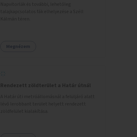
Napvitorlák és további, lehetőleg
talajkapcsolatos fák elhelyezése a Széll
Kálmán téren.
Megnézem
Rendezett zöldterület a Határ útnál
A Határ úti metróállomásnál a felüljáró alatt
lévő lerobbant terület helyett rendezett
zöldfelület kialakítása.