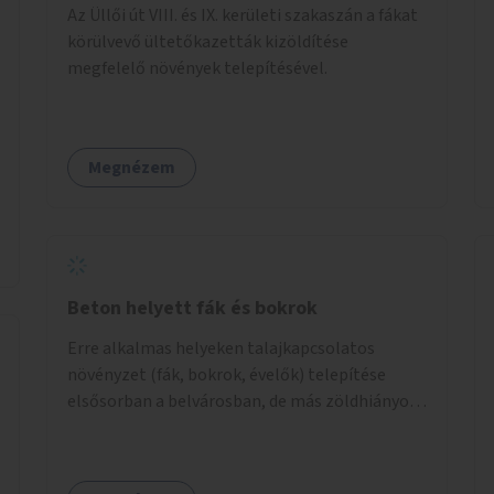
Az Üllői út VIII. és IX. kerületi szakaszán a fákat
körülvevő ültetőkazetták kizöldítése
megfelelő növények telepítésével.
Megnézem
Beton helyett fák és bokrok
Erre alkalmas helyeken talajkapcsolatos
növényzet (fák, bokrok, évelők) telepítése
elsősorban a belvárosban, de más zöldhiányos
városrészekben is.