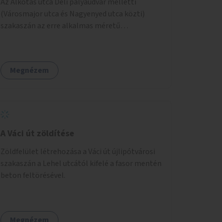
Az Alkotás utca Déli pályaudvar melletti
(Városmajor utca és Nagyenyed utca közti)
szakaszán az erre alkalmas méretű
középszigetek zöldítése.
Megnézem
A Váci út zöldítése
Zöldfelület létrehozása a Váci út újlipótvárosi
szakaszán a Lehel utcától kifelé a fasor mentén
beton feltörésével.
Megnézem