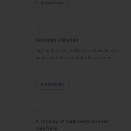
Megnézem
Randióra a Blahán
Egy találkozási pontként működő köztéri
napóra felállítása a Blaha Lujza téren.
Megnézem
A Thököly út több helyszínének
zöldítése