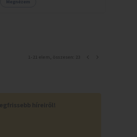
Megnézem
1
-
21
elem
, összesen:
23
egfrissebb híreiről!