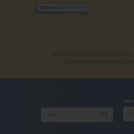
Itt láthatod a nyertes ötleteke
Főpolgármesteri Hivatal meg
Idős