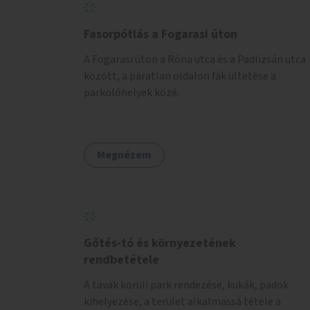
Fasorpótlás a Fogarasi úton
A Fogarasi úton a Róna utca és a Padlizsán utca
között, a páratlan oldalon fák ültetése a
parkolóhelyek közé.
Megnézem
Gőtés-tó és környezetének
rendbetétele
A tavak körüli park rendezése, kukák, padok
kihelyezése, a terület alkalmassá tétele a