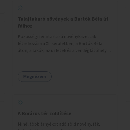
Talajtakaró növények a Bartók Béla út
fáihoz
Közösségi fenntartású növénykazetták
létrehozása a XI. kerületben, a Bartók Béla
úton, a lakók, az üzletek és a vendéglátóhelyek
együttműködésével.
Megnézem
A Boráros tér zöldítése
Minél több árnyékot adó zöld növény, fák,