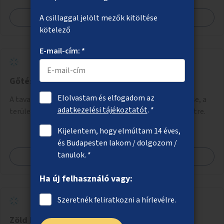
Megnézem
A csillaggal jelölt mezők kitöltése
kötelező
E-mail-cím: *
Gőtés-tó és környezetének rendbetétele
Elolvastam és elfogadom az
A tavak körüli park rendezése, kukák, padok kihelyezése, a
adatkezelési tájékoztatót
. *
terület alkalmassá tétele a minőségibb közösségi életre.
Kijelentem, hogy elmúltam 14 éves,
és Budapesten lakom / dolgozom /
tanulok. *
Megnézem
Ha új felhasználó vagy:
Szeretnék feliratkozni a hírlevélre.
Zöld középszigetek az Alkotás utcán