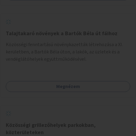
Talajtakaró növények a Bartók Béla út fáihoz
Közösségi fenntartású növénykazetták létrehozása a XI.
kerületben, a Bartók Béla úton, a lakók, az üzletek és a
vendéglátóhelyek együttműködésével.
Megnézem
Közösségi grillezőhelyek parkokban,
közterületeken