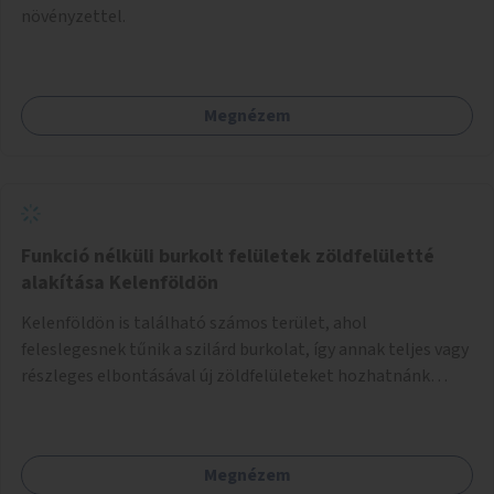
növényzettel.
Megnézem
Funkció nélküli burkolt felületek zöldfelületté
alakítása Kelenföldön
Kelenföldön is található számos terület, ahol
feleslegesnek tűnik a szilárd burkolat, így annak teljes vagy
részleges elbontásával új zöldfelületeket hozhatnánk
létre. Ilyenek például az Etele út 19. és Mérnök utca 32.
közötti, vagy a Fraknó utca 22/b és a Bártfai utca közötti
aszfaltos területek.
Megnézem