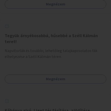
Megnézem
Tegyük árnyékosabbá, hűsebbé a Széll Kálmán
teret!
Napvitorlák és további, lehetőleg talajkapcsolatos fák
elhelyezése a Széll Kálmán téren.
Megnézem
Kőbánya alsó, Liget tér fásítása, zöldítése