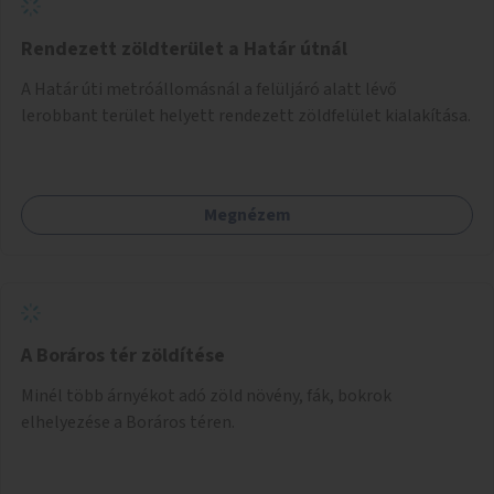
Rendezett zöldterület a Határ útnál
A Határ úti metróállomásnál a felüljáró alatt lévő
lerobbant terület helyett rendezett zöldfelület kialakítása.
Megnézem
A Boráros tér zöldítése
Minél több árnyékot adó zöld növény, fák, bokrok
elhelyezése a Boráros téren.