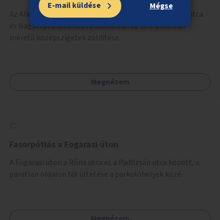
E-mail küldése
Mégse
Az Alkotás utca Déli pályaudvar melletti (Városmajor utca
és Nagyenyed utca közti) szakaszán az erre alkalmas
méretű középszigetek zöldítése.
Megnézem
Fasorpótlás a Fogarasi úton
A Fogarasi úton a Róna utca és a Padlizsán utca között, a
páratlan oldalon fák ültetése a parkolóhelyek közé.
Megnézem