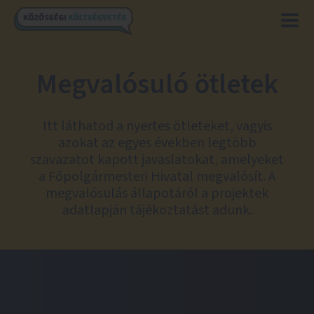
Megvalósuló ötletek
Itt láthatod a nyertes ötleteket, vagyis
azokat az egyes években legtöbb
szavazatot kapott javaslatokat, amelyeket
a Főpolgármesteri Hivatal megvalósít. A
megvalósulás állapotáról a projektek
adatlapján tájékoztatást adunk.