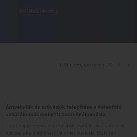
Feltételek törlése
1
-
21
elem
, összesen:
23
Árnyékolók és esővédők telepítése a Kelenföld
vasútállomás melletti buszvégállomásra
Több, nagy méretű, eső és napsütés ellen védő szerkezet
építése a Kelenföld vasútállomás melletti, Etele téri