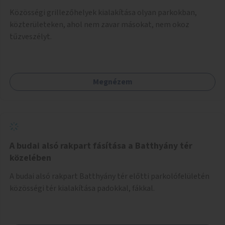
Közösségi grillezőhelyek kialakítása olyan parkokban,
közterületeken, ahol nem zavar másokat, nem okoz
tűzveszélyt.
Megnézem
A budai alsó rakpart fásítása a Batthyány tér
közelében
A budai alsó rakpart Batthyány tér előtti parkolófelületén
közösségi tér kialakítása padokkal, fákkal.