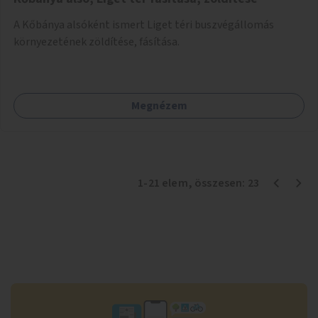
A Kőbánya alsóként ismert Liget téri buszvégállomás
környezetének zöldítése, fásítása.
Megnézem
1
-
21
elem
, összesen:
23