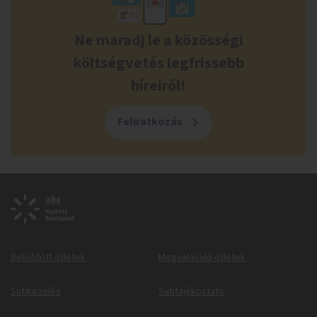
Ne maradj le a közösségi
költségvetés legfrissebb
híreiről!
Feliratkozás
Beküldött ötletek
Megvalósuló ötletek
Sütikezelés
Sütitájékoztató