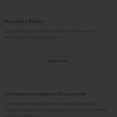
Randióra a Blahán
Egy találkozási pontként működő köztéri napóra
felállítása a Blaha Lujza téren.
Megnézem
Zöld villamosmegállók a 14-es vonalán
A napsütésnek leginkább kitett megállókban akár a
megállóra, akár önálló rácsozatra futtatott növényekkel
történő árnyékolás.