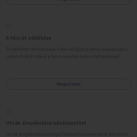
A Váci út zöldítése
Zöldfelület létrehozása a Váci út újlipótvárosi szakaszán a
Lehel utcától kifelé a fasor mentén beton feltörésével.
Megnézem
Utcák árnyékolása növényzettel
Utcák árnyékolása könnyű támasztószerkezetre futtatott