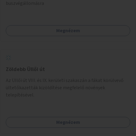
buszvégállomásra
Megnézem
Zöldebb Üllői út
Az Üllői út VIII. és IX. kerületi szakaszán a fákat körülvevő
ültetőkazetták kizöldítése megfelelő növények
telepítésével.
Megnézem