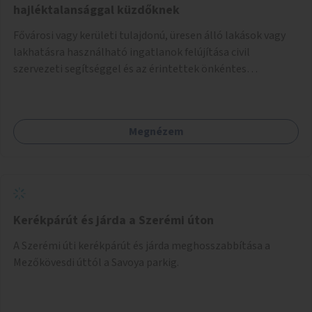
hajléktalansággal küzdőknek
Fővárosi vagy kerületi tulajdonú, üresen álló lakások vagy
lakhatásra használható ingatlanok felújítása civil
szervezeti segítséggel és az érintettek önkéntes
munkájával, majd a kialakított lakások, lakóegységek
bérbeadása rászorulók számára.
Megnézem
Kerékpárút és járda a Szerémi úton
A Szerémi úti kerékpárút és járda meghosszabbítása a
Mezőkövesdi úttól a Savoya parkig.