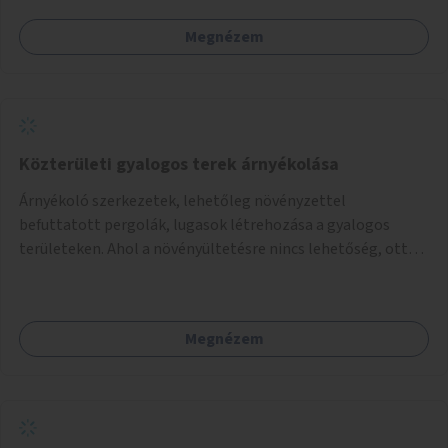
Megnézem
Közterületi gyalogos terek árnyékolása
Árnyékoló szerkezetek, lehetőleg növényzettel
befuttatott pergolák, lugasok létrehozása a gyalogos
területeken. Ahol a növényültetésre nincs lehetőség, ott
akár dézsából felfutó futónövényzet alkalmazása, legvégső
megoldásként napvitorlák felszerelése.
Megnézem