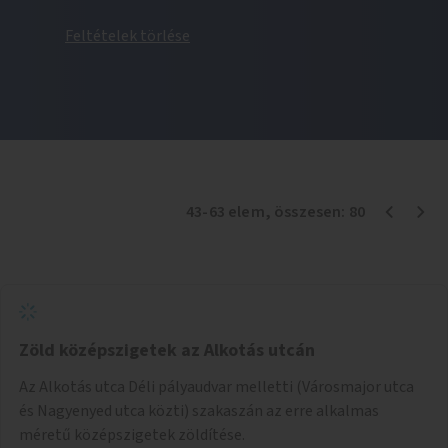
Feltételek törlése
43
-
63
elem
, összesen:
80
Zöld középszigetek az Alkotás utcán
Az Alkotás utca Déli pályaudvar melletti (Városmajor utca
és Nagyenyed utca közti) szakaszán az erre alkalmas
méretű középszigetek zöldítése.