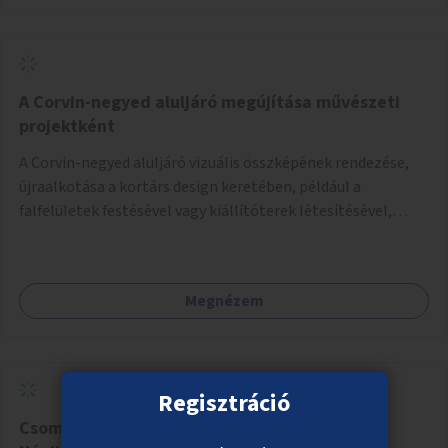
A Corvin-negyed aluljáró megújítása művészeti
projektként
A Corvin-negyed aluljáró vizuális összképének rendezése,
újraalkotása a kortárs design keretében, például a
falfelületek festésével vagy kiállítóterek létesítésével,
amelyekben kortárs designerek, művészek, tervezők
alkotásai, termékei jelenhetnének meg alkalmat adva a
bemutatkozásra, szélesebb körben való ismertségre.
Megnézem
Regisztráció
Csomagmegőrző a Margitszigeten és a