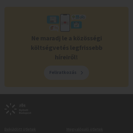
Ne maradj le a közösségi
költségvetés legfrissebb
híreiről!
Feliratkozás
Beküldött ötletek
Megvalósuló ötletek