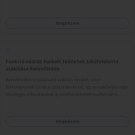
Megnézem
Funkció nélküli burkolt felületek zöldfelületté
alakítása Kelenföldön
Kelenföldön is található számos terület, ahol
feleslegesnek tűnik a szilárd burkolat, így annak teljes vagy
részleges elbontásával új zöldfelületeket hozhatnánk
létre. Ilyenek például az Etele út 19. és Mérnök utca 32.
közötti, vagy a Fraknó utca 22/b és a Bártfai utca közötti
aszfaltos területek.
Megnézem