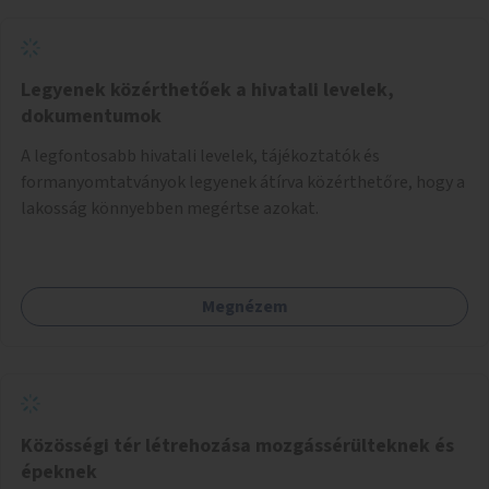
Legyenek közérthetőek a hivatali levelek,
dokumentumok
A legfontosabb hivatali levelek, tájékoztatók és
formanyomtatványok legyenek átírva közérthetőre, hogy a
lakosság könnyebben megértse azokat.
Megnézem
Közösségi tér létrehozása mozgássérülteknek és
épeknek