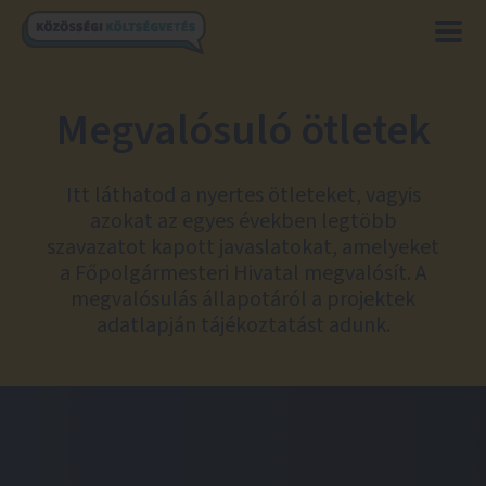
Megvalósuló ötletek
Itt láthatod a nyertes ötleteket, vagyis
azokat az egyes években legtöbb
szavazatot kapott javaslatokat, amelyeket
a Főpolgármesteri Hivatal megvalósít. A
megvalósulás állapotáról a projektek
adatlapján tájékoztatást adunk.