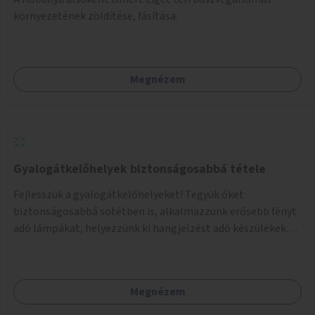
környezetének zöldítése, fásítása.
Megnézem
Gyalogátkelőhelyek biztonságosabbá tétele
Fejlesszük a gyalogátkelőhelyeket! Tegyük őket
biztonságosabbá sötétben is, alkalmazzunk erősebb fényt
adó lámpákat, helyezzünk ki hangjelzést adó készülékeket
és taktilis jelzéseket a vakok és gyengénlátók számára.
Megnézem