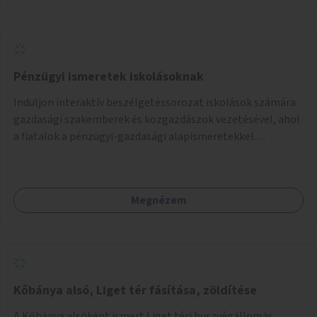
Pénzügyi ismeretek iskolásoknak
Induljon interaktív beszélgetéssorozat iskolások számára
gazdasági szakemberek és közgazdászok vezetésével, ahol
a fiatalok a pénzügyi-gazdasági alapismeretekkel
kapcsolatban tájékozódhatnak. A program többalkalmas
lenne, heti rendszerességgel tartanák iskolai csoportok
számára, önkormányzati intézményben vagy külső
Megnézem
helyszínen iskolai együttműködéssel. A szervezést az
Önkormányzat koordinálná, a tematikát a szakemberek
alakítanák ki, külön figyelmet fordítva a hátrányos helyzetű
gyerekek bevonására is. A program pilot jelleggel indulna,
több korosztály számára.
Kőbánya alsó, Liget tér fásítása, zöldítése
A Kőbánya alsóként ismert Liget téri buszvégállomás