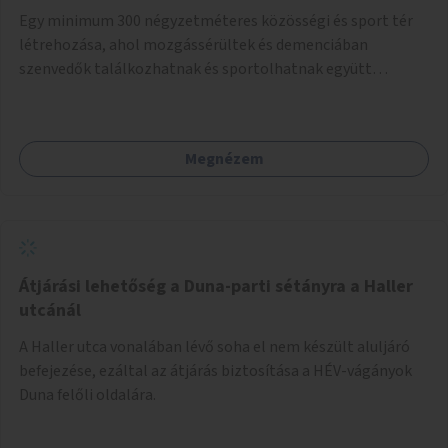
Egy minimum 300 négyzetméteres közösségi és sport tér
létrehozása, ahol mozgássérültek és demenciában
szenvedők találkozhatnak és sportolhatnak együtt
épekkel. Elsősorban egy pétanque pálya létrehozása lenne
célszerű, amit a legtöbb mozgásában korlátozott ember is
tud játszani, fontos, hogy a téren legyenek formájukban,
Megnézem
hangulatukban elkülönülő pontok, mezítlábas ösvények, az
egész legyen zöld és üdítő hangulatú.
Átjárási lehetőség a Duna-parti sétányra a Haller
utcánál
A Haller utca vonalában lévő soha el nem készült aluljáró
befejezése, ezáltal az átjárás biztosítása a HÉV-vágányok
Duna felőli oldalára.