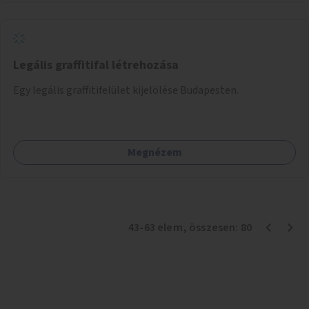
Legális graffitifal létrehozása
Egy legális graffitifelület kijelölése Budapesten.
Megnézem
43
-
63
elem
, összesen:
80