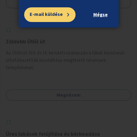
Megnézem
E-mail küldése
Mégse
Zöldebb Üllői út
Az Üllői út VIII. és IX. kerületi szakaszán a fákat körülvevő
ültetőkazetták kizöldítése megfelelő növények
telepítésével.
Megnézem
Üres lakások felújítása és bérbeadása