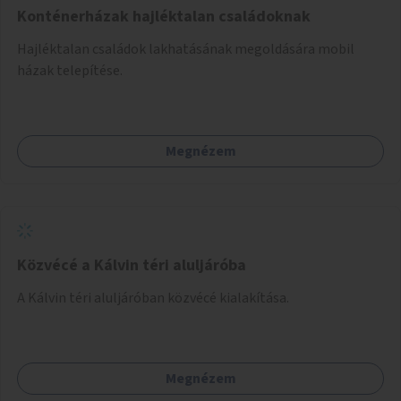
Konténerházak hajléktalan családoknak
Hajléktalan családok lakhatásának megoldására mobil
házak telepítése.
Megnézem
Közvécé a Kálvin téri aluljáróba
A Kálvin téri aluljáróban közvécé kialakítása.
Megnézem