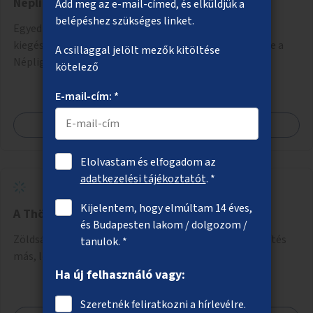
Népligetben
Add meg az e-mail-címed, és elküldjük a
belépéshez szükséges linket.
Egyedi szekrényekből álló, lehetőleg egy öltözővel is
kiegészített csomagmegőrző a Margitszigeten, illetve a
A csillaggal jelölt mezők kitöltése
Népligetben.
kötelező
E-mail-cím: *
Megnézem
Elolvastam és elfogadom az
adatkezelési tájékoztatót
. *
Kijelentem, hogy elmúltam 14 éves,
A Thököly út több helyszínének zöldítése
és Budapesten lakom / dolgozom /
Zöldsáv kialakítása a Thököly út 82. előtt, illetve zöldítés
tanulok. *
más, lehetőleg VII. kerületi helyszínein az útnak.
Ha új felhasználó vagy:
Szeretnék feliratkozni a hírlevélre.