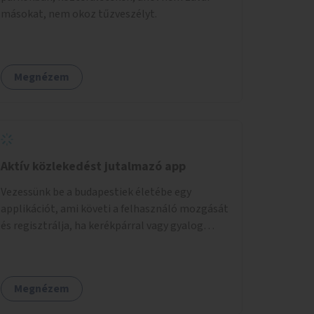
másokat, nem okoz tűzveszélyt.
Megnézem
Aktív közlekedést jutalmazó app
Vezessünk be a budapestiek életébe egy
applikációt, ami követi a felhasználó mozgását
és regisztrálja, ha kerékpárral vagy gyalog
közlekedik. Az aktív közlekedési formákat
virtuálisan jutalmazza, amit az együttműködő
üzleti partnereknél kedvezményekre,
Megnézem
ajándékokra válthat a felhasználó.