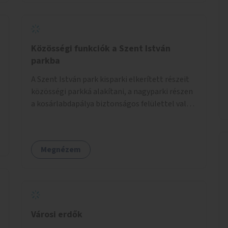
Közösségi funkciók a Szent István
parkba
A Szent István park kisparki elkerített részeit
közösségi parkká alakítani, a nagyparki részen
a kosárlabdapálya biztonságos felülettel való
burkolása.
Megnézem
Városi erdők