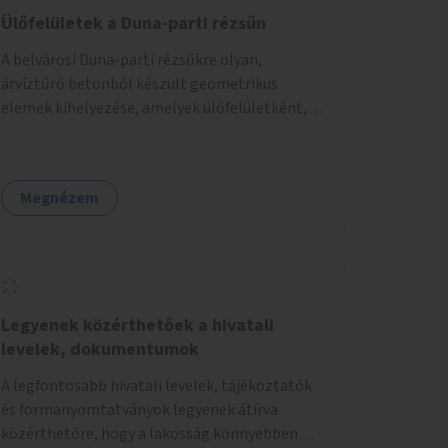
Ülőfelületek a Duna-parti rézsűn
A belvárosi Duna-parti rézsűkre olyan,
árvíztűrő betonból készült geometrikus
elemek kihelyezése, amelyek ülőfelületként,
asztalként és lépcsőként is – valamint néhány
esetben extra funkcióval (kutyaitató, grill) –
használhatók. Civilek bevonása a fenntartásba.
Megnézem
Legyenek közérthetőek a hivatali
levelek, dokumentumok
A legfontosabb hivatali levelek, tájékoztatók
és formanyomtatványok legyenek átírva
közérthetőre, hogy a lakosság könnyebben