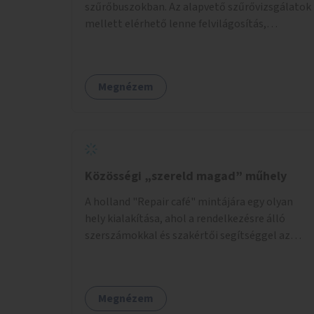
szűrőbuszokban. Az alapvető szűrővizsgálatok
mellett elérhető lenne felvilágosítás,
egészségügyi tanácsadás, a szexuális úton
terjedő betegségek szűrése és a
szenvedélybetegek támogatása.
Megnézem
Közösségi „szereld magad” műhely
A holland "Repair café" mintájára egy olyan
hely kialakítása, ahol a rendelkezésre álló
szerszámokkal és szakértői segítséggel az
ember maga megjavíthat elromlott tárgyakat.
A műhely egyben találkozóhely is, lehetőség
arra, hogy a közösség tagjai is segítsenek
Megnézem
egymásnak, megosszák tudásukat.