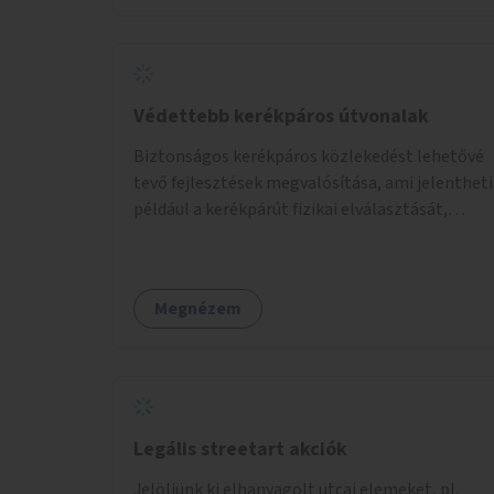
Védettebb kerékpáros útvonalak
Biztonságos kerékpáros közlekedést lehetővé
tevő fejlesztések megvalósítása, ami jelentheti
például a kerékpárút fizikai elválasztását,
szintbeli kiemelését, optikai jelölését, az
indirekt balra kanyarodási lehetőség jelölését –
különösen a veszélyesebb kereszteződésekben,
Megnézem
vagy akár egyes egyirányú utcák megnyitását
szembeforgalmú kerékpározásra.
Legális streetart akciók
Jelöljünk ki elhanyagolt utcai elemeket, pl.