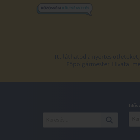
Itt láthatod a nyertes ötleteke
Főpolgármesteri Hivatal meg
Idős