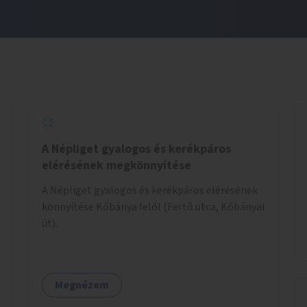
A Népliget gyalogos és kerékpáros
elérésének megkönnyítése
A Népliget gyalogos és kerékpáros elérésének
könnyítése Kőbánya felől (Fertő utca, Kőbányai
út).
Megnézem