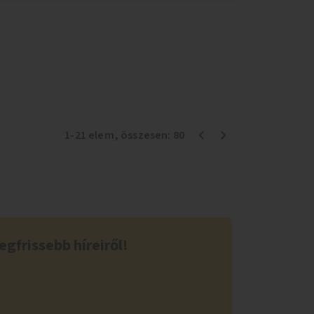
1
-
21
elem
, összesen:
80
egfrissebb híreiről!