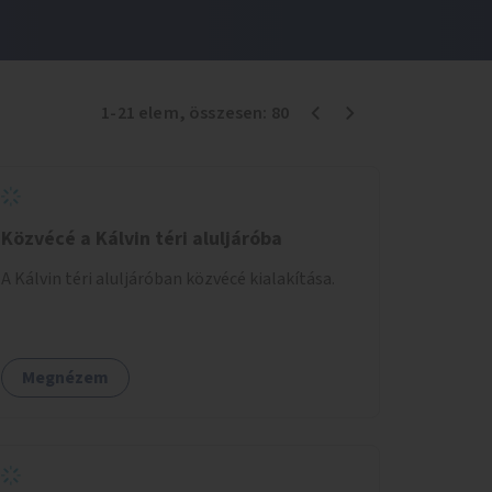
1
-
21
elem
, összesen:
80
Közvécé a Kálvin téri aluljáróba
A Kálvin téri aluljáróban közvécé kialakítása.
Megnézem