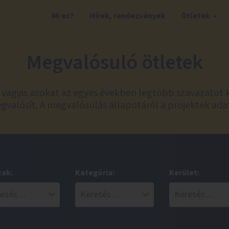
Mi ez?
Hírek, rendezvények
Ötletek
Megvalósuló ötletek
t, vagyis azokat az egyes években legtöbb szavazatot 
valósít. A megvalósulás állapotáról a projektek ada
zak:
Kategória:
Kerület: