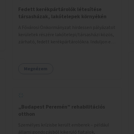
Fedett kerékpártárolók létesítése
társasházak, lakótelepek környékén
A Fővárosi Önkormányzat hirdessen pályázatot
kerületek részére lakótelepi/társasházi közös,
zárható, fedett kerékpártárolókra. Induljon egy
mintaprojekt, amelynek alapján fel lehet
mérni, milyen feladatokkal jár a kerület
számára az üzemeltetés.
Megnézem
„Budapest Peremén” rehabilitációs
otthon
Személyes krízisbe került emberek – például
állami gondozásból kikerülő fiatalok,