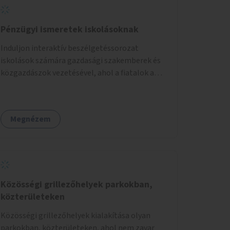
Pénzügyi ismeretek iskolásoknak
Induljon interaktív beszélgetéssorozat
iskolások számára gazdasági szakemberek és
közgazdászok vezetésével, ahol a fiatalok a
pénzügyi-gazdasági alapismeretekkel
kapcsolatban tájékozódhatnak. A program
többalkalmas lenne, heti rendszerességgel
Megnézem
tartanák iskolai csoportok számára,
önkormányzati intézményben vagy külső
helyszínen iskolai együttműködéssel. A
szervezést az Önkormányzat koordinálná, a
tematikát a szakemberek alakítanák ki, külön
figyelmet fordítva a hátrányos helyzetű
Közösségi grillezőhelyek parkokban,
gyerekek bevonására is. A program pilot
közterületeken
jelleggel indulna, több korosztály számára.
Közösségi grillezőhelyek kialakítása olyan
parkokban, közterületeken, ahol nem zavar