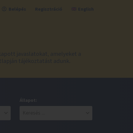
Belépés
Regisztráció
English
kapott javaslatokat, amelyeket a
tlapján tájékoztatást adunk.
Állapot: