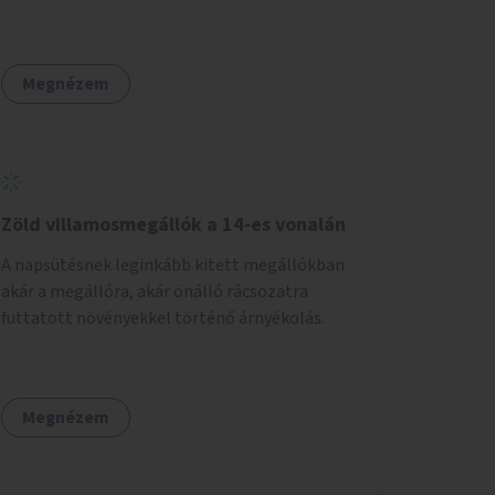
megértse azokat.
Megnézem
Zöld villamosmegállók a 14-es vonalán
A napsütésnek leginkább kitett megállókban
akár a megállóra, akár önálló rácsozatra
futtatott növényekkel történő árnyékolás.
Megnézem