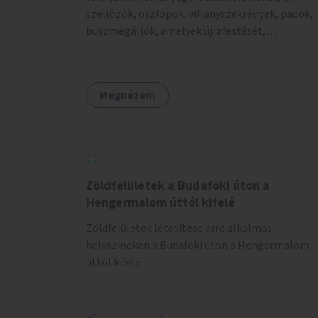
szellőzők, oszlopok, villanyszekrények, padok,
buszmegállók, amelyek újrafestését,
dekorálását civilekre bíznánk. Támogassuk a
közösségi alapon való megújulást a szükséges
eszközökkel.
Megnézem
Zöldfelületek a Budafoki úton a
Hengermalom úttól kifelé
Zöldfelületek létesítése erre alkalmas
helyszíneken a Budafoki úton a Hengermalom
úttól kifelé.