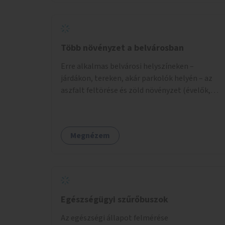
Több növényzet a belvárosban
Erre alkalmas belvárosi helyszíneken –
járdákon, tereken, akár parkolók helyén – az
aszfalt feltörése és zöld növényzet (évelők,
cserjék, fák) telepítése.
Megnézem
Egészségügyi szűrőbuszok
Az egészségi állapot felmérése