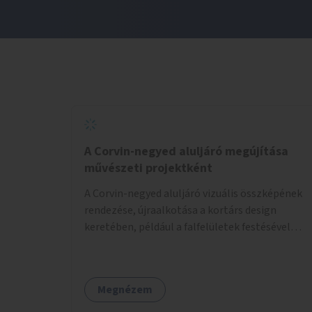
A Corvin-negyed aluljáró megújítása
művészeti projektként
A Corvin-negyed aluljáró vizuális összképének
rendezése, újraalkotása a kortárs design
keretében, például a falfelületek festésével
vagy kiállítóterek létesítésével, amelyekben
kortárs designerek, művészek, tervezők
alkotásai, termékei jelenhetnének meg
Megnézem
alkalmat adva a bemutatkozásra, szélesebb
körben való ismertségre.