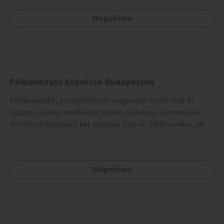
Megnézem
Példamutató közvécék Budapesten
Példamutató, a meglévőknél magasabb komfortot és
újszerű vizuális minőséget kínáló nyilvános illemhelyek
létesítése Budapest két pontján. Extrák: Elektronikus, okos
fizetési lehetőség vagy ingyenesség; újszerű fenntartási
konstrukció kidolgozása; egyéb kapcsolt szolgáltatások
(pl. ivókút, telefontöltés).
Megnézem