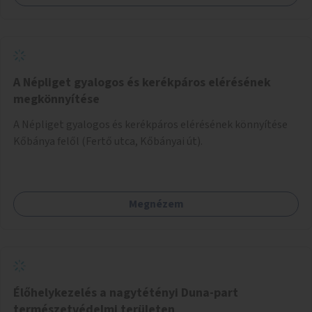
A Népliget gyalogos és kerékpáros elérésének
megkönnyítése
A Népliget gyalogos és kerékpáros elérésének könnyítése
Kőbánya felől (Fertő utca, Kőbányai út).
Megnézem
Élőhelykezelés a nagytétényi Duna-part
természetvédelmi területen