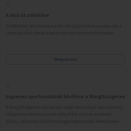
A Váci út zöldítése
Zöldfelület létrehozása a Váci út újlipótvárosi szakaszán a
Lehel utcától kifelé a fasor mentén beton feltörésével.
Megnézem
Ingyenes sporteszközök bővítése a Margitszigeten
A Margitsziget északi részén saját testsúllyal használható,
strapabíró edzőeszközök telepítése (street workout
pálya), valamint új kültéri pingpongasztalok kihelyezése. A
meglévő fitneszterület jelenleg alig felszerelt, így