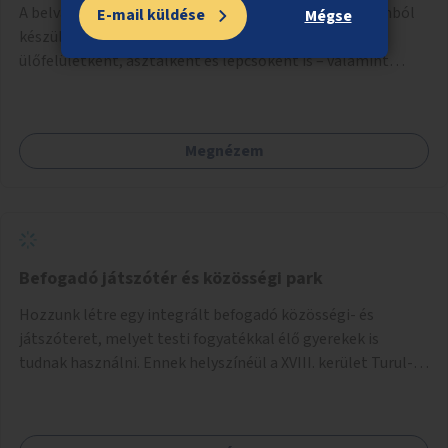
A belvárosi Duna-parti rézsűkre olyan, árvíztűrő betonból
E-mail küldése
Mégse
készült geometrikus elemek kihelyezése, amelyek
ülőfelületként, asztalként és lépcsőként is – valamint
néhány esetben extra funkcióval (kutyaitató, grill) –
használhatók. Civilek bevonása a fenntartásba.
Megnézem
Befogadó játszótér és közösségi park
Hozzunk létre egy integrált befogadó közösségi- és
játszóteret, melyet testi fogyatékkal élő gyerekek is
tudnak használni. Ennek helyszínéül a XVIII. kerület Turul-
park területe lenne megfelelő, mely mind elérhetőségét,
mind infrastrukturális adottságait tekintve alkalmas egy új
játszótér kialakítására.