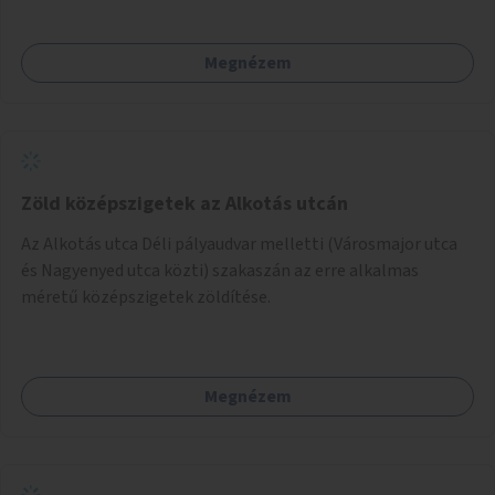
kihasználatlan. A pingpongasztalok telepítésével egy
népszerű, ingyenes sportolási lehetőség válna elérhetővé a
Megnézem
sziget északi felén, ahol jelenleg egyetlen asztal sem
található.
Zöld középszigetek az Alkotás utcán
Az Alkotás utca Déli pályaudvar melletti (Városmajor utca
és Nagyenyed utca közti) szakaszán az erre alkalmas
méretű középszigetek zöldítése.
Megnézem