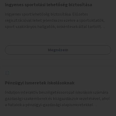
Ingyenes sportolási lehetőség biztosítása
Ingyenes sportlehetőség biztosítása. Előzetes
regisztrációval lehet jelentkezni ezekre a sportoktatók,
sport szakirányos hallgatók, önkéntesek által tartott
programokra.
Megnézem
Pénzügyi ismeretek iskolásoknak
Induljon interaktív beszélgetéssorozat iskolások számára
gazdasági szakemberek és közgazdászok vezetésével, ahol
a fiatalok a pénzügyi-gazdasági alapismeretekkel
kapcsolatban tájékozódhatnak. A program többalkalmas