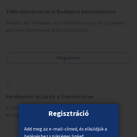
Több nyilvános vécé Budapest közterületein
További két nyilvános vécé létesítése olyan helyszíneken,
ahol erre kiemelkedő igény mutatkozik.
Megnézem
Kerékpárút és járda a Szerémi úton
A Szerémi úti kerékpárút és járda meghosszabbítása a
Regisztráció
Mezőkövesdi úttól a Savoya parkig.
Add meg az e-mail-címed, és elküldjük a
belépéshez szükséges linket.