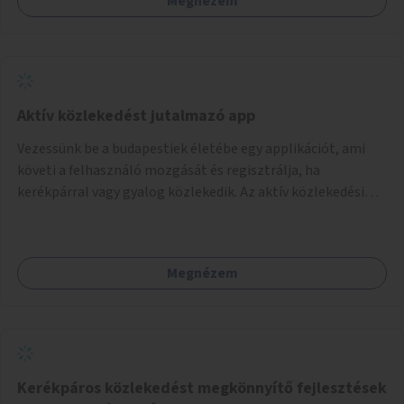
Megnézem
Aktív közlekedést jutalmazó app
Vezessünk be a budapestiek életébe egy applikációt, ami
követi a felhasználó mozgását és regisztrálja, ha
kerékpárral vagy gyalog közlekedik. Az aktív közlekedési
formákat virtuálisan jutalmazza, amit az együttműködő
üzleti partnereknél kedvezményekre, ajándékokra válthat a
felhasználó.
Megnézem
Kerékpáros közlekedést megkönnyítő fejlesztések