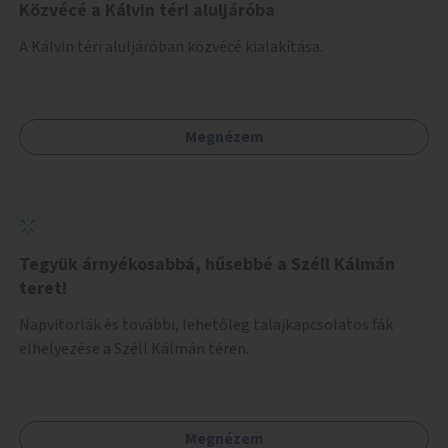
Közvécé a Kálvin téri aluljáróba
A Kálvin téri aluljáróban közvécé kialakítása.
Megnézem
Tegyük árnyékosabbá, hűsebbé a Széll Kálmán
teret!
Napvitorlák és további, lehetőleg talajkapcsolatos fák
elhelyezése a Széll Kálmán téren.
Megnézem