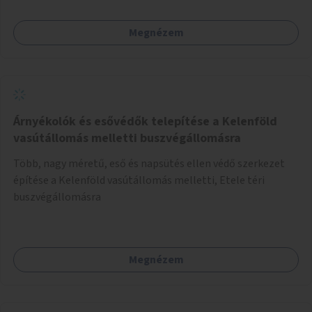
lenne, heti rendszerességgel tartanák iskolai csoportok
számára, önkormányzati intézményben vagy külső
Megnézem
helyszínen iskolai együttműködéssel. A szervezést az
Önkormányzat koordinálná, a tematikát a szakemberek
alakítanák ki, külön figyelmet fordítva a hátrányos helyzetű
gyerekek bevonására is. A program pilot jelleggel indulna,
több korosztály számára.
Árnyékolók és esővédők telepítése a Kelenföld
vasútállomás melletti buszvégállomásra
Több, nagy méretű, eső és napsütés ellen védő szerkezet
építése a Kelenföld vasútállomás melletti, Etele téri
buszvégállomásra
Megnézem