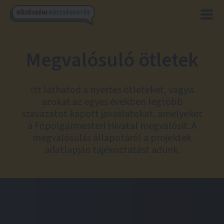
Megvalósuló ötletek
Itt láthatod a nyertes ötleteket, vagyis
azokat az egyes években legtöbb
szavazatot kapott javaslatokat, amelyeket
a Főpolgármesteri Hivatal megvalósít. A
megvalósulás állapotáról a projektek
adatlapján tájékoztatást adunk.