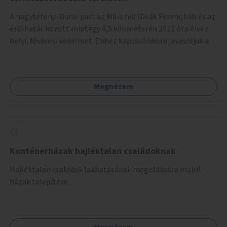
A nagytétényi Duna-part az M0-s híd (Deák Ferenc híd) és az
érdi határ között mintegy 4,5 kilométeren 2022 óta élvez
helyi, fővárosi védelmet. Ehhez kapcsolódóan javasoljuk a
terület élőhelykezelését, a tájidegen, invazív fajok
ritkítását, visszaszorítását.
Megnézem
Konténerházak hajléktalan családoknak
Hajléktalan családok lakhatásának megoldására mobil
házak telepítése.