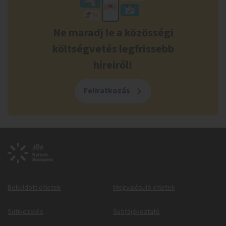
Ne maradj le a közösségi
költségvetés legfrissebb
híreiről!
Feliratkozás
Beküldött ötletek
Megvalósuló ötletek
Sütikezelés
Sütitájékoztató