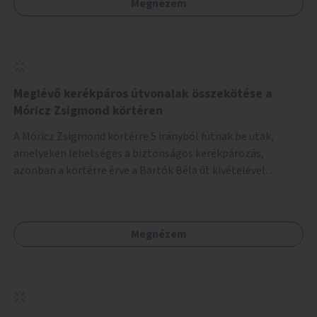
Megnézem
Meglévő kerékpáros útvonalak összekötése a
Móricz Zsigmond körtéren
A Móricz Zsigmond körtérre 5 irányból futnak be utak,
amelyeken lehetséges a biztonságos kerékpározás,
azonban a körtérre érve a Bartók Béla út kivételével
mindegyik kerékpáros útvonal megszakad. Alakítsuk ki a
kerékpáros útvonalak összekötését!
Megnézem