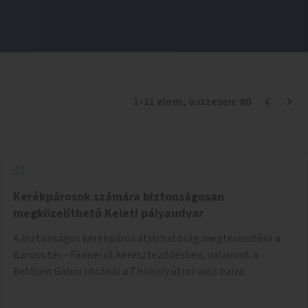
1
-
21
elem
, összesen:
80
Kerékpárosok számára biztonságosan
megközelíthető Keleti pályaudvar
A biztonságos kerékpáros átjárhatóság megteremtése a
Baross tér - Fiumei út kereszteződésben, valamint a
Bethlen Gábor utcánál a Thököly útról való balra
kanyarodás biztosítása a Festetics György utca irányába.