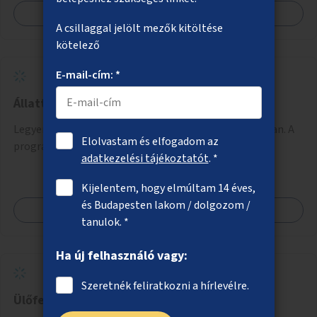
Megnézem
A csillaggal jelölt mezők kitöltése
kötelező
E-mail-cím: *
Állatterápiás programok idősotthonokban
Legyenek állatterápiás programok az idősotthonokban. A
Elolvastam és elfogadom az
programokba bekapcsolódhatnak óvodák is.
adatkezelési tájékoztatót
. *
Kijelentem, hogy elmúltam 14 éves,
és Budapesten lakom / dolgozom /
Megnézem
tanulok. *
Ha új felhasználó vagy:
Szeretnék feliratkozni a hírlevélre.
Ülőfelületek a Duna-parti rézsűn