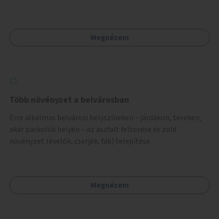
Megnézem
Több növényzet a belvárosban
Erre alkalmas belvárosi helyszíneken – járdákon, tereken,
akár parkolók helyén – az aszfalt feltörése és zöld
növényzet (évelők, cserjék, fák) telepítése.
Megnézem