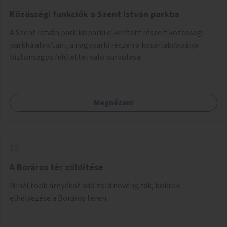
Közösségi funkciók a Szent István parkba
A Szent István park kisparki elkerített részeit közösségi
parkká alakítani, a nagyparki részen a kosárlabdapálya
biztonságos felülettel való burkolása.
Megnézem
A Boráros tér zöldítése
Minél több árnyékot adó zöld növény, fák, bokrok
elhelyezése a Boráros téren.