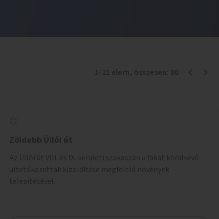
1
-
21
elem
, összesen:
80
Zöldebb Üllői út
Az Üllői út VIII. és IX. kerületi szakaszán a fákat körülvevő
ültetőkazetták kizöldítése megfelelő növények
telepítésével.