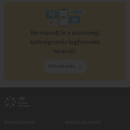
Ne maradj le a közösségi
költségvetés legfrissebb
híreiről!
Feliratkozás
Beküldött ötletek
Megvalósuló ötletek