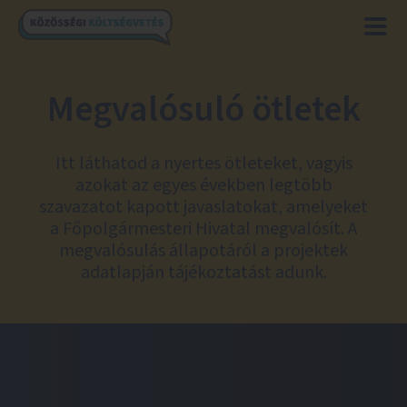
Megvalósuló ötletek
Itt láthatod a nyertes ötleteket, vagyis
azokat az egyes években legtöbb
szavazatot kapott javaslatokat, amelyeket
a Főpolgármesteri Hivatal megvalósít. A
megvalósulás állapotáról a projektek
adatlapján tájékoztatást adunk.