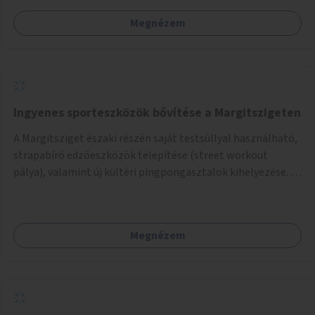
Megnézem
Ingyenes sporteszközök bővítése a Margitszigeten
A Margitsziget északi részén saját testsúllyal használható,
strapabíró edzőeszközök telepítése (street workout
pálya), valamint új kültéri pingpongasztalok kihelyezése. A
meglévő fitneszterület jelenleg alig felszerelt, így
kihasználatlan. A pingpongasztalok telepítésével egy
népszerű, ingyenes sportolási lehetőség válna elérhetővé a
Megnézem
sziget északi felén, ahol jelenleg egyetlen asztal sem
található.