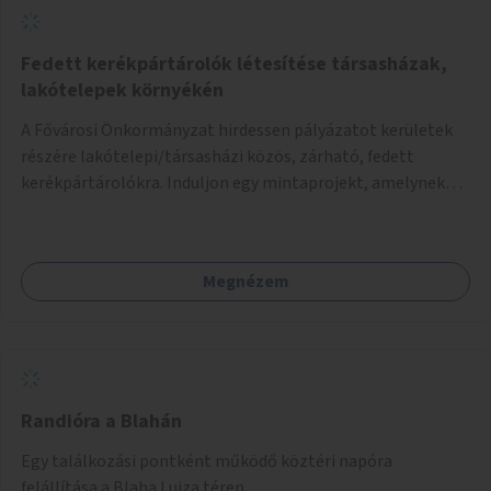
Fedett kerékpártárolók létesítése társasházak,
lakótelepek környékén
A Fővárosi Önkormányzat hirdessen pályázatot kerületek
részére lakótelepi/társasházi közös, zárható, fedett
kerékpártárolókra. Induljon egy mintaprojekt, amelynek
alapján fel lehet mérni, milyen feladatokkal jár a kerület
számára az üzemeltetés.
Megnézem
Randióra a Blahán
Egy találkozási pontként működő köztéri napóra
felállítása a Blaha Lujza téren.