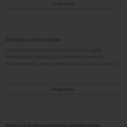
Megnézem
Zöldfalak a belvárosban
Elsősorban közterülettel határos tűzfalak, egyéb
homlokzatok takarása tartószerkezetre futtatott
futónövényekkel, esetleg ezekhez kapcsolódóan lugasok
kialakítása. Ezzel olyan belvárosi helyszíneken növelhető a
zöldfelületek mennyisége, ahol helyhiány miatt másra
nincs lehetőség.
Megnézem
Gőtés-tó és környezetének rendbetétele