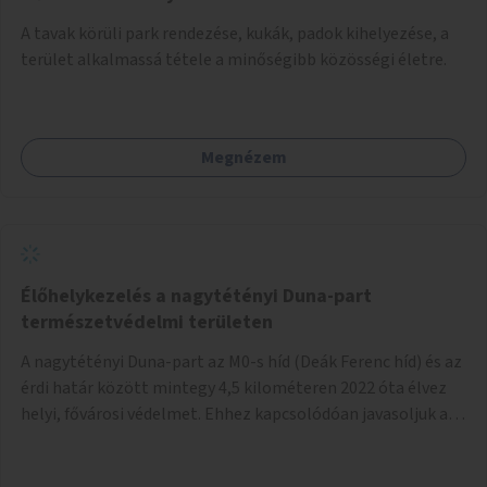
A tavak körüli park rendezése, kukák, padok kihelyezése, a
terület alkalmassá tétele a minőségibb közösségi életre.
Megnézem
Élőhelykezelés a nagytétényi Duna-part
természetvédelmi területen
A nagytétényi Duna-part az M0-s híd (Deák Ferenc híd) és az
érdi határ között mintegy 4,5 kilométeren 2022 óta élvez
helyi, fővárosi védelmet. Ehhez kapcsolódóan javasoljuk a
terület élőhelykezelését, a tájidegen, invazív fajok
ritkítását, visszaszorítását.