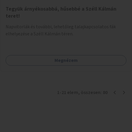
Tegyük árnyékosabbá, hűsebbé a Széll Kálmán
teret!
Napvitorlák és további, lehetőleg talajkapcsolatos fák
elhelyezése a Széll Kálmán téren.
Megnézem
1
-
21
elem
, összesen:
80