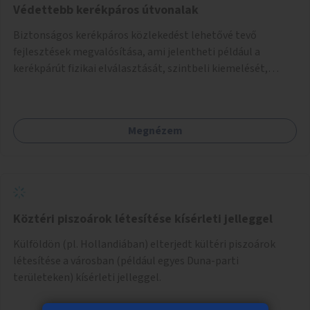
Védettebb kerékpáros útvonalak
Biztonságos kerékpáros közlekedést lehetővé tevő
fejlesztések megvalósítása, ami jelentheti például a
kerékpárút fizikai elválasztását, szintbeli kiemelését,
optikai jelölését, az indirekt balra kanyarodási lehetőség
jelölését – különösen a veszélyesebb kereszteződésekben,
vagy akár egyes egyirányú utcák megnyitását
Megnézem
szembeforgalmú kerékpározásra.
Köztéri piszoárok létesítése kísérleti jelleggel
Külföldön (pl. Hollandiában) elterjedt kültéri piszoárok
létesítése a városban (például egyes Duna-parti
területeken) kísérleti jelleggel.