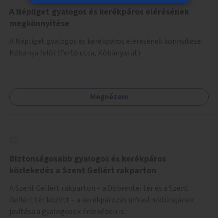
A Népliget gyalogos és kerékpáros elérésének
megkönnyítése
A Népliget gyalogos és kerékpáros elérésének könnyítése
Kőbánya felől (Fertő utca, Kőbányai út).
Megnézem
Biztonságosabb gyalogos és kerékpáros
közlekedés a Szent Gellért rakparton
A Szent Gellért rakparton – a Döbrentei tér és a Szent
Gellért tér között – a kerékpározás infrastruktúrájának
javítása a gyalogosok érdekében is.