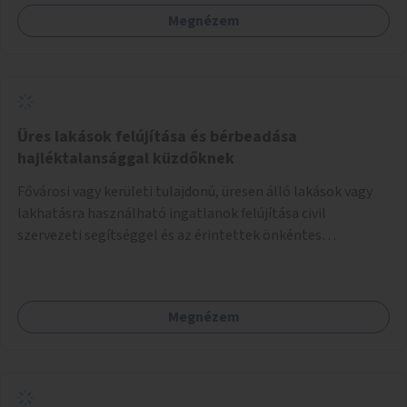
Megnézem
Üres lakások felújítása és bérbeadása
hajléktalansággal küzdőknek
Fővárosi vagy kerületi tulajdonú, üresen álló lakások vagy
lakhatásra használható ingatlanok felújítása civil
szervezeti segítséggel és az érintettek önkéntes
munkájával, majd a kialakított lakások, lakóegységek
bérbeadása rászorulók számára.
Megnézem