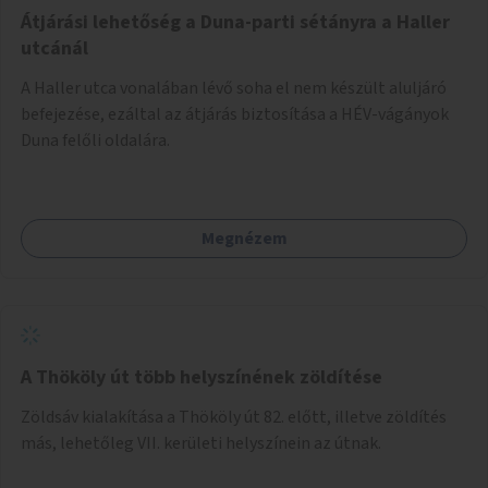
Átjárási lehetőség a Duna-parti sétányra a Haller
utcánál
A Haller utca vonalában lévő soha el nem készült aluljáró
befejezése, ezáltal az átjárás biztosítása a HÉV-vágányok
Duna felőli oldalára.
Megnézem
A Thököly út több helyszínének zöldítése
Zöldsáv kialakítása a Thököly út 82. előtt, illetve zöldítés
más, lehetőleg VII. kerületi helyszínein az útnak.