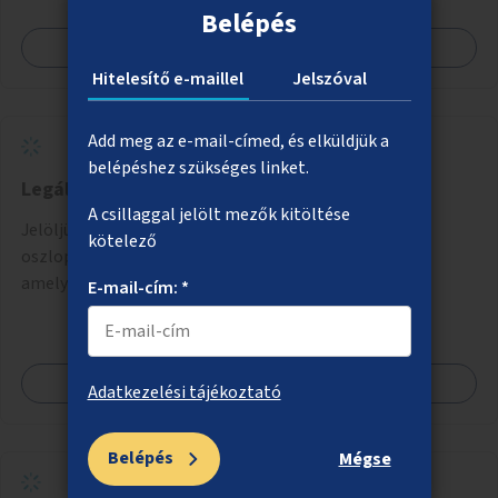
Belépés
Megnézem
Hitelesítő e-maillel
Jelszóval
Add meg az e-mail-címed, és elküldjük a
belépéshez szükséges linket.
Legális streetart akciók
A csillaggal jelölt mezők kitöltése
Jelöljünk ki elhanyagolt utcai elemeket, pl. szellőzők,
kötelező
oszlopok, villanyszekrények, padok, buszmegállók,
amelyek újrafestését, dekorálását civilekre bíznánk.
E-mail-cím: *
Támogassuk a közösségi alapon való megújulást a
szükséges eszközökkel.
Megnézem
Adatkezelési tájékoztató
Belépés
Mégse