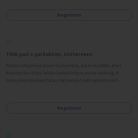
Megnézem
Több pad a parkokban, köztereken
Padok telepítése olyan közterekre, parkrészekbe, ahol
érezhetően több leülési lehetőségre volna szükség. A
helyszínek kiválasztása a helyiekkel való egyeztetést
követően történhet.
Megnézem