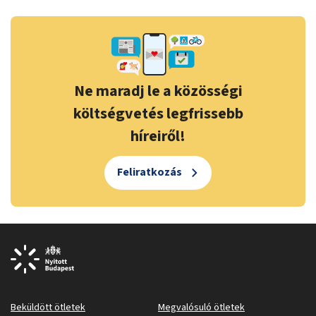
Ne maradj le a közösségi
költségvetés legfrissebb
híreiről!
Feliratkozás
Beküldött ötletek
Megvalósuló ötletek