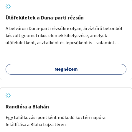
Ülőfelületek a Duna-parti rézsűn
A belvárosi Duna-parti rézsűkre olyan, árvíztűrő betonból
készült geometrikus elemek kihelyezése, amelyek
ülőfelületként, asztalként és lépcsőként is – valamint
néhány esetben extra funkcióval (kutyaitató, grill) –
használhatók. Civilek bevonása a fenntartásba.
Megnézem
Randióra a Blahán
Egy találkozási pontként működő köztéri napóra
felállítása a Blaha Lujza téren.