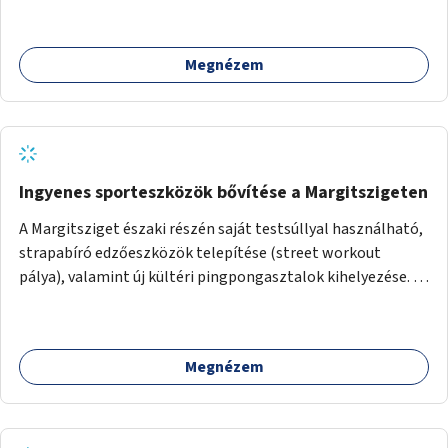
Megnézem
Ingyenes sporteszközök bővítése a Margitszigeten
A Margitsziget északi részén saját testsúllyal használható,
strapabíró edzőeszközök telepítése (street workout
pálya), valamint új kültéri pingpongasztalok kihelyezése. A
meglévő fitneszterület jelenleg alig felszerelt, így
kihasználatlan. A pingpongasztalok telepítésével egy
népszerű, ingyenes sportolási lehetőség válna elérhetővé a
Megnézem
sziget északi felén, ahol jelenleg egyetlen asztal sem
található.