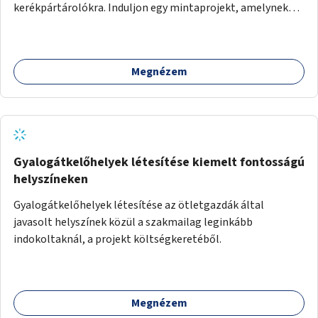
kerékpártárolókra. Induljon egy mintaprojekt, amelynek
alapján fel lehet mérni, milyen feladatokkal jár a kerület
számára az üzemeltetés.
Megnézem
Gyalogátkelőhelyek létesítése kiemelt fontosságú
helyszíneken
Gyalogátkelőhelyek létesítése az ötletgazdák által
javasolt helyszínek közül a szakmailag leginkább
indokoltaknál, a projekt költségkeretéből.
Megnézem