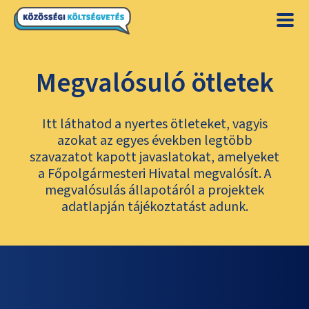
Megvalósuló ötletek
Itt láthatod a nyertes ötleteket, vagyis
azokat az egyes években legtöbb
szavazatot kapott javaslatokat, amelyeket
a Főpolgármesteri Hivatal megvalósít. A
megvalósulás állapotáról a projektek
adatlapján tájékoztatást adunk.