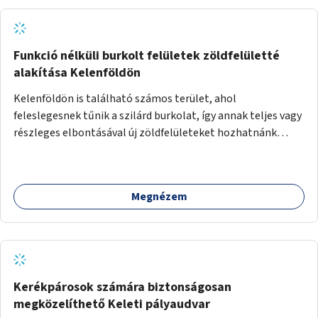
Funkció nélküli burkolt felületek zöldfelületté
alakítása Kelenföldön
Kelenföldön is található számos terület, ahol
feleslegesnek tűnik a szilárd burkolat, így annak teljes vagy
részleges elbontásával új zöldfelületeket hozhatnánk
létre. Ilyenek például az Etele út 19. és Mérnök utca 32.
közötti, vagy a Fraknó utca 22/b és a Bártfai utca közötti
aszfaltos területek.
Megnézem
Kerékpárosok számára biztonságosan
megközelíthető Keleti pályaudvar