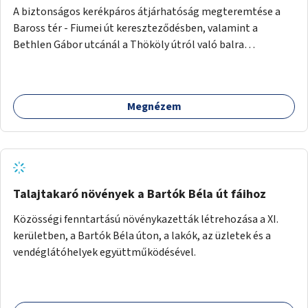
A biztonságos kerékpáros átjárhatóság megteremtése a
Baross tér - Fiumei út kereszteződésben, valamint a
Bethlen Gábor utcánál a Thököly útról való balra
kanyarodás biztosítása a Festetics György utca irányába.
Megnézem
Talajtakaró növények a Bartók Béla út fáihoz
Közösségi fenntartású növénykazetták létrehozása a XI.
kerületben, a Bartók Béla úton, a lakók, az üzletek és a
vendéglátóhelyek együttműködésével.