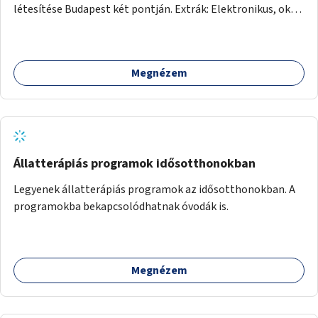
létesítése Budapest két pontján. Extrák: Elektronikus, okos
fizetési lehetőség vagy ingyenesség; újszerű fenntartási
konstrukció kidolgozása; egyéb kapcsolt szolgáltatások
(pl. ivókút, telefontöltés).
Megnézem
Állatterápiás programok idősotthonokban
Legyenek állatterápiás programok az idősotthonokban. A
programokba bekapcsolódhatnak óvodák is.
Megnézem