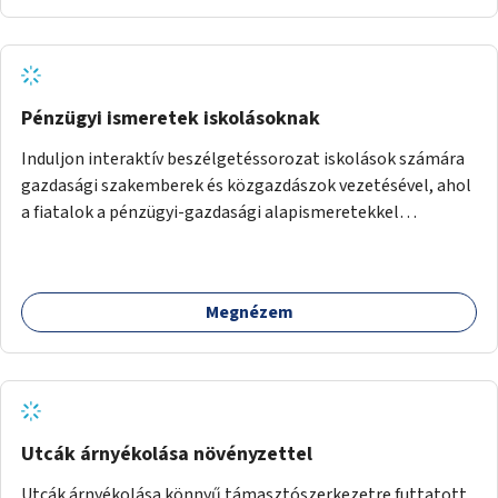
Pénzügyi ismeretek iskolásoknak
Induljon interaktív beszélgetéssorozat iskolások számára
gazdasági szakemberek és közgazdászok vezetésével, ahol
a fiatalok a pénzügyi-gazdasági alapismeretekkel
kapcsolatban tájékozódhatnak. A program többalkalmas
lenne, heti rendszerességgel tartanák iskolai csoportok
számára, önkormányzati intézményben vagy külső
Megnézem
helyszínen iskolai együttműködéssel. A szervezést az
Önkormányzat koordinálná, a tematikát a szakemberek
alakítanák ki, külön figyelmet fordítva a hátrányos helyzetű
gyerekek bevonására is. A program pilot jelleggel indulna,
több korosztály számára.
Utcák árnyékolása növényzettel
Utcák árnyékolása könnyű támasztószerkezetre futtatott