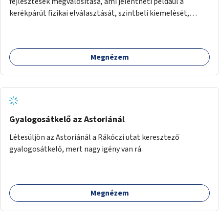
fejlesztések megvalósítása, ami jelentheti például a
kerékpárút fizikai elválasztását, szintbeli kiemelését,
optikai jelölését, az indirekt balra kanyarodási lehetőség
jelölését – különösen a veszélyesebb kereszteződésekben,
vagy akár egyes egyirányú utcák megnyitását
Megnézem
szembeforgalmú kerékpározásra.
Gyalogosátkelő az Astoriánál
Létesüljön az Astoriánál a Rákóczi utat keresztező
gyalogosátkelő, mert nagy igény van rá.
Megnézem